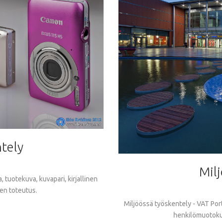
tely
Mil
 tuotekuva, kuvapari, kirjallinen
en toteutus.
Miljöössä työskentely - VAT Port
henkilömuotokuv