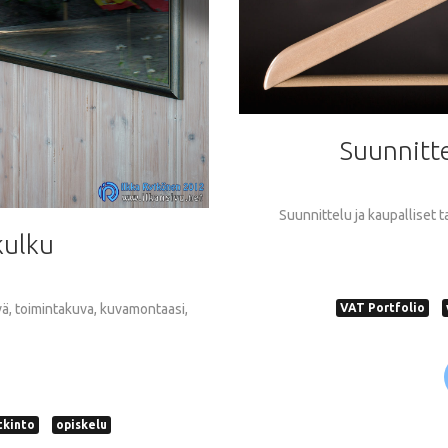
Suunnitt
Suunnittelu ja kaupalliset ta
kulku
ävä, toimintakuva, kuvamontaasi,
VAT Portfolio
tkinto
opiskelu