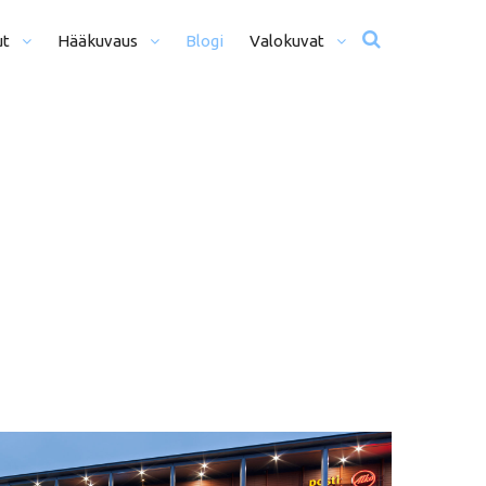
ut
Hääkuvaus
Blogi
Valokuvat
usta Iltaan (12+ H)
Hääkuvat
o Päivä (8h)
Moottoriurheilu
li Päivää (5h)
Matkailu
us
ljöömuotokuvaus
Sekalaiset
kiseremonia
kiminen + Miljöömuotokuvaus