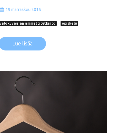
19 marraskuu 2015
valokuvaajan ammattitutkinto
opiskelu
Lue lisää