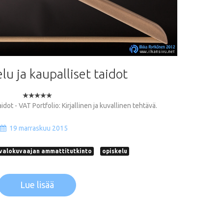
elu
ja
kaupalliset
taidot
idot - VAT Portfolio: Kirjallinen ja kuvallinen tehtävä.
19 marraskuu 2015
valokuvaajan ammattitutkinto
opiskelu
Lue lisää