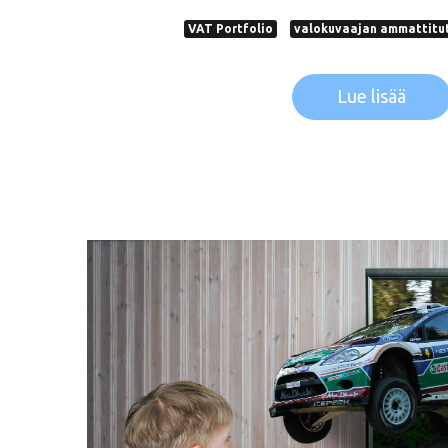
VAT Portfolio
valokuvaajan ammattitu
Lue lisää