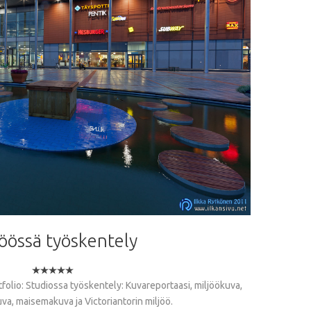
jöössä
työskentely
folio: Studiossa työskentely: Kuvareportaasi, miljöökuva,
a, maisemakuva ja Victoriantorin miljöö.