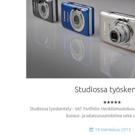
Studiossa
työsken
Studiossa työskentely - VAT Portfolio: Henkilömuotokuva,
kuvaus- ja valaisusuunnitelma sekä s
19 marraskuu 2015