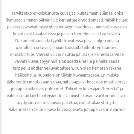
Tarvitsetko erikoistunutta kuvaajaa ikuistamaan elämäsi ehkä
ikimuistoisimman päivän? Se kannattaa ehdottomasti, mikäli haluat
päivästä pysyvät muistot valokuvien muodossa. Ammattikuvaajan
kuvat ovat tasalaatuisia ja päivän tunnelma välittyy kuvista.
Dokumentaarisella tyylillä kuvatessa päivä soljuu omalla
painollaan ja kuvaaja häärii taustalla tallentaen tilanteet
muistikortille. Vieraat voivat nauttia juhlista, eikä heitä tarvitse
vaivata kuvauspyynnöillä tai asettaa heille paineita saada
tarpeelliset tilannekuvat talteen. Kun olen kameran takana
hääkeikalla, huomioni on täysin kuvaamisessa. En muista
jälkeenpäin montakaan sanaa, mitä pappi kirkossa tai muut vieraat
juhlapaikoilla ovat puhuneet. Toki olen koko ajan ”hereillä” ja
valmiina kaikkiin tilanteisiin. Jos valmiista kuvausvaihtoehdoista ei
löydy juuri teille sopivaa pakettia, niin ottakaa yhteyttä.
Rakennetaan teille sopiva kuvauspaketti juhlapäiväänne varten.