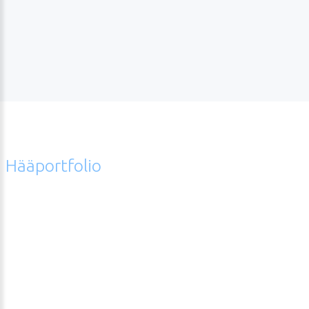
Hääportfolio
Error
hääkuvagalleriasta