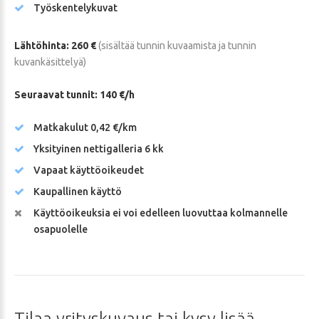
Työskentelykuvat
Lähtöhinta: 260 €
(sisältää tunnin kuvaamista ja tunnin
kuvankäsittelyä)
Seuraavat tunnit: 140 €/h
Matkakulut 0,42 €/km
Yksityinen nettigalleria 6 kk
Vapaat käyttöoikeudet
Kaupallinen käyttö
Käyttöoikeuksia ei voi edelleen luovuttaa kolmannelle
osapuolelle
Tilaa
yrityskuvaus
tai
kysy
lisää