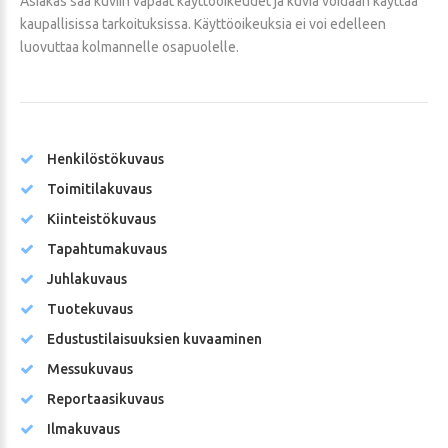
Asiakas saa kuviin vapaat käyttöoikeudet ja kuvia voidaan käyttää
kaupallisissa tarkoituksissa. Käyttöoikeuksia ei voi edelleen
luovuttaa kolmannelle osapuolelle.
Henkilöstökuvaus
Toimitilakuvaus
Kiinteistökuvaus
Tapahtumakuvaus
Juhlakuvaus
Tuotekuvaus
Edustustilaisuuksien kuvaaminen
Messukuvaus
Reportaasikuvaus
Ilmakuvaus