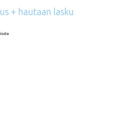
uus
+
hautaan
lasku
iosta
k