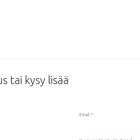
us
tai
kysy
lisää
Email *