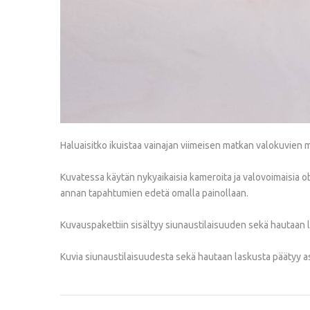
Haluaisitko ikuistaa vainajan viimeisen matkan valokuvie
Kuvatessa käytän nykyaikaisia kameroita ja valovoimaisia ob
annan tapahtumien edetä omalla painollaan.
Kuvauspakettiin sisältyy siunaustilaisuuden sekä hautaan
Kuvia siunaustilaisuudesta sekä hautaan laskusta päätyy asi