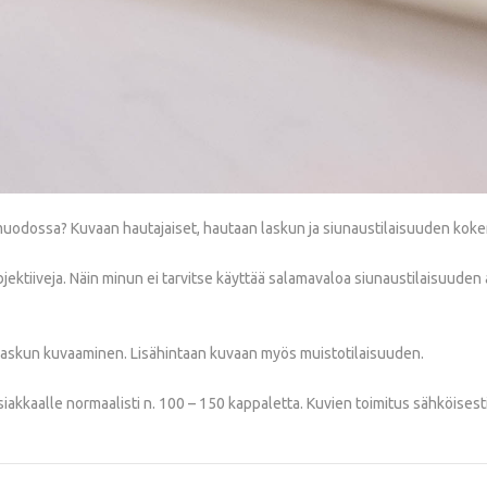
n muodossa? Kuvaan hautajaiset, hautaan laskun ja siunaustilaisuuden ko
jektiiveja. Näin minun ei tarvitse käyttää salamavaloa siunaustilaisuuden 
 laskun kuvaaminen. Lisähintaan kuvaan myös muistotilaisuuden.
akkaalle normaalisti n. 100 – 150 kappaletta. Kuvien toimitus sähköisesti