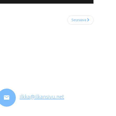
Seuraava
ilkka@ilkansivu.net