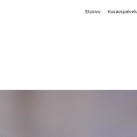
Etusivu
Kuvauspalvel
Asuntokuvaus
Aam
Perhe- Ja Lapsikuvaus
Kok
Valmistujaiskuvaus
Puo
Juhla- Ja Tapahtumakuva
Mi
Hautajaiskuvaus
Vih
Yrityskuvaus
Vih