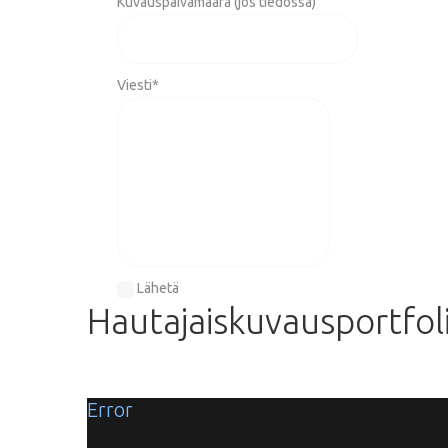
Kuvauspäivämäärä (jos tiedossa)
Viesti
*
Lähetä
Hautajaiskuvausportfol
Error