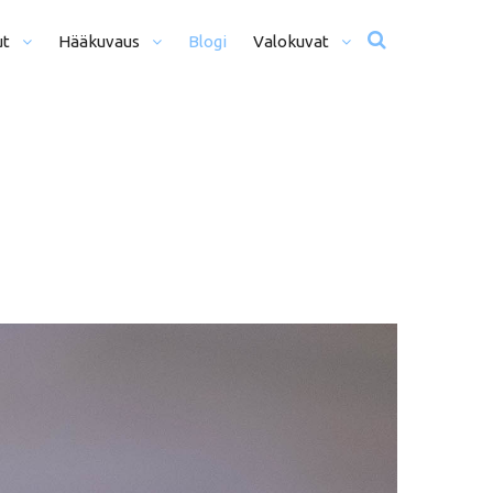
ut
Hääkuvaus
Blogi
Valokuvat
usta Iltaan (12+ H)
Hääkuvat
o Päivä (8h)
Moottoriurheilu
li Päivää (5h)
Matkailu
us
ljöömuotokuvaus
Sekalaiset
kiseremonia
kiminen + Miljöömuotokuvaus