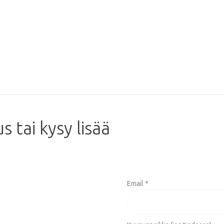
us
tai
kysy
lisää
Email *