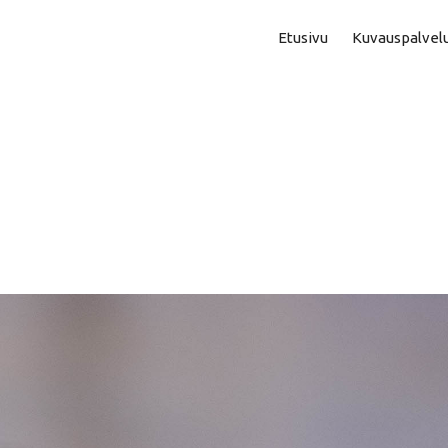
Etusivu
Kuvauspalvel
Asuntokuvaus
Aam
Perhe- Ja Lapsikuvaus
Kok
Valmistujaiskuvaus
Puo
Juhla- Ja Tapahtumakuva
Mi
Hautajaiskuvaus
Vih
Yrityskuvaus
Vih