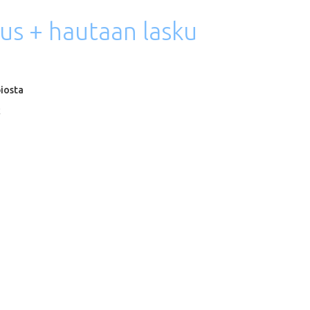
uus
+
hautaan
lasku
iosta
k