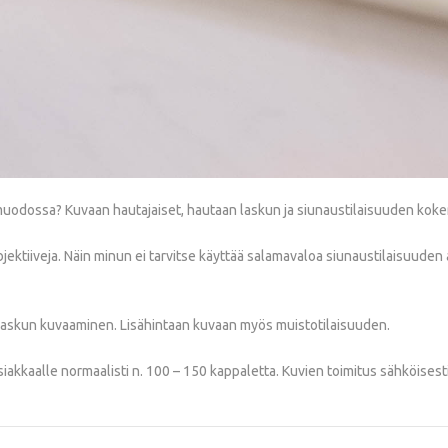
n muodossa? Kuvaan hautajaiset, hautaan laskun ja siunaustilaisuuden ko
jektiiveja. Näin minun ei tarvitse käyttää salamavaloa siunaustilaisuuden 
 laskun kuvaaminen. Lisähintaan kuvaan myös muistotilaisuuden.
akkaalle normaalisti n. 100 – 150 kappaletta. Kuvien toimitus sähköisesti