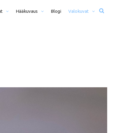
ut
Hääkuvaus
Blogi
Valokuvat
usta Iltaan (12+ H)
Hääkuvat
o Päivä (8h)
Moottoriurheilu
li Päivää (5h)
Matkailu
us
ljöömuotokuvaus
Sekalaiset
kiseremonia
kiminen + Miljöömuotokuvaus