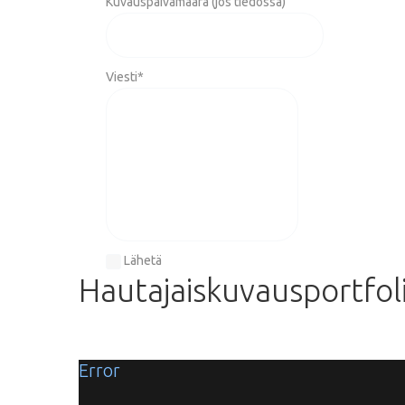
Kuvauspäivämäärä (jos tiedossa)
Viesti
*
Lähetä
Hautajaiskuvausportfol
Error