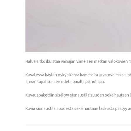
Haluaisitko ikuistaa vainajan viimeisen matkan valokuvie
Kuvatessa käytän nykyaikaisia kameroita ja valovoimaisia ob
annan tapahtumien edetä omalla painollaan.
Kuvauspakettiin sisältyy siunaustilaisuuden sekä hautaan
Kuvia siunaustilaisuudesta sekä hautaan laskusta päätyy asi