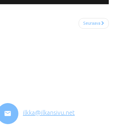
Seuraava
ilkka@ilkansivu.net