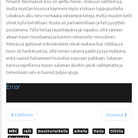
Finland. Normaalisti kisa on ajettu heinä-, elokuun vaihteessa,
mutta muistan kisoissa käyneeni myös elokuun loppupuolella.
Lokakuun alku tiesi normaalia viileämpiä kelejä, mutta muuten kelit
olivat kyllä kohdillaan. Ruska oli parhaimmillaan ja keli pysytteli
poutaisena. Tällä kertaa lauantaipäivä jäi vajaaksi, sillä samaan
aikaan kävin toivottamassa kaverin viimeiselle reissulleen.
Pimeässä ajettavat erikoiskokeet olivat mukava lisä. Oittilassa
tosin oli hankaluuksia, sillä toinen salama päätti pysyä mykkänä,
enkä saanut haluamaani lisävaloa sopivaan paikkaan. Salaman
kanssa tapellessa toisen salaman akutkin jäivät vaihtamatta ja
toinenkaan valo ei tuonut paljoa apuja.
Error
Edellinen
Seuraava
WRC
ralli
moottoriurheilu
urheilu
Harju
Oittila