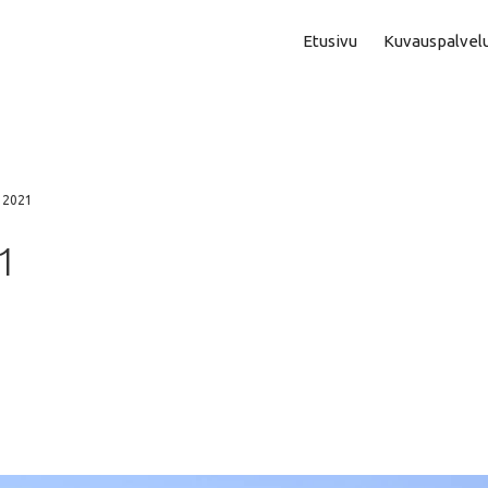
Etusivu
Kuvauspalvel
Asuntokuvaus
Aam
Perhe- Ja Lapsikuvaus
Kok
d 2021
Valmistujaiskuvaus
Puo
1
Juhla- Ja Tapahtumakuva
Mi
Hautajaiskuvaus
Vih
Yrityskuvaus
Vih