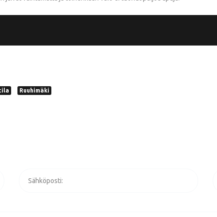
tila
Ruuhimäki