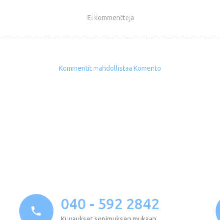
Ei kommentteja
Kommentit mahdollistaa Komento
040 - 592 2842
Kuvaukset sopimuksen mukaan