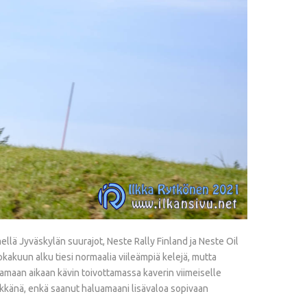
llä Jyväskylän suurajot, Neste Rally Finland ja Neste Oil
kakuun alku tiesi normaalia viileämpiä kelejä, mutta
lä samaan aikaan kävin toivottamassa kaverin viimeiselle
 mykkänä, enkä saanut haluamaani lisävaloa sopivaan