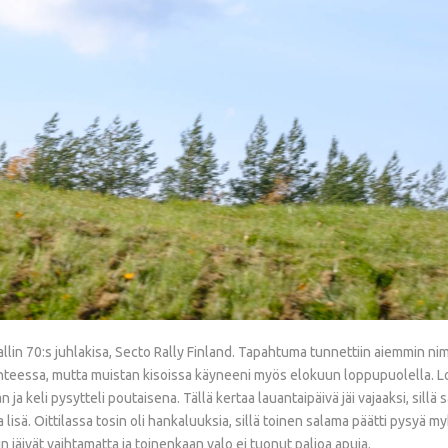
in 70:s juhlakisa, Secto Rally Finland. Tapahtuma tunnettiin aiemmin nime
aihteessa, mutta muistan kisoissa käyneeni myös elokuun loppupuolella. Lo
n ja keli pysytteli poutaisena. Tällä kertaa lauantaipäivä jäi vajaaksi, sil
 lisä. Oittilassa tosin oli hankaluuksia, sillä toinen salama päätti pysyä
jäivät vaihtamatta ja toinenkaan valo ei tuonut paljoa apuja.