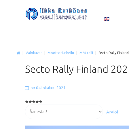
|
Valokuvat
|
Moottoriurheilu
|
MM-ralli
|
Secto Rally Finlan
Secto
Rally
Finland
202
on 04 lokakuu 2021
Voit
arvioida