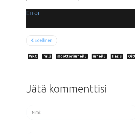
Error
Edellinen
WRC
ralli
moottoriurheilu
urheilu
Harju
Oit
Jätä
kommenttisi