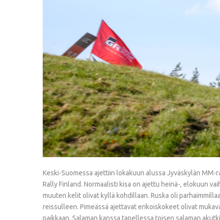
Keski-Suomessa ajettiin lokakuun alussa Jyväskylän MM-rall
Rally Finland. Normaalisti kisa on ajettu heinä-, elokuun v
muuten kelit olivat kyllä kohdillaan. Ruska oli parhaimmillaa
reissulleen. Pimeässä ajettavat erikoiskokeet olivat mukava
paikkaan. Salaman kanssa tapellessa toisen salaman akutkin 