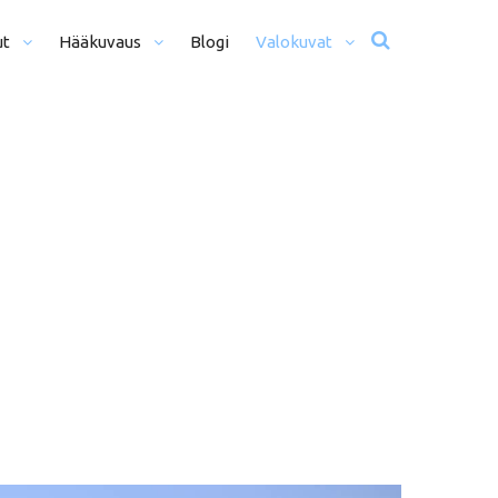
ut
Hääkuvaus
Blogi
Valokuvat
usta Iltaan (12+ H)
Hääkuvat
o Päivä (8h)
Moottoriurheilu
li Päivää (5h)
Matkailu
us
ljöömuotokuvaus
Sekalaiset
kiseremonia
kiminen + Miljöömuotokuvaus