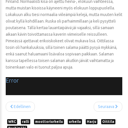
Finland. Normaalisti kisa on ajettu heinä-, elokuun vaihteessa,
mutta muistan kisoissa käyneeni myös elokuun loppupuolella.
Lokakuun alku tiesi normaalia viileämpiä kelejä, mutta muuten kelit
olivat kyllä kohdillaan. Ruska oli parhaimmillaan ja keli pysytteli
poutaisena. Tällä kertaa lauantaipäivä jäi vajaaksi, sillä samaan
aikaan kävin toivottamassa kaverin viimeiselle reissulleen.
Pimeässä ajettavat erikoiskokeet olivat mukava lisä. Oittilassa
tosin oli hankaluuksia, sillä toinen salama päätti pysyä mykkänä,
enkä saanut haluamaani lisävaloa sopivaan paikkaan. Salaman
kanssa tapellessa toisen salaman akutkin jäivät vaihtamatta ja
toinenkaan valo ei tuonut paljoa apuja.
Error
Edellinen
Seuraava
WRC
ralli
moottoriurheilu
urheilu
Harju
Oittila