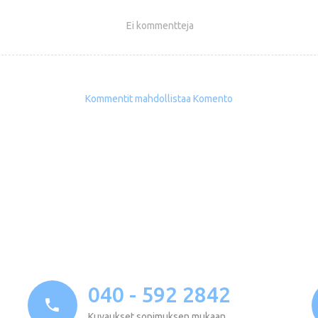
Ei kommentteja
Kommentit mahdollistaa Komento
040 - 592 2842
Kuvaukset sopimuksen mukaan