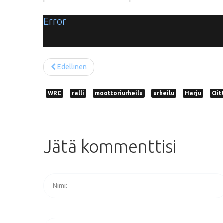
Error
Edellinen
WRC
ralli
moottoriurheilu
urheilu
Harju
Oit
Jätä
kommenttisi