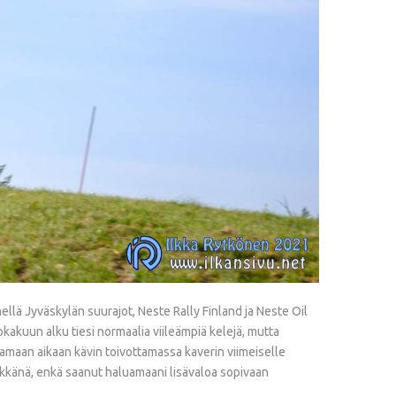
llä Jyväskylän suurajot, Neste Rally Finland ja Neste Oil
kakuun alku tiesi normaalia viileämpiä kelejä, mutta
lä samaan aikaan kävin toivottamassa kaverin viimeiselle
 mykkänä, enkä saanut haluamaani lisävaloa sopivaan