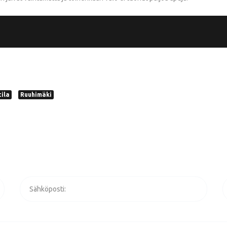
tila
Ruuhimäki