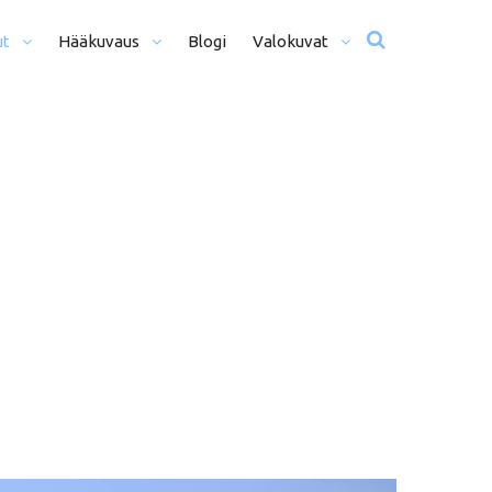
ut
Hääkuvaus
Blogi
Valokuvat
usta Iltaan (12+ H)
Hääkuvat
o Päivä (8h)
Moottoriurheilu
li Päivää (5h)
Matkailu
us
ljöömuotokuvaus
Sekalaiset
kiseremonia
kiminen + Miljöömuotokuvaus