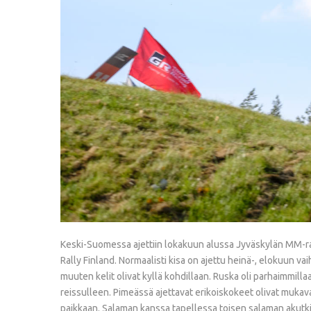
Keski-Suomessa ajettiin lokakuun alussa Jyväskylän MM-rall
Rally Finland. Normaalisti kisa on ajettu heinä-, elokuun v
muuten kelit olivat kyllä kohdillaan. Ruska oli parhaimmillaa
reissulleen. Pimeässä ajettavat erikoiskokeet olivat mukava
paikkaan. Salaman kanssa tapellessa toisen salaman akutkin 