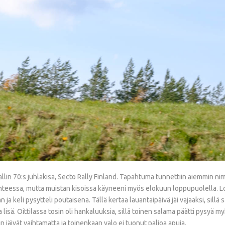
in 70:s juhlakisa, Secto Rally Finland. Tapahtuma tunnettiin aiemmin nime
aihteessa, mutta muistan kisoissa käyneeni myös elokuun loppupuolella. Lo
n ja keli pysytteli poutaisena. Tällä kertaa lauantaipäivä jäi vajaaksi, sil
 lisä. Oittilassa tosin oli hankaluuksia, sillä toinen salama päätti pysyä
jäivät vaihtamatta ja toinenkaan valo ei tuonut paljoa apuja.