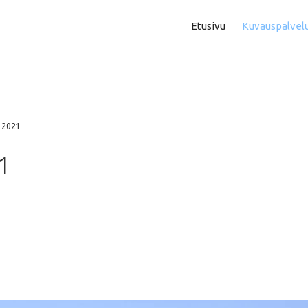
Etusivu
Kuvauspalvel
Asuntokuvaus
Aam
Perhe- Ja Lapsikuvaus
Kok
d 2021
Valmistujaiskuvaus
Puo
1
Juhla- Ja Tapahtumakuva
Mi
Hautajaiskuvaus
Vih
Yrityskuvaus
Vih