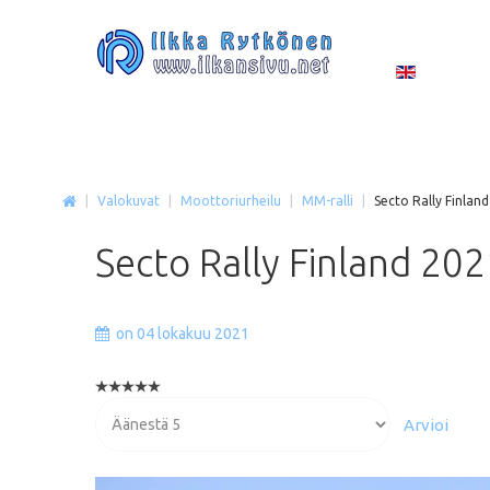
|
Valokuvat
|
Moottoriurheilu
|
MM-ralli
|
Secto Rally Finlan
Secto
Rally
Finland
202
on 04 lokakuu 2021
Voit
arvioida