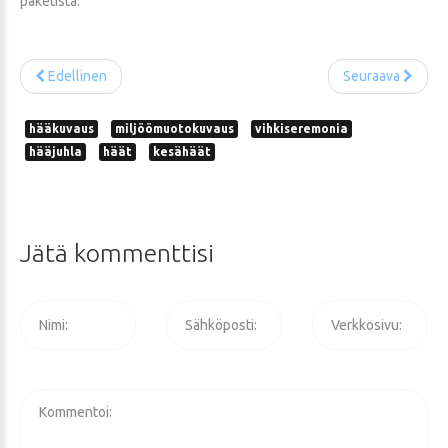
paketista.
Edellinen
Seuraava
hääkuvaus
miljöömuotokuvaus
vihkiseremonia
hääjuhla
häät
kesähäät
Jätä
kommenttisi