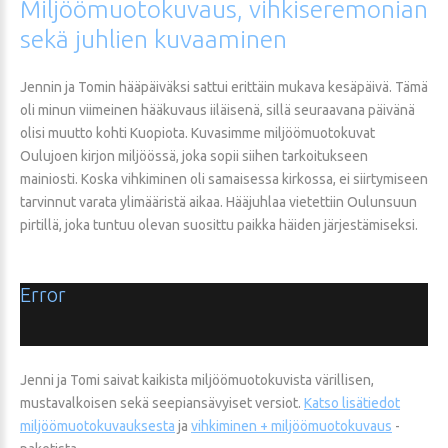
Miljöömuotokuvaus,
vihkiseremonian
sekä
juhlien
kuvaaminen
Jennin ja Tomin hääpäiväksi sattui erittäin mukava kesäpäivä. Tämä
oli minun viimeinen hääkuvaus iiläisenä, sillä seuraavana päivänä
olisi muutto kohti Kuopiota. Kuvasimme miljöömuotokuvat
Oulujoen kirjon miljöössä, joka sopii siihen tarkoitukseen
mainiosti. Koska vihkiminen oli samaisessa kirkossa, ei siirtymiseen
tarvinnut varata ylimääristä aikaa. Hääjuhlaa vietettiin Oulunsuun
pirtillä, joka tuntuu olevan suosittu paikka häiden järjestämiseksi.
Error
Jenni ja Tomi saivat kaikista miljöömuotokuvista värillisen,
mustavalkoisen sekä seepiansävyiset versiot.
Katso lisätiedot
miljöömuotokuvauksesta
ja
v
ihkiminen
+
miljöömuotokuvaus
-