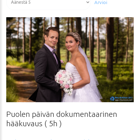
arvioida
Puolen
päivän
dokumentaarinen
hääkuvaus
(
5h
)