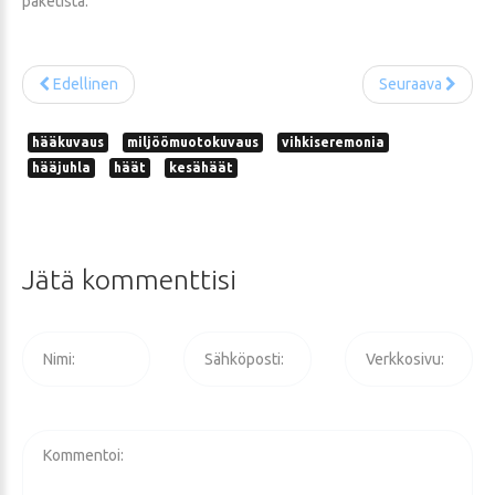
paketista.
Edellinen
Seuraava
hääkuvaus
miljöömuotokuvaus
vihkiseremonia
hääjuhla
häät
kesähäät
Jätä
kommenttisi