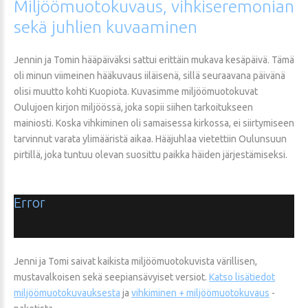
Miljöömuotokuvaus,
vihkiseremonian
sekä
juhlien
kuvaaminen
Jennin ja Tomin hääpäiväksi sattui erittäin mukava kesäpäivä. Tämä
oli minun viimeinen hääkuvaus iiläisenä, sillä seuraavana päivänä
olisi muutto kohti Kuopiota. Kuvasimme miljöömuotokuvat
Oulujoen kirjon miljöössä, joka sopii siihen tarkoitukseen
mainiosti. Koska vihkiminen oli samaisessa kirkossa, ei siirtymiseen
tarvinnut varata ylimääristä aikaa. Hääjuhlaa vietettiin Oulunsuun
pirtillä, joka tuntuu olevan suosittu paikka häiden järjestämiseksi.
Error
Jenni ja Tomi saivat kaikista miljöömuotokuvista värillisen,
mustavalkoisen sekä seepiansävyiset versiot.
Katso lisätiedot
miljöömuotokuvauksesta
ja
v
ihkiminen
+
miljöömuotokuvaus
-