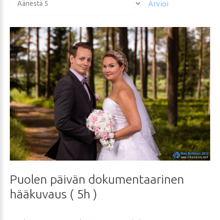
arvioida
Puolen
päivän
dokumentaarinen
hääkuvaus
(
5h
)