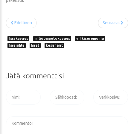
paketista.
Edellinen
Seuraava
hääkuvaus
miljöömuotokuvaus
vihkiseremonia
hääjuhla
häät
kesähäät
Jätä
kommenttisi