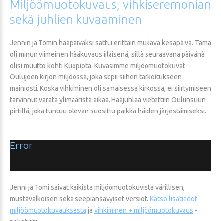
Miljöömuotokuvaus,
vihkiseremonian
sekä
juhlien
kuvaaminen
Jennin ja Tomin hääpäiväksi sattui erittäin mukava kesäpäivä. Tämä
oli minun viimeinen hääkuvaus iiläisenä, sillä seuraavana päivänä
olisi muutto kohti Kuopiota. Kuvasimme miljöömuotokuvat
Oulujoen kirjon miljöössä, joka sopii siihen tarkoitukseen
mainiosti. Koska vihkiminen oli samaisessa kirkossa, ei siirtymiseen
tarvinnut varata ylimääristä aikaa. Hääjuhlaa vietettiin Oulunsuun
pirtillä, joka tuntuu olevan suosittu paikka häiden järjestämiseksi.
Error
Jenni ja Tomi saivat kaikista miljöömuotokuvista värillisen,
mustavalkoisen sekä seepiansävyiset versiot.
Katso lisätiedot
miljöömuotokuvauksesta
ja
v
ihkiminen
+
miljöömuotokuvaus
-