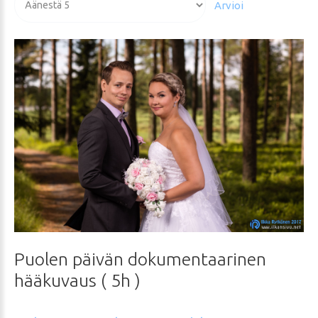
arvioida
Puolen
päivän
dokumentaarinen
hääkuvaus
(
5h
)