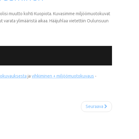
nä olisi muutto kohti Kuopiota. Kuvasimme miljöömuotokuvat
ut varata ylimääristä aikaa. Hääjuhlaa vietettiin Oulunsuun
otokuvauksesta
ja
v
ihkiminen
+
miljöömuotokuvaus
-
Seuraava