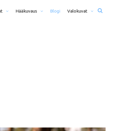
ut
Hääkuvaus
Blogi
Valokuvat
usta Iltaan (12+ H)
Hääkuvat
o Päivä (8h)
Moottoriurheilu
li Päivää (5h)
Matkailu
us
ljöömuotokuvaus
Sekalaiset
kiseremonia
kiminen + Miljöömuotokuvaus