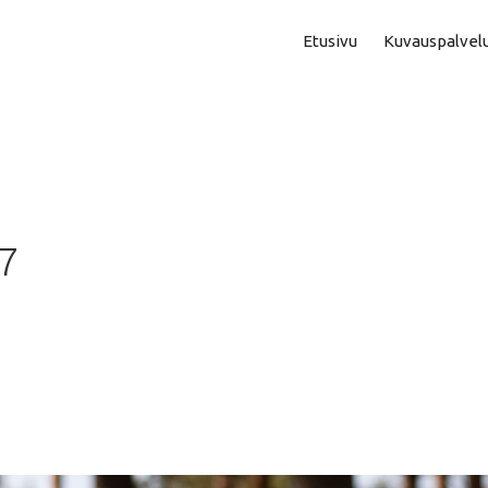
Etusivu
Kuvauspalvel
Asuntokuvaus
Aam
Perhe- Ja Lapsikuvaus
Kok
Valmistujaiskuvaus
Puo
17
Juhla- Ja Tapahtumakuva
Mi
Hautajaiskuvaus
Vih
Yrityskuvaus
Vih