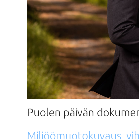
Puolen
päivän
dokumen
Miljöömuotokuvaus,
vi