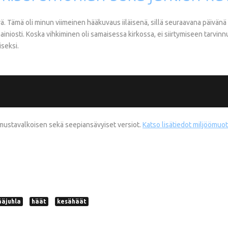
vä. Tämä oli minun viimeinen hääkuvaus iiläisenä, sillä seuraavana päivä
ainiosti. Koska vihkiminen oli samaisessa kirkossa, ei siirtymiseen tarvinn
iseksi.
, mustavalkoisen sekä seepiansävyiset versiot.
Katso lisätiedot miljöömu
ääjuhla
häät
kesähäät