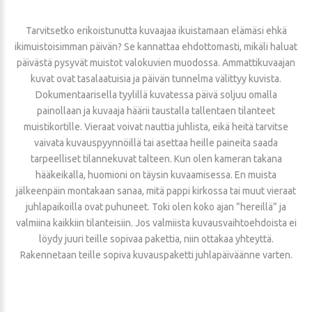
Tarvitsetko erikoistunutta kuvaajaa ikuistamaan elämäsi ehkä
ikimuistoisimman päivän? Se kannattaa ehdottomasti, mikäli haluat
päivästä pysyvät muistot valokuvien muodossa. Ammattikuvaajan
kuvat ovat tasalaatuisia ja päivän tunnelma välittyy kuvista.
Dokumentaarisella tyylillä kuvatessa päivä soljuu omalla
painollaan ja kuvaaja häärii taustalla tallentaen tilanteet
muistikortille. Vieraat voivat nauttia juhlista, eikä heitä tarvitse
vaivata kuvauspyynnöillä tai asettaa heille paineita saada
tarpeelliset tilannekuvat talteen. Kun olen kameran takana
hääkeikalla, huomioni on täysin kuvaamisessa. En muista
jälkeenpäin montakaan sanaa, mitä pappi kirkossa tai muut vieraat
juhlapaikoilla ovat puhuneet. Toki olen koko ajan ”hereillä” ja
valmiina kaikkiin tilanteisiin. Jos valmiista kuvausvaihtoehdoista ei
löydy juuri teille sopivaa pakettia, niin ottakaa yhteyttä.
Rakennetaan teille sopiva kuvauspaketti juhlapäiväänne varten.