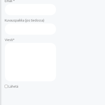
Email *
Kuvauspaikka (jos tiedossa)
Viesti
*
Lähetä