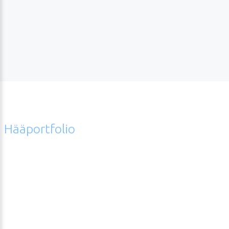
Laura
Hääportfolio
Error
hääkuvagalleriasta