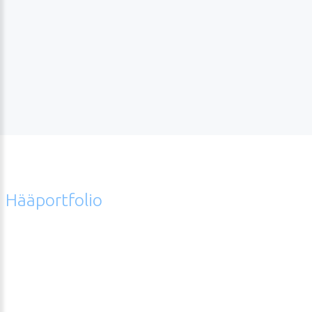
Emilia
Hääportfolio
Error
hääkuvagalleriasta