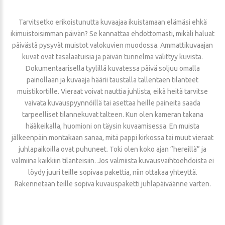
Tarvitsetko erikoistunutta kuvaajaa ikuistamaan elämäsi ehkä
ikimuistoisimman päivän? Se kannattaa ehdottomasti, mikäli haluat
päivästä pysyvät muistot valokuvien muodossa. Ammattikuvaajan
kuvat ovat tasalaatuisia ja päivän tunnelma välittyy kuvista.
Dokumentaarisella tyylillä kuvatessa päivä soljuu omalla
painollaan ja kuvaaja häärii taustalla tallentaen tilanteet
muistikortille. Vieraat voivat nauttia juhlista, eikä heitä tarvitse
vaivata kuvauspyynnöillä tai asettaa heille paineita saada
tarpeelliset tilannekuvat talteen. Kun olen kameran takana
hääkeikalla, huomioni on täysin kuvaamisessa. En muista
jälkeenpäin montakaan sanaa, mitä pappi kirkossa tai muut vieraat
juhlapaikoilla ovat puhuneet. Toki olen koko ajan ”hereillä” ja
valmiina kaikkiin tilanteisiin. Jos valmiista kuvausvaihtoehdoista ei
löydy juuri teille sopivaa pakettia, niin ottakaa yhteyttä.
Rakennetaan teille sopiva kuvauspaketti juhlapäiväänne varten.