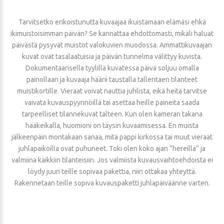
Tarvitsetko erikoistunutta kuvaajaa ikuistamaan elämäsi ehkä
ikimuistoisimman päivän? Se kannattaa ehdottomasti, mikäli haluat
päivästä pysyvät muistot valokuvien muodossa. Ammattikuvaajan
kuvat ovat tasalaatuisia ja päivän tunnelma välittyy kuvista.
Dokumentaarisella tyylillä kuvatessa päivä soljuu omalla
painollaan ja kuvaaja häärii taustalla tallentaen tilanteet
muistikortille. Vieraat voivat nauttia juhlista, eikä heitä tarvitse
vaivata kuvauspyynnöillä tai asettaa heille paineita saada
tarpeelliset tilannekuvat talteen. Kun olen kameran takana
hääkeikalla, huomioni on täysin kuvaamisessa. En muista
jälkeenpäin montakaan sanaa, mitä pappi kirkossa tai muut vieraat
juhlapaikoilla ovat puhuneet. Toki olen koko ajan ”hereillä” ja
valmiina kaikkiin tilanteisiin. Jos valmiista kuvausvaihtoehdoista ei
löydy juuri teille sopivaa pakettia, niin ottakaa yhteyttä.
Rakennetaan teille sopiva kuvauspaketti juhlapäiväänne varten.