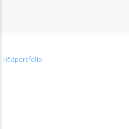
Hääportfolio
Error
hääkuvagalleriasta