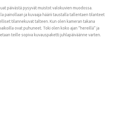
aluat päivästä pysyvät muistot valokuvien muodossa.
 painollaan ja kuvaaja häärii taustalla tallentaen tilanteet
rpeelliset tilannekuvat talteen. Kun olen kameran takana
ikoilla ovat puhuneet. Toki olen koko ajan ”hereillä” ja
ennetaan teille sopiva kuvauspaketti juhlapäiväänne varten.
Puolen
Päivän
Dokumentaarinen