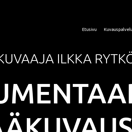
Etusivu
Kuvauspalvel
KUVAAJA
ILKKA
RYTK
Asuntokuvaus
Aam
Perhe- Ja Lapsikuvaus
Kok
Valmistujaiskuvaus
Puo
UMENTAAR
Juhla- Ja Tapahtumakuva
Mi
Hautajaiskuvaus
Vih
Yrityskuvaus
Vih
ÄÄKUVAUS