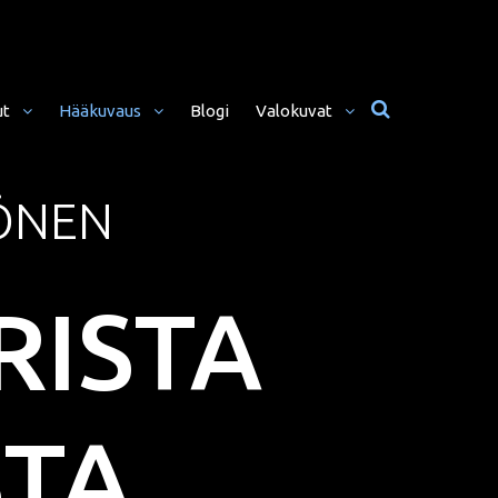
ut
Hääkuvaus
Blogi
Valokuvat
ÖNEN
usta Iltaan (12+ H)
Hääkuvat
o Päivä (8h)
Moottoriurheilu
li Päivää (5h)
Matkailu
ISTA
us
ljöömuotokuvaus
Sekalaiset
kiseremonia
kiminen + Miljöömuotokuvaus
TA