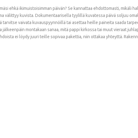
ämäsi ehkä ikimuistoisimman päivän? Se kannattaa ehdottomasti, mikäli h
 välittyy kuvista. Dokumentaarisella tyylillä kuvatessa päivä soljuu omalla
eitä tarvitse vaivata kuvauspyynnöillä tai asettaa heille paineita saada ta
 jälkeenpäin montakaan sanaa, mitä pappi kirkossa tai muut vieraat juhlapa
ehdoista ei löydy juuri teille sopivaa pakettia, niin ottakaa yhteyttä. Rak
Koko
Päivän
Dokumentaarinen