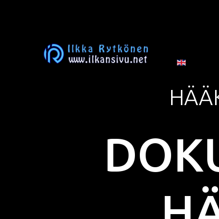
HÄÄ
DOK
H