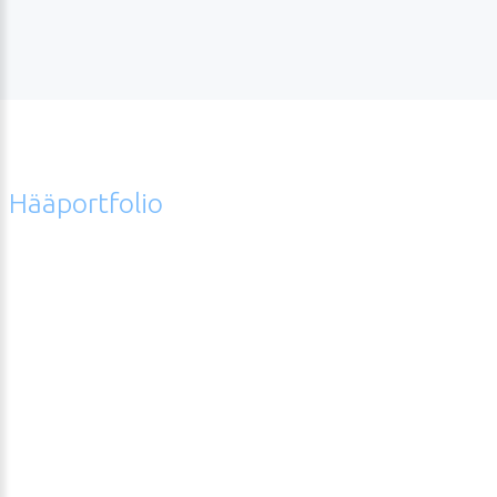
Hääportfolio
Error
hääkuvagalleriasta