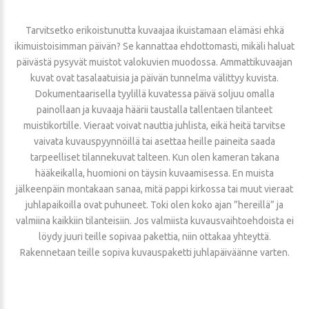
Tarvitsetko erikoistunutta kuvaajaa ikuistamaan elämäsi ehkä
ikimuistoisimman päivän? Se kannattaa ehdottomasti, mikäli haluat
päivästä pysyvät muistot valokuvien muodossa. Ammattikuvaajan
kuvat ovat tasalaatuisia ja päivän tunnelma välittyy kuvista.
Dokumentaarisella tyylillä kuvatessa päivä soljuu omalla
painollaan ja kuvaaja häärii taustalla tallentaen tilanteet
muistikortille. Vieraat voivat nauttia juhlista, eikä heitä tarvitse
vaivata kuvauspyynnöillä tai asettaa heille paineita saada
tarpeelliset tilannekuvat talteen. Kun olen kameran takana
hääkeikalla, huomioni on täysin kuvaamisessa. En muista
jälkeenpäin montakaan sanaa, mitä pappi kirkossa tai muut vieraat
juhlapaikoilla ovat puhuneet. Toki olen koko ajan ”hereillä” ja
valmiina kaikkiin tilanteisiin. Jos valmiista kuvausvaihtoehdoista ei
löydy juuri teille sopivaa pakettia, niin ottakaa yhteyttä.
Rakennetaan teille sopiva kuvauspaketti juhlapäiväänne varten.