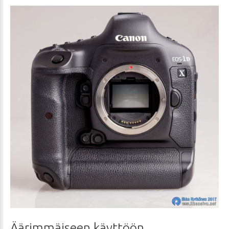
Äärimmäiseen
käyttöön