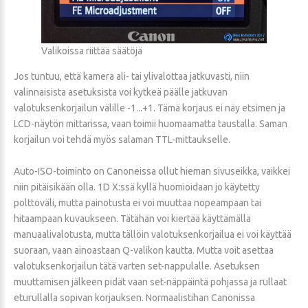
Valikoissa riittää säätöjä
Jos tuntuu, että kamera ali- tai ylivalottaa jatkuvasti, niin
valinnaisista asetuksista voi kytkeä päälle jatkuvan
valotuksenkorjailun välille -1...+1. Tämä korjaus ei näy etsimen ja
LCD-näytön mittarissa, vaan toimii huomaamatta taustalla. Saman
korjailun voi tehdä myös salaman TTL-mittaukselle.
Auto-ISO-toiminto on Canoneissa ollut hieman sivuseikka, vaikkei
niin pitäisikään olla. 1D X:ssä kyllä huomioidaan jo käytetty
polttoväli, mutta painotusta ei voi muuttaa nopeampaan tai
hitaampaan kuvaukseen. Tätähän voi kiertää käyttämällä
manuaalivalotusta, mutta tällöin valotuksenkorjailua ei voi käyttää
suoraan, vaan ainoastaan Q-valikon kautta. Mutta voit asettaa
valotuksenkorjailun tätä varten set-nappulalle. Asetuksen
muuttamisen jälkeen pidät vaan set-näppäintä pohjassa ja rullaat
eturullalla sopivan korjauksen. Normaalistihan Canonissa