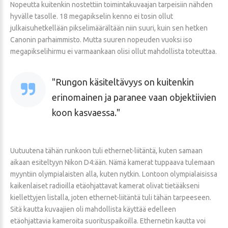
Nopeutta kuitenkin nostettiin toimintakuvaajan tarpeisiin nähden
hyvälle tasolle. 18 megapikselin kenno ei tosin ollut
julkaisuhetkellään pikselimäärältään niin suuri, kuin sen hetken
Canonin parhaimmisto. Mutta suuren nopeuden vuoksi iso
megapikselihirmu ei varmaankaan olisi ollut mahdollista toteuttaa.
Rungon käsiteltävyys on kuitenkin
erinomainen ja paranee vaan objektiivien
koon kasvaessa.
Uutuutena tähän runkoon tuli ethernet-liitäntä, kuten samaan
aikaan esiteltyyn Nikon D4:ään. Nämä kamerat tuppaava tulemaan
myyntiin olympialaisten alla, kuten nytkin. Lontoon olympialaisissa
kaikenlaiset radioilla etäohjattavat kamerat olivat tietääkseni
kiellettyjen listalla, joten ethernet-liitäntä tuli tähän tarpeeseen.
Sitä kautta kuvaajien oli mahdollista käyttää edelleen
etäohjattavia kameroita suorituspaikoilla. Ethernetin kautta voi