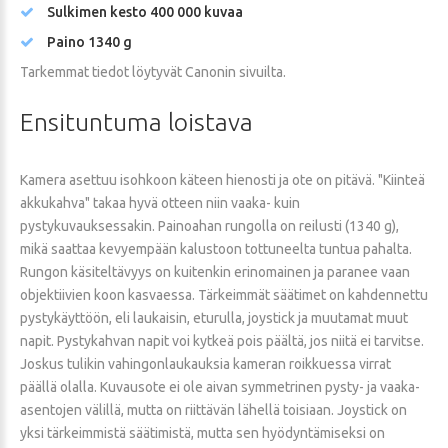
Sulkimen kesto 400 000 kuvaa
Paino 1340 g
Tarkemmat tiedot löytyvät Canonin sivuilta.
Ensituntuma
loistava
Kamera asettuu isohkoon käteen hienosti ja ote on pitävä. "Kiinteä
akkukahva" takaa hyvä otteen niin vaaka- kuin
pystykuvauksessakin. Painoahan rungolla on reilusti (1340 g),
mikä saattaa kevyempään kalustoon tottuneelta tuntua pahalta.
Rungon käsiteltävyys on kuitenkin erinomainen ja paranee vaan
objektiivien koon kasvaessa. Tärkeimmät säätimet on kahdennettu
pystykäyttöön, eli laukaisin, eturulla, joystick ja muutamat muut
napit. Pystykahvan napit voi kytkeä pois päältä, jos niitä ei tarvitse.
Joskus tulikin vahingonlaukauksia kameran roikkuessa virrat
päällä olalla. Kuvausote ei ole aivan symmetrinen pysty- ja vaaka-
asentojen välillä, mutta on riittävän lähellä toisiaan. Joystick on
yksi tärkeimmistä säätimistä, mutta sen hyödyntämiseksi on