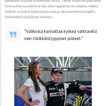
painikkeet löytyvät lihasmuistin avulla. Tämän vuoksi en pidä aivan
kovin pahana puutteena sitä, ettei näppäimiä ole valaistu. Vaikka
olisihan se joskus kyllä mukava asia ja satunnaiselle kuvaajalle
kieltämättä hyödyllinen toiminto.
Valikosta kannattaa kytkeä valittaviksi
vain ristikkäistyyppiset pisteet.