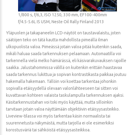
1/800 s, f/6,3, ISO 1250, 330 mm, EF100-400mm
f/4.5-5.6L IS USM, Neste Oil Rally Finland 2013
Yläpuolen ja takapaneelin LCD-näytöt on taustavalaistu, joten
säätöjen teko on tätä kautta mahdollista pimeällä ilman
ulkopuolista valoa. Pimeässä jotain valoa pitää kuitenkin saada,
mikäli haluaa saada tarkennuksen pelaamaan. Automaatilla voi
tarkennella vielä melko hämärässä, eli käsivarakuvauksen rajoille
saakka. Jalustahommissa välillä on kuitenkin erittäin haastavaa
saada tarkennus lukittua ja sopivan kontrastikasta paikkaa joutuu
hakemalla hakemaan. Tällöin voi koettaa tarkentaa johonkin
sopivalla etäisyydellä olevaan valonlähteeseen tai sitten voi
kuvattavan kohteen valaista taskulampulla tarkennuksen ajaksi.
Käsitarkennustahan voi toki myös käyttää, mutta silloinkin
tarvitaan jotain valoa näyttämään objektiivin etäisyysasteikko.
Liveview-tilassa voi myös tarkentaa käsin normaalista tai
suurennetusta näkymästä, mutta tarjolla ei ole esimerkiksi
korostusväriä tai sähköistä etäisyysasteikkoa.