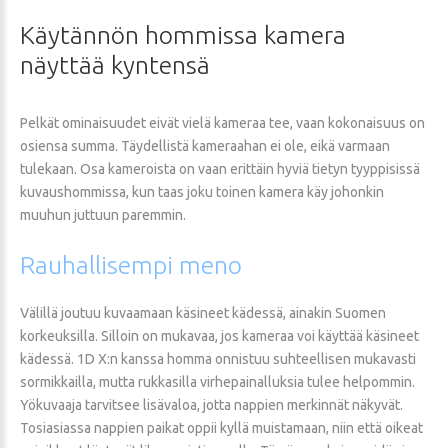
Käytännön
hommissa
kamera
näyttää
kyntensä
Pelkät ominaisuudet eivät vielä kameraa tee, vaan kokonaisuus on
osiensa summa. Täydellistä kameraahan ei ole, eikä varmaan
tulekaan. Osa kameroista on vaan erittäin hyviä tietyn tyyppisissä
kuvaushommissa, kun taas joku toinen kamera käy johonkin
muuhun juttuun paremmin.
Rauhallisempi
meno
Välillä joutuu kuvaamaan käsineet kädessä, ainakin Suomen
korkeuksilla. Silloin on mukavaa, jos kameraa voi käyttää käsineet
kädessä. 1D X:n kanssa homma onnistuu suhteellisen mukavasti
sormikkailla, mutta rukkasilla virhepainalluksia tulee helpommin.
Yökuvaaja tarvitsee lisävaloa, jotta nappien merkinnät näkyvät.
Tosiasiassa nappien paikat oppii kyllä muistamaan, niin että oikeat