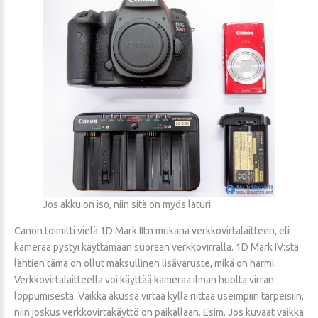
Jos akku on iso, niin sitä on myös laturi
Canon toimitti vielä 1D Mark III:n mukana verkkovirtalaitteen, eli
kameraa pystyi käyttämään suoraan verkkovirralla. 1D Mark IV:stä
lähtien tämä on ollut maksullinen lisävaruste, mikä on harmi.
Verkkovirtalaitteella voi käyttää kameraa ilman huolta virran
loppumisesta. Vaikka akussa virtaa kyllä riittää useimpiin tarpeisiin,
niin joskus verkkovirtakäyttö on paikallaan. Esim. Jos kuvaat vaikka