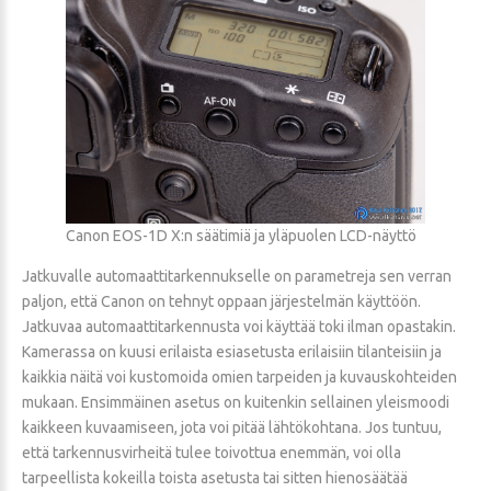
Canon EOS-1D X:n säätimiä ja yläpuolen LCD-näyttö
Jatkuvalle automaattitarkennukselle on parametreja sen verran
paljon, että Canon on tehnyt oppaan järjestelmän käyttöön.
Jatkuvaa automaattitarkennusta voi käyttää toki ilman opastakin.
Kamerassa on kuusi erilaista esiasetusta erilaisiin tilanteisiin ja
kaikkia näitä voi kustomoida omien tarpeiden ja kuvauskohteiden
mukaan. Ensimmäinen asetus on kuitenkin sellainen yleismoodi
kaikkeen kuvaamiseen, jota voi pitää lähtökohtana. Jos tuntuu,
että tarkennusvirheitä tulee toivottua enemmän, voi olla
tarpeellista kokeilla toista asetusta tai sitten hienosäätää