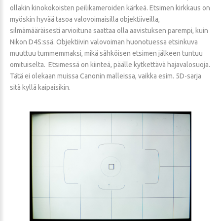
ollakin kinokokoisten peilikameroiden kärkeä. Etsimen kirkkaus on
myöskin hyvää tasoa valovoimaisilla objektiiveilla,
silmämääräisesti arvioituna saattaa olla aavistuksen parempi, kuin
Nikon D4S:ssä. Objektiivin valovoiman huonotuessa etsinkuva
muuttuu tummemmaksi, mikä sähköisen etsimen jälkeen tuntuu
omituiselta. Etsimessä on kiinteä, päälle kytkettävä hajavalosuoja.
Tätä ei olekaan muissa Canonin malleissa, vaikka esim. 5D-sarja
sitä kyllä kaipaisikin.