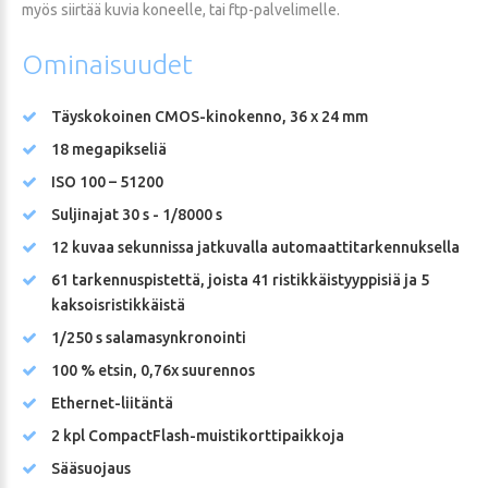
myös siirtää kuvia koneelle, tai ftp-palvelimelle.
Ominaisuudet
Täyskokoinen CMOS-kinokenno, 36 x 24 mm
18 megapikseliä
ISO 100 – 51200
Suljinajat 30 s - 1/8000 s
12 kuvaa sekunnissa jatkuvalla automaattitarkennuksella
61 tarkennuspistettä, joista 41 ristikkäistyyppisiä ja 5
kaksoisristikkäistä
1/250 s salamasynkronointi
100 % etsin, 0,76x suurennos
Ethernet-liitäntä
2 kpl CompactFlash-muistikorttipaikkoja
Sääsuojaus