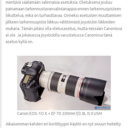
mentävä säätämään valinnaisia asetuksia. Oletuksena joutuu
painamaan tarkennustavanvalintanappia ennen tarkennuspisteen
liikuttelua, mikä on turhauttavaa. Onneksi asetusten muuttamisen
jälkeen tarkennuspiste liikkuu välittömästi joystickin liikkeiden
mukana. Tämän pitäisi olla oletusasetus, mutta missään Canonissa
ei ole. Ja jokaisessa joystickilla varustetussa Canonissa tämä
asetus kyllä on.
Canon EOS-1D X + EF 70-200mm f/2.8L IS II USM
Aikaisemman kahden eri korttityypin käyttö on nyt sivuun heitetty