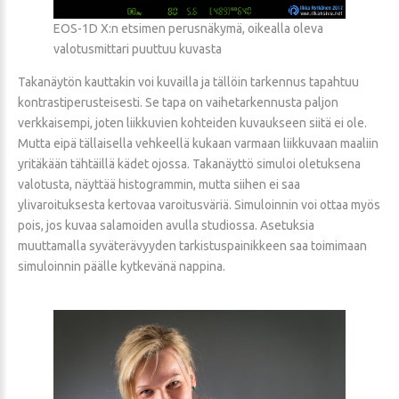
EOS-1D X:n etsimen perusnäkymä, oikealla oleva
valotusmittari puuttuu kuvasta
Takanäytön kauttakin voi kuvailla ja tällöin tarkennus tapahtuu
kontrastiperusteisesti. Se tapa on vaihetarkennusta paljon
verkkaisempi, joten liikkuvien kohteiden kuvaukseen siitä ei ole.
Mutta eipä tällaisella vehkeellä kukaan varmaan liikkuvaan maaliin
yritäkään tähtäillä kädet ojossa. Takanäyttö simuloi oletuksena
valotusta, näyttää histogrammin, mutta siihen ei saa
ylivaroituksesta kertovaa varoitusväriä. Simuloinnin voi ottaa myös
pois, jos kuvaa salamoiden avulla studiossa. Asetuksia
muuttamalla syväterävyyden tarkistuspainikkeen saa toimimaan
simuloinnin päälle kytkevänä nappina.