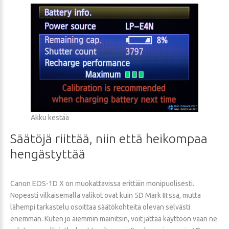
Akku kestää
Säätöjä
riittää,
niin
että
heikompaa
hengästyttää
Canon EOS-1D X on muokattavissa erittäin monipuolisesti.
Nopeasti vilkaisemalla valikot ovat kuin 5D Mark III:ssa, mutta
lähempi tarkastelu osoittaa säätökohteita olevan selvästi
enemmän. Kuten jo aiemmin mainitsin, voit jättää käyttöön vaan ne