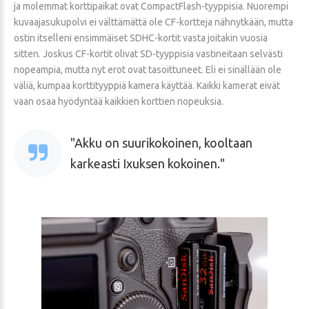
ja molemmat korttipaikat ovat CompactFlash-tyyppisia. Nuorempi
kuvaajasukupolvi ei välttämättä ole CF-kortteja nähnytkään, mutta
ostin itselleni ensimmäiset SDHC-kortit vasta joitakin vuosia
sitten. Joskus CF-kortit olivat SD-tyyppisia vastineitaan selvästi
nopeampia, mutta nyt erot ovat tasoittuneet. Eli ei sinällään ole
väliä, kumpaa korttityyppiä kamera käyttää. Kaikki kamerat eivät
vaan osaa hyödyntää kaikkien korttien nopeuksia.
Akku on suurikokoinen, kooltaan
karkeasti Ixuksen kokoinen.