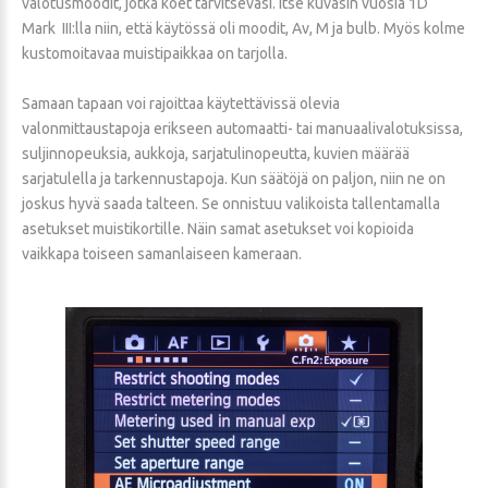
valotusmoodit, jotka koet tarvitsevasi. Itse kuvasin vuosia 1D
Mark III:lla niin, että käytössä oli moodit, Av, M ja bulb. Myös kolme
kustomoitavaa muistipaikkaa on tarjolla.
Samaan tapaan voi rajoittaa käytettävissä olevia
valonmittaustapoja erikseen automaatti- tai manuaalivalotuksissa,
suljinnopeuksia, aukkoja, sarjatulinopeutta, kuvien määrää
sarjatulella ja tarkennustapoja. Kun säätöjä on paljon, niin ne on
joskus hyvä saada talteen. Se onnistuu valikoista tallentamalla
asetukset muistikortille. Näin samat asetukset voi kopioida
vaikkapa toiseen samanlaiseen kameraan.