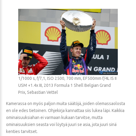
1/1000 s, f/7,1, ISO 2500, 700 mm, EF500mm f/4L IS II
USM +1.4x III, 2013 Formula 1 Shell Belgian Grand
Prix, Sebastian Vettel
Kamerassa on myös paljon muita säätöjä, joiden olemassaolosta
en ole edes tietoinen. Ohjekirja kannattaa siis lukea läpi. Kaikkia
ominaisuuksiahan ei varmaan kukaan tarvitse, mutta
ominaisuuksien seasta voi löytyä juuri se asia, jota juuri sinä
kenties tarvitset.