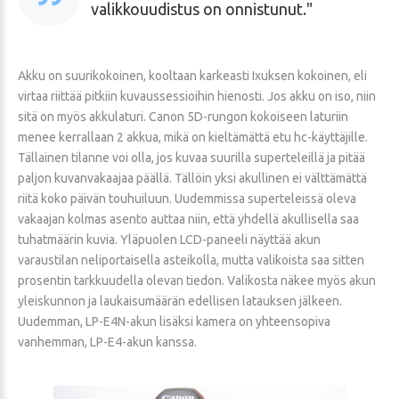
valikkouudistus on onnistunut.
Akku on suurikokoinen, kooltaan karkeasti Ixuksen kokoinen, eli
virtaa riittää pitkiin kuvaussessioihin hienosti. Jos akku on iso, niin
sitä on myös akkulaturi. Canon 5D-rungon kokoiseen laturiin
menee kerrallaan 2 akkua, mikä on kieltämättä etu hc-käyttäjille.
Tällainen tilanne voi olla, jos kuvaa suurilla superteleillä ja pitää
paljon kuvanvakaajaa päällä. Tällöin yksi akullinen ei välttämättä
riitä koko päivän touhuiluun. Uudemmissa superteleissä oleva
vakaajan kolmas asento auttaa niin, että yhdellä akullisella saa
tuhatmäärin kuvia. Yläpuolen LCD-paneeli näyttää akun
varaustilan neliportaisella asteikolla, mutta valikoista saa sitten
prosentin tarkkuudella olevan tiedon. Valikosta näkee myös akun
yleiskunnon ja laukaisumäärän edellisen latauksen jälkeen.
Uudemman, LP-E4N-akun lisäksi kamera on yhteensopiva
vanhemman, LP-E4-akun kanssa.