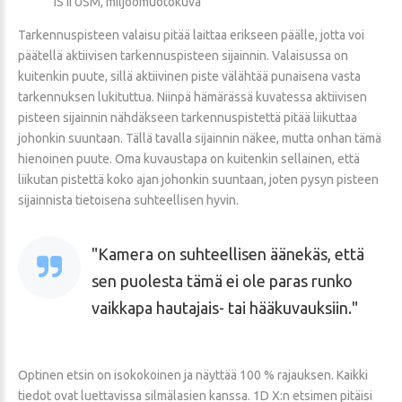
IS II USM, miljöömuotokuva
Tarkennuspisteen valaisu pitää laittaa erikseen päälle, jotta voi
päätellä aktiivisen tarkennuspisteen sijainnin. Valaisussa on
kuitenkin puute, sillä aktiivinen piste välähtää punaisena vasta
tarkennuksen lukituttua. Niinpä hämärässä kuvatessa aktiivisen
pisteen sijainnin nähdäkseen tarkennuspistettä pitää liikuttaa
johonkin suuntaan. Tällä tavalla sijainnin näkee, mutta onhan tämä
hienoinen puute. Oma kuvaustapa on kuitenkin sellainen, että
liikutan pistettä koko ajan johonkin suuntaan, joten pysyn pisteen
sijainnista tietoisena suhteellisen hyvin.
Kamera on suhteellisen äänekäs, että
sen puolesta tämä ei ole paras runko
vaikkapa hautajais- tai hääkuvauksiin.
Optinen etsin on isokokoinen ja näyttää 100 % rajauksen. Kaikki
tiedot ovat luettavissa silmälasien kanssa. 1D X:n etsimen pitäisi