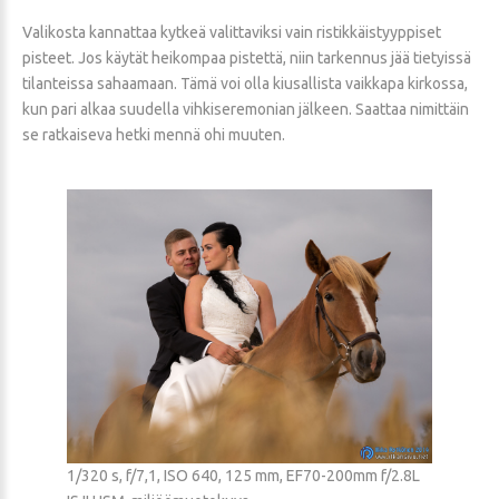
Valikosta kannattaa kytkeä valittaviksi vain ristikkäistyyppiset
pisteet. Jos käytät heikompaa pistettä, niin tarkennus jää tietyissä
tilanteissa sahaamaan. Tämä voi olla kiusallista vaikkapa kirkossa,
kun pari alkaa suudella vihkiseremonian jälkeen. Saattaa nimittäin
se ratkaiseva hetki mennä ohi muuten.
1/320 s, f/7,1, ISO 640, 125 mm, EF70-200mm f/2.8L