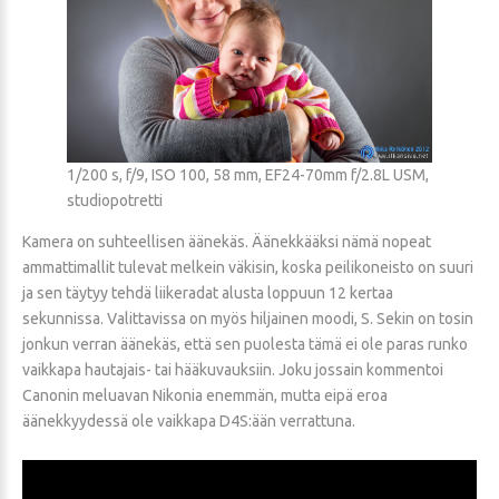
1/200 s, f/9, ISO 100, 58 mm, EF24-70mm f/2.8L USM,
studiopotretti
Kamera on suhteellisen äänekäs. Äänekkääksi nämä nopeat
ammattimallit tulevat melkein väkisin, koska peilikoneisto on suuri
ja sen täytyy tehdä liikeradat alusta loppuun 12 kertaa
sekunnissa. Valittavissa on myös hiljainen moodi, S. Sekin on tosin
jonkun verran äänekäs, että sen puolesta tämä ei ole paras runko
vaikkapa hautajais- tai hääkuvauksiin. Joku jossain kommentoi
Canonin meluavan Nikonia enemmän, mutta eipä eroa
äänekkyydessä ole vaikkapa D4S:ään verrattuna.