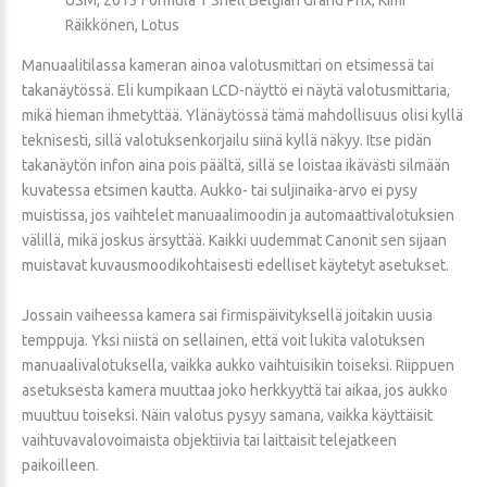
Räikkönen, Lotus
Manuaalitilassa kameran ainoa valotusmittari on etsimessä tai
takanäytössä. Eli kumpikaan LCD-näyttö ei näytä valotusmittaria,
mikä hieman ihmetyttää. Ylänäytössä tämä mahdollisuus olisi kyllä
teknisesti, sillä valotuksenkorjailu siinä kyllä näkyy. Itse pidän
takanäytön infon aina pois päältä, sillä se loistaa ikävästi silmään
kuvatessa etsimen kautta. Aukko- tai suljinaika-arvo ei pysy
muistissa, jos vaihtelet manuaalimoodin ja automaattivalotuksien
välillä, mikä joskus ärsyttää. Kaikki uudemmat Canonit sen sijaan
muistavat kuvausmoodikohtaisesti edelliset käytetyt asetukset.
Jossain vaiheessa kamera sai firmispäivityksellä joitakin uusia
temppuja. Yksi niistä on sellainen, että voit lukita valotuksen
manuaalivalotuksella, vaikka aukko vaihtuisikin toiseksi. Riippuen
asetuksesta kamera muuttaa joko herkkyyttä tai aikaa, jos aukko
muuttuu toiseksi. Näin valotus pysyy samana, vaikka käyttäisit
vaihtuvavalovoimaista objektiivia tai laittaisit telejatkeen
paikoilleen.