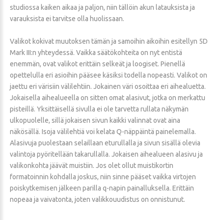
studiossa kaiken aikaa ja paljon, niin tällöin akun latauksista ja
varauksista ei tarvitse olla huolissaan.
Valikot kokivat muutoksen tämän ja samoihin aikoihin esitellyn 5D
Mark III:n yhteydessä. Vaikka säätökohteita on nyt entistä
enemmän, ovat valikot erittäin selkeät ja loogiset. Pienellä
opettelulla eri asioihin pääsee käsiksi todella nopeasti. Valikot on
jaettu eri värisiin välilehtiin. Jokainen väri osoittaa eri aihealuetta.
Jokaisella aihealueella on sitten omat alasivut, jotka on merkattu
pisteillä. Yksittäisellä sivulla ei ole tarvetta rullata näkymän
ulkopuolelle, sillä jokaisen sivun kaikki valinnat ovat aina
näkösällä. Isoja välilehtiä voi kelata Q-näppäintä painelemalla.
Alasivuja puolestaan selaillaan eturullalla ja sivun sisällä olevia
valintoja pyöritellään takarullalla. Jokaisen aihealueen alasivu ja
valikonkohta jäävät muistiin. Jos olet ollut muistikortin
formatoinnin kohdalla joskus, niin sinne pääset vaikka virtojen
poiskytkemisen jälkeen parilla q-napin painalluksella. Erittäin
nopeaa ja vaivatonta, joten valikkouudistus on onnistunut.