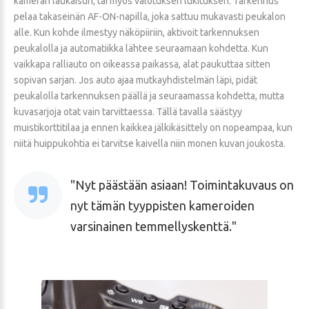
kameran laukaisun, tai myös valotuksen lukituksen. Tarkennus
pelaa takaseinän AF-ON-napilla, joka sattuu mukavasti peukalon
alle. Kun kohde ilmestyy näköpiiriin, aktivoit tarkennuksen
peukalolla ja automatiikka lähtee seuraamaan kohdetta. Kun
vaikkapa ralliauto on oikeassa paikassa, alat paukuttaa sitten
sopivan sarjan. Jos auto ajaa mutkayhdistelmän läpi, pidät
peukalolla tarkennuksen päällä ja seuraamassa kohdetta, mutta
kuvasarjoja otat vain tarvittaessa. Tällä tavalla säästyy
muistikorttitilaa ja ennen kaikkea jälkikäsittely on nopeampaa, kun
niitä huippukohtia ei tarvitse kaivella niin monen kuvan joukosta.
Nyt päästään asiaan! Toimintakuvaus on
nyt tämän tyyppisten kameroiden
varsinainen temmellyskenttä.