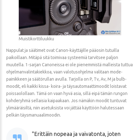
Muistikorttiluukku
Nappulat ja säätimet ovat Canon-käyttäjille pääosin tutuilla
paikoillaan. Mitäpä sitä toimivaa systeemiä tarvitsee paljon
muutella. 1-sarjan Canoneissa ei ole pienemmistä malleista tuttua
ohjelmanvalintakiekkoa, vaan valotusohjelma valitaan mode-
painikkeen ja säätörullan avulla. Tarjolla on P, Tv, Av, M ja bulb-
moodit, eli kaikki kissa- koira- ja täysautomaattimoodit loistavat
poissaolollaan. Tämä on vaan hyvä asia, sillä eipä tämän rungon
kohderyhmä sellaisia kaipaakaan. Jos nämäkin moodit tuntuvat
ylimääräisiltä, niin asetuksista voi jättää käyttöön halutessaan
pelkän täysmanuaalimoodin.
Erittäin nopeaa ja vaivatonta, joten