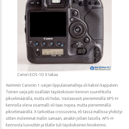
Canon EOS-1D X takaa
Aiemmin Canonin 1-sarjan lippulaivamalleja oli kaksin kappalein.
Toinen sarja piti sisällään täyskokoisen kennon suurehkolla
pikselimäärällä, mutta oli hidas. Vastaavasti pienemmällä APS-H-
kennolla oleva sisarmalli oli taas nopea, mutta pienemmällä
pikselimäärällä. X tarkoittaa crossoveria, eli tässä mallissa yhdistyi
sitten molemmat mallin samaan, ainakin jollain tasolla. APS-H-
kennosta luovuttiin ja tilalle tuli täyskokoinen kinokenno.