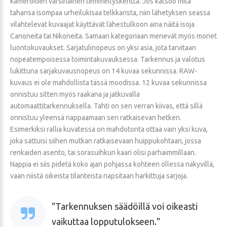
kameroiden varsinainen temmellyskenttä. Jos katsoo mitä
tahansa isompaa urheilukisaa telkkarista, niin lähetyksen seassa
vilahtelevat kuvaajat käyttävät lähestulkoon aina näitä isoja
Canoneita tai Nikoneita. Samaan kategoriaan menevät myös monet
luontokuvaukset. Sarjatulinopeus on yksi asia, jota tarvitaan
nopeatempoisessa toimintakuvauksessa. Tarkennus ja valotus
lukittuna sarjakuvausnopeus on 14 kuvaa sekunnissa. RAW-
kuvaus ei ole mahdollista tässä moodissa. 12 kuvaa sekunnissa
onnistuu sitten myös raakana ja jatkuvalla
automaattitarkennuksella. Tahti on sen verran kiivas, että sillä
onnistuu yleensä nappaamaan sen ratkaisevan hetken.
Esimerkiksi rallia kuvatessa on mahdotonta ottaa vain yksi kuva,
joka sattuisi siihen mutkan ratkaisevaan huippukohtaan, jossa
renkaiden asento, tai sorasuihkun kaari olisi parhaimmillaan.
Nappia ei siis pidetä koko ajan pohjassa kohteen ollessa näkyvillä,
vaan niistä oikeista tilanteista napsitaan harkittuja sarjoja.
Tarkennuksen säädöillä voi oikeasti
vaikuttaa lopputulokseen.