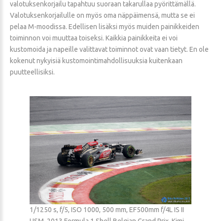
valotuksenkorjailu tapahtuu suoraan takarullaa pyörittämällä.
Valotuksenkorjailulle on myös oma näppäimensä, mutta se ei
pelaa M-moodissa. Edellisen lisäksi myös muiden painikkeiden
toiminnon voi muuttaa toiseksi. Kaikkia painikkeita ei voi
kustomoida ja napeille valittavat toiminnot ovat vaan tietyt. En ole
kokenut nykyisiä kustomointimahdollisuuksia kuitenkaan
puutteellisiksi.
1/1250 s, f/5, ISO 1000, 500 mm, EF500mm f/4L IS II
USM, 2013 Formula 1 Shell Belgian Grand Prix, Kimi