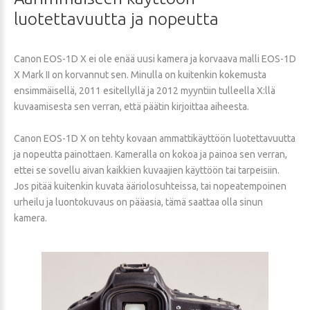
luotettavuutta
ja
nopeutta
Canon EOS-1D X ei ole enää uusi kamera ja korvaava malli EOS-1D
X Mark II on korvannut sen. Minulla on kuitenkin kokemusta
ensimmäisellä, 2011 esitellyllä ja 2012 myyntiin tulleella X:llä
kuvaamisesta sen verran, että päätin kirjoittaa aiheesta.
Canon EOS-1D X on tehty kovaan ammattikäyttöön luotettavuutta
ja nopeutta painottaen. Kameralla on kokoa ja painoa sen verran,
ettei se sovellu aivan kaikkien kuvaajien käyttöön tai tarpeisiin.
Jos pitää kuitenkin kuvata ääriolosuhteissa, tai nopeatempoinen
urheilu ja luontokuvaus on pääasia, tämä saattaa olla sinun
kamera.