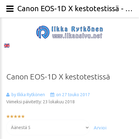
Canon EOS-1D X kestotestissä - Valokuvaaja Ilkka Rytkönen
Canon
EOS-1D
X
kestotestissä
by Ilkka Rytkönen
on 27 touko 2017
Viimeksi päivitetty: 23 lokakuu 2018
Käyttäjän
arvio:
Voit
5
/
5
arvioida