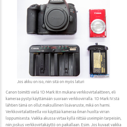
Jos akku on iso, niin sitä on myös laturi
Canon toimitti vielä 1D Mark III:n mukana verkkovirtalaitteen, eli
kameraa pystyi käyttämään suoraan verkkovirralla. 1D Mark IV:stä
lähtien tämä on ollut maksullinen lisävaruste, mikä on harmi.
Verkkovirtalaitteella voi käyttää kameraa ilman huolta virran
loppumisesta. Vaikka akussa virtaa kyllä riittää useimpiin tarpeisiin,
niin joskus verkkovirtakäyttö on paikallaan. Esim. Jos kuvaat vaikka