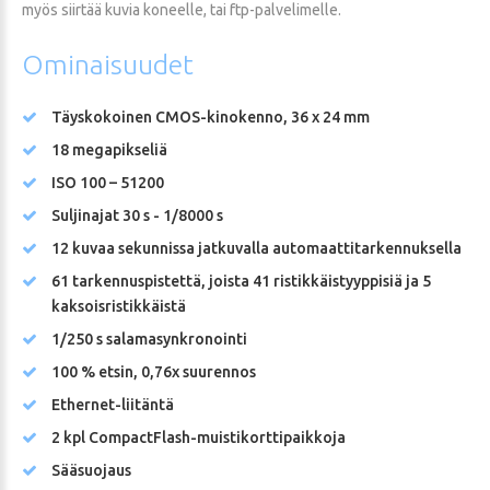
myös siirtää kuvia koneelle, tai ftp-palvelimelle.
Ominaisuudet
Täyskokoinen CMOS-kinokenno, 36 x 24 mm
18 megapikseliä
ISO 100 – 51200
Suljinajat 30 s - 1/8000 s
12 kuvaa sekunnissa jatkuvalla automaattitarkennuksella
61 tarkennuspistettä, joista 41 ristikkäistyyppisiä ja 5
kaksoisristikkäistä
1/250 s salamasynkronointi
100 % etsin, 0,76x suurennos
Ethernet-liitäntä
2 kpl CompactFlash-muistikorttipaikkoja
Sääsuojaus