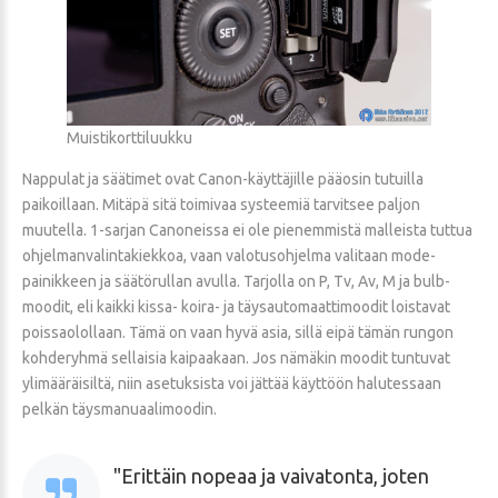
Muistikorttiluukku
Nappulat ja säätimet ovat Canon-käyttäjille pääosin tutuilla
paikoillaan. Mitäpä sitä toimivaa systeemiä tarvitsee paljon
muutella. 1-sarjan Canoneissa ei ole pienemmistä malleista tuttua
ohjelmanvalintakiekkoa, vaan valotusohjelma valitaan mode-
painikkeen ja säätörullan avulla. Tarjolla on P, Tv, Av, M ja bulb-
moodit, eli kaikki kissa- koira- ja täysautomaattimoodit loistavat
poissaolollaan. Tämä on vaan hyvä asia, sillä eipä tämän rungon
kohderyhmä sellaisia kaipaakaan. Jos nämäkin moodit tuntuvat
ylimääräisiltä, niin asetuksista voi jättää käyttöön halutessaan
pelkän täysmanuaalimoodin.
Erittäin nopeaa ja vaivatonta, joten