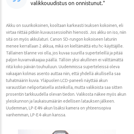
valikkouudistus on onnistunut.
Akku on suurikokoinen, kooltaan karkeasti Ixuksen kokoinen, eli
virtaa riittää pitkiin kuvaussessioihin hienosti. Jos akku on iso, niin
sitä on myös akkulaturi. Canon 5D-rungon kokoiseen laturiin
menee kerrallaan 2 akkua, mikä on kieltämättä etu hc-käyttäjille.
Tällainen tilanne voi olla, jos kuvaa suurilla superteleillä ja pitää
paljon kuvanvakaajaa päällä. Tällöin yksi akullinen ei välttämättä
riitä koko päivän touhuiluun. Uudemmissa superteleissä oleva
vakaajan kolmas asento auttaa niin, että yhdellä akullisella saa
tuhatmäärin kuvia. Yläpuolen LCD-paneeli näyttää akun
varaustilan neliportaisella asteikolla, mutta valikoista saa sitten
prosentin tarkkuudella olevan tiedon. Valikosta näkee myös akun
yleiskunnon ja laukaisumäärän edellisen latauksen jälkeen.
Uudemman, LP-E4N-akun lisäksi kamera on yhteensopiva
vanhemman, LP-E4-akun kanssa.