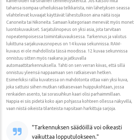
kameroiden varsinainen temmellyskenttä. Jos katsoo mitä
tahansa isompaa urheilukisaa telkkarista, niin lähetyksen seassa
vilahtelevat kuvaajat käyttävät lähestulkoon aina näitä isoja
Canoneita tai Nikoneita. Samaan kategoriaan menevät myös monet
luontokuvaukset. Sarjatulinopeus on yksi asia, jota tarvitaan
nopeatempoisessa toimintakuvauksessa. Tarkennus ja valotus
lukittuna sarjakuvausnopeus on 14 kuvaa sekunnissa. RAW-
kuvaus ei ole mahdollista tässä moodissa. 12 kuvaa sekunnissa
onnistuu sitten myös raakana ja jatkuvalla
automaattitarkennuksella. Tahti on sen verran kiivas, että sillä
onnistuu yleensä nappaamaan sen ratkaisevan hetken.
Esimerkiksi rallia kuvatessa on mahdotonta ottaa vain yksi kuva,
joka sattuisi siihen mutkan ratkaisevaan huippukohtaan, jossa
renkaiden asento, tai sorasuihkun kaari olisi parhaimmillaan.
Nappia ei siis pidetä koko ajan pohjassa kohteen ollessa näkyvillä,
vaan niistä oikeista tilanteista napsitaan harkittuja sarjoja.
Tarkennuksen säädöillä voi oikeasti
vaikuttaa lopputulokseen.