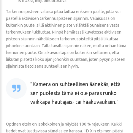
IS II USM, miljöömuotokuva
Tarkennuspisteen valaisu pitää laittaa erikseen päälle, jotta voi
päätellä aktiivisen tarkennuspisteen sijainnin. Valaisussa on
kuitenkin puute, sillä aktiivinen piste välähtää punaisena vasta
tarkennuksen lukituttua. Niinpä hämärässä kuvatessa aktiivisen
pisteen sijainnin nähdäkseen tarkennuspistettä pitää liikuttaa
johonkin suuntaan. Tällä tavalla sijainnin näkee, mutta onhan tämä
hienoinen puute. Oma kuvaustapa on kuitenkin sellainen, että
liikutan pistettä koko ajan johonkin suuntaan, joten pysyn pisteen
sijainnista tietoisena suhteellisen hyvin.
Kamera on suhteellisen äänekäs, että
sen puolesta tämä ei ole paras runko
vaikkapa hautajais- tai hääkuvauksiin.
Optinen etsin on isokokoinen ja näyttää 100 % rajauksen. Kaikki
tiedot ovat luettavissa silmälasien kanssa. 1D X:n etsimen pitäisi