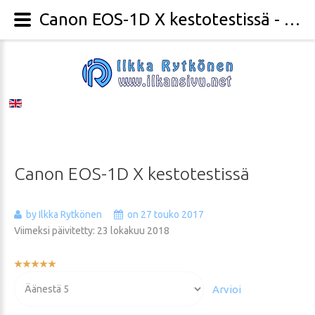
Canon EOS-1D X kestotestissä - Valokuvaaja Ilkka Rytkönen
Canon
EOS-1D
X
kestotestissä
by Ilkka Rytkönen
on 27 touko 2017
Viimeksi päivitetty: 23 lokakuu 2018
Käyttäjän
arvio:
Voit
5
/
5
arvioida