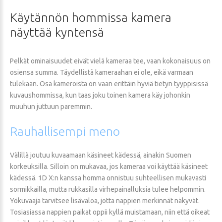
Käytännön
hommissa
kamera
näyttää
kyntensä
Pelkät ominaisuudet eivät vielä kameraa tee, vaan kokonaisuus on
osiensa summa. Täydellistä kameraahan ei ole, eikä varmaan
tulekaan. Osa kameroista on vaan erittäin hyviä tietyn tyyppisissä
kuvaushommissa, kun taas joku toinen kamera käy johonkin
muuhun juttuun paremmin.
Rauhallisempi
meno
Välillä joutuu kuvaamaan käsineet kädessä, ainakin Suomen
korkeuksilla. Silloin on mukavaa, jos kameraa voi käyttää käsineet
kädessä. 1D X:n kanssa homma onnistuu suhteellisen mukavasti
sormikkailla, mutta rukkasilla virhepainalluksia tulee helpommin.
Yökuvaaja tarvitsee lisävaloa, jotta nappien merkinnät näkyvät.
Tosiasiassa nappien paikat oppii kyllä muistamaan, niin että oikeat