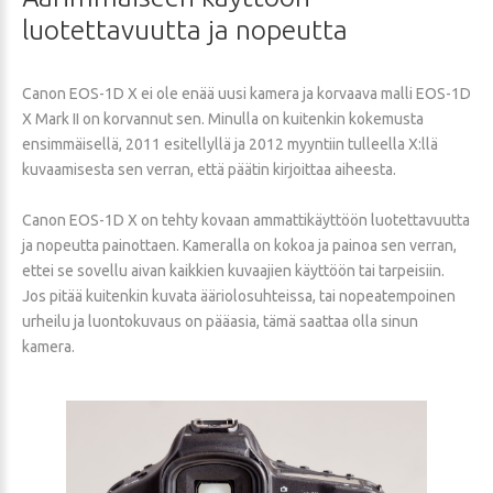
luotettavuutta
ja
nopeutta
Canon EOS-1D X ei ole enää uusi kamera ja korvaava malli EOS-1D
X Mark II on korvannut sen. Minulla on kuitenkin kokemusta
ensimmäisellä, 2011 esitellyllä ja 2012 myyntiin tulleella X:llä
kuvaamisesta sen verran, että päätin kirjoittaa aiheesta.
Canon EOS-1D X on tehty kovaan ammattikäyttöön luotettavuutta
ja nopeutta painottaen. Kameralla on kokoa ja painoa sen verran,
ettei se sovellu aivan kaikkien kuvaajien käyttöön tai tarpeisiin.
Jos pitää kuitenkin kuvata ääriolosuhteissa, tai nopeatempoinen
urheilu ja luontokuvaus on pääasia, tämä saattaa olla sinun
kamera.