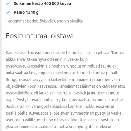
Sulkimen kesto 400 000 kuvaa
Paino 1340 g
Tarkemmat tiedot löytyvät Canonin sivuilta.
Ensituntuma
loistava
Kamera asettuu isohkoon käteen hienosti ja ote on pitävä. "Kiinteä
akkukahva" takaa hyvä otteen niin vaaka- kuin
pystykuvauksessakin. Painoahan rungolla on reilusti (1340 g),
mikä saattaa kevyempään kalustoon tottuneelta tuntua pahalta.
Rungon käsiteltävyys on kuitenkin erinomainen ja paranee vaan
objektiivien koon kasvaessa. Tärkeimmät säätimet on kahdennettu
pystykäyttöön, eli laukaisin, eturulla, joystick ja muutamat muut
napit. Pystykahvan napit voi kytkeä pois päältä, jos niitä ei tarvitse.
Joskus tulikin vahingonlaukauksia kameran roikkuessa virrat
päällä olalla. Kuvausote ei ole aivan symmetrinen pysty- ja vaaka-
asentojen välillä, mutta on riittävän lähellä toisiaan. Joystick on
yksi tärkeimmistä säätimistä, mutta sen hyödyntämiseksi on