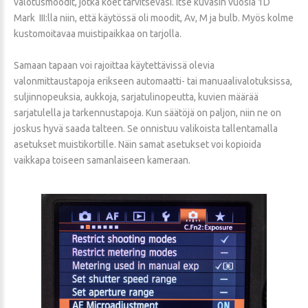
valotusmoodit, jotka koet tarvitsevasi. Itse kuvasin vuosia 1D
Mark III:lla niin, että käytössä oli moodit, Av, M ja bulb. Myös kolme
kustomoitavaa muistipaikkaa on tarjolla.
Samaan tapaan voi rajoittaa käytettävissä olevia
valonmittaustapoja erikseen automaatti- tai manuaalivalotuksissa,
suljinnopeuksia, aukkoja, sarjatulinopeutta, kuvien määrää
sarjatulella ja tarkennustapoja. Kun säätöjä on paljon, niin ne on
joskus hyvä saada talteen. Se onnistuu valikoista tallentamalla
asetukset muistikortille. Näin samat asetukset voi kopioida
vaikkapa toiseen samanlaiseen kameraan.