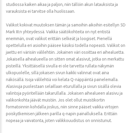
studiossa kaiken aikaa ja paljon, niin tällöin akun latauksista ja
varauksista ei tarvitse olla huolissaan.
Valikot kokivat muutoksen tämän ja samoihin aikoihin esitellyn 5D
Mark III:n yhteydessä. Vaikka säätökohteita on nyt entistä
enemmän, ovat valikot erittäin selkeät ja loogiset. Pienellä
opettelulla eri asioihin pääsee käsiksi todella nopeasti. Valikot on
jaettu eri värisiin välilehtiin. Jokainen väri osoittaa eri aihealuetta.
Jokaisella aihealueella on sitten omat alasivut, jotka on merkattu
pisteillä. Yksittäisellä sivulla ei ole tarvetta rullata näkymän
ulkopuolelle, sillä jokaisen sivun kaikki valinnat ovat aina
näkösällä. Isoja välilehtiä voi kelata Q-näppäintä painelemalla.
Alasivuja puolestaan selaillaan eturullalla ja sivun sisällä olevia
valintoja pyöritellään takarullalla. Jokaisen aihealueen alasivu ja
valikonkohta jäävät muistiin. Jos olet ollut muistikortin
formatoinnin kohdalla joskus, niin sinne pääset vaikka virtojen
poiskytkemisen jälkeen parilla q-napin painalluksella. Erittäin
nopeaa ja vaivatonta, joten valikkouudistus on onnistunut.