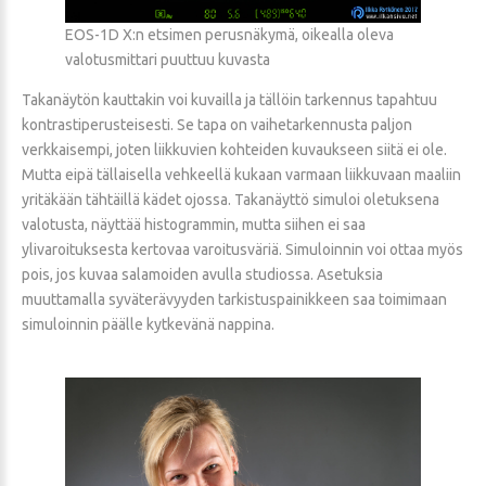
EOS-1D X:n etsimen perusnäkymä, oikealla oleva
valotusmittari puuttuu kuvasta
Takanäytön kauttakin voi kuvailla ja tällöin tarkennus tapahtuu
kontrastiperusteisesti. Se tapa on vaihetarkennusta paljon
verkkaisempi, joten liikkuvien kohteiden kuvaukseen siitä ei ole.
Mutta eipä tällaisella vehkeellä kukaan varmaan liikkuvaan maaliin
yritäkään tähtäillä kädet ojossa. Takanäyttö simuloi oletuksena
valotusta, näyttää histogrammin, mutta siihen ei saa
ylivaroituksesta kertovaa varoitusväriä. Simuloinnin voi ottaa myös
pois, jos kuvaa salamoiden avulla studiossa. Asetuksia
muuttamalla syväterävyyden tarkistuspainikkeen saa toimimaan
simuloinnin päälle kytkevänä nappina.