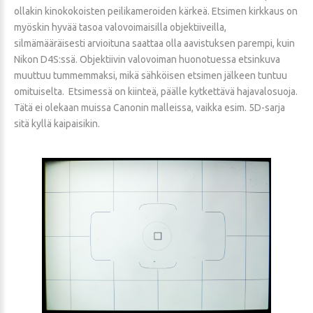
ollakin kinokokoisten peilikameroiden kärkeä. Etsimen kirkkaus on
myöskin hyvää tasoa valovoimaisilla objektiiveilla,
silmämääräisesti arvioituna saattaa olla aavistuksen parempi, kuin
Nikon D4S:ssä. Objektiivin valovoiman huonotuessa etsinkuva
muuttuu tummemmaksi, mikä sähköisen etsimen jälkeen tuntuu
omituiselta. Etsimessä on kiinteä, päälle kytkettävä hajavalosuoja.
Tätä ei olekaan muissa Canonin malleissa, vaikka esim. 5D-sarja
sitä kyllä kaipaisikin.