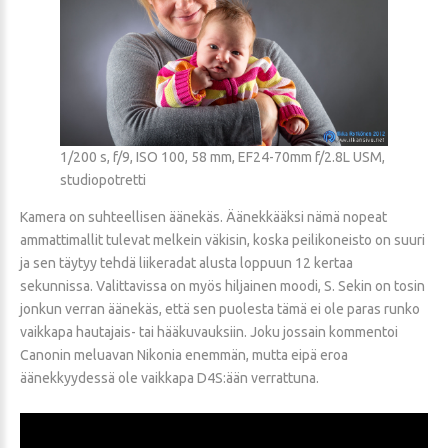
1/200 s, f/9, ISO 100, 58 mm, EF24-70mm f/2.8L USM,
studiopotretti
Kamera on suhteellisen äänekäs. Äänekkääksi nämä nopeat
ammattimallit tulevat melkein väkisin, koska peilikoneisto on suuri
ja sen täytyy tehdä liikeradat alusta loppuun 12 kertaa
sekunnissa. Valittavissa on myös hiljainen moodi, S. Sekin on tosin
jonkun verran äänekäs, että sen puolesta tämä ei ole paras runko
vaikkapa hautajais- tai hääkuvauksiin. Joku jossain kommentoi
Canonin meluavan Nikonia enemmän, mutta eipä eroa
äänekkyydessä ole vaikkapa D4S:ään verrattuna.