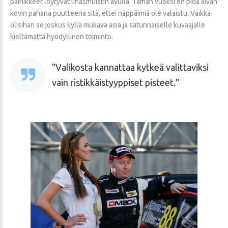
painikkeet löytyvät lihasmuistin avulla. Tämän vuoksi en pidä aivan
kovin pahana puutteena sitä, ettei näppäimiä ole valaistu. Vaikka
olisihan se joskus kyllä mukava asia ja satunnaiselle kuvaajalle
kieltämättä hyödyllinen toiminto.
Valikosta kannattaa kytkeä valittaviksi
vain ristikkäistyyppiset pisteet.