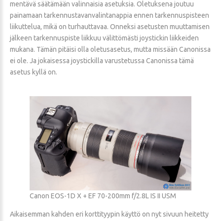
mentävä säätämään valinnaisia asetuksia. Oletuksena joutuu
painamaan tarkennustavanvalintanappia ennen tarkennuspisteen
liikuttelua, mikä on turhauttavaa. Onneksi asetusten muuttamisen
jälkeen tarkennuspiste liikkuu välittömästi joystickin liikkeiden
mukana. Tämän pitäisi olla oletusasetus, mutta missään Canonissa
ei ole. Ja jokaisessa joystickilla varustetussa Canonissa tämä
asetus kyllä on.
Canon EOS-1D X + EF 70-200mm f/2.8L IS II USM
Aikaisemman kahden eri korttityypin käyttö on nyt sivuun heitetty