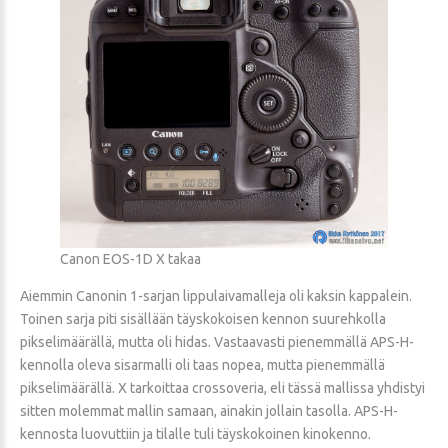
Canon EOS-1D X takaa
Aiemmin Canonin 1-sarjan lippulaivamalleja oli kaksin kappalein.
Toinen sarja piti sisällään täyskokoisen kennon suurehkolla
pikselimäärällä, mutta oli hidas. Vastaavasti pienemmällä APS-H-
kennolla oleva sisarmalli oli taas nopea, mutta pienemmällä
pikselimäärällä. X tarkoittaa crossoveria, eli tässä mallissa yhdistyi
sitten molemmat mallin samaan, ainakin jollain tasolla. APS-H-
kennosta luovuttiin ja tilalle tuli täyskokoinen kinokenno.