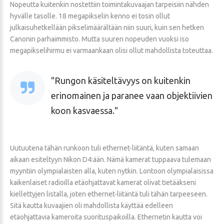
Nopeutta kuitenkin nostettiin toimintakuvaajan tarpeisiin nähden
hyvälle tasolle. 18 megapikselin kenno ei tosin ollut
julkaisuhetkellään pikselimäärältään niin suuri, kuin sen hetken
Canonin parhaimmisto. Mutta suuren nopeuden vuoksi iso
megapikselihirmu ei varmaankaan olisi ollut mahdollista toteuttaa.
Rungon käsiteltävyys on kuitenkin
erinomainen ja paranee vaan objektiivien
koon kasvaessa.
Uutuutena tähän runkoon tuli ethernet-liitäntä, kuten samaan
aikaan esiteltyyn Nikon D4:ään. Nämä kamerat tuppaava tulemaan
myyntiin olympialaisten alla, kuten nytkin. Lontoon olympialaisissa
kaikenlaiset radioilla etäohjattavat kamerat olivat tietääkseni
kiellettyjen listalla, joten ethernet-liitäntä tuli tähän tarpeeseen.
Sitä kautta kuvaajien oli mahdollista käyttää edelleen
etäohjattavia kameroita suorituspaikoilla. Ethernetin kautta voi