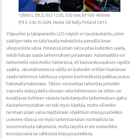
1/800 s, f/6,3, ISO 1250, 330 mm, EF100-400mm
f/4.5-5.6L IS USM, Neste Oil Rally Finland 2013
Yläpuolen ja takapaneelin LCD-näytöt on taustavalaistu, joten
säätöjen teko on tätä kautta mahdollista pimeällä ilman
ulkopuolista valoa. Pimeässä jotain valoa pitää kuitenkin saada,
mikäli haluaa saada tarkennuksen pelaamaan. Automaatilla voi
tarkennella vielä melko hämärässä, eli käsivarakuvauksen rajoille
saakka. Jalustahommissa välillä on kuitenkin erittäin haastavaa
saada tarkennus lukittua ja sopivan kontrastikasta paikkaa joutuu
hakemalla hakemaan. Tällöin voi koettaa tarkentaa johonkin
sopivalla etäisyydellä olevaan valonlähteeseen tai sitten voi
kuvattavan kohteen valaista taskulampulla tarkennuksen ajaksi.
Käsitarkennustahan voi toki myös käyttää, mutta silloinkin
tarvitaan jotain valoa näyttämään objektiivin etäisyysasteikko.
Liveview-tilassa voi myös tarkentaa käsin normaalista tai
suurennetusta näkymästä, mutta tarjolla ei ole esimerkiksi
korostusväriä tai sähköistä etäisyysasteikkoa.