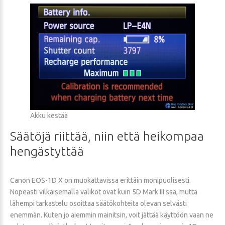
Akku kestää
Säätöjä
riittää,
niin
että
heikompaa
hengästyttää
Canon EOS-1D X on muokattavissa erittäin monipuolisesti.
Nopeasti vilkaisemalla valikot ovat kuin 5D Mark III:ssa, mutta
lähempi tarkastelu osoittaa säätökohteita olevan selvästi
enemmän. Kuten jo aiemmin mainitsin, voit jättää käyttöön vaan ne