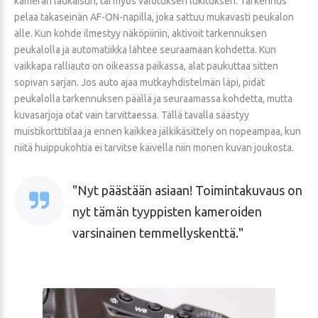
kameran laukaisun, tai myös valotuksen lukituksen. Tarkennus
pelaa takaseinän AF-ON-napilla, joka sattuu mukavasti peukalon
alle. Kun kohde ilmestyy näköpiiriin, aktivoit tarkennuksen
peukalolla ja automatiikka lähtee seuraamaan kohdetta. Kun
vaikkapa ralliauto on oikeassa paikassa, alat paukuttaa sitten
sopivan sarjan. Jos auto ajaa mutkayhdistelmän läpi, pidät
peukalolla tarkennuksen päällä ja seuraamassa kohdetta, mutta
kuvasarjoja otat vain tarvittaessa. Tällä tavalla säästyy
muistikorttitilaa ja ennen kaikkea jälkikäsittely on nopeampaa, kun
niitä huippukohtia ei tarvitse kaivella niin monen kuvan joukosta.
Nyt päästään asiaan! Toimintakuvaus on
nyt tämän tyyppisten kameroiden
varsinainen temmellyskenttä.