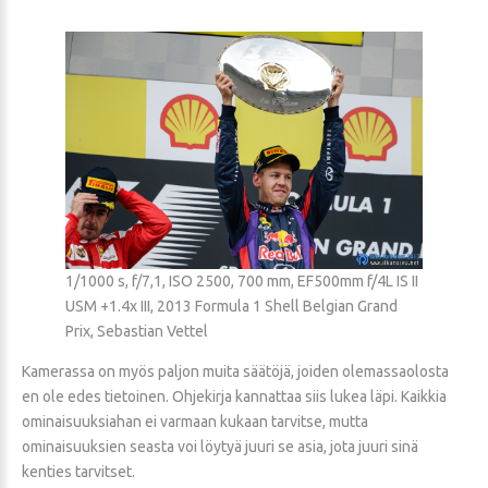
1/1000 s, f/7,1, ISO 2500, 700 mm, EF500mm f/4L IS II
USM +1.4x III, 2013 Formula 1 Shell Belgian Grand
Prix, Sebastian Vettel
Kamerassa on myös paljon muita säätöjä, joiden olemassaolosta
en ole edes tietoinen. Ohjekirja kannattaa siis lukea läpi. Kaikkia
ominaisuuksiahan ei varmaan kukaan tarvitse, mutta
ominaisuuksien seasta voi löytyä juuri se asia, jota juuri sinä
kenties tarvitset.