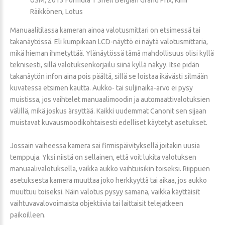
Räikkönen, Lotus
Manuaalitilassa kameran ainoa valotusmittari on etsimessä tai
takanäytössä. Eli kumpikaan LCD-näyttö ei näytä valotusmittaria,
mikä hieman ihmetyttää. Ylänäytössä tämä mahdollisuus olisi kyllä
teknisesti, sillä valotuksenkorjailu siinä kyllä näkyy. Itse pidän
takanäytön infon aina pois päältä, sillä se loistaa ikävästi silmään
kuvatessa etsimen kautta. Aukko- tai suljinaika-arvo ei pysy
muistissa, jos vaihtelet manuaalimoodin ja automaattivalotuksien
välillä, mikä joskus ärsyttää. Kaikki uudemmat Canonit sen sijaan
muistavat kuvausmoodikohtaisesti edelliset käytetyt asetukset.
Jossain vaiheessa kamera sai firmispäivityksellä joitakin uusia
temppuja. Yksi niistä on sellainen, että voit lukita valotuksen
manuaalivalotuksella, vaikka aukko vaihtuisikin toiseksi. Riippuen
asetuksesta kamera muuttaa joko herkkyyttä tai aikaa, jos aukko
muuttuu toiseksi. Näin valotus pysyy samana, vaikka käyttäisit
vaihtuvavalovoimaista objektiivia tai laittaisit telejatkeen
paikoilleen.