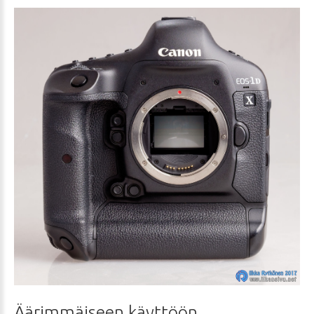
Äärimmäiseen
käyttöön