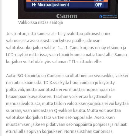
Valikoissa riittää säätöjä
Jos tuntuu, että kamera ali- tai ylivalottaa jatkuvasti, niin
valinnaisista asetuksista voi kytkeä päälle jatkuvan
valotuksenkorjailun välille -1...+1. Tämä korjaus ei näy etsimen ja
LCD-näytön mittarissa, vaan toimii huomaamatta taustalla. Saman
korjailun voi tehdä myös salaman TTL-mittaukselle.
Auto-ISO-toiminto on Canoneissa ollut hieman sivuseikka, vaikkei
niin pitäisikään olla. 1D X:ssä kyllä huomioidaan jo käytetty
polttoväli, mutta painotusta ei voi muuttaa nopeampaan tai
hitaampaan kuvaukseen. Tätähän voi kiertää käyttämällä
manuaalivalotusta, mutta tällöin valotuksenkorjailua ei voi käyttää
suoraan, vaan ainoastaan Q-valikon kautta. Mutta voit asettaa
valotuksenkorjailun tätä varten set-nappulalle. Asetuksen
muuttamisen jälkeen pidät vaan set-näppäintä pohjassa ja rullaat
eturullalla sopivan korjauksen. Normaalistihan Canonissa