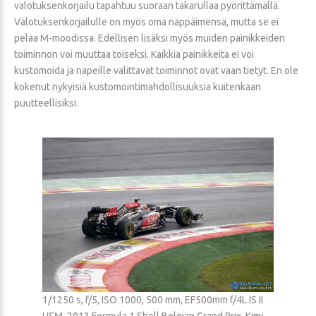
valotuksenkorjailu tapahtuu suoraan takarullaa pyörittämällä.
Valotuksenkorjailulle on myös oma näppäimensä, mutta se ei
pelaa M-moodissa. Edellisen lisäksi myös muiden painikkeiden
toiminnon voi muuttaa toiseksi. Kaikkia painikkeita ei voi
kustomoida ja napeille valittavat toiminnot ovat vaan tietyt. En ole
kokenut nykyisiä kustomointimahdollisuuksia kuitenkaan
puutteellisiksi.
1/1250 s, f/5, ISO 1000, 500 mm, EF500mm f/4L IS II
USM, 2013 Formula 1 Shell Belgian Grand Prix, Kimi