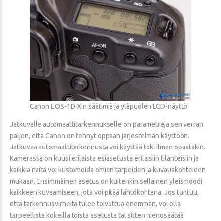
Canon EOS-1D X:n säätimiä ja yläpuolen LCD-näyttö
Jatkuvalle automaattitarkennukselle on parametreja sen verran
paljon, että Canon on tehnyt oppaan järjestelmän käyttöön.
Jatkuvaa automaattitarkennusta voi käyttää toki ilman opastakin.
Kamerassa on kuusi erilaista esiasetusta erilaisiin tilanteisiin ja
kaikkia näitä voi kustomoida omien tarpeiden ja kuvauskohteiden
mukaan. Ensimmäinen asetus on kuitenkin sellainen yleismoodi
kaikkeen kuvaamiseen, jota voi pitää lähtökohtana. Jos tuntuu,
että tarkennusvirheitä tulee toivottua enemmän, voi olla
tarpeellista kokeilla toista asetusta tai sitten hienosäätää