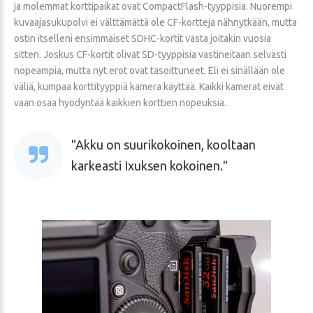
ja molemmat korttipaikat ovat CompactFlash-tyyppisia. Nuorempi
kuvaajasukupolvi ei välttämättä ole CF-kortteja nähnytkään, mutta
ostin itselleni ensimmäiset SDHC-kortit vasta joitakin vuosia
sitten. Joskus CF-kortit olivat SD-tyyppisia vastineitaan selvästi
nopeampia, mutta nyt erot ovat tasoittuneet. Eli ei sinällään ole
väliä, kumpaa korttityyppiä kamera käyttää. Kaikki kamerat eivät
vaan osaa hyödyntää kaikkien korttien nopeuksia.
Akku on suurikokoinen, kooltaan
karkeasti Ixuksen kokoinen.