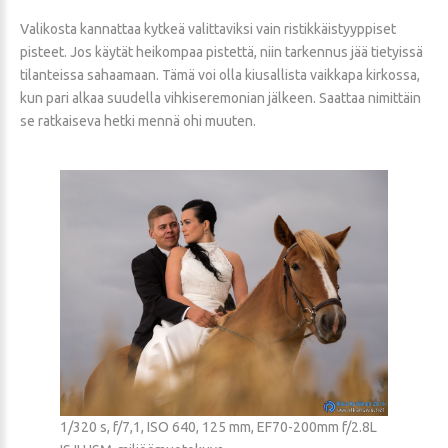
Valikosta kannattaa kytkeä valittaviksi vain ristikkäistyyppiset
pisteet. Jos käytät heikompaa pistettä, niin tarkennus jää tietyissä
tilanteissa sahaamaan. Tämä voi olla kiusallista vaikkapa kirkossa,
kun pari alkaa suudella vihkiseremonian jälkeen. Saattaa nimittäin
se ratkaiseva hetki mennä ohi muuten.
1/320 s, f/7,1, ISO 640, 125 mm, EF70-200mm f/2.8L