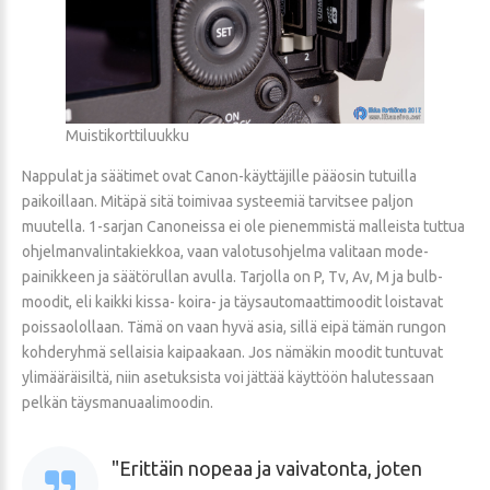
Muistikorttiluukku
Nappulat ja säätimet ovat Canon-käyttäjille pääosin tutuilla
paikoillaan. Mitäpä sitä toimivaa systeemiä tarvitsee paljon
muutella. 1-sarjan Canoneissa ei ole pienemmistä malleista tuttua
ohjelmanvalintakiekkoa, vaan valotusohjelma valitaan mode-
painikkeen ja säätörullan avulla. Tarjolla on P, Tv, Av, M ja bulb-
moodit, eli kaikki kissa- koira- ja täysautomaattimoodit loistavat
poissaolollaan. Tämä on vaan hyvä asia, sillä eipä tämän rungon
kohderyhmä sellaisia kaipaakaan. Jos nämäkin moodit tuntuvat
ylimääräisiltä, niin asetuksista voi jättää käyttöön halutessaan
pelkän täysmanuaalimoodin.
Erittäin nopeaa ja vaivatonta, joten