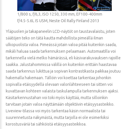
1/800 s, f/6,3, ISO 1250, 330 mm, EF100-400mm
f/4.5-5.6L IS USM, Neste Oil Rally Finland 2013
Yläpuolen ja takapaneelin LCD-näytöt on taustavalaistu, joten
säätöjen teko on tätä kautta mahdollista pimeällä ilman
ulkopuolista valoa. Pimeässä jotain valoa pitää kuitenkin saada,
mikäli haluaa saada tarkennuksen pelaamaan. Automaatilla voi
tarkennella vielä melko hämärässä, eli käsivarakuvauksen rajoille
saakka. Jalustahommissa välillä on kuitenkin erittäin haastavaa
saada tarkennus lukittua ja sopivan kontrastikasta paikkaa joutuu
hakemalla hakemaan. Tällöin voi koettaa tarkentaa johonkin
sopivalla etäisyydellä olevaan valonlähteeseen tai sitten voi
kuvattavan kohteen valaista taskulampulla tarkennuksen ajaksi.
Käsitarkennustahan voi toki myös käyttää, mutta silloinkin
tarvitaan jotain valoa näyttämään objektiivin etäisyysasteikko.
Liveview-tilassa voi myös tarkentaa käsin normaalista tai
suurennetusta näkymästä, mutta tarjolla ei ole esimerkiksi
korostusväriä tai sähköistä etäisyysasteikkoa.