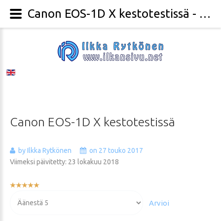
Canon EOS-1D X kestotestissä - Valokuvaaja Ilkka Rytkönen
Canon
EOS-1D
X
kestotestissä
by Ilkka Rytkönen
on 27 touko 2017
Viimeksi päivitetty: 23 lokakuu 2018
Käyttäjän
arvio:
Voit
5
/
5
arvioida