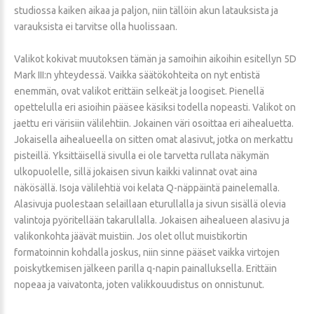
studiossa kaiken aikaa ja paljon, niin tällöin akun latauksista ja
varauksista ei tarvitse olla huolissaan.
Valikot kokivat muutoksen tämän ja samoihin aikoihin esitellyn 5D
Mark III:n yhteydessä. Vaikka säätökohteita on nyt entistä
enemmän, ovat valikot erittäin selkeät ja loogiset. Pienellä
opettelulla eri asioihin pääsee käsiksi todella nopeasti. Valikot on
jaettu eri värisiin välilehtiin. Jokainen väri osoittaa eri aihealuetta.
Jokaisella aihealueella on sitten omat alasivut, jotka on merkattu
pisteillä. Yksittäisellä sivulla ei ole tarvetta rullata näkymän
ulkopuolelle, sillä jokaisen sivun kaikki valinnat ovat aina
näkösällä. Isoja välilehtiä voi kelata Q-näppäintä painelemalla.
Alasivuja puolestaan selaillaan eturullalla ja sivun sisällä olevia
valintoja pyöritellään takarullalla. Jokaisen aihealueen alasivu ja
valikonkohta jäävät muistiin. Jos olet ollut muistikortin
formatoinnin kohdalla joskus, niin sinne pääset vaikka virtojen
poiskytkemisen jälkeen parilla q-napin painalluksella. Erittäin
nopeaa ja vaivatonta, joten valikkouudistus on onnistunut.