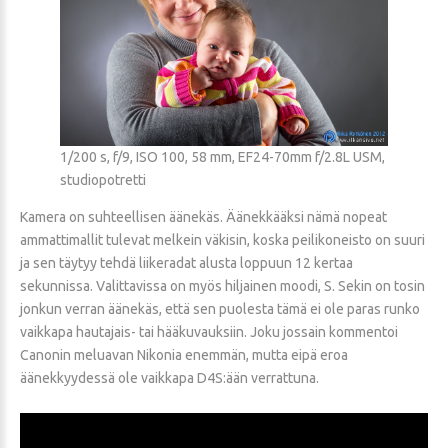
1/200 s, f/9, ISO 100, 58 mm, EF24-70mm f/2.8L USM,
studiopotretti
Kamera on suhteellisen äänekäs. Äänekkääksi nämä nopeat
ammattimallit tulevat melkein väkisin, koska peilikoneisto on suuri
ja sen täytyy tehdä liikeradat alusta loppuun 12 kertaa
sekunnissa. Valittavissa on myös hiljainen moodi, S. Sekin on tosin
jonkun verran äänekäs, että sen puolesta tämä ei ole paras runko
vaikkapa hautajais- tai hääkuvauksiin. Joku jossain kommentoi
Canonin meluavan Nikonia enemmän, mutta eipä eroa
äänekkyydessä ole vaikkapa D4S:ään verrattuna.