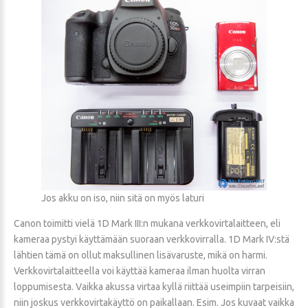
Jos akku on iso, niin sitä on myös laturi
Canon toimitti vielä 1D Mark III:n mukana verkkovirtalaitteen, eli
kameraa pystyi käyttämään suoraan verkkovirralla. 1D Mark IV:stä
lähtien tämä on ollut maksullinen lisävaruste, mikä on harmi.
Verkkovirtalaitteella voi käyttää kameraa ilman huolta virran
loppumisesta. Vaikka akussa virtaa kyllä riittää useimpiin tarpeisiin,
niin joskus verkkovirtakäyttö on paikallaan. Esim. Jos kuvaat vaikka