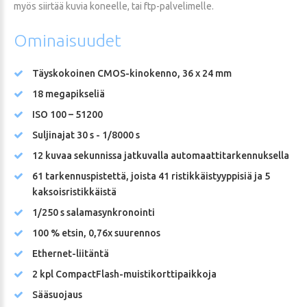
myös siirtää kuvia koneelle, tai ftp-palvelimelle.
Ominaisuudet
Täyskokoinen CMOS-kinokenno, 36 x 24 mm
18 megapikseliä
ISO 100 – 51200
Suljinajat 30 s - 1/8000 s
12 kuvaa sekunnissa jatkuvalla automaattitarkennuksella
61 tarkennuspistettä, joista 41 ristikkäistyyppisiä ja 5
kaksoisristikkäistä
1/250 s salamasynkronointi
100 % etsin, 0,76x suurennos
Ethernet-liitäntä
2 kpl CompactFlash-muistikorttipaikkoja
Sääsuojaus