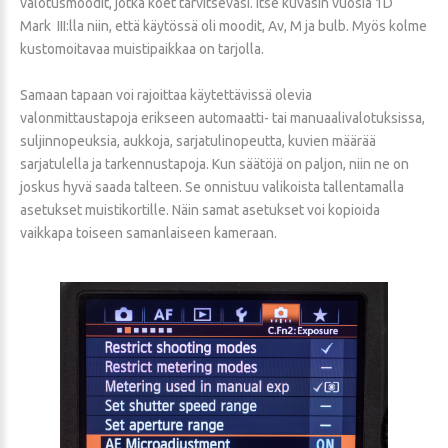
valotusmoodit, jotka koet tarvitsevasi. Itse kuvasin vuosia 1D
Mark III:lla niin, että käytössä oli moodit, Av, M ja bulb. Myös kolme
kustomoitavaa muistipaikkaa on tarjolla.
Samaan tapaan voi rajoittaa käytettävissä olevia
valonmittaustapoja erikseen automaatti- tai manuaalivalotuksissa,
suljinnopeuksia, aukkoja, sarjatulinopeutta, kuvien määrää
sarjatulella ja tarkennustapoja. Kun säätöjä on paljon, niin ne on
joskus hyvä saada talteen. Se onnistuu valikoista tallentamalla
asetukset muistikortille. Näin samat asetukset voi kopioida
vaikkapa toiseen samanlaiseen kameraan.