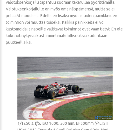
valotuksenkorjailu tapahtuu suoraan takarullaa pyörittämällä.
Valotuksenkorjailulle on myös oma näppäimensä, mutta se ei
pelaa M-moodissa. Edellisen lisäksi myös muiden painikkeiden
toiminnon voi muuttaa toiseksi. Kaikkia painikkeita ei voi
kustomoida ja napeille valittavat toiminnot ovat vaan tietyt. En ole
kokenut nykyisiä kustomointimahdollisuuksia kuitenkaan
puutteellisiksi.
1/1250 s, f/5, ISO 1000, 500 mm, EF500mm f/4L IS II
USM, 2013 Formula 1 Shell Belgian Grand Prix, Kimi