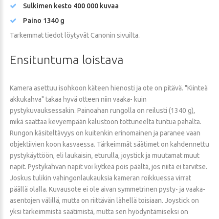
Sulkimen kesto 400 000 kuvaa
Paino 1340 g
Tarkemmat tiedot löytyvät Canonin sivuilta.
Ensituntuma
loistava
Kamera asettuu isohkoon käteen hienosti ja ote on pitävä. "Kiinteä
akkukahva" takaa hyvä otteen niin vaaka- kuin
pystykuvauksessakin. Painoahan rungolla on reilusti (1340 g),
mikä saattaa kevyempään kalustoon tottuneelta tuntua pahalta.
Rungon käsiteltävyys on kuitenkin erinomainen ja paranee vaan
objektiivien koon kasvaessa. Tärkeimmät säätimet on kahdennettu
pystykäyttöön, eli laukaisin, eturulla, joystick ja muutamat muut
napit. Pystykahvan napit voi kytkeä pois päältä, jos niitä ei tarvitse.
Joskus tulikin vahingonlaukauksia kameran roikkuessa virrat
päällä olalla. Kuvausote ei ole aivan symmetrinen pysty- ja vaaka-
asentojen välillä, mutta on riittävän lähellä toisiaan. Joystick on
yksi tärkeimmistä säätimistä, mutta sen hyödyntämiseksi on