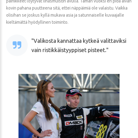
painikkeet löytyvät lihasmuistin avulla. Tämän vuoksi en pidä aivan
kovin pahana puutteena sitä, ettei näppäimiä ole valaistu. Vaikka
olisihan se joskus kyllä mukava asia ja satunnaiselle kuvaajalle
kieltämättä hyödyllinen toiminto.
Valikosta kannattaa kytkeä valittaviksi
vain ristikkäistyyppiset pisteet.