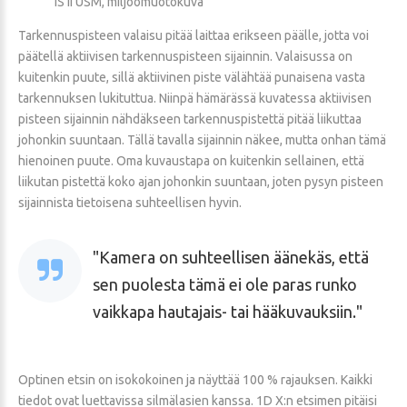
IS II USM, miljöömuotokuva
Tarkennuspisteen valaisu pitää laittaa erikseen päälle, jotta voi
päätellä aktiivisen tarkennuspisteen sijainnin. Valaisussa on
kuitenkin puute, sillä aktiivinen piste välähtää punaisena vasta
tarkennuksen lukituttua. Niinpä hämärässä kuvatessa aktiivisen
pisteen sijainnin nähdäkseen tarkennuspistettä pitää liikuttaa
johonkin suuntaan. Tällä tavalla sijainnin näkee, mutta onhan tämä
hienoinen puute. Oma kuvaustapa on kuitenkin sellainen, että
liikutan pistettä koko ajan johonkin suuntaan, joten pysyn pisteen
sijainnista tietoisena suhteellisen hyvin.
Kamera on suhteellisen äänekäs, että
sen puolesta tämä ei ole paras runko
vaikkapa hautajais- tai hääkuvauksiin.
Optinen etsin on isokokoinen ja näyttää 100 % rajauksen. Kaikki
tiedot ovat luettavissa silmälasien kanssa. 1D X:n etsimen pitäisi