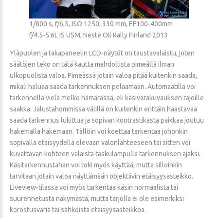
1/800 s, f/6,3, ISO 1250, 330 mm, EF100-400mm
f/4.5-5.6L IS USM, Neste Oil Rally Finland 2013
Yläpuolen ja takapaneelin LCD-näytöt on taustavalaistu, joten
säätöjen teko on tätä kautta mahdollista pimeällä ilman
ulkopuolista valoa. Pimeässä jotain valoa pitää kuitenkin saada,
mikäli haluaa saada tarkennuksen pelaamaan. Automaatilla voi
tarkennella vielä melko hämärässä, eli käsivarakuvauksen rajoille
saakka. Jalustahommissa välillä on kuitenkin erittäin haastavaa
saada tarkennus lukittua ja sopivan kontrastikasta paikkaa joutuu
hakemalla hakemaan. Tällöin voi koettaa tarkentaa johonkin
sopivalla etäisyydellä olevaan valonlähteeseen tai sitten voi
kuvattavan kohteen valaista taskulampulla tarkennuksen ajaksi.
Käsitarkennustahan voi toki myös käyttää, mutta silloinkin
tarvitaan jotain valoa näyttämään objektiivin etäisyysasteikko.
Liveview-tilassa voi myös tarkentaa käsin normaalista tai
suurennetusta näkymästä, mutta tarjolla ei ole esimerkiksi
korostusväriä tai sähköistä etäisyysasteikkoa.