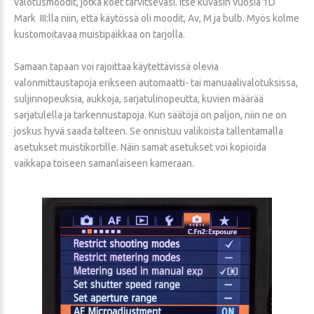
valotusmoodit, jotka koet tarvitsevasi. Itse kuvasin vuosia 1D
Mark III:lla niin, että käytössä oli moodit, Av, M ja bulb. Myös kolme
kustomoitavaa muistipaikkaa on tarjolla.
Samaan tapaan voi rajoittaa käytettävissä olevia
valonmittaustapoja erikseen automaatti- tai manuaalivalotuksissa,
suljinnopeuksia, aukkoja, sarjatulinopeutta, kuvien määrää
sarjatulella ja tarkennustapoja. Kun säätöjä on paljon, niin ne on
joskus hyvä saada talteen. Se onnistuu valikoista tallentamalla
asetukset muistikortille. Näin samat asetukset voi kopioida
vaikkapa toiseen samanlaiseen kameraan.