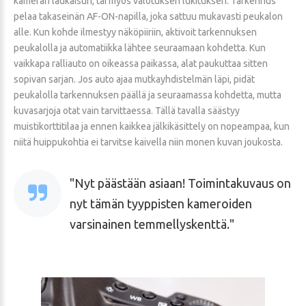
kameran laukaisun, tai myös valotuksen lukituksen. Tarkennus
pelaa takaseinän AF-ON-napilla, joka sattuu mukavasti peukalon
alle. Kun kohde ilmestyy näköpiiriin, aktivoit tarkennuksen
peukalolla ja automatiikka lähtee seuraamaan kohdetta. Kun
vaikkapa ralliauto on oikeassa paikassa, alat paukuttaa sitten
sopivan sarjan. Jos auto ajaa mutkayhdistelmän läpi, pidät
peukalolla tarkennuksen päällä ja seuraamassa kohdetta, mutta
kuvasarjoja otat vain tarvittaessa. Tällä tavalla säästyy
muistikorttitilaa ja ennen kaikkea jälkikäsittely on nopeampaa, kun
niitä huippukohtia ei tarvitse kaivella niin monen kuvan joukosta.
Nyt päästään asiaan! Toimintakuvaus on
nyt tämän tyyppisten kameroiden
varsinainen temmellyskenttä.