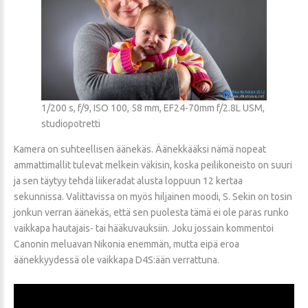
1/200 s, f/9, ISO 100, 58 mm, EF24-70mm f/2.8L USM,
studiopotretti
Kamera on suhteellisen äänekäs. Äänekkääksi nämä nopeat
ammattimallit tulevat melkein väkisin, koska peilikoneisto on suuri
ja sen täytyy tehdä liikeradat alusta loppuun 12 kertaa
sekunnissa. Valittavissa on myös hiljainen moodi, S. Sekin on tosin
jonkun verran äänekäs, että sen puolesta tämä ei ole paras runko
vaikkapa hautajais- tai hääkuvauksiin. Joku jossain kommentoi
Canonin meluavan Nikonia enemmän, mutta eipä eroa
äänekkyydessä ole vaikkapa D4S:ään verrattuna.