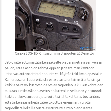
Canon EOS-1D X:n säätimiä ja yläpuolen LCD-näyttö
Jatkuvalle automaattitarkennukselle on parametreja sen verran
paljon, että Canon on tehnyt oppaan järjestelmän käyttöön.
Jatkuvaa automaattitarkennusta voi käyttää toki ilman opastakin.
Kamerassa on kuusi erilaista esiasetusta erilaisiin tilanteisiin ja
kaikkia näitä voi kustomoida omien tarpeiden ja kuvauskohteiden
mukaan. Ensimmäinen asetus on kuitenkin sellainen yleismoodi
kaikkeen kuvaamiseen, jota voi pitää lähtökohtana. Jos tuntuu,
että tarkennusvirheitä tulee toivottua enemmän, voi olla
tarpeellista kokeilla toista asetusta tai sitten hienosäätää