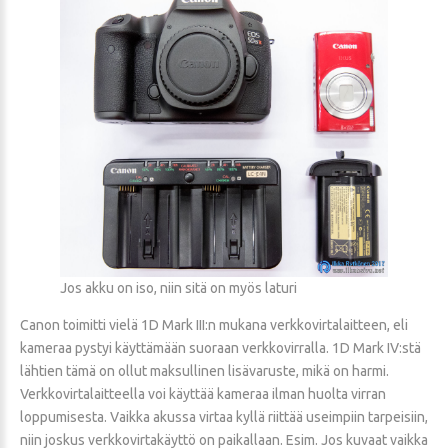
Jos akku on iso, niin sitä on myös laturi
Canon toimitti vielä 1D Mark III:n mukana verkkovirtalaitteen, eli
kameraa pystyi käyttämään suoraan verkkovirralla. 1D Mark IV:stä
lähtien tämä on ollut maksullinen lisävaruste, mikä on harmi.
Verkkovirtalaitteella voi käyttää kameraa ilman huolta virran
loppumisesta. Vaikka akussa virtaa kyllä riittää useimpiin tarpeisiin,
niin joskus verkkovirtakäyttö on paikallaan. Esim. Jos kuvaat vaikka