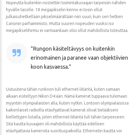
Nopeutta kuitenkin nostettiin toimintakuvaajan tarpeisiin nähden
hyvälle tasolle. 18 megapikselin kenno ei tosin ollut
julkaisuhetkellään pikselimäärältään niin suuri, kuin sen hetken
Canonin parhaimmisto. Mutta suuren nopeuden vuoksi iso
megapikselihirmu ei varmaankaan olisi ollut mahdollista toteuttaa.
Rungon käsiteltävyys on kuitenkin
erinomainen ja paranee vaan objektiivien
koon kasvaessa.
Uutuutena tähän runkoon tuli ethernet-liitäntä, kuten samaan
aikaan esiteltyyn Nikon D4:ään. Nämä kamerat tuppaava tulemaan
myyntiin olympialaisten alla, kuten nytkin. Lontoon olympialaisissa
kaikenlaiset radioilla etäohjattavat kamerat olivat tietääkseni
kiellettyjen listalla, joten ethernet-liitäntä tuli tähän tarpeeseen.
Sitä kautta kuvaajien oli mahdollista käyttää edelleen
etäohjattavia kameroita suorituspaikoilla. Ethernetin kautta voi