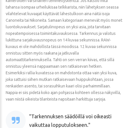
kameroiden varsinainen temmellyskenttä. Jos katsoo mitä
tahansa isompaa urheilukisaa telkkarista, niin lähetyksen seassa
vilahtelevat kuvaajat käyttävät lähestulkoon aina näitä isoja
Canoneita tai Nikoneita. Samaan kategoriaan menevät myös monet
luontokuvaukset. Sarjatulinopeus on yksi asia, jota tarvitaan
nopeatempoisessa toimintakuvauksessa. Tarkennus ja valotus
lukittuna sarjakuvausnopeus on 14 kuvaa sekunnissa. RAW-
kuvaus ei ole mahdollista tässä moodissa. 12 kuvaa sekunnissa
onnistuu sitten myös raakana ja jatkuvalla
automaattitarkennuksella. Tahti on sen verran kiivas, että sillä
onnistuu yleensä nappaamaan sen ratkaisevan hetken.
Esimerkiksi rallia kuvatessa on mahdotonta ottaa vain yksi kuva,
joka sattuisi siihen mutkan ratkaisevaan huippukohtaan, jossa
renkaiden asento, tai sorasuihkun kaari olisi parhaimmillaan.
Nappia ei siis pidetä koko ajan pohjassa kohteen ollessa näkyvillä,
vaan niistä oikeista tilanteista napsitaan harkittuja sarjoja.
Tarkennuksen säädöillä voi oikeasti
vaikuttaa lopputulokseen.