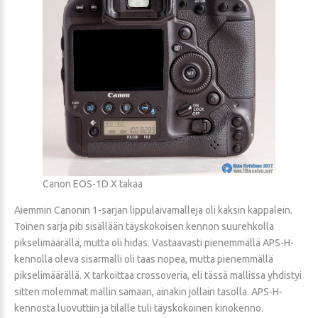
Canon EOS-1D X takaa
Aiemmin Canonin 1-sarjan lippulaivamalleja oli kaksin kappalein.
Toinen sarja piti sisällään täyskokoisen kennon suurehkolla
pikselimäärällä, mutta oli hidas. Vastaavasti pienemmällä APS-H-
kennolla oleva sisarmalli oli taas nopea, mutta pienemmällä
pikselimäärällä. X tarkoittaa crossoveria, eli tässä mallissa yhdistyi
sitten molemmat mallin samaan, ainakin jollain tasolla. APS-H-
kennosta luovuttiin ja tilalle tuli täyskokoinen kinokenno.