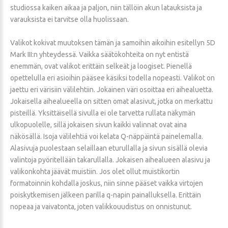
studiossa kaiken aikaa ja paljon, niin tällöin akun latauksista ja
varauksista ei tarvitse olla huolissaan.
Valikot kokivat muutoksen tämän ja samoihin aikoihin esitellyn 5D
Mark III:n yhteydessä. Vaikka säätökohteita on nyt entistä
enemmän, ovat valikot erittäin selkeät ja loogiset. Pienellä
opettelulla eri asioihin pääsee käsiksi todella nopeasti. Valikot on
jaettu eri värisiin välilehtiin. Jokainen väri osoittaa eri aihealuetta.
Jokaisella aihealueella on sitten omat alasivut, jotka on merkattu
pisteillä. Yksittäisellä sivulla ei ole tarvetta rullata näkymän
ulkopuolelle, sillä jokaisen sivun kaikki valinnat ovat aina
näkösällä. Isoja välilehtiä voi kelata Q-näppäintä painelemalla.
Alasivuja puolestaan selaillaan eturullalla ja sivun sisällä olevia
valintoja pyöritellään takarullalla. Jokaisen aihealueen alasivu ja
valikonkohta jäävät muistiin. Jos olet ollut muistikortin
formatoinnin kohdalla joskus, niin sinne pääset vaikka virtojen
poiskytkemisen jälkeen parilla q-napin painalluksella. Erittäin
nopeaa ja vaivatonta, joten valikkouudistus on onnistunut.