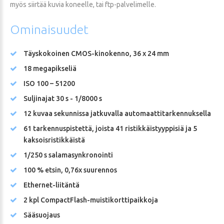
myös siirtää kuvia koneelle, tai ftp-palvelimelle.
Ominaisuudet
Täyskokoinen CMOS-kinokenno, 36 x 24 mm
18 megapikseliä
ISO 100 – 51200
Suljinajat 30 s - 1/8000 s
12 kuvaa sekunnissa jatkuvalla automaattitarkennuksella
61 tarkennuspistettä, joista 41 ristikkäistyyppisiä ja 5
kaksoisristikkäistä
1/250 s salamasynkronointi
100 % etsin, 0,76x suurennos
Ethernet-liitäntä
2 kpl CompactFlash-muistikorttipaikkoja
Sääsuojaus