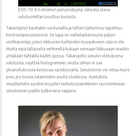
EOS-1D X:n etsimen perusnäkymä, oikealla oleva
valotusmittari puuttuu kuvasta
Takanäytön kauttakin voi kuvailla ja tällöin tarkennus tapahtuu
kontrastiperusteisesti. Se tapa on vaihetarkennusta paljon
verkkaisempi, joten liikkuvien kohteiden kuvaukseen siitä ei ole.
Mutta eipä tällaisella vehkeellä kukaan varmaan liikkuvaan maaliin
yritäkään tähtäillä kädet ojossa. Takanäyttö simuloi oletuksena
valotusta, näyttää histogrammin, mutta siihen ei saa
ylivaroituksesta kertovaa varoitusväriä. Simuloinnin voi ottaa myös
pois, jos kuvaa salamoiden avulla studiossa. Asetuksia
muuttamalla syväterävyyden tarkistuspainikkeen saa toimimaan
simuloinnin päälle kytkevänä nappina.