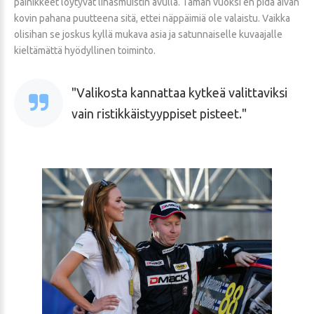
painikkeet löytyvät lihasmuistin avulla. Tämän vuoksi en pidä aivan
kovin pahana puutteena sitä, ettei näppäimiä ole valaistu. Vaikka
olisihan se joskus kyllä mukava asia ja satunnaiselle kuvaajalle
kieltämättä hyödyllinen toiminto.
Valikosta kannattaa kytkeä valittaviksi
vain ristikkäistyyppiset pisteet.