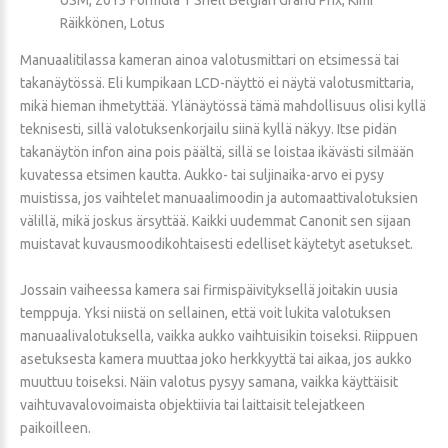
Räikkönen, Lotus
Manuaalitilassa kameran ainoa valotusmittari on etsimessä tai
takanäytössä. Eli kumpikaan LCD-näyttö ei näytä valotusmittaria,
mikä hieman ihmetyttää. Ylänäytössä tämä mahdollisuus olisi kyllä
teknisesti, sillä valotuksenkorjailu siinä kyllä näkyy. Itse pidän
takanäytön infon aina pois päältä, sillä se loistaa ikävästi silmään
kuvatessa etsimen kautta. Aukko- tai suljinaika-arvo ei pysy
muistissa, jos vaihtelet manuaalimoodin ja automaattivalotuksien
välillä, mikä joskus ärsyttää. Kaikki uudemmat Canonit sen sijaan
muistavat kuvausmoodikohtaisesti edelliset käytetyt asetukset.
Jossain vaiheessa kamera sai firmispäivityksellä joitakin uusia
temppuja. Yksi niistä on sellainen, että voit lukita valotuksen
manuaalivalotuksella, vaikka aukko vaihtuisikin toiseksi. Riippuen
asetuksesta kamera muuttaa joko herkkyyttä tai aikaa, jos aukko
muuttuu toiseksi. Näin valotus pysyy samana, vaikka käyttäisit
vaihtuvavalovoimaista objektiivia tai laittaisit telejatkeen
paikoilleen.