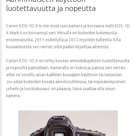
luotettavuutta
ja
nopeutta
Canon EOS-1D X ei ole enää uusi kamera ja korvaava malli EOS-1D
X Mark II on korvannut sen. Minulla on kuitenkin kokemusta
ensimmäisellä, 2011 esitellyllä ja 2012 myyntiin tulleella X:llä
kuvaamisesta sen verran, että päätin kirjoittaa aiheesta.
Canon EOS-1D X on tehty kovaan ammattikäyttöön luotettavuutta
ja nopeutta painottaen. Kameralla on kokoa ja painoa sen verran,
ettei se sovellu aivan kaikkien kuvaajien käyttöön tai tarpeisiin.
Jos pitää kuitenkin kuvata ääriolosuhteissa, tai nopeatempoinen
urheilu ja luontokuvaus on pääasia, tämä saattaa olla sinun
kamera.