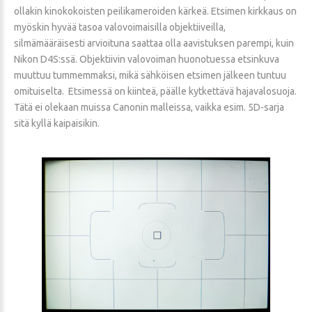
ollakin kinokokoisten peilikameroiden kärkeä. Etsimen kirkkaus on
myöskin hyvää tasoa valovoimaisilla objektiiveilla,
silmämääräisesti arvioituna saattaa olla aavistuksen parempi, kuin
Nikon D4S:ssä. Objektiivin valovoiman huonotuessa etsinkuva
muuttuu tummemmaksi, mikä sähköisen etsimen jälkeen tuntuu
omituiselta. Etsimessä on kiinteä, päälle kytkettävä hajavalosuoja.
Tätä ei olekaan muissa Canonin malleissa, vaikka esim. 5D-sarja
sitä kyllä kaipaisikin.