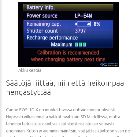
Akku kestää
Säätöjä
riittää,
niin
että
heikompaa
hengästyttää
Canon EOS-1D X on muokattavissa erittäin monipuolisesti.
Nopeasti vilkaisemalla valikot ovat kuin 5D Mark III:ssa, mutta
lähempi tarkastelu osoittaa säätökohteita olevan selvästi
enemmän. Kuten jo aiemmin mainitsin, voit jättää käyttöön vaan ne