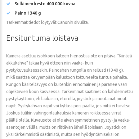
Sulkimen kesto 400 000 kuvaa
Paino 1340 g
Tarkemmat tiedot löytyvät Canonin sivuilta.
Ensituntuma
loistava
Kamera asettuu isohkoon käteen hienosti ja ote on pitävä. "Kiinteä
akkukahva" takaa hyvä otteen niin vaaka- kuin
pystykuvauksessakin. Painoahan rungolla on reilusti (1340 g),
mikä saattaa kevyempään kalustoon tottuneelta tuntua pahalta.
Rungon käsiteltävyys on kuitenkin erinomainen ja paranee vaan
objektiivien koon kasvaessa. Tärkeimmät säätimet on kahdennettu
pystykäyttöön, eli laukaisin, eturulla, joystick ja muutamat muut
napit. Pystykahvan napit voi kytkeä pois päältä, jos niitä ei tarvitse.
Joskus tulikin vahingonlaukauksia kameran roikkuessa virrat
päällä olalla. Kuvausote ei ole aivan symmetrinen pysty- ja vaaka-
asentojen välillä, mutta on riittävän lähellä toisiaan. Joystick on
yksi tärkeimmistä säätimistä, mutta sen hyödyntämiseksi on