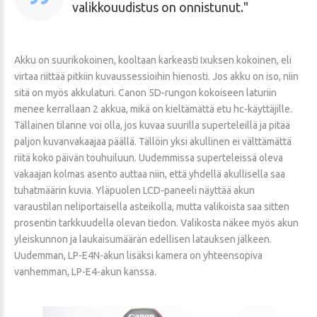
valikkouudistus on onnistunut.
Akku on suurikokoinen, kooltaan karkeasti Ixuksen kokoinen, eli
virtaa riittää pitkiin kuvaussessioihin hienosti. Jos akku on iso, niin
sitä on myös akkulaturi. Canon 5D-rungon kokoiseen laturiin
menee kerrallaan 2 akkua, mikä on kieltämättä etu hc-käyttäjille.
Tällainen tilanne voi olla, jos kuvaa suurilla superteleillä ja pitää
paljon kuvanvakaajaa päällä. Tällöin yksi akullinen ei välttämättä
riitä koko päivän touhuiluun. Uudemmissa superteleissä oleva
vakaajan kolmas asento auttaa niin, että yhdellä akullisella saa
tuhatmäärin kuvia. Yläpuolen LCD-paneeli näyttää akun
varaustilan neliportaisella asteikolla, mutta valikoista saa sitten
prosentin tarkkuudella olevan tiedon. Valikosta näkee myös akun
yleiskunnon ja laukaisumäärän edellisen latauksen jälkeen.
Uudemman, LP-E4N-akun lisäksi kamera on yhteensopiva
vanhemman, LP-E4-akun kanssa.