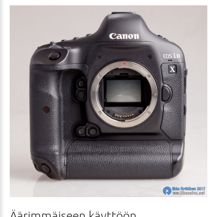
Äärimmäiseen
käyttöön