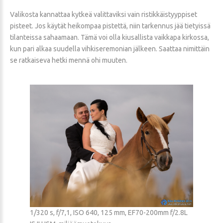
Valikosta kannattaa kytkeä valittaviksi vain ristikkäistyyppiset
pisteet. Jos käytät heikompaa pistettä, niin tarkennus jää tietyissä
tilanteissa sahaamaan. Tämä voi olla kiusallista vaikkapa kirkossa,
kun pari alkaa suudella vihkiseremonian jälkeen. Saattaa nimittäin
se ratkaiseva hetki mennä ohi muuten.
1/320 s, f/7,1, ISO 640, 125 mm, EF70-200mm f/2.8L