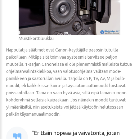
Muistikorttiluukku
Nappulat ja säätimet ovat Canon-käyttäjille pääosin tutuilla
paikoillaan. Mitäpä sitä toimivaa systeemiä tarvitsee paljon
muutella. 1-sarjan Canoneissa ei ole pienemmistä malleista tuttua
ohjelmanvalintakiekkoa, vaan valotusohjelma valitaan mode-
painikkeen ja säätörullan avulla. Tarjolla on P, Tv, Av, M ja bulb-
moodit, eli kaikki kissa- koira- ja täysautomaattimoodit loistavat
poissaolollaan. Tämä on vaan hyvä asia, sillä eipä tämän rungon
kohderyhmä sellaisia kaipaakaan. Jos nämäkin moodit tuntuvat
ylimääräisiltä, niin asetuksista voi jättää käyttöön halutessaan
pelkän täysmanuaalimoodin.
Erittäin nopeaa ja vaivatonta, joten