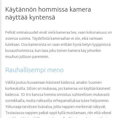
Käytännön
hommissa
kamera
näyttää
kyntensä
Pelkät ominaisuudet eivät vielä kameraa tee, vaan kokonaisuus on
osiensa summa. Täydellistä kameraahan ei ole, eikä varmaan
tulekaan. Osa kameroista on vaan erittäin hyviä tietyn tyyppisissä
kuvaushommissa, kun taas joku toinen kamera käy johonkin
muuhun juttuun paremmin.
Rauhallisempi
meno
Välillä joutuu kuvaamaan käsineet kädessä, ainakin Suomen
korkeuksilla. Silloin on mukavaa, jos kameraa voi käyttää käsineet
kädessä. 1D X:n kanssa homma onnistuu suhteellisen mukavasti
sormikkailla, mutta rukkasilla virhepainalluksia tulee helpommin.
Yökuvaaja tarvitsee lisävaloa, jotta nappien merkinnät näkyvät.
Tosiasiassa nappien paikat oppii kyllä muistamaan, niin että oikeat