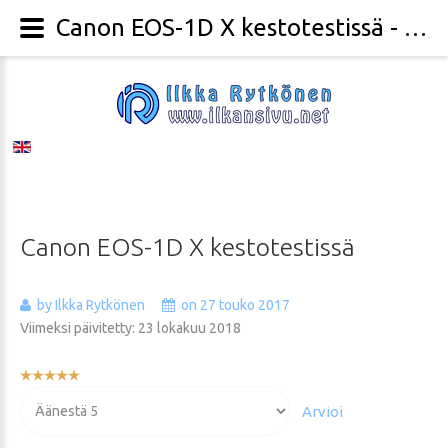
Canon EOS-1D X kestotestissä - Valokuvaaja Ilkka Rytkönen
Canon
EOS-1D
X
kestotestissä
by Ilkka Rytkönen
on 27 touko 2017
Viimeksi päivitetty: 23 lokakuu 2018
Käyttäjän
arvio:
Voit
5
/
5
arvioida