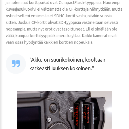
ja molemmat korttipaikat ovat CompactFlash-tyyppisia. Nuorempi
kuvaajasukupolvi ei välttämättä ole CF-kortteja nähnytkään, mutta
ostin itselleni ensimmäiset SDHC-kortit vasta joitakin vuosia
sitten. Joskus CF-kortit olivat SD-tyyppisia vastineitaan selvästi
nopeampia, mutta nyt erot ovat tasoittuneet. Eli ei sinällään ole
väliä, kumpaa korttityyppiä kamera käyttää. Kaikki kamerat eivät
vaan osaa hyödyntää kaikkien korttien nopeuksia.
Akku on suurikokoinen, kooltaan
karkeasti Ixuksen kokoinen.