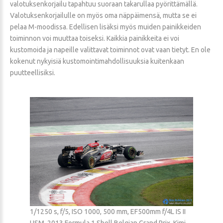
valotuksenkorjailu tapahtuu suoraan takarullaa pyörittämällä.
Valotuksenkorjailulle on myös oma näppäimensä, mutta se ei
pelaa M-moodissa. Edellisen lisäksi myös muiden painikkeiden
toiminnon voi muuttaa toiseksi. Kaikkia painikkeita ei voi
kustomoida ja napeille valittavat toiminnot ovat vaan tietyt. En ole
kokenut nykyisiä kustomointimahdollisuuksia kuitenkaan
puutteellisiksi.
1/1250 s, f/5, ISO 1000, 500 mm, EF500mm f/4L IS II
USM, 2013 Formula 1 Shell Belgian Grand Prix, Kimi