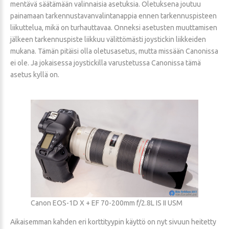
mentävä säätämään valinnaisia asetuksia. Oletuksena joutuu
painamaan tarkennustavanvalintanappia ennen tarkennuspisteen
liikuttelua, mikä on turhauttavaa. Onneksi asetusten muuttamisen
jälkeen tarkennuspiste liikkuu välittömästi joystickin liikkeiden
mukana. Tämän pitäisi olla oletusasetus, mutta missään Canonissa
ei ole. Ja jokaisessa joystickilla varustetussa Canonissa tämä
asetus kyllä on.
Canon EOS-1D X + EF 70-200mm f/2.8L IS II USM
Aikaisemman kahden eri korttityypin käyttö on nyt sivuun heitetty