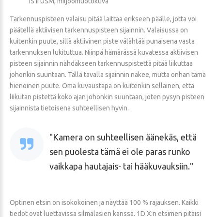
IS II USM, miljöömuotokuva
Tarkennuspisteen valaisu pitää laittaa erikseen päälle, jotta voi
päätellä aktiivisen tarkennuspisteen sijainnin. Valaisussa on
kuitenkin puute, sillä aktiivinen piste välähtää punaisena vasta
tarkennuksen lukituttua. Niinpä hämärässä kuvatessa aktiivisen
pisteen sijainnin nähdäkseen tarkennuspistettä pitää liikuttaa
johonkin suuntaan. Tällä tavalla sijainnin näkee, mutta onhan tämä
hienoinen puute. Oma kuvaustapa on kuitenkin sellainen, että
liikutan pistettä koko ajan johonkin suuntaan, joten pysyn pisteen
sijainnista tietoisena suhteellisen hyvin.
Kamera on suhteellisen äänekäs, että
sen puolesta tämä ei ole paras runko
vaikkapa hautajais- tai hääkuvauksiin.
Optinen etsin on isokokoinen ja näyttää 100 % rajauksen. Kaikki
tiedot ovat luettavissa silmälasien kanssa. 1D X:n etsimen pitäisi