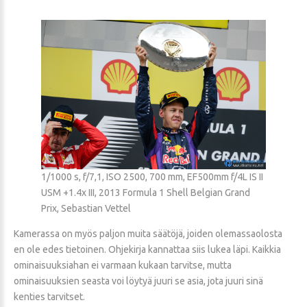
1/1000 s, f/7,1, ISO 2500, 700 mm, EF500mm f/4L IS II
USM +1.4x III, 2013 Formula 1 Shell Belgian Grand
Prix, Sebastian Vettel
Kamerassa on myös paljon muita säätöjä, joiden olemassaolosta
en ole edes tietoinen. Ohjekirja kannattaa siis lukea läpi. Kaikkia
ominaisuuksiahan ei varmaan kukaan tarvitse, mutta
ominaisuuksien seasta voi löytyä juuri se asia, jota juuri sinä
kenties tarvitset.