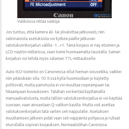
Valikoissa riittää säätöjä
Jos tuntuu, että kamera ali- tai ylivalottaa jatkuvasti, niin
valinnaisista asetuksista voi kytkeä päälle jatkuvan
valotuksenkorjailun välille -1...+1. Tämä korjaus ei näy etsimen ja
LCD-näytön mittarissa, vaan toimii huomaamatta taustalla. Saman
korjailun voi tehdä myös salaman TTL-mittaukselle.
Auto-ISO-toiminto on Canoneissa ollut hieman sivuseikka, vaikkei
niin pitäisikään olla. 1D X:ssä kyllä huomioidaan jo käytetty
polttoväli, mutta painotusta ei voi muuttaa nopeampaan tai
hitaampaan kuvaukseen. Tätähän voi kiertää käyttämällä
manuaalivalotusta, mutta tällöin valotuksenkorjailua ei voi käyttää
suoraan, vaan ainoastaan Q-valikon kautta. Mutta voit asettaa
valotuksenkorjailun tätä varten set-nappulalle. Asetuksen
muuttamisen jälkeen pidät vaan set-näppäintä pohjassa ja rullaat
eturullalla sopivan korjauksen. Normaalistihan Canonissa