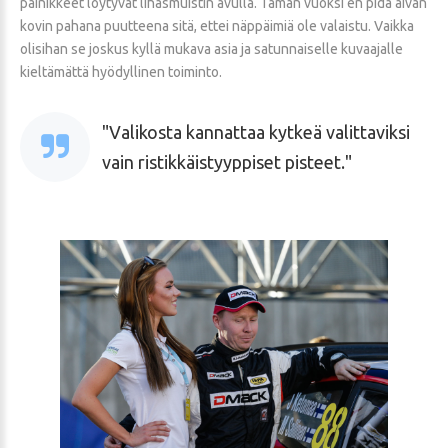
painikkeet löytyvät lihasmuistin avulla. Tämän vuoksi en pidä aivan
kovin pahana puutteena sitä, ettei näppäimiä ole valaistu. Vaikka
olisihan se joskus kyllä mukava asia ja satunnaiselle kuvaajalle
kieltämättä hyödyllinen toiminto.
Valikosta kannattaa kytkeä valittaviksi
vain ristikkäistyyppiset pisteet.