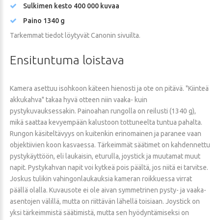
Sulkimen kesto 400 000 kuvaa
Paino 1340 g
Tarkemmat tiedot löytyvät Canonin sivuilta.
Ensituntuma
loistava
Kamera asettuu isohkoon käteen hienosti ja ote on pitävä. "Kiinteä
akkukahva" takaa hyvä otteen niin vaaka- kuin
pystykuvauksessakin. Painoahan rungolla on reilusti (1340 g),
mikä saattaa kevyempään kalustoon tottuneelta tuntua pahalta.
Rungon käsiteltävyys on kuitenkin erinomainen ja paranee vaan
objektiivien koon kasvaessa. Tärkeimmät säätimet on kahdennettu
pystykäyttöön, eli laukaisin, eturulla, joystick ja muutamat muut
napit. Pystykahvan napit voi kytkeä pois päältä, jos niitä ei tarvitse.
Joskus tulikin vahingonlaukauksia kameran roikkuessa virrat
päällä olalla. Kuvausote ei ole aivan symmetrinen pysty- ja vaaka-
asentojen välillä, mutta on riittävän lähellä toisiaan. Joystick on
yksi tärkeimmistä säätimistä, mutta sen hyödyntämiseksi on