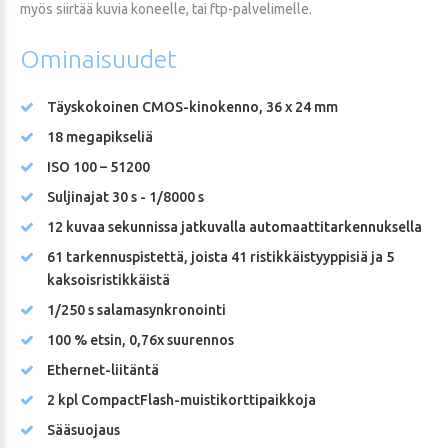
myös siirtää kuvia koneelle, tai ftp-palvelimelle.
Ominaisuudet
Täyskokoinen CMOS-kinokenno, 36 x 24 mm
18 megapikseliä
ISO 100 – 51200
Suljinajat 30 s - 1/8000 s
12 kuvaa sekunnissa jatkuvalla automaattitarkennuksella
61 tarkennuspistettä, joista 41 ristikkäistyyppisiä ja 5
kaksoisristikkäistä
1/250 s salamasynkronointi
100 % etsin, 0,76x suurennos
Ethernet-liitäntä
2 kpl CompactFlash-muistikorttipaikkoja
Sääsuojaus