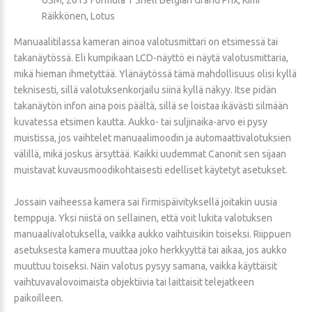
Räikkönen, Lotus
Manuaalitilassa kameran ainoa valotusmittari on etsimessä tai
takanäytössä. Eli kumpikaan LCD-näyttö ei näytä valotusmittaria,
mikä hieman ihmetyttää. Ylänäytössä tämä mahdollisuus olisi kyllä
teknisesti, sillä valotuksenkorjailu siinä kyllä näkyy. Itse pidän
takanäytön infon aina pois päältä, sillä se loistaa ikävästi silmään
kuvatessa etsimen kautta. Aukko- tai suljinaika-arvo ei pysy
muistissa, jos vaihtelet manuaalimoodin ja automaattivalotuksien
välillä, mikä joskus ärsyttää. Kaikki uudemmat Canonit sen sijaan
muistavat kuvausmoodikohtaisesti edelliset käytetyt asetukset.
Jossain vaiheessa kamera sai firmispäivityksellä joitakin uusia
temppuja. Yksi niistä on sellainen, että voit lukita valotuksen
manuaalivalotuksella, vaikka aukko vaihtuisikin toiseksi. Riippuen
asetuksesta kamera muuttaa joko herkkyyttä tai aikaa, jos aukko
muuttuu toiseksi. Näin valotus pysyy samana, vaikka käyttäisit
vaihtuvavalovoimaista objektiivia tai laittaisit telejatkeen
paikoilleen.