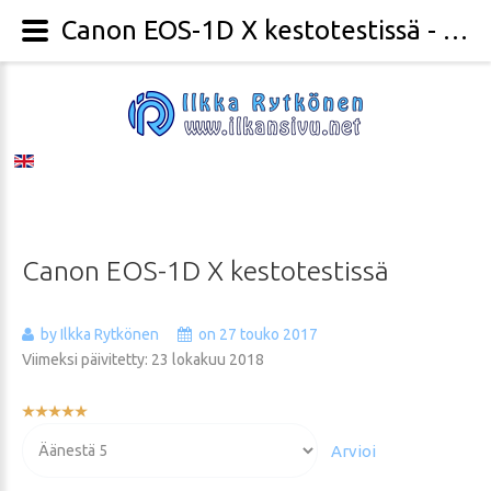
Canon EOS-1D X kestotestissä - Valokuvaaja Ilkka Rytkönen
Canon
EOS-1D
X
kestotestissä
by Ilkka Rytkönen
on 27 touko 2017
Viimeksi päivitetty: 23 lokakuu 2018
Käyttäjän
arvio:
Voit
5
/
5
arvioida