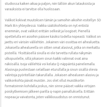
studiossa kaiken aikaa ja paljon, niin tällöin akun latauksista ja
varauksista ei tarvitse olla huolissaan.
Valikot kokivat muutoksen tämän ja samoihin aikoihin esitellyn 5D
Mark III:n yhteydessä. Vaikka säätökohteita on nyt entistä
enemmän, ovat valikot erittäin selkeät ja loogiset. Pienellä
opettelulla eri asioihin pääsee käsiksi todella nopeasti. Valikot on
jaettu eri värisiin välilehtiin. Jokainen väri osoittaa eri aihealuetta.
Jokaisella aihealueella on sitten omat alasivut, jotka on merkattu
pisteillä. Yksittäisellä sivulla ei ole tarvetta rullata näkymän
ulkopuolelle, sillä jokaisen sivun kaikki valinnat ovat aina
näkösällä. Isoja välilehtiä voi kelata Q-näppäintä painelemalla.
Alasivuja puolestaan selaillaan eturullalla ja sivun sisällä olevia
valintoja pyöritellään takarullalla. Jokaisen aihealueen alasivu ja
valikonkohta jäävät muistiin. Jos olet ollut muistikortin
formatoinnin kohdalla joskus, niin sinne pääset vaikka virtojen
poiskytkemisen jälkeen parilla q-napin painalluksella. Erittäin
nopeaa ja vaivatonta, joten valikkouudistus on onnistunut.