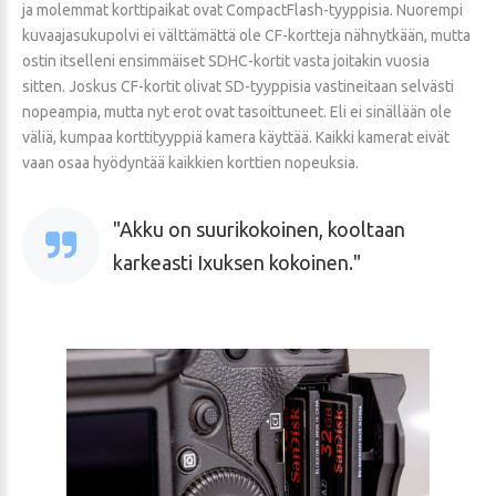
ja molemmat korttipaikat ovat CompactFlash-tyyppisia. Nuorempi
kuvaajasukupolvi ei välttämättä ole CF-kortteja nähnytkään, mutta
ostin itselleni ensimmäiset SDHC-kortit vasta joitakin vuosia
sitten. Joskus CF-kortit olivat SD-tyyppisia vastineitaan selvästi
nopeampia, mutta nyt erot ovat tasoittuneet. Eli ei sinällään ole
väliä, kumpaa korttityyppiä kamera käyttää. Kaikki kamerat eivät
vaan osaa hyödyntää kaikkien korttien nopeuksia.
Akku on suurikokoinen, kooltaan
karkeasti Ixuksen kokoinen.