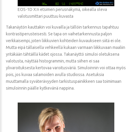
EOS-1D X:n etsimen perusnäkymä, oikealla oleva
valotusmittari puuttuu kuvasta
Takanäytön kauttakin voi kuvailla ja tällöin tarkennus tapahtuu
kontrastiperusteisesti. Se tapa on vaihetarkennusta paljon
verkkaisempi, joten liikkuvien kohteiden kuvaukseen siitä ei ole.
Mutta eipä tällaisella vehkeellä kukaan varmaan liikkuvaan maaliin
yritäkään tähtäillä kädet ojossa. Takanäyttö simuloi oletuksena
valotusta, näyttää histogrammin, mutta siihen ei saa
ylivaroituksesta kertovaa varoitusväriä. Simuloinnin voi ottaa myös
pois, jos kuvaa salamoiden avulla studiossa. Asetuksia
muuttamalla syväterävyyden tarkistuspainikkeen saa toimimaan
simuloinnin päälle kytkevänä nappina.