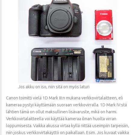
Jos akku on iso, niin sitä on myös laturi
Canon toimitti vielä 1D Mark III:n mukana verkkovirtalaitteen, eli
kameraa pystyi käyttämään suoraan verkkovirralla. 1D Mark IV:stä
lähtien tämä on ollut maksullinen lisävaruste, mikä on harmi.
Verkkovirtalaitteella voi käyttää kameraa ilman huolta virran
loppumisesta. Vaikka akussa virtaa kyllä riittää useimpiin tarpeisiin,
niin joskus verkkovirtakäyttö on paikallaan. Esim. Jos kuvaat vaikka