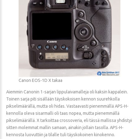
Canon EOS-1D X takaa
Aiemmin Canonin 1-sarjan lippulaivamalleja oli kaksin kappalein.
Toinen sarja piti sisällään täyskokoisen kennon suurehkolla
pikselimäärällä, mutta oli hidas. Vastaavasti pienemmällä APS-H-
kennolla oleva sisarmalli oli taas nopea, mutta pienemmällä
pikselimäärällä. X tarkoittaa crossoveria, eli tässä mallissa yhdistyi
sitten molemmat mallin samaan, ainakin jollain tasolla. APS-H-
kennosta luovuttiin ja tilalle tuli täyskokoinen kinokenno.