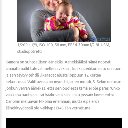
1/200 s, f/9, ISO 100, 58 mm, EF24-70mm f/2.8L USM,
studiopotretti
Kamera on suhteellisen äänekäs. Äänekkääksi nämä nopeat
ammattimallit tulevat melkein väkisin, koska peilikoneisto on suuri
ja sen täytyy tehdä liikeradat alusta loppuun 12 kertaa
sekunnissa. Valittavissa on myös hiljainen moodi, S. Sekin on tosin
jonkun verran äänekäs, että sen puolesta tämä ei ole paras runko
vaikkapa hautajais- tai hääkuvauksiin. Joku jossain kommentoi
Canonin meluavan Nikonia enemmän, mutta eipä eroa
äänekkyydessä ole vaikkapa D4S:ään verrattuna.