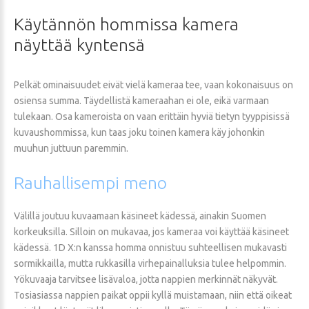
Käytännön
hommissa
kamera
näyttää
kyntensä
Pelkät ominaisuudet eivät vielä kameraa tee, vaan kokonaisuus on
osiensa summa. Täydellistä kameraahan ei ole, eikä varmaan
tulekaan. Osa kameroista on vaan erittäin hyviä tietyn tyyppisissä
kuvaushommissa, kun taas joku toinen kamera käy johonkin
muuhun juttuun paremmin.
Rauhallisempi
meno
Välillä joutuu kuvaamaan käsineet kädessä, ainakin Suomen
korkeuksilla. Silloin on mukavaa, jos kameraa voi käyttää käsineet
kädessä. 1D X:n kanssa homma onnistuu suhteellisen mukavasti
sormikkailla, mutta rukkasilla virhepainalluksia tulee helpommin.
Yökuvaaja tarvitsee lisävaloa, jotta nappien merkinnät näkyvät.
Tosiasiassa nappien paikat oppii kyllä muistamaan, niin että oikeat