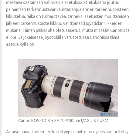
mentävä säätämään valinnaisia asetuksia. Oletuksena joutuu
painamaan tarkennustavanvalintanappia ennen tarkennuspisteen
liikuttelua, mikä on turhauttavaa. Onneksi asetusten muuttamisen
jälkeen tarkennuspiste liikkuu välittömästi joystickin liikkeiden
mukana. Tämän pitäisi olla oletusasetus, mutta missään Canonissa
ei ole. Ja jokaisessa joystickilla varustetussa Canonissa tämä
asetus kyllä on.
Canon EOS-1D X + EF 70-200mm f/2.8L IS II USM
Aikaisemman kahden eri korttityypin käyttö on nyt sivuun heitetty