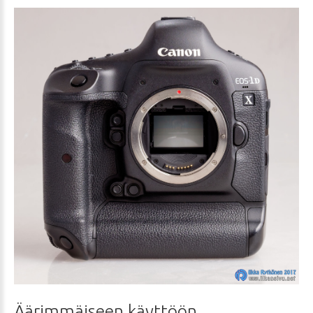
Äärimmäiseen
käyttöön