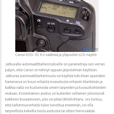
Canon EOS-1D X:n säätimiä ja yläpuolen LCD-näyttö
Jatkuvalle automaattitarkennukselle on parametreja sen verran
paljon, että Canon on tehnyt oppaan järjestelmän käyttöön.
Jatkuvaa automaattitarkennusta voi käyttää toki ilman opastakin.
Kamerassa on kuusi erilaista esiasetusta erilaisiin tilanteisiin ja
kaikkia näitä voi kustomoida omien tarpeiden ja kuvauskohteiden
mukaan. Ensimmäinen asetus on kuitenkin sellainen yleismoodi
kaikkeen kuvaamiseen, jota voi pitää lähtökohtana. Jos tuntuu,
että tarkennusvirheitä tulee toivottua enemmän, voi olla
tarpeellista kokeilla toista asetusta tai sitten hienosäätää