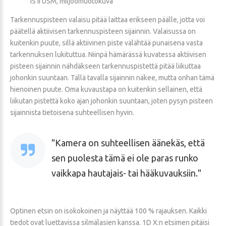
IS II USM, miljöömuotokuva
Tarkennuspisteen valaisu pitää laittaa erikseen päälle, jotta voi
päätellä aktiivisen tarkennuspisteen sijainnin. Valaisussa on
kuitenkin puute, sillä aktiivinen piste välähtää punaisena vasta
tarkennuksen lukituttua. Niinpä hämärässä kuvatessa aktiivisen
pisteen sijainnin nähdäkseen tarkennuspistettä pitää liikuttaa
johonkin suuntaan. Tällä tavalla sijainnin näkee, mutta onhan tämä
hienoinen puute. Oma kuvaustapa on kuitenkin sellainen, että
liikutan pistettä koko ajan johonkin suuntaan, joten pysyn pisteen
sijainnista tietoisena suhteellisen hyvin.
Kamera on suhteellisen äänekäs, että
sen puolesta tämä ei ole paras runko
vaikkapa hautajais- tai hääkuvauksiin.
Optinen etsin on isokokoinen ja näyttää 100 % rajauksen. Kaikki
tiedot ovat luettavissa silmälasien kanssa. 1D X:n etsimen pitäisi