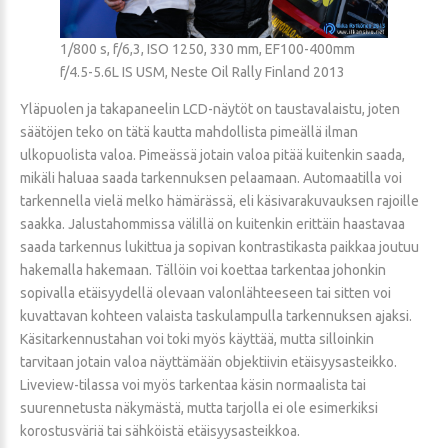
1/800 s, f/6,3, ISO 1250, 330 mm, EF100-400mm
f/4.5-5.6L IS USM, Neste Oil Rally Finland 2013
Yläpuolen ja takapaneelin LCD-näytöt on taustavalaistu, joten
säätöjen teko on tätä kautta mahdollista pimeällä ilman
ulkopuolista valoa. Pimeässä jotain valoa pitää kuitenkin saada,
mikäli haluaa saada tarkennuksen pelaamaan. Automaatilla voi
tarkennella vielä melko hämärässä, eli käsivarakuvauksen rajoille
saakka. Jalustahommissa välillä on kuitenkin erittäin haastavaa
saada tarkennus lukittua ja sopivan kontrastikasta paikkaa joutuu
hakemalla hakemaan. Tällöin voi koettaa tarkentaa johonkin
sopivalla etäisyydellä olevaan valonlähteeseen tai sitten voi
kuvattavan kohteen valaista taskulampulla tarkennuksen ajaksi.
Käsitarkennustahan voi toki myös käyttää, mutta silloinkin
tarvitaan jotain valoa näyttämään objektiivin etäisyysasteikko.
Liveview-tilassa voi myös tarkentaa käsin normaalista tai
suurennetusta näkymästä, mutta tarjolla ei ole esimerkiksi
korostusväriä tai sähköistä etäisyysasteikkoa.