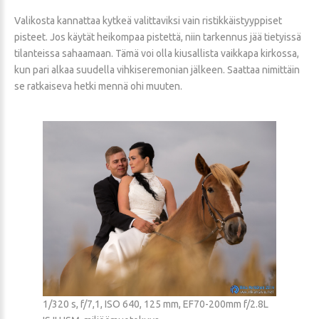
Valikosta kannattaa kytkeä valittaviksi vain ristikkäistyyppiset
pisteet. Jos käytät heikompaa pistettä, niin tarkennus jää tietyissä
tilanteissa sahaamaan. Tämä voi olla kiusallista vaikkapa kirkossa,
kun pari alkaa suudella vihkiseremonian jälkeen. Saattaa nimittäin
se ratkaiseva hetki mennä ohi muuten.
1/320 s, f/7,1, ISO 640, 125 mm, EF70-200mm f/2.8L