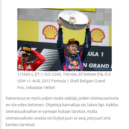
1/1000 s, f/7,1, ISO 2500, 700 mm, EF500mm f/4L IS II
USM +1.4x III, 2013 Formula 1 Shell Belgian Grand
Prix, Sebastian Vettel
Kamerassa on myös paljon muita säätöjä, joiden olemassaolosta
en ole edes tietoinen. Ohjekirja kannattaa siis lukea läpi. Kaikkia
ominaisuuksiahan ei varmaan kukaan tarvitse, mutta
ominaisuuksien seasta voi löytyä juuri se asia, jota juuri sinä
kenties tarvitset.