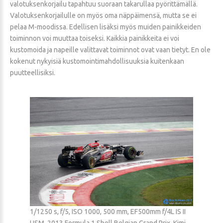
valotuksenkorjailu tapahtuu suoraan takarullaa pyörittämällä.
Valotuksenkorjailulle on myös oma näppäimensä, mutta se ei
pelaa M-moodissa. Edellisen lisäksi myös muiden painikkeiden
toiminnon voi muuttaa toiseksi. Kaikkia painikkeita ei voi
kustomoida ja napeille valittavat toiminnot ovat vaan tietyt. En ole
kokenut nykyisiä kustomointimahdollisuuksia kuitenkaan
puutteellisiksi.
1/1250 s, f/5, ISO 1000, 500 mm, EF500mm f/4L IS II
USM, 2013 Formula 1 Shell Belgian Grand Prix, Kimi