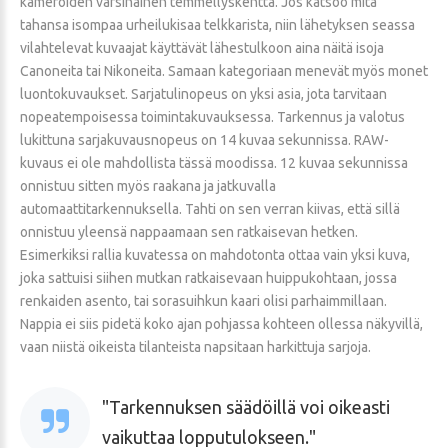
kameroiden varsinainen temmellyskenttä. Jos katsoo mitä
tahansa isompaa urheilukisaa telkkarista, niin lähetyksen seassa
vilahtelevat kuvaajat käyttävät lähestulkoon aina näitä isoja
Canoneita tai Nikoneita. Samaan kategoriaan menevät myös monet
luontokuvaukset. Sarjatulinopeus on yksi asia, jota tarvitaan
nopeatempoisessa toimintakuvauksessa. Tarkennus ja valotus
lukittuna sarjakuvausnopeus on 14 kuvaa sekunnissa. RAW-
kuvaus ei ole mahdollista tässä moodissa. 12 kuvaa sekunnissa
onnistuu sitten myös raakana ja jatkuvalla
automaattitarkennuksella. Tahti on sen verran kiivas, että sillä
onnistuu yleensä nappaamaan sen ratkaisevan hetken.
Esimerkiksi rallia kuvatessa on mahdotonta ottaa vain yksi kuva,
joka sattuisi siihen mutkan ratkaisevaan huippukohtaan, jossa
renkaiden asento, tai sorasuihkun kaari olisi parhaimmillaan.
Nappia ei siis pidetä koko ajan pohjassa kohteen ollessa näkyvillä,
vaan niistä oikeista tilanteista napsitaan harkittuja sarjoja.
Tarkennuksen säädöillä voi oikeasti
vaikuttaa lopputulokseen.