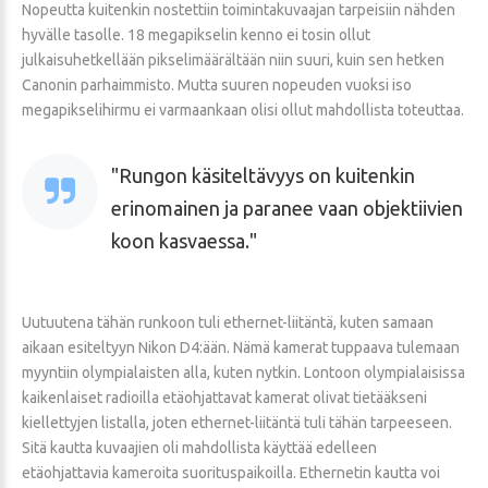
Nopeutta kuitenkin nostettiin toimintakuvaajan tarpeisiin nähden
hyvälle tasolle. 18 megapikselin kenno ei tosin ollut
julkaisuhetkellään pikselimäärältään niin suuri, kuin sen hetken
Canonin parhaimmisto. Mutta suuren nopeuden vuoksi iso
megapikselihirmu ei varmaankaan olisi ollut mahdollista toteuttaa.
Rungon käsiteltävyys on kuitenkin
erinomainen ja paranee vaan objektiivien
koon kasvaessa.
Uutuutena tähän runkoon tuli ethernet-liitäntä, kuten samaan
aikaan esiteltyyn Nikon D4:ään. Nämä kamerat tuppaava tulemaan
myyntiin olympialaisten alla, kuten nytkin. Lontoon olympialaisissa
kaikenlaiset radioilla etäohjattavat kamerat olivat tietääkseni
kiellettyjen listalla, joten ethernet-liitäntä tuli tähän tarpeeseen.
Sitä kautta kuvaajien oli mahdollista käyttää edelleen
etäohjattavia kameroita suorituspaikoilla. Ethernetin kautta voi