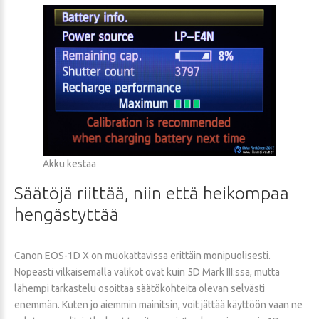
Akku kestää
Säätöjä
riittää,
niin
että
heikompaa
hengästyttää
Canon EOS-1D X on muokattavissa erittäin monipuolisesti.
Nopeasti vilkaisemalla valikot ovat kuin 5D Mark III:ssa, mutta
lähempi tarkastelu osoittaa säätökohteita olevan selvästi
enemmän. Kuten jo aiemmin mainitsin, voit jättää käyttöön vaan ne