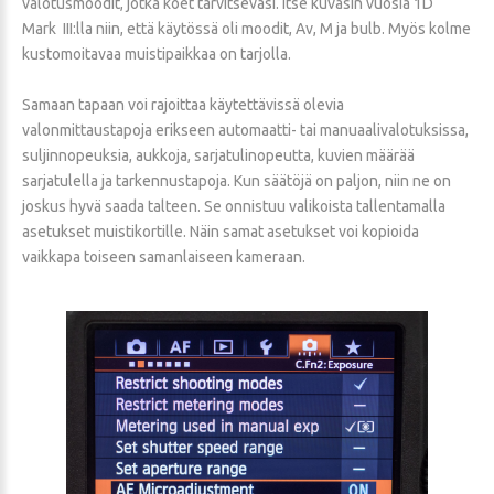
valotusmoodit, jotka koet tarvitsevasi. Itse kuvasin vuosia 1D
Mark III:lla niin, että käytössä oli moodit, Av, M ja bulb. Myös kolme
kustomoitavaa muistipaikkaa on tarjolla.
Samaan tapaan voi rajoittaa käytettävissä olevia
valonmittaustapoja erikseen automaatti- tai manuaalivalotuksissa,
suljinnopeuksia, aukkoja, sarjatulinopeutta, kuvien määrää
sarjatulella ja tarkennustapoja. Kun säätöjä on paljon, niin ne on
joskus hyvä saada talteen. Se onnistuu valikoista tallentamalla
asetukset muistikortille. Näin samat asetukset voi kopioida
vaikkapa toiseen samanlaiseen kameraan.