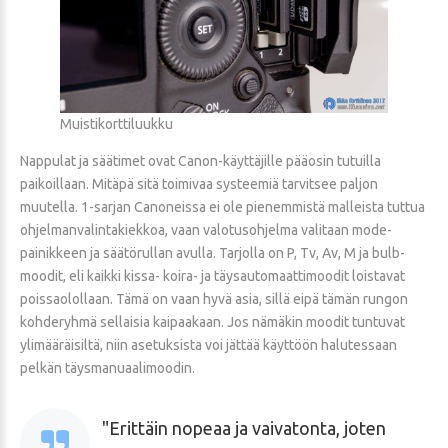
Muistikorttiluukku
Nappulat ja säätimet ovat Canon-käyttäjille pääosin tutuilla
paikoillaan. Mitäpä sitä toimivaa systeemiä tarvitsee paljon
muutella. 1-sarjan Canoneissa ei ole pienemmistä malleista tuttua
ohjelmanvalintakiekkoa, vaan valotusohjelma valitaan mode-
painikkeen ja säätörullan avulla. Tarjolla on P, Tv, Av, M ja bulb-
moodit, eli kaikki kissa- koira- ja täysautomaattimoodit loistavat
poissaolollaan. Tämä on vaan hyvä asia, sillä eipä tämän rungon
kohderyhmä sellaisia kaipaakaan. Jos nämäkin moodit tuntuvat
ylimääräisiltä, niin asetuksista voi jättää käyttöön halutessaan
pelkän täysmanuaalimoodin.
Erittäin nopeaa ja vaivatonta, joten