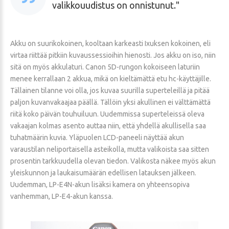
valikkouudistus on onnistunut.
Akku on suurikokoinen, kooltaan karkeasti Ixuksen kokoinen, eli
virtaa riittää pitkiin kuvaussessioihin hienosti. Jos akku on iso, niin
sitä on myös akkulaturi. Canon 5D-rungon kokoiseen laturiin
menee kerrallaan 2 akkua, mikä on kieltämättä etu hc-käyttäjille.
Tällainen tilanne voi olla, jos kuvaa suurilla superteleillä ja pitää
paljon kuvanvakaajaa päällä. Tällöin yksi akullinen ei välttämättä
riitä koko päivän touhuiluun. Uudemmissa superteleissä oleva
vakaajan kolmas asento auttaa niin, että yhdellä akullisella saa
tuhatmäärin kuvia. Yläpuolen LCD-paneeli näyttää akun
varaustilan neliportaisella asteikolla, mutta valikoista saa sitten
prosentin tarkkuudella olevan tiedon. Valikosta näkee myös akun
yleiskunnon ja laukaisumäärän edellisen latauksen jälkeen.
Uudemman, LP-E4N-akun lisäksi kamera on yhteensopiva
vanhemman, LP-E4-akun kanssa.