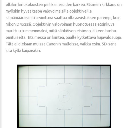
ollakin kinokokoisten peilikameroiden kärkeä. Etsimen kirkkaus on
myöskin hyvää tasoa valovoimaisilla objektiiveilla,
silmämääräisesti arvioituna saattaa olla aavistuksen parempi, kuin
Nikon D4S:ssä. Objektiivin valovoiman huonotuessa etsinkuva
muuttuu tummemmaksi, mikä sähköisen etsimen jälkeen tuntuu
omituiselta. Etsimessä on kiinteä, päälle kytkettävä hajavalosuoja.
Tätä ei olekaan muissa Canonin malleissa, vaikka esim. 5D-sarja
sitä kyllä kaipaisikin.