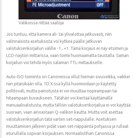
Valikoissa riittää säätöjä
Jos tuntuu, että kamera ali- tai ylivalottaa jatkuvasti, niin
valinnaisista asetuksista voi kytkeä päälle jatkuvan
valotuksenkorjailun välille -1...+1. Tämä korjaus ei näy etsimen ja
LCD-näytön mittarissa, vaan toimii huomaamatta taustalla. Saman
korjailun voi tehdä myös salaman TTL-mittaukselle.
Auto-ISO-toiminto on Canoneissa ollut hieman sivuseikka, vaikkei
niin pitäisikään olla. 1D X:ssä kyllä huomioidaan jo käytetty
polttoväli, mutta painotusta ei voi muuttaa nopeampaan tai
hitaampaan kuvaukseen. Tätähän voi kiertää käyttämällä
manuaalivalotusta, mutta tällöin valotuksenkorjailua ei voi käyttää
suoraan, vaan ainoastaan Q-valikon kautta. Mutta voit asettaa
valotuksenkorjailun tätä varten set-nappulalle. Asetuksen
muuttamisen jälkeen pidät vaan set-näppäintä pohjassa ja rullaat
eturullalla sopivan korjauksen. Normaalistihan Canonissa