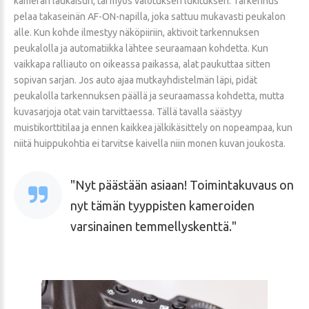
kameran laukaisun, tai myös valotuksen lukituksen. Tarkennus
pelaa takaseinän AF-ON-napilla, joka sattuu mukavasti peukalon
alle. Kun kohde ilmestyy näköpiiriin, aktivoit tarkennuksen
peukalolla ja automatiikka lähtee seuraamaan kohdetta. Kun
vaikkapa ralliauto on oikeassa paikassa, alat paukuttaa sitten
sopivan sarjan. Jos auto ajaa mutkayhdistelmän läpi, pidät
peukalolla tarkennuksen päällä ja seuraamassa kohdetta, mutta
kuvasarjoja otat vain tarvittaessa. Tällä tavalla säästyy
muistikorttitilaa ja ennen kaikkea jälkikäsittely on nopeampaa, kun
niitä huippukohtia ei tarvitse kaivella niin monen kuvan joukosta.
Nyt päästään asiaan! Toimintakuvaus on
nyt tämän tyyppisten kameroiden
varsinainen temmellyskenttä.