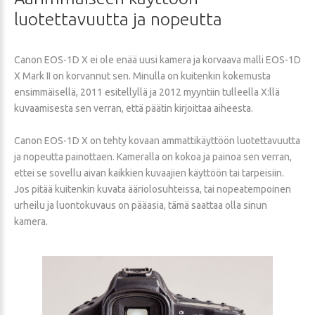
luotettavuutta
ja
nopeutta
Canon EOS-1D X ei ole enää uusi kamera ja korvaava malli EOS-1D
X Mark II on korvannut sen. Minulla on kuitenkin kokemusta
ensimmäisellä, 2011 esitellyllä ja 2012 myyntiin tulleella X:llä
kuvaamisesta sen verran, että päätin kirjoittaa aiheesta.
Canon EOS-1D X on tehty kovaan ammattikäyttöön luotettavuutta
ja nopeutta painottaen. Kameralla on kokoa ja painoa sen verran,
ettei se sovellu aivan kaikkien kuvaajien käyttöön tai tarpeisiin.
Jos pitää kuitenkin kuvata ääriolosuhteissa, tai nopeatempoinen
urheilu ja luontokuvaus on pääasia, tämä saattaa olla sinun
kamera.