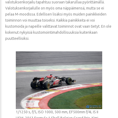
valotuksenkorjailu tapahtuu suoraan takarullaa pyörittämällä.
Valotuksenkorjailulle on myös oma näppäimensä, mutta se ei
pelaa M-moodissa. Edellisen lisäksi myös muiden painikkeiden
toiminnon voi muuttaa toiseksi. Kaikkia painikkeita ei voi
kustomoida ja napeille valittavat toiminnot ovat vaan tietyt. En ole
kokenut nykyisiä kustomointimahdollisuuksia kuitenkaan
puutteellisiksi.
1/1250 s, f/5, ISO 1000, 500 mm, EF500mm f/4L IS II
USM, 2013 Formula 1 Shell Belgian Grand Prix, Kimi