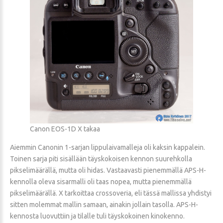
Canon EOS-1D X takaa
Aiemmin Canonin 1-sarjan lippulaivamalleja oli kaksin kappalein.
Toinen sarja piti sisällään täyskokoisen kennon suurehkolla
pikselimäärällä, mutta oli hidas. Vastaavasti pienemmällä APS-H-
kennolla oleva sisarmalli oli taas nopea, mutta pienemmällä
pikselimäärällä. X tarkoittaa crossoveria, eli tässä mallissa yhdistyi
sitten molemmat mallin samaan, ainakin jollain tasolla. APS-H-
kennosta luovuttiin ja tilalle tuli täyskokoinen kinokenno.