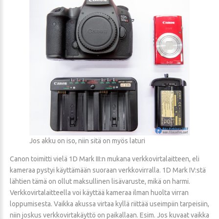
Jos akku on iso, niin sitä on myös laturi
Canon toimitti vielä 1D Mark III:n mukana verkkovirtalaitteen, eli
kameraa pystyi käyttämään suoraan verkkovirralla. 1D Mark IV:stä
lähtien tämä on ollut maksullinen lisävaruste, mikä on harmi.
Verkkovirtalaitteella voi käyttää kameraa ilman huolta virran
loppumisesta. Vaikka akussa virtaa kyllä riittää useimpiin tarpeisiin,
niin joskus verkkovirtakäyttö on paikallaan. Esim. Jos kuvaat vaikka