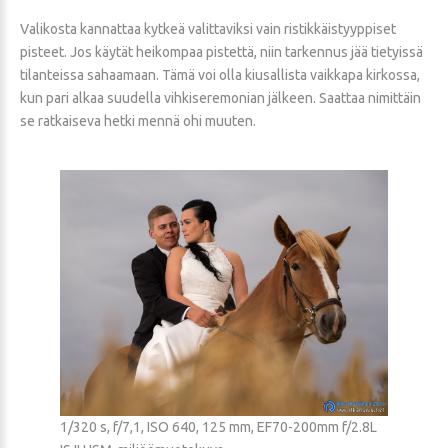
Valikosta kannattaa kytkeä valittaviksi vain ristikkäistyyppiset
pisteet. Jos käytät heikompaa pistettä, niin tarkennus jää tietyissä
tilanteissa sahaamaan. Tämä voi olla kiusallista vaikkapa kirkossa,
kun pari alkaa suudella vihkiseremonian jälkeen. Saattaa nimittäin
se ratkaiseva hetki mennä ohi muuten.
1/320 s, f/7,1, ISO 640, 125 mm, EF70-200mm f/2.8L