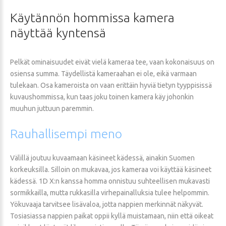
Käytännön
hommissa
kamera
näyttää
kyntensä
Pelkät ominaisuudet eivät vielä kameraa tee, vaan kokonaisuus on
osiensa summa. Täydellistä kameraahan ei ole, eikä varmaan
tulekaan. Osa kameroista on vaan erittäin hyviä tietyn tyyppisissä
kuvaushommissa, kun taas joku toinen kamera käy johonkin
muuhun juttuun paremmin.
Rauhallisempi
meno
Välillä joutuu kuvaamaan käsineet kädessä, ainakin Suomen
korkeuksilla. Silloin on mukavaa, jos kameraa voi käyttää käsineet
kädessä. 1D X:n kanssa homma onnistuu suhteellisen mukavasti
sormikkailla, mutta rukkasilla virhepainalluksia tulee helpommin.
Yökuvaaja tarvitsee lisävaloa, jotta nappien merkinnät näkyvät.
Tosiasiassa nappien paikat oppii kyllä muistamaan, niin että oikeat