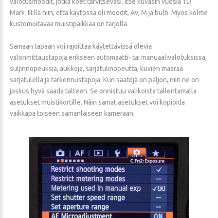
valotusmoodit, jotka koet tarvitsevasi. Itse kuvasin vuosia 1D
Mark III:lla niin, että käytössä oli moodit, Av, M ja bulb. Myös kolme
kustomoitavaa muistipaikkaa on tarjolla.
Samaan tapaan voi rajoittaa käytettävissä olevia
valonmittaustapoja erikseen automaatti- tai manuaalivalotuksissa,
suljinnopeuksia, aukkoja, sarjatulinopeutta, kuvien määrää
sarjatulella ja tarkennustapoja. Kun säätöjä on paljon, niin ne on
joskus hyvä saada talteen. Se onnistuu valikoista tallentamalla
asetukset muistikortille. Näin samat asetukset voi kopioida
vaikkapa toiseen samanlaiseen kameraan.