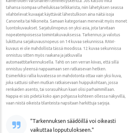
kameroiden varsinainen temmellyskenttä. Jos katsoo mitä
tahansa isompaa urheilukisaa telkkarista, niin lähetyksen seassa
vilahtelevat kuvaajat käyttävät lähestulkoon aina näitä isoja
Canoneita tai Nikoneita. Samaan kategoriaan menevät myös monet
luontokuvaukset. Sarjatulinopeus on yksi asia, jota tarvitaan
nopeatempoisessa toimintakuvauksessa. Tarkennus ja valotus
lukittuna sarjakuvausnopeus on 14 kuvaa sekunnissa. RAW-
kuvaus ei ole mahdollista tässä moodissa. 12 kuvaa sekunnissa
onnistuu sitten myös raakana ja jatkuvalla
automaattitarkennuksella. Tahti on sen verran kiivas, että sillä
onnistuu yleensä nappaamaan sen ratkaisevan hetken.
Esimerkiksi rallia kuvatessa on mahdotonta ottaa vain yksi kuva,
joka sattuisi siihen mutkan ratkaisevaan huippukohtaan, jossa
renkaiden asento, tai sorasuihkun kaari olisi parhaimmillaan.
Nappia ei siis pidetä koko ajan pohjassa kohteen ollessa näkyvillä,
vaan niistä oikeista tilanteista napsitaan harkittuja sarjoja.
Tarkennuksen säädöillä voi oikeasti
vaikuttaa lopputulokseen.