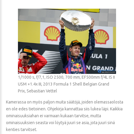
1/1000 s, f/7,1, ISO 2500, 700 mm, EF500mm f/4L IS II
USM +1.4x III, 2013 Formula 1 Shell Belgian Grand
Prix, Sebastian Vettel
Kamerassa on myös paljon muita säätöjä, joiden olemassaolosta
en ole edes tietoinen. Ohjekirja kannattaa siis lukea läpi. Kaikkia
ominaisuuksiahan ei varmaan kukaan tarvitse, mutta
ominaisuuksien seasta voi löytyä juuri se asia, jota juuri sinä
kenties tarvitset.