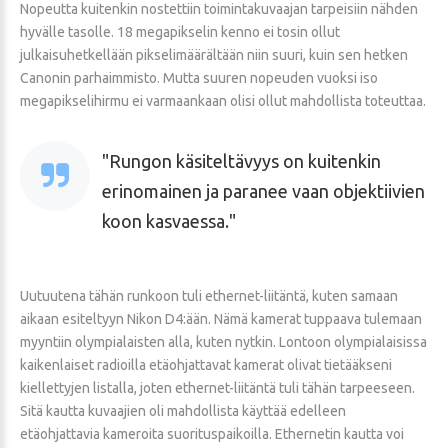
Nopeutta kuitenkin nostettiin toimintakuvaajan tarpeisiin nähden
hyvälle tasolle. 18 megapikselin kenno ei tosin ollut
julkaisuhetkellään pikselimäärältään niin suuri, kuin sen hetken
Canonin parhaimmisto. Mutta suuren nopeuden vuoksi iso
megapikselihirmu ei varmaankaan olisi ollut mahdollista toteuttaa.
Rungon käsiteltävyys on kuitenkin
erinomainen ja paranee vaan objektiivien
koon kasvaessa.
Uutuutena tähän runkoon tuli ethernet-liitäntä, kuten samaan
aikaan esiteltyyn Nikon D4:ään. Nämä kamerat tuppaava tulemaan
myyntiin olympialaisten alla, kuten nytkin. Lontoon olympialaisissa
kaikenlaiset radioilla etäohjattavat kamerat olivat tietääkseni
kiellettyjen listalla, joten ethernet-liitäntä tuli tähän tarpeeseen.
Sitä kautta kuvaajien oli mahdollista käyttää edelleen
etäohjattavia kameroita suorituspaikoilla. Ethernetin kautta voi