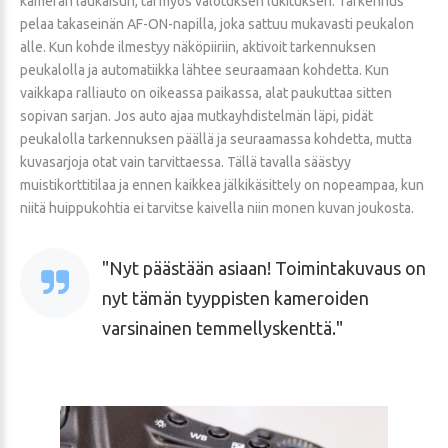
kameran laukaisun, tai myös valotuksen lukituksen. Tarkennus
pelaa takaseinän AF-ON-napilla, joka sattuu mukavasti peukalon
alle. Kun kohde ilmestyy näköpiiriin, aktivoit tarkennuksen
peukalolla ja automatiikka lähtee seuraamaan kohdetta. Kun
vaikkapa ralliauto on oikeassa paikassa, alat paukuttaa sitten
sopivan sarjan. Jos auto ajaa mutkayhdistelmän läpi, pidät
peukalolla tarkennuksen päällä ja seuraamassa kohdetta, mutta
kuvasarjoja otat vain tarvittaessa. Tällä tavalla säästyy
muistikorttitilaa ja ennen kaikkea jälkikäsittely on nopeampaa, kun
niitä huippukohtia ei tarvitse kaivella niin monen kuvan joukosta.
Nyt päästään asiaan! Toimintakuvaus on
nyt tämän tyyppisten kameroiden
varsinainen temmellyskenttä.