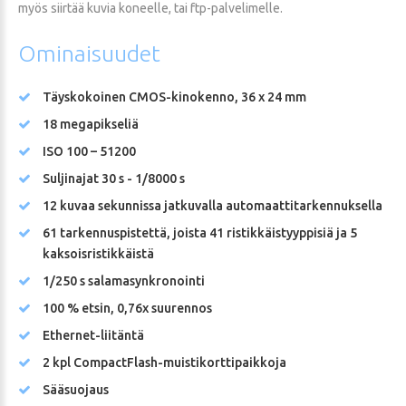
myös siirtää kuvia koneelle, tai ftp-palvelimelle.
Ominaisuudet
Täyskokoinen CMOS-kinokenno, 36 x 24 mm
18 megapikseliä
ISO 100 – 51200
Suljinajat 30 s - 1/8000 s
12 kuvaa sekunnissa jatkuvalla automaattitarkennuksella
61 tarkennuspistettä, joista 41 ristikkäistyyppisiä ja 5
kaksoisristikkäistä
1/250 s salamasynkronointi
100 % etsin, 0,76x suurennos
Ethernet-liitäntä
2 kpl CompactFlash-muistikorttipaikkoja
Sääsuojaus