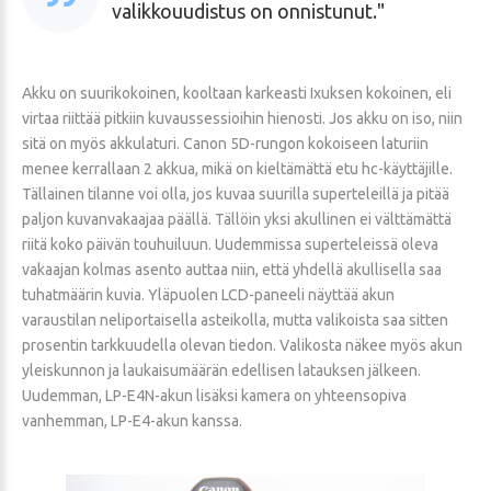
valikkouudistus on onnistunut.
Akku on suurikokoinen, kooltaan karkeasti Ixuksen kokoinen, eli
virtaa riittää pitkiin kuvaussessioihin hienosti. Jos akku on iso, niin
sitä on myös akkulaturi. Canon 5D-rungon kokoiseen laturiin
menee kerrallaan 2 akkua, mikä on kieltämättä etu hc-käyttäjille.
Tällainen tilanne voi olla, jos kuvaa suurilla superteleillä ja pitää
paljon kuvanvakaajaa päällä. Tällöin yksi akullinen ei välttämättä
riitä koko päivän touhuiluun. Uudemmissa superteleissä oleva
vakaajan kolmas asento auttaa niin, että yhdellä akullisella saa
tuhatmäärin kuvia. Yläpuolen LCD-paneeli näyttää akun
varaustilan neliportaisella asteikolla, mutta valikoista saa sitten
prosentin tarkkuudella olevan tiedon. Valikosta näkee myös akun
yleiskunnon ja laukaisumäärän edellisen latauksen jälkeen.
Uudemman, LP-E4N-akun lisäksi kamera on yhteensopiva
vanhemman, LP-E4-akun kanssa.