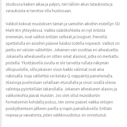
studiossa kaiken aikaa ja paljon, niin tällöin akun latauksista ja
varauksista ei tarvitse olla huolissaan.
Valikot kokivat muutoksen tämän ja samoihin aikoihin esitellyn 5D
Mark III:n yhteydessä. Vaikka säätökohteita on nyt entistä
enemmän, ovat valikot erittäin selkeät ja loogiset. Pienellä
opettelulla eri asioihin pääsee käsiksi todella nopeasti. Valikot on
jaettu eri värisiin välilehtiin. Jokainen väri osoittaa eri aihealuetta.
Jokaisella aihealueella on sitten omat alasivut, jotka on merkattu
pisteillä. Yksittäisellä sivulla ei ole tarvetta rullata näkymän
ulkopuolelle, sillä jokaisen sivun kaikki valinnat ovat aina
näkösällä. Isoja välilehtiä voi kelata Q-näppäintä painelemalla.
Alasivuja puolestaan selaillaan eturullalla ja sivun sisällä olevia
valintoja pyöritellään takarullalla. Jokaisen aihealueen alasivu ja
valikonkohta jäävät muistiin. Jos olet ollut muistikortin
formatoinnin kohdalla joskus, niin sinne pääset vaikka virtojen
poiskytkemisen jälkeen parilla q-napin painalluksella. Erittäin
nopeaa ja vaivatonta, joten valikkouudistus on onnistunut.