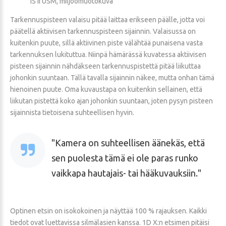
IS II USM, miljöömuotokuva
Tarkennuspisteen valaisu pitää laittaa erikseen päälle, jotta voi
päätellä aktiivisen tarkennuspisteen sijainnin. Valaisussa on
kuitenkin puute, sillä aktiivinen piste välähtää punaisena vasta
tarkennuksen lukituttua. Niinpä hämärässä kuvatessa aktiivisen
pisteen sijainnin nähdäkseen tarkennuspistettä pitää liikuttaa
johonkin suuntaan. Tällä tavalla sijainnin näkee, mutta onhan tämä
hienoinen puute. Oma kuvaustapa on kuitenkin sellainen, että
liikutan pistettä koko ajan johonkin suuntaan, joten pysyn pisteen
sijainnista tietoisena suhteellisen hyvin.
Kamera on suhteellisen äänekäs, että
sen puolesta tämä ei ole paras runko
vaikkapa hautajais- tai hääkuvauksiin.
Optinen etsin on isokokoinen ja näyttää 100 % rajauksen. Kaikki
tiedot ovat luettavissa silmälasien kanssa. 1D X:n etsimen pitäisi