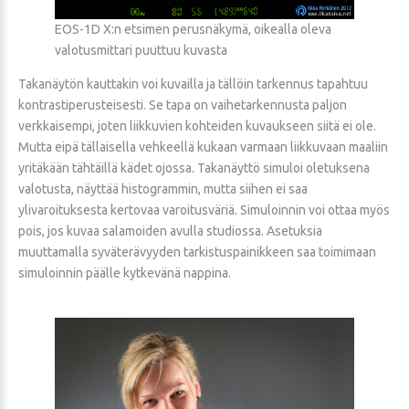
EOS-1D X:n etsimen perusnäkymä, oikealla oleva
valotusmittari puuttuu kuvasta
Takanäytön kauttakin voi kuvailla ja tällöin tarkennus tapahtuu
kontrastiperusteisesti. Se tapa on vaihetarkennusta paljon
verkkaisempi, joten liikkuvien kohteiden kuvaukseen siitä ei ole.
Mutta eipä tällaisella vehkeellä kukaan varmaan liikkuvaan maaliin
yritäkään tähtäillä kädet ojossa. Takanäyttö simuloi oletuksena
valotusta, näyttää histogrammin, mutta siihen ei saa
ylivaroituksesta kertovaa varoitusväriä. Simuloinnin voi ottaa myös
pois, jos kuvaa salamoiden avulla studiossa. Asetuksia
muuttamalla syväterävyyden tarkistuspainikkeen saa toimimaan
simuloinnin päälle kytkevänä nappina.