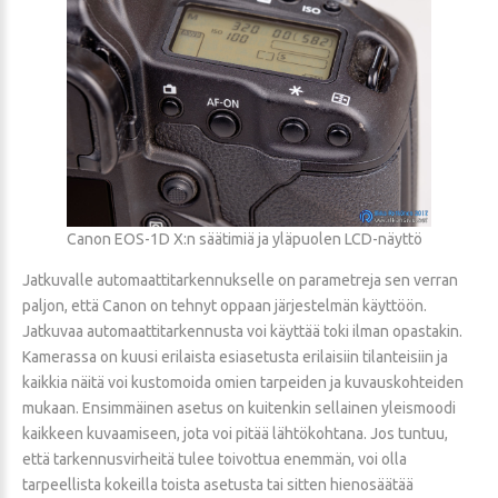
Canon EOS-1D X:n säätimiä ja yläpuolen LCD-näyttö
Jatkuvalle automaattitarkennukselle on parametreja sen verran
paljon, että Canon on tehnyt oppaan järjestelmän käyttöön.
Jatkuvaa automaattitarkennusta voi käyttää toki ilman opastakin.
Kamerassa on kuusi erilaista esiasetusta erilaisiin tilanteisiin ja
kaikkia näitä voi kustomoida omien tarpeiden ja kuvauskohteiden
mukaan. Ensimmäinen asetus on kuitenkin sellainen yleismoodi
kaikkeen kuvaamiseen, jota voi pitää lähtökohtana. Jos tuntuu,
että tarkennusvirheitä tulee toivottua enemmän, voi olla
tarpeellista kokeilla toista asetusta tai sitten hienosäätää