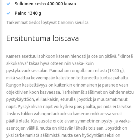
Sulkimen kesto 400 000 kuvaa
Paino 1340 g
Tarkemmat tiedot löytyvät Canonin sivuilta.
Ensituntuma
loistava
Kamera asettuu isohkoon käteen hienosti ja ote on pitävä. "Kiinteä
akkukahva" takaa hyvä otteen niin vaaka- kuin
pystykuvauksessakin. Painoahan rungolla on reilusti (1340 g),
mikä saattaa kevyempään kalustoon tottuneelta tuntua pahalta.
Rungon käsiteltävyys on kuitenkin erinomainen ja paranee vaan
objektiivien koon kasvaessa. Tärkeimmät säätimet on kahdennettu
pystykäyttöön, eli laukaisin, eturulla, joystick ja muutamat muut
napit. Pystykahvan napit voi kytkeä pois päältä, jos niitä ei tarvitse.
Joskus tulikin vahingonlaukauksia kameran roikkuessa virrat
päällä olalla. Kuvausote ei ole aivan symmetrinen pysty- ja vaaka-
asentojen välillä, mutta on riittävän lähellä toisiaan. Joystick on
yksi tärkeimmistä säätimistä, mutta sen hyödyntämiseksi on