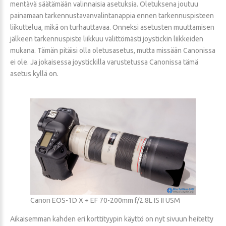
mentävä säätämään valinnaisia asetuksia. Oletuksena joutuu
painamaan tarkennustavanvalintanappia ennen tarkennuspisteen
liikuttelua, mikä on turhauttavaa. Onneksi asetusten muuttamisen
jälkeen tarkennuspiste liikkuu välittömästi joystickin liikkeiden
mukana. Tämän pitäisi olla oletusasetus, mutta missään Canonissa
ei ole. Ja jokaisessa joystickilla varustetussa Canonissa tämä
asetus kyllä on.
Canon EOS-1D X + EF 70-200mm f/2.8L IS II USM
Aikaisemman kahden eri korttityypin käyttö on nyt sivuun heitetty