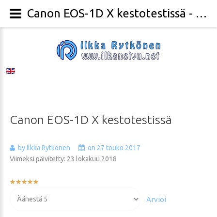
Canon EOS-1D X kestotestissä - Valokuvaaja Ilkka Rytkönen
Canon
EOS-1D
X
kestotestissä
by Ilkka Rytkönen
on 27 touko 2017
Viimeksi päivitetty: 23 lokakuu 2018
Käyttäjän
arvio:
Voit
5
/
5
arvioida