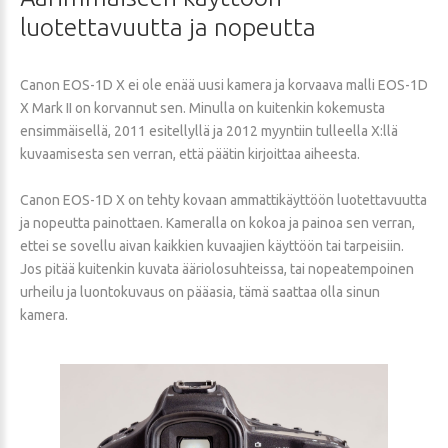
luotettavuutta
ja
nopeutta
Canon EOS-1D X ei ole enää uusi kamera ja korvaava malli EOS-1D
X Mark II on korvannut sen. Minulla on kuitenkin kokemusta
ensimmäisellä, 2011 esitellyllä ja 2012 myyntiin tulleella X:llä
kuvaamisesta sen verran, että päätin kirjoittaa aiheesta.
Canon EOS-1D X on tehty kovaan ammattikäyttöön luotettavuutta
ja nopeutta painottaen. Kameralla on kokoa ja painoa sen verran,
ettei se sovellu aivan kaikkien kuvaajien käyttöön tai tarpeisiin.
Jos pitää kuitenkin kuvata ääriolosuhteissa, tai nopeatempoinen
urheilu ja luontokuvaus on pääasia, tämä saattaa olla sinun
kamera.