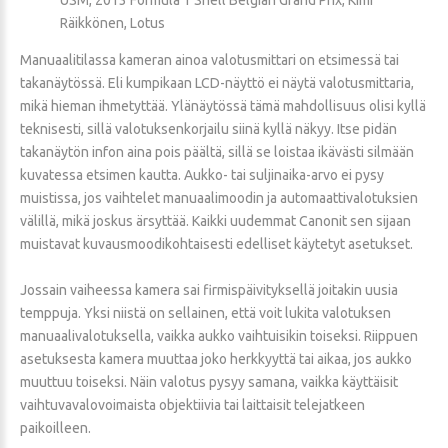
Räikkönen, Lotus
Manuaalitilassa kameran ainoa valotusmittari on etsimessä tai
takanäytössä. Eli kumpikaan LCD-näyttö ei näytä valotusmittaria,
mikä hieman ihmetyttää. Ylänäytössä tämä mahdollisuus olisi kyllä
teknisesti, sillä valotuksenkorjailu siinä kyllä näkyy. Itse pidän
takanäytön infon aina pois päältä, sillä se loistaa ikävästi silmään
kuvatessa etsimen kautta. Aukko- tai suljinaika-arvo ei pysy
muistissa, jos vaihtelet manuaalimoodin ja automaattivalotuksien
välillä, mikä joskus ärsyttää. Kaikki uudemmat Canonit sen sijaan
muistavat kuvausmoodikohtaisesti edelliset käytetyt asetukset.
Jossain vaiheessa kamera sai firmispäivityksellä joitakin uusia
temppuja. Yksi niistä on sellainen, että voit lukita valotuksen
manuaalivalotuksella, vaikka aukko vaihtuisikin toiseksi. Riippuen
asetuksesta kamera muuttaa joko herkkyyttä tai aikaa, jos aukko
muuttuu toiseksi. Näin valotus pysyy samana, vaikka käyttäisit
vaihtuvavalovoimaista objektiivia tai laittaisit telejatkeen
paikoilleen.