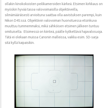
ollakin kinokokoisten peilikameroiden kärkeä. Etsimen kirkkaus on
myöskin hyvää tasoa valovoimaisilla objektiiveilla,
silmämääräisesti arvioituna saattaa olla aavistuksen parempi, kuin
Nikon D4S:ssä. Objektiivin valovoiman huonotuessa etsinkuva
muuttuu tummemmaksi, mikä sähköisen etsimen jälkeen tuntuu
omituiselta. Etsimessä on kiinteä, päälle kytkettävä hajavalosuoja.
Tätä ei olekaan muissa Canonin malleissa, vaikka esim. 5D-sarja
sitä kyllä kaipaisikin.