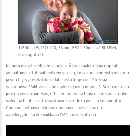
1/200 s, f/9, ISO 100, 58 mm, EF24-70mm f/2.8L USM,
studiopotretti
Kamera on suhteellisen äänekäs. Äänekkääksi nämä nopeat
ammattimallit tulevat melkein väkisin, koska peilikoneisto on suuri
ja sen täytyy tehdä liikeradat alusta loppuun 12 kertaa
sekunnissa. Valittavissa on myös hiljainen moodi, S. Sekin on tosin
jonkun verran äänekäs, että sen puolesta tämä ei ole paras runko
vaikkapa hautajais- tai hääkuvauksiin. Joku jossain kommentoi
Canonin meluavan Nikonia enemmän, mutta eipä eroa
äänekkyydessä ole vaikkapa D4S:ään verrattuna.