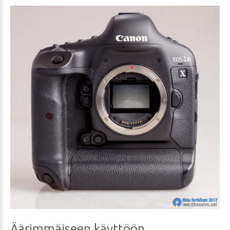
Äärimmäiseen
käyttöön