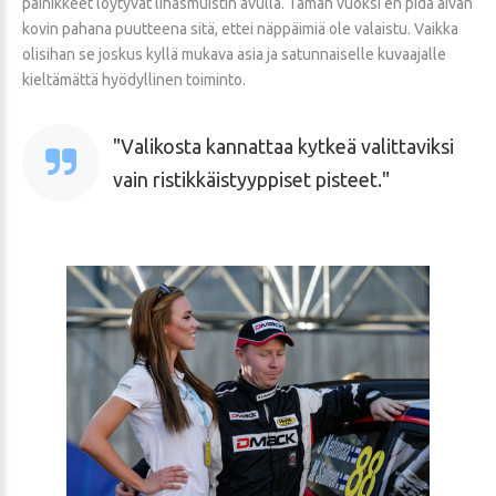
painikkeet löytyvät lihasmuistin avulla. Tämän vuoksi en pidä aivan
kovin pahana puutteena sitä, ettei näppäimiä ole valaistu. Vaikka
olisihan se joskus kyllä mukava asia ja satunnaiselle kuvaajalle
kieltämättä hyödyllinen toiminto.
Valikosta kannattaa kytkeä valittaviksi
vain ristikkäistyyppiset pisteet.