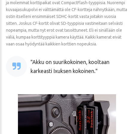
ja molemmat korttipaikat ovat CompactFlash-tyyppisia. Nuorempi
kuvaajasukupolvi ei välttämättä ole CF-kortteja nähnytkään, mutta
ostin itselleni ensimmäiset SDHC-kortit vasta joitakin vuosia
sitten. Joskus CF-kortit olivat SD-tyyppisia vastineitaan selvästi
nopeampia, mutta nyt erot ovat tasoittuneet. Eli ei sinällään ole
väliä, kumpaa korttityyppiä kamera käyttää. Kaikki kamerat eivät
vaan osaa hyödyntää kaikkien korttien nopeuksia.
Akku on suurikokoinen, kooltaan
karkeasti Ixuksen kokoinen.