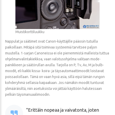
Muistikorttiluukku
Nappulat ja säätimet ovat Canon-käyttäjille pääosin tutuilla
paikoillaan. Mitäpä sitä toimivaa systeemiä tarvitsee paljon
muutella. 1-sarjan Canoneissa ei ole pienemmistä malleista tuttua
ohjelmanvalintakiekkoa, vaan valotusohjelma valitaan mode-
painikkeen ja säätörullan avulla. Tarjolla on P, Tv, Av, M ja bulb-
moodit, eli kaikki kissa- koira- ja täysautomaattimoodit loistavat
poissaolollaan. Tämä on vaan hyvä asia, sillä eipä tämän rungon
kohderyhmä sellaisia kaipaakaan. Jos nämäkin moodit tuntuvat
ylimääräisiltä, niin asetuksista voi jättää käyttöön halutessaan
pelkän täysmanuaalimoodin.
Erittäin nopeaa ja vaivatonta, joten