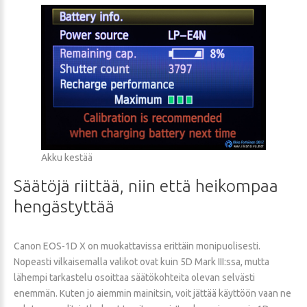
Akku kestää
Säätöjä
riittää,
niin
että
heikompaa
hengästyttää
Canon EOS-1D X on muokattavissa erittäin monipuolisesti.
Nopeasti vilkaisemalla valikot ovat kuin 5D Mark III:ssa, mutta
lähempi tarkastelu osoittaa säätökohteita olevan selvästi
enemmän. Kuten jo aiemmin mainitsin, voit jättää käyttöön vaan ne