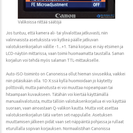
Valikoissa riittää säätöjä
Jos tuntuu, että kamera ali- tai ylivalottaa jatkuvasti, niin
valinnaisista asetuksista voi kytkeä päälle jatkuvan
valotuksenkorjailun välille -1...+1. Tämä korjaus ei näy etsimen ja
LCD-näytön mittarissa, vaan toimii huomaamatta taustalla. Saman
korjailun voi tehdä myös salaman TTL-mittaukselle.
Auto-ISO-toiminto on Canoneissa ollut hieman sivuseikka, vaikkei
niin pitäisikään olla. 1D X:ssä kyllä huomioidaan jo käytetty
polttoväli, mutta painotusta ei voi muuttaa nopeampaan tai
hitaampaan kuvaukseen. Tätähän voi kiertää käyttämällä
manuaalivalotusta, mutta tällöin valotuksenkorjailua ei voi käyttää
suoraan, vaan ainoastaan Q-valikon kautta. Mutta voit asettaa
valotuksenkorjailun tätä varten set-nappulalle. Asetuksen
muuttamisen jälkeen pidät vaan set-näppäintä pohjassa ja rullaat
eturullalla sopivan korjauksen. Normaalistihan Canonissa