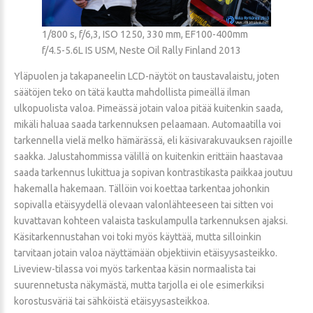
1/800 s, f/6,3, ISO 1250, 330 mm, EF100-400mm
f/4.5-5.6L IS USM, Neste Oil Rally Finland 2013
Yläpuolen ja takapaneelin LCD-näytöt on taustavalaistu, joten
säätöjen teko on tätä kautta mahdollista pimeällä ilman
ulkopuolista valoa. Pimeässä jotain valoa pitää kuitenkin saada,
mikäli haluaa saada tarkennuksen pelaamaan. Automaatilla voi
tarkennella vielä melko hämärässä, eli käsivarakuvauksen rajoille
saakka. Jalustahommissa välillä on kuitenkin erittäin haastavaa
saada tarkennus lukittua ja sopivan kontrastikasta paikkaa joutuu
hakemalla hakemaan. Tällöin voi koettaa tarkentaa johonkin
sopivalla etäisyydellä olevaan valonlähteeseen tai sitten voi
kuvattavan kohteen valaista taskulampulla tarkennuksen ajaksi.
Käsitarkennustahan voi toki myös käyttää, mutta silloinkin
tarvitaan jotain valoa näyttämään objektiivin etäisyysasteikko.
Liveview-tilassa voi myös tarkentaa käsin normaalista tai
suurennetusta näkymästä, mutta tarjolla ei ole esimerkiksi
korostusväriä tai sähköistä etäisyysasteikkoa.