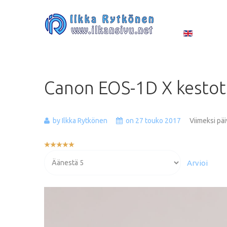
Canon
EOS-1D
X
kestot
by Ilkka Rytkönen
on 27 touko 2017
Viimeksi päi
Käyttäjän
arvio:
Voit
5
/
5
arvioida