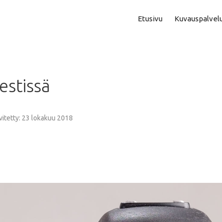
Etusivu
Kuvauspalvel
Asuntokuvaus
Aam
estissä
Perhe- Ja Lapsikuvaus
Kok
Valmistujaiskuvaus
Puo
vitetty: 23 lokakuu 2018
Juhla- Ja Tapahtumakuva
Mi
Hautajaiskuvaus
Vih
Yrityskuvaus
Vih