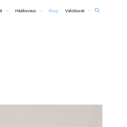
ut
Hääkuvaus
Blogi
Valokuvat
usta Iltaan (12+ H)
Hääkuvat
o Päivä (8h)
Moottoriurheilu
li Päivää (5h)
Matkailu
us
ljöömuotokuvaus
Sekalaiset
kiseremonia
kiminen + Miljöömuotokuvaus