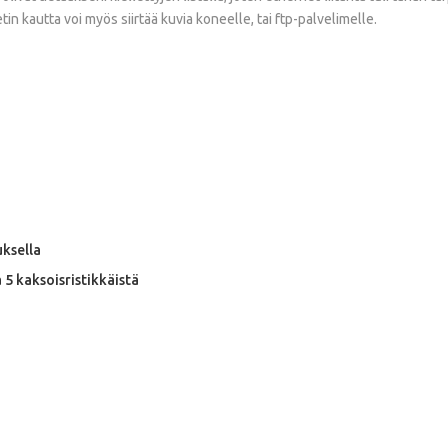
in kautta voi myös siirtää kuvia koneelle, tai ftp-palvelimelle.
uksella
a 5 kaksoisristikkäistä