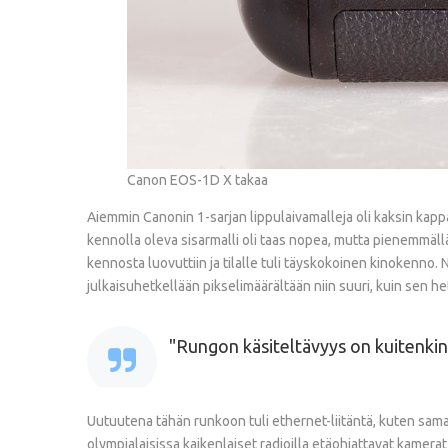
Canon EOS-1D X takaa
Aiemmin Canonin 1-sarjan lippulaivamalleja oli kaksin kapp
kennolla oleva sisarmalli oli taas nopea, mutta pienemmällä 
kennosta luovuttiin ja tilalle tuli täyskokoinen kinokenno.
julkaisuhetkellään pikselimäärältään niin suuri, kuin sen
Rungon käsiteltävyys on kuitenkin
Uutuutena tähän runkoon tuli ethernet-liitäntä, kuten sam
olympialaisissa kaikenlaiset radioilla etäohjattavat kamerat 