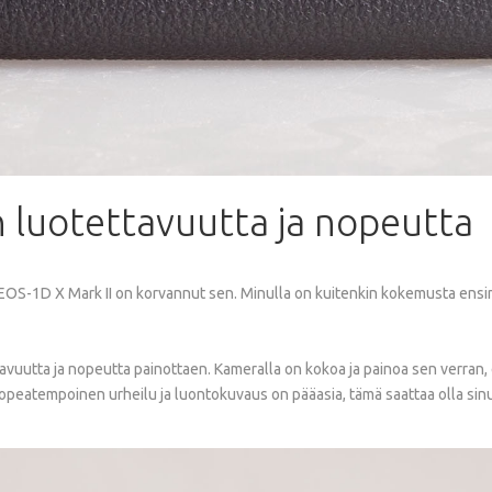
n
luotettavuutta
ja
nopeutta
OS-1D X Mark II on korvannut sen. Minulla on kuitenkin kokemusta ensimmä
utta ja nopeutta painottaen. Kameralla on kokoa ja painoa sen verran, et
i nopeatempoinen urheilu ja luontokuvaus on pääasia, tämä saattaa olla si