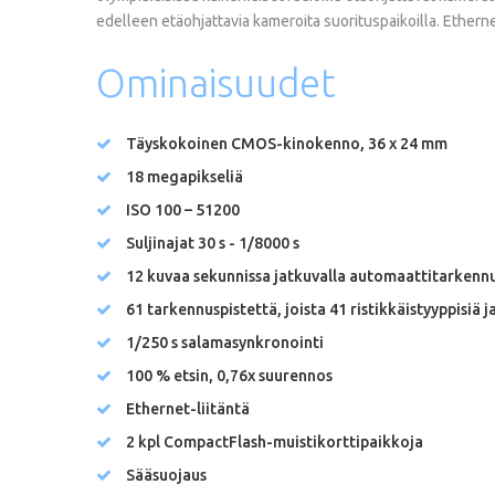
edelleen etäohjattavia kameroita suorituspaikoilla. Ethernet
Ominaisuudet
Täyskokoinen CMOS-kinokenno, 36 x 24 mm
18 megapikseliä
ISO 100 – 51200
Suljinajat 30 s - 1/8000 s
12 kuvaa sekunnissa jatkuvalla automaattitarkenn
61 tarkennuspistettä, joista 41 ristikkäistyyppisiä j
1/250 s salamasynkronointi
100 % etsin, 0,76x suurennos
Ethernet-liitäntä
2 kpl CompactFlash-muistikorttipaikkoja
Sääsuojaus