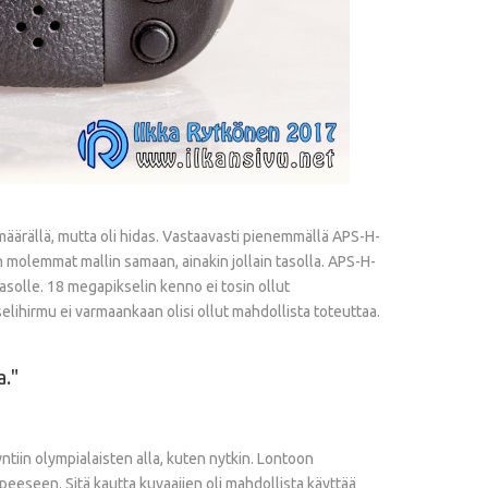
määrällä, mutta oli hidas. Vastaavasti pienemmällä APS-H-
en molemmat mallin samaan, ainakin jollain tasolla. APS-H-
tasolle. 18 megapikselin kenno ei tosin ollut
lihirmu ei varmaankaan olisi ollut mahdollista toteuttaa.
a.
iin olympialaisten alla, kuten nytkin. Lontoon
tarpeeseen. Sitä kautta kuvaajien oli mahdollista käyttää