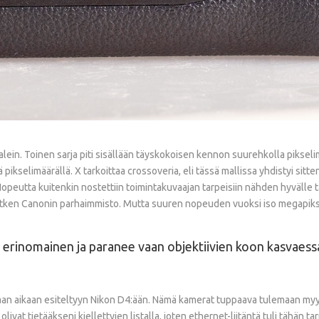
alein. Toinen sarja piti sisällään täyskokoisen kennon suurehkolla pikseli
pikselimäärällä. X tarkoittaa crossoveria, eli tässä mallissa yhdistyi sitt
 Nopeutta kuitenkin nostettiin toimintakuvaajan tarpeisiin nähden hyvälle 
 hetken Canonin parhaimmisto. Mutta suuren nopeuden vuoksi iso megapikse
 erinomainen ja paranee vaan objektiivien koon kasvaess
aan aikaan esiteltyyn Nikon D4:ään. Nämä kamerat tuppaava tulemaan myynt
olivat tietääkseni kiellettyjen listalla, joten ethernet-liitäntä tuli tähän 