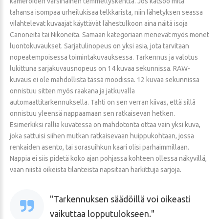
kameroiden varsinainen temmellyskenttä. Jos katsoo mitä
tahansa isompaa urheilukisaa telkkarista, niin lähetyksen seassa
vilahtelevat kuvaajat käyttävät lähestulkoon aina näitä isoja
Canoneita tai Nikoneita. Samaan kategoriaan menevät myös monet
luontokuvaukset. Sarjatulinopeus on yksi asia, jota tarvitaan
nopeatempoisessa toimintakuvauksessa. Tarkennus ja valotus
lukittuna sarjakuvausnopeus on 14 kuvaa sekunnissa. RAW-
kuvaus ei ole mahdollista tässä moodissa. 12 kuvaa sekunnissa
onnistuu sitten myös raakana ja jatkuvalla
automaattitarkennuksella. Tahti on sen verran kiivas, että sillä
onnistuu yleensä nappaamaan sen ratkaisevan hetken.
Esimerkiksi rallia kuvatessa on mahdotonta ottaa vain yksi kuva,
joka sattuisi siihen mutkan ratkaisevaan huippukohtaan, jossa
renkaiden asento, tai sorasuihkun kaari olisi parhaimmillaan.
Nappia ei siis pidetä koko ajan pohjassa kohteen ollessa näkyvillä,
vaan niistä oikeista tilanteista napsitaan harkittuja sarjoja.
Tarkennuksen säädöillä voi oikeasti
vaikuttaa lopputulokseen.