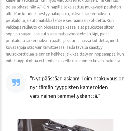
kameran laukaisun, tai myös valotuksen lukituksen. Tarkennus
pelaa takaseinän AF-ON-napilla, joka sattuu mukavasti peukalon
alle. Kun kohde ilmestyy näköpiiriin, aktivoit tarkennuksen
peukalolla ja automatiikka lähtee seuraamaan kohdetta. Kun
vaikkapa ralliauto on oikeassa paikassa, alat paukuttaa sitten
sopivan sarjan. Jos auto ajaa mutkayhdistelmän läpi, pidät
peukalolla tarkennuksen päällä ja seuraamassa kohdetta, mutta
kuvasarjoja otat vain tarvittaessa. Tällä tavalla säästyy
muistikorttitilaa ja ennen kaikkea jälkikäsittely on nopeampaa, kun
niitä huippukohtia ei tarvitse kaivella niin monen kuvan joukosta.
Nyt päästään asiaan! Toimintakuvaus on
nyt tämän tyyppisten kameroiden
varsinainen temmellyskenttä.