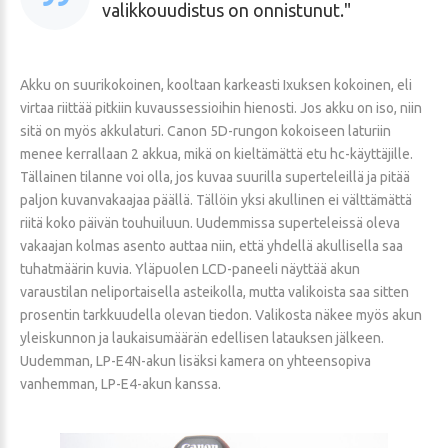
valikkouudistus on onnistunut.
Akku on suurikokoinen, kooltaan karkeasti Ixuksen kokoinen, eli
virtaa riittää pitkiin kuvaussessioihin hienosti. Jos akku on iso, niin
sitä on myös akkulaturi. Canon 5D-rungon kokoiseen laturiin
menee kerrallaan 2 akkua, mikä on kieltämättä etu hc-käyttäjille.
Tällainen tilanne voi olla, jos kuvaa suurilla superteleillä ja pitää
paljon kuvanvakaajaa päällä. Tällöin yksi akullinen ei välttämättä
riitä koko päivän touhuiluun. Uudemmissa superteleissä oleva
vakaajan kolmas asento auttaa niin, että yhdellä akullisella saa
tuhatmäärin kuvia. Yläpuolen LCD-paneeli näyttää akun
varaustilan neliportaisella asteikolla, mutta valikoista saa sitten
prosentin tarkkuudella olevan tiedon. Valikosta näkee myös akun
yleiskunnon ja laukaisumäärän edellisen latauksen jälkeen.
Uudemman, LP-E4N-akun lisäksi kamera on yhteensopiva
vanhemman, LP-E4-akun kanssa.