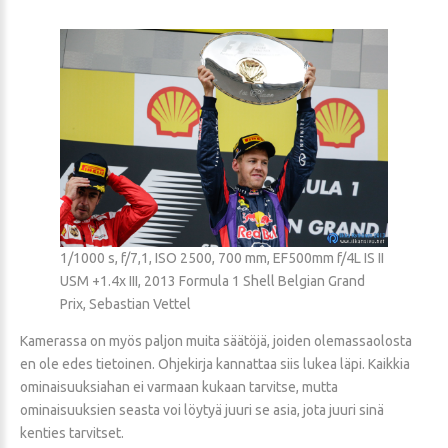
1/1000 s, f/7,1, ISO 2500, 700 mm, EF500mm f/4L IS II
USM +1.4x III, 2013 Formula 1 Shell Belgian Grand
Prix, Sebastian Vettel
Kamerassa on myös paljon muita säätöjä, joiden olemassaolosta
en ole edes tietoinen. Ohjekirja kannattaa siis lukea läpi. Kaikkia
ominaisuuksiahan ei varmaan kukaan tarvitse, mutta
ominaisuuksien seasta voi löytyä juuri se asia, jota juuri sinä
kenties tarvitset.