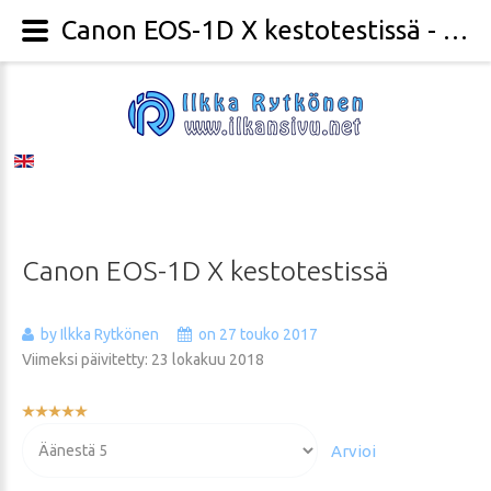
Canon EOS-1D X kestotestissä - Valokuvaaja Ilkka Rytkönen
Canon
EOS-1D
X
kestotestissä
by Ilkka Rytkönen
on 27 touko 2017
Viimeksi päivitetty: 23 lokakuu 2018
Käyttäjän
arvio:
Voit
5
/
5
arvioida