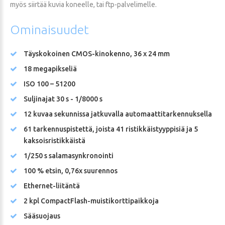
myös siirtää kuvia koneelle, tai ftp-palvelimelle.
Ominaisuudet
Täyskokoinen CMOS-kinokenno, 36 x 24 mm
18 megapikseliä
ISO 100 – 51200
Suljinajat 30 s - 1/8000 s
12 kuvaa sekunnissa jatkuvalla automaattitarkennuksella
61 tarkennuspistettä, joista 41 ristikkäistyyppisiä ja 5
kaksoisristikkäistä
1/250 s salamasynkronointi
100 % etsin, 0,76x suurennos
Ethernet-liitäntä
2 kpl CompactFlash-muistikorttipaikkoja
Sääsuojaus