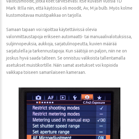
valotusmoodit, jotka koet tarvitsevasi. Itse kuvasin vuosia 1D
Mark III:lla niin, että käytössä oli moodit, Av, M ja bulb. Myös kolme
kustomoitavaa muistipaikkaa on tarjolla.
Samaan tapaan voi rajoittaa käytettävissä olevia
valonmittaustapoja erikseen automaatti- tai manuaalivalotuksissa,
suljinnopeuksia, aukkoja, sarjatulinopeutta, kuvien määrää
sarjatulella ja tarkennustapoja. Kun säätöjä on paljon, niin ne on
joskus hyvä saada talteen. Se onnistuu valikoista tallentamalla
asetukset muistikortille. Näin samat asetukset voi kopioida
vaikkapa toiseen samanlaiseen kameraan.