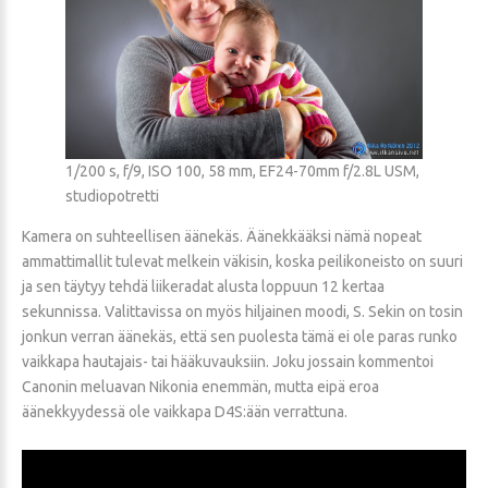
1/200 s, f/9, ISO 100, 58 mm, EF24-70mm f/2.8L USM,
studiopotretti
Kamera on suhteellisen äänekäs. Äänekkääksi nämä nopeat
ammattimallit tulevat melkein väkisin, koska peilikoneisto on suuri
ja sen täytyy tehdä liikeradat alusta loppuun 12 kertaa
sekunnissa. Valittavissa on myös hiljainen moodi, S. Sekin on tosin
jonkun verran äänekäs, että sen puolesta tämä ei ole paras runko
vaikkapa hautajais- tai hääkuvauksiin. Joku jossain kommentoi
Canonin meluavan Nikonia enemmän, mutta eipä eroa
äänekkyydessä ole vaikkapa D4S:ään verrattuna.