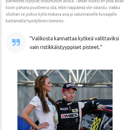
painikkeet löytyvät lihasmuistin avulla. Tämän vuoksi en pidä aivan
kovin pahana puutteena sitä, ettei näppäimiä ole valaistu. Vaikka
olisihan se joskus kyllä mukava asia ja satunnaiselle kuvaajalle
kieltämättä hyödyllinen toiminto.
Valikosta kannattaa kytkeä valittaviksi
vain ristikkäistyyppiset pisteet.