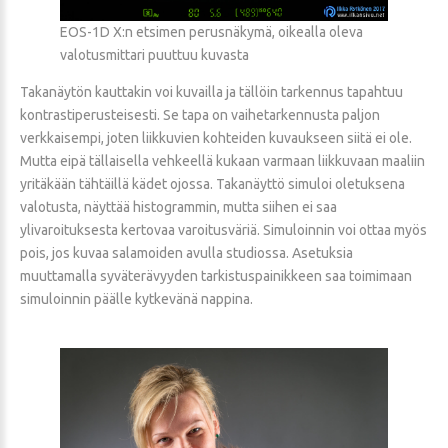
EOS-1D X:n etsimen perusnäkymä, oikealla oleva
valotusmittari puuttuu kuvasta
Takanäytön kauttakin voi kuvailla ja tällöin tarkennus tapahtuu
kontrastiperusteisesti. Se tapa on vaihetarkennusta paljon
verkkaisempi, joten liikkuvien kohteiden kuvaukseen siitä ei ole.
Mutta eipä tällaisella vehkeellä kukaan varmaan liikkuvaan maaliin
yritäkään tähtäillä kädet ojossa. Takanäyttö simuloi oletuksena
valotusta, näyttää histogrammin, mutta siihen ei saa
ylivaroituksesta kertovaa varoitusväriä. Simuloinnin voi ottaa myös
pois, jos kuvaa salamoiden avulla studiossa. Asetuksia
muuttamalla syväterävyyden tarkistuspainikkeen saa toimimaan
simuloinnin päälle kytkevänä nappina.