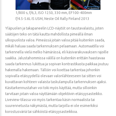
1/800 s, f/6,3, ISO 1250, 330 mm, EF100-400mm
f/4.5-5.6L IS USM, Neste Oil Rally Finland 2013
Yläpuolen ja takapaneelin LCD-näytöt on taustavalaistu, joten
säätöjen teko on tätä kautta mahdollista pimeällä ilman
ulkopuolista valoa. Pimeässä jotain valoa pitää kuitenkin saada,
mikäli haluaa saada tarkennuksen pelaamaan. Automaatilla voi
tarkennella vielä melko hämärässä, eli käsivarakuvauksen rajoille
saakka. Jalustahommissa välillä on kuitenkin erittäin haastavaa
saada tarkennus lukittua ja sopivan kontrastikasta paikkaa joutuu
hakemalla hakemaan. Tällöin voi koettaa tarkentaa johonkin
sopivalla etäisyydellä olevaan valonlähteeseen tai sitten voi
kuvattavan kohteen valaista taskulampulla tarkennuksen ajaksi.
Käsitarkennustahan voi toki myös käyttää, mutta silloinkin
tarvitaan jotain valoa näyttämään objektiivin etäisyysasteikko.
Liveview-tilassa voi myös tarkentaa käsin normaalista tai
suurennetusta näkymästä, mutta tarjolla ei ole esimerkiksi
korostusväriä tai sähköistä etäisyysasteikkoa.