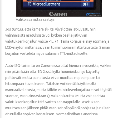
Valikoissa riittää säätöjä
Jos tuntuu, että kamera ali- tai ylivalottaa jatkuvasti, niin
valinnaisista asetuksista voi kytkeä päälle jatkuvan
valotuksenkorjailun välille -1...+1. Tämä korjaus ei näy etsimen ja
LCD-näytön mittarissa, vaan toimii huomaamatta taustalla. Saman
korjailun voi tehdä myös salaman TTL-mittaukselle.
Auto-ISO-toiminto on Canoneissa ollut hieman sivuseikka, vaikkei
niin pitäisikään olla. 1D X:ssä kyllä huomioidaan jo käytetty
polttoväli, mutta painotusta ei voi muuttaa nopeampaan tai
hitaampaan kuvaukseen. Tätähän voi kiertää käyttämällä
manuaalivalotusta, mutta tällöin valotuksenkorjailua ei voi käyttää
suoraan, vaan ainoastaan Q-valikon kautta. Mutta voit asettaa
valotuksenkorjailun tätä varten set-nappulalle. Asetuksen
muuttamisen jälkeen pidät vaan set-näppäintä pohjassa ja rullaat
eturullalla sopivan korjauksen. Normaalistihan Canonissa