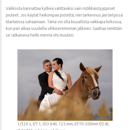
Valikosta kannattaa kytkeä valittaviksi vain ristikkäistyyppiset
pisteet. Jos käytät heikompaa pistettä, niin tarkennus jää tietyissä
tilanteissa sahaamaan. Tämä voi olla kiusallista vaikkapa kirkossa,
kun pari alkaa suudella vihkiseremonian jälkeen. Saattaa nimittäin
se ratkaiseva hetki mennä ohi muuten.
1/320 s, f/7,1, ISO 640, 125 mm, EF70-200mm f/2.8L