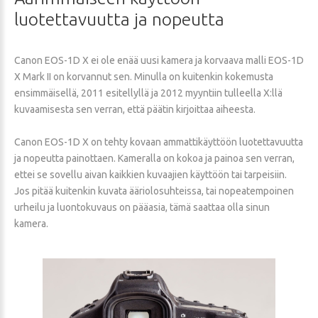
luotettavuutta
ja
nopeutta
Canon EOS-1D X ei ole enää uusi kamera ja korvaava malli EOS-1D
X Mark II on korvannut sen. Minulla on kuitenkin kokemusta
ensimmäisellä, 2011 esitellyllä ja 2012 myyntiin tulleella X:llä
kuvaamisesta sen verran, että päätin kirjoittaa aiheesta.
Canon EOS-1D X on tehty kovaan ammattikäyttöön luotettavuutta
ja nopeutta painottaen. Kameralla on kokoa ja painoa sen verran,
ettei se sovellu aivan kaikkien kuvaajien käyttöön tai tarpeisiin.
Jos pitää kuitenkin kuvata ääriolosuhteissa, tai nopeatempoinen
urheilu ja luontokuvaus on pääasia, tämä saattaa olla sinun
kamera.