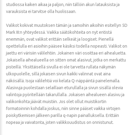
studiossa kaiken aikaa ja paljon, niin tällöin akun latauksista ja
varauksista ei tarvitse olla huolissaan.
Valikot kokivat muutoksen tämän ja samoihin aikoihin esitellyn 5D
Mark III:n yhteydessä. Vaikka säätökohteita on nyt entistä
enemmän, ovat valikot erittäin selkeät ja loogiset. Pienellä
opettelulla eri asioihin pääsee käsiksi todella nopeasti. Valikot on
jaettu eri värisiin välilehtiin. Jokainen väri osoittaa eri aihealuetta.
Jokaisella aihealueella on sitten omat alasivut, jotka on merkattu
pisteillä. Yksittäisellä sivulla ei ole tarvetta rullata näkymän
ulkopuolelle, sillä jokaisen sivun kaikki valinnat ovat aina
näkösällä. Isoja välilehtiä voi kelata Q-näppäintä painelemalla.
Alasivuja puolestaan selaillaan eturullalla ja sivun sisällä olevia
valintoja pyöritellään takarullalla. Jokaisen aihealueen alasivu ja
valikonkohta jäävät muistiin. Jos olet ollut muistikortin
formatoinnin kohdalla joskus, niin sinne pääset vaikka virtojen
poiskytkemisen jälkeen parilla q-napin painalluksella. Erittäin
nopeaa ja vaivatonta, joten valikkouudistus on onnistunut.