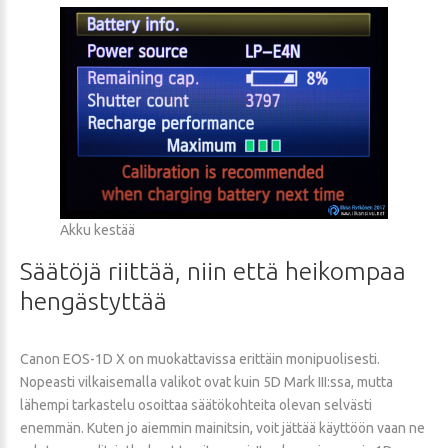
Akku kestää
Säätöjä
riittää,
niin
että
heikompaa
hengästyttää
Canon EOS-1D X on muokattavissa erittäin monipuolisesti.
Nopeasti vilkaisemalla valikot ovat kuin 5D Mark III:ssa, mutta
lähempi tarkastelu osoittaa säätökohteita olevan selvästi
enemmän. Kuten jo aiemmin mainitsin, voit jättää käyttöön vaan ne