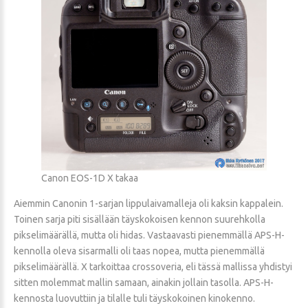
Canon EOS-1D X takaa
Aiemmin Canonin 1-sarjan lippulaivamalleja oli kaksin kappalein.
Toinen sarja piti sisällään täyskokoisen kennon suurehkolla
pikselimäärällä, mutta oli hidas. Vastaavasti pienemmällä APS-H-
kennolla oleva sisarmalli oli taas nopea, mutta pienemmällä
pikselimäärällä. X tarkoittaa crossoveria, eli tässä mallissa yhdistyi
sitten molemmat mallin samaan, ainakin jollain tasolla. APS-H-
kennosta luovuttiin ja tilalle tuli täyskokoinen kinokenno.