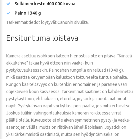
Sulkimen kesto 400 000 kuvaa
Paino 1340 g
Tarkemmat tiedot löytyvät Canonin sivuilta.
Ensituntuma
loistava
Kamera asettuu isohkoon käteen hienosti ja ote on pitävä. "Kiinteä
akkukahva" takaa hyvä otteen niin vaaka- kuin
pystykuvauksessakin. Painoahan rungolla on reilusti (1340 g),
mikä saattaa kevyempään kalustoon tottuneelta tuntua pahalta.
Rungon käsiteltävyys on kuitenkin erinomainen ja paranee vaan
objektiivien koon kasvaessa. Tärkeimmät säätimet on kahdennettu
pystykäyttöön, eli laukaisin, eturulla, joystick ja muutamat muut
napit. Pystykahvan napit voi kytkeä pois päältä, jos niitä ei tarvitse.
Joskus tulikin vahingonlaukauksia kameran roikkuessa virrat
päällä olalla. Kuvausote ei ole aivan symmetrinen pysty- ja vaaka-
asentojen välillä, mutta on riittävän lähellä toisiaan. Joystick on
yksi tärkeimmistä säätimistä, mutta sen hyödyntämiseksi on