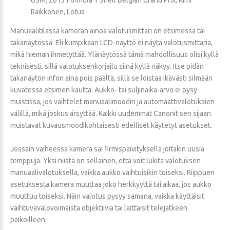
Räikkönen, Lotus
Manuaalitilassa kameran ainoa valotusmittari on etsimessä tai
takanäytössä. Eli kumpikaan LCD-näyttö ei näytä valotusmittaria,
mikä hieman ihmetyttää. Ylänäytössä tämä mahdollisuus olisi kyllä
teknisesti, sillä valotuksenkorjailu siinä kyllä näkyy. Itse pidän
takanäytön infon aina pois päältä, sillä se loistaa ikävästi silmään
kuvatessa etsimen kautta. Aukko- tai suljinaika-arvo ei pysy
muistissa, jos vaihtelet manuaalimoodin ja automaattivalotuksien
välillä, mikä joskus ärsyttää. Kaikki uudemmat Canonit sen sijaan
muistavat kuvausmoodikohtaisesti edelliset käytetyt asetukset.
Jossain vaiheessa kamera sai firmispäivityksellä joitakin uusia
temppuja. Yksi niistä on sellainen, että voit lukita valotuksen
manuaalivalotuksella, vaikka aukko vaihtuisikin toiseksi. Riippuen
asetuksesta kamera muuttaa joko herkkyyttä tai aikaa, jos aukko
muuttuu toiseksi. Näin valotus pysyy samana, vaikka käyttäisit
vaihtuvavalovoimaista objektiivia tai laittaisit telejatkeen
paikoilleen.