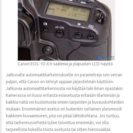
Canon EOS-1D X:n säätimiä ja yläpuolen LCD-näyttö
Jatkuvalle automaattitarkennukselle on parametreja sen verran
paljon, että Canon on tehnyt oppaan järjestelmän käyttöön.
Jatkuvaa automaattitarkennusta voi käyttää toki ilman opastakin.
Kamerassa on kuusi erilaista esiasetusta erilaisiin tilanteisiin ja
kaikkia näitä voi kustomoida omien tarpeiden ja kuvauskohteiden
mukaan. Ensimmäinen asetus on kuitenkin sellainen yleismoodi
kaikkeen kuvaamiseen, jota voi pitää lähtökohtana. Jos tuntuu,
että tarkennusvirheitä tulee toivottua enemmän, voi olla
tarpeellista kokeilla toista asetusta tai sitten hienosäätää