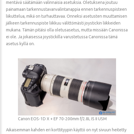
mentävä säätämään valinnaisia asetuksia. Oletuksena joutuu
painamaan tarkennustavanvalintanappia ennen tarkennuspisteen
liikuttelua, mikä on turhauttavaa. Onneksi asetusten muuttamisen
jälkeen tarkennuspiste liikkuu välittömästi joystickin liikkeiden
mukana. Tämän pitäisi olla oletusasetus, mutta missään Canonissa
ei ole. Ja jokaisessa joystickilla varustetussa Canonissa tämä
asetus kyllä on.
Canon EOS-1D X + EF 70-200mm f/2.8L IS II USM
Aikaisemman kahden eri korttityypin käyttö on nyt sivuun heitetty