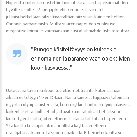
Nopeutta kuitenkin nostettiin toimintakuvaajan tarpeisiin nähden
hyvälle tasolle. 18 megapikselin kenno ei tosin ollut
julkaisuhetkellään pikselimäärältään niin suuri, kuin sen hetken
Canonin parhaimmisto. Mutta suuren nopeuden vuoksi iso
megapikselihirmu ei varmaankaan olisi ollut mahdollista toteuttaa.
Rungon käsiteltävyys on kuitenkin
erinomainen ja paranee vaan objektiivien
koon kasvaessa.
Uutuutena tähän runkoon tuli ethernet-liitäntä, kuten samaan
aikaan esiteltyyn Nikon D4:ään. Nämä kamerat tuppaava tulemaan
myyntiin olympialaisten alla, kuten nytkin. Lontoon olympialaisissa
kaikenlaiset radioilla etäohjattavat kamerat olivat tietääkseni
kiellettyjen listalla, joten ethernet-liitäntä tuli tähän tarpeeseen.
Sitä kautta kuvaajien oli mahdollista käyttää edelleen
etäohjattavia kameroita suorituspaikoilla. Ethernetin kautta voi