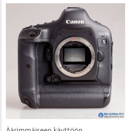
Äärimmäiseen
käyttöön