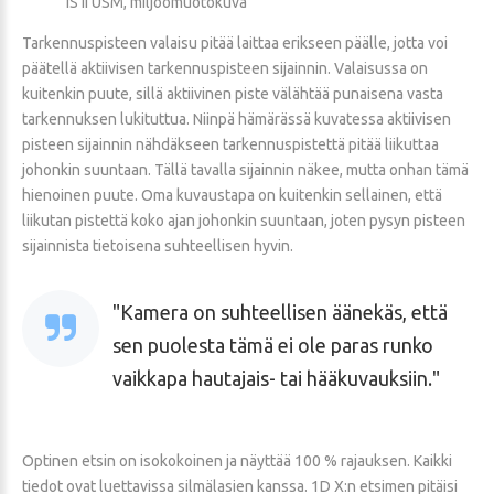
IS II USM, miljöömuotokuva
Tarkennuspisteen valaisu pitää laittaa erikseen päälle, jotta voi
päätellä aktiivisen tarkennuspisteen sijainnin. Valaisussa on
kuitenkin puute, sillä aktiivinen piste välähtää punaisena vasta
tarkennuksen lukituttua. Niinpä hämärässä kuvatessa aktiivisen
pisteen sijainnin nähdäkseen tarkennuspistettä pitää liikuttaa
johonkin suuntaan. Tällä tavalla sijainnin näkee, mutta onhan tämä
hienoinen puute. Oma kuvaustapa on kuitenkin sellainen, että
liikutan pistettä koko ajan johonkin suuntaan, joten pysyn pisteen
sijainnista tietoisena suhteellisen hyvin.
Kamera on suhteellisen äänekäs, että
sen puolesta tämä ei ole paras runko
vaikkapa hautajais- tai hääkuvauksiin.
Optinen etsin on isokokoinen ja näyttää 100 % rajauksen. Kaikki
tiedot ovat luettavissa silmälasien kanssa. 1D X:n etsimen pitäisi