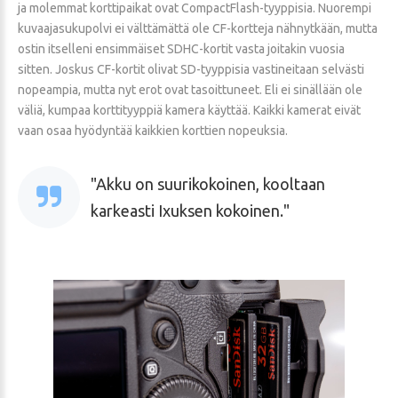
ja molemmat korttipaikat ovat CompactFlash-tyyppisia. Nuorempi
kuvaajasukupolvi ei välttämättä ole CF-kortteja nähnytkään, mutta
ostin itselleni ensimmäiset SDHC-kortit vasta joitakin vuosia
sitten. Joskus CF-kortit olivat SD-tyyppisia vastineitaan selvästi
nopeampia, mutta nyt erot ovat tasoittuneet. Eli ei sinällään ole
väliä, kumpaa korttityyppiä kamera käyttää. Kaikki kamerat eivät
vaan osaa hyödyntää kaikkien korttien nopeuksia.
Akku on suurikokoinen, kooltaan
karkeasti Ixuksen kokoinen.