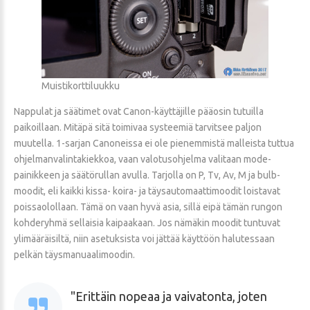
Muistikorttiluukku
Nappulat ja säätimet ovat Canon-käyttäjille pääosin tutuilla
paikoillaan. Mitäpä sitä toimivaa systeemiä tarvitsee paljon
muutella. 1-sarjan Canoneissa ei ole pienemmistä malleista tuttua
ohjelmanvalintakiekkoa, vaan valotusohjelma valitaan mode-
painikkeen ja säätörullan avulla. Tarjolla on P, Tv, Av, M ja bulb-
moodit, eli kaikki kissa- koira- ja täysautomaattimoodit loistavat
poissaolollaan. Tämä on vaan hyvä asia, sillä eipä tämän rungon
kohderyhmä sellaisia kaipaakaan. Jos nämäkin moodit tuntuvat
ylimääräisiltä, niin asetuksista voi jättää käyttöön halutessaan
pelkän täysmanuaalimoodin.
Erittäin nopeaa ja vaivatonta, joten