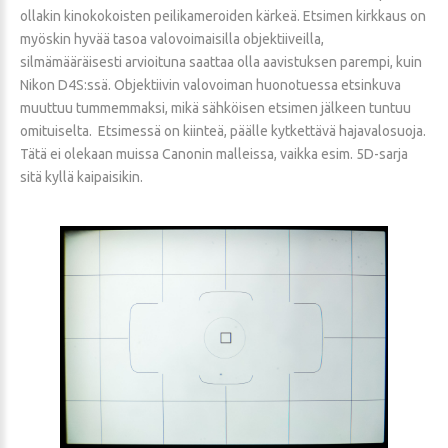
ollakin kinokokoisten peilikameroiden kärkeä. Etsimen kirkkaus on
myöskin hyvää tasoa valovoimaisilla objektiiveilla,
silmämääräisesti arvioituna saattaa olla aavistuksen parempi, kuin
Nikon D4S:ssä. Objektiivin valovoiman huonotuessa etsinkuva
muuttuu tummemmaksi, mikä sähköisen etsimen jälkeen tuntuu
omituiselta. Etsimessä on kiinteä, päälle kytkettävä hajavalosuoja.
Tätä ei olekaan muissa Canonin malleissa, vaikka esim. 5D-sarja
sitä kyllä kaipaisikin.