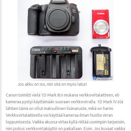
Jos akku on iso, niin sitä on myös laturi
Canon toimitti vielä 1D Mark III:n mukana verkkovirtalaitteen, eli
kameraa pystyi käyttämään suoraan verkkovirralla. 1D Mark IV:stä
lähtien tämä on ollut maksullinen lisävaruste, mikä on harmi.
Verkkovirtalaitteella voi käyttää kameraa ilman huolta virran
loppumisesta. Vaikka akussa virtaa kyllä riittää useimpiin tarpeisiin,
niin joskus verkkovirtakäyttö on paikallaan. Esim. Jos kuvaat vaikka