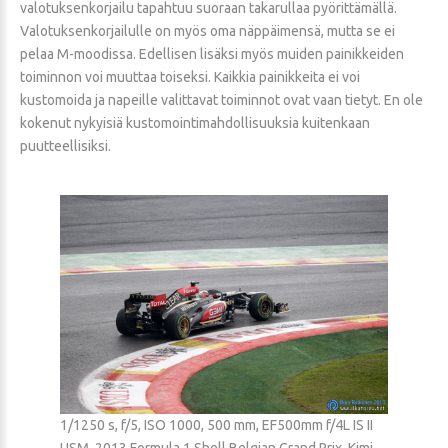
valotuksenkorjailu tapahtuu suoraan takarullaa pyörittämällä.
Valotuksenkorjailulle on myös oma näppäimensä, mutta se ei
pelaa M-moodissa. Edellisen lisäksi myös muiden painikkeiden
toiminnon voi muuttaa toiseksi. Kaikkia painikkeita ei voi
kustomoida ja napeille valittavat toiminnot ovat vaan tietyt. En ole
kokenut nykyisiä kustomointimahdollisuuksia kuitenkaan
puutteellisiksi.
1/1250 s, f/5, ISO 1000, 500 mm, EF500mm f/4L IS II
USM, 2013 Formula 1 Shell Belgian Grand Prix, Kimi