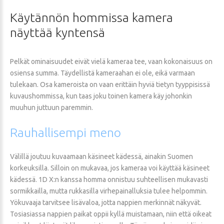
Käytännön
hommissa
kamera
näyttää
kyntensä
Pelkät ominaisuudet eivät vielä kameraa tee, vaan kokonaisuus on
osiensa summa. Täydellistä kameraahan ei ole, eikä varmaan
tulekaan. Osa kameroista on vaan erittäin hyviä tietyn tyyppisissä
kuvaushommissa, kun taas joku toinen kamera käy johonkin
muuhun juttuun paremmin.
Rauhallisempi
meno
Välillä joutuu kuvaamaan käsineet kädessä, ainakin Suomen
korkeuksilla. Silloin on mukavaa, jos kameraa voi käyttää käsineet
kädessä. 1D X:n kanssa homma onnistuu suhteellisen mukavasti
sormikkailla, mutta rukkasilla virhepainalluksia tulee helpommin.
Yökuvaaja tarvitsee lisävaloa, jotta nappien merkinnät näkyvät.
Tosiasiassa nappien paikat oppii kyllä muistamaan, niin että oikeat