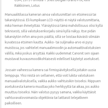
Räikkönen, Lotus
Manuaalitilassa kameran ainoa valotusmittari on etsimessä tai
takanäytössä. Eli kumpikaan LCD-näyttö ei näytä valotusmittaria,
mikä hieman ihmetyttää. Ylänäytössä tämä mahdollisuus olisi kyllä
teknisesti, sillä valotuksenkorjailu siinä kyllä näkyy. Itse pidän
takanäytön infon aina pois päältä, sillä se loistaa ikävästi silmään
kuvatessa etsimen kautta. Aukko- tai suljinaika-arvo ei pysy
muistissa, jos vaihtelet manuaalimoodin ja automaattivalotuksien
välillä, mikä joskus ärsyttää. Kaikki uudemmat Canonit sen sijaan
muistavat kuvausmoodikohtaisesti edelliset käytetyt asetukset.
Jossain vaiheessa kamera sai firmispäivityksellä joitakin uusia
temppuja. Yksi niistä on sellainen, että voit lukita valotuksen
manuaalivalotuksella, vaikka aukko vaihtuisikin toiseksi. Riippuen
asetuksesta kamera muuttaa joko herkkyyttä tai aikaa, jos aukko
muuttuu toiseksi. Näin valotus pysyy samana, vaikka käyttäisit
vaihtuvavalovoimaista objektiivia tai laittaisit telejatkeen
paikoilleen.