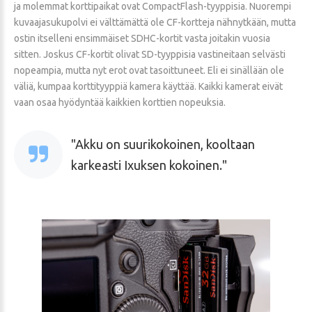
ja molemmat korttipaikat ovat CompactFlash-tyyppisia. Nuorempi
kuvaajasukupolvi ei välttämättä ole CF-kortteja nähnytkään, mutta
ostin itselleni ensimmäiset SDHC-kortit vasta joitakin vuosia
sitten. Joskus CF-kortit olivat SD-tyyppisia vastineitaan selvästi
nopeampia, mutta nyt erot ovat tasoittuneet. Eli ei sinällään ole
väliä, kumpaa korttityyppiä kamera käyttää. Kaikki kamerat eivät
vaan osaa hyödyntää kaikkien korttien nopeuksia.
Akku on suurikokoinen, kooltaan
karkeasti Ixuksen kokoinen.