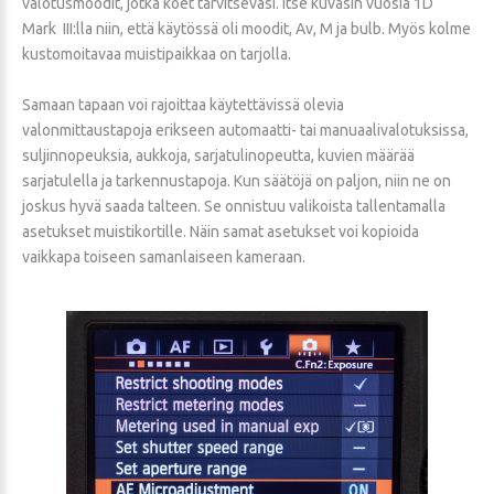
valotusmoodit, jotka koet tarvitsevasi. Itse kuvasin vuosia 1D
Mark III:lla niin, että käytössä oli moodit, Av, M ja bulb. Myös kolme
kustomoitavaa muistipaikkaa on tarjolla.
Samaan tapaan voi rajoittaa käytettävissä olevia
valonmittaustapoja erikseen automaatti- tai manuaalivalotuksissa,
suljinnopeuksia, aukkoja, sarjatulinopeutta, kuvien määrää
sarjatulella ja tarkennustapoja. Kun säätöjä on paljon, niin ne on
joskus hyvä saada talteen. Se onnistuu valikoista tallentamalla
asetukset muistikortille. Näin samat asetukset voi kopioida
vaikkapa toiseen samanlaiseen kameraan.