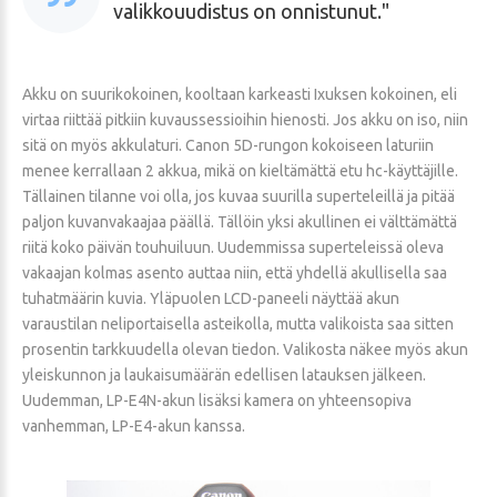
valikkouudistus on onnistunut.
Akku on suurikokoinen, kooltaan karkeasti Ixuksen kokoinen, eli
virtaa riittää pitkiin kuvaussessioihin hienosti. Jos akku on iso, niin
sitä on myös akkulaturi. Canon 5D-rungon kokoiseen laturiin
menee kerrallaan 2 akkua, mikä on kieltämättä etu hc-käyttäjille.
Tällainen tilanne voi olla, jos kuvaa suurilla superteleillä ja pitää
paljon kuvanvakaajaa päällä. Tällöin yksi akullinen ei välttämättä
riitä koko päivän touhuiluun. Uudemmissa superteleissä oleva
vakaajan kolmas asento auttaa niin, että yhdellä akullisella saa
tuhatmäärin kuvia. Yläpuolen LCD-paneeli näyttää akun
varaustilan neliportaisella asteikolla, mutta valikoista saa sitten
prosentin tarkkuudella olevan tiedon. Valikosta näkee myös akun
yleiskunnon ja laukaisumäärän edellisen latauksen jälkeen.
Uudemman, LP-E4N-akun lisäksi kamera on yhteensopiva
vanhemman, LP-E4-akun kanssa.