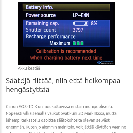
Akku kestää
Säätöjä
riittää,
niin
että
heikompaa
hengästyttää
Canon EOS-1D X on muokattavissa erittäin monipuolisesti.
Nopeasti vilkaisemalla valikot ovat kuin 5D Mark III:ssa, mutta
lähempi tarkastelu osoittaa säätökohteita olevan selvästi
enemmän. Kuten jo aiemmin mainitsin, voit jättää käyttöön vaan ne