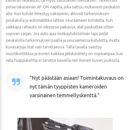
kameran laukaisun, tai myös valotuksen lukituksen. Tarkennus
pelaa takaseinän AF-ON-napilla, joka sattuu mukavasti peukalon
alle. Kun kohde ilmestyy näköpiiriin, aktivoit tarkennuksen
peukalolla ja automatiikka lähtee seuraamaan kohdetta. Kun
vaikkapa ralliauto on oikeassa paikassa, alat paukuttaa sitten
sopivan sarjan. Jos auto ajaa mutkayhdistelmän läpi, pidät
peukalolla tarkennuksen päällä ja seuraamassa kohdetta, mutta
kuvasarjoja otat vain tarvittaessa. Tällä tavalla säästyy
muistikorttitilaa ja ennen kaikkea jälkikäsittely on nopeampaa, kun
niitä huippukohtia ei tarvitse kaivella niin monen kuvan joukosta.
Nyt päästään asiaan! Toimintakuvaus on
nyt tämän tyyppisten kameroiden
varsinainen temmellyskenttä.