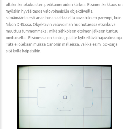
ollakin kinokokoisten peilikameroiden kärkeä. Etsimen kirkkaus on
myöskin hyvää tasoa valovoimaisilla objektiiveilla,
silmämääräisesti arvioituna saattaa olla aavistuksen parempi, kuin
Nikon D4S:ssä. Objektiivin valovoiman huonotuessa etsinkuva
muuttuu tummemmaksi, mikä sähköisen etsimen jälkeen tuntuu
omituiselta. Etsimessä on kiinteä, päälle kytkettävä hajavalosuoja.
Tätä ei olekaan muissa Canonin malleissa, vaikka esim. 5D-sarja
sitä kyllä kaipaisikin.