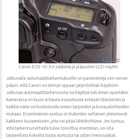
Canon EOS-1D X:n säätimiä ja yläpuolen LCD-näyttö
Jatkuvalle automaattitarkennukselle on parametreja sen verran
paljon, että Canon on tehnyt oppaan järjestelmän käyttöön.
Jatkuvaa automaattitarkennusta voi käyttää toki ilman opastakin.
Kamerassa on kuusi erilaista esiasetusta erilaisiin tilanteisiin ja
kaikkia näitä voi kustomoida omien tarpeiden ja kuvauskohteiden
mukaan. Ensimmäinen asetus on kuitenkin sellainen yleismoodi
kaikkeen kuvaamiseen, jota voi pitää lähtökohtana. Jos tuntuu,
että tarkennusvirheitä tulee toivottua enemmän, voi olla
tarpeellista kokeilla toista asetusta tai sitten hienosäätää