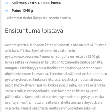
Sulkimen kesto 400 000 kuvaa
Paino 1340 g
Tarkemmat tiedot löytyvät Canonin sivuilta.
Ensituntuma
loistava
Kamera asettuu isohkoon käteen hienosti ja ote on pitävä. "Kiinteä
akkukahva" takaa hyvä otteen niin vaaka- kuin
pystykuvauksessakin. Painoahan rungolla on reilusti (1340 g),
mikä saattaa kevyempään kalustoon tottuneelta tuntua pahalta.
Rungon käsiteltävyys on kuitenkin erinomainen ja paranee vaan
objektiivien koon kasvaessa. Tärkeimmät säätimet on kahdennettu
pystykäyttöön, eli laukaisin, eturulla, joystick ja muutamat muut
napit. Pystykahvan napit voi kytkeä pois päältä, jos niitä ei tarvitse.
Joskus tulikin vahingonlaukauksia kameran roikkuessa virrat
päällä olalla. Kuvausote ei ole aivan symmetrinen pysty- ja vaaka-
asentojen välillä, mutta on riittävän lähellä toisiaan. Joystick on
yksi tärkeimmistä säätimistä, mutta sen hyödyntämiseksi on