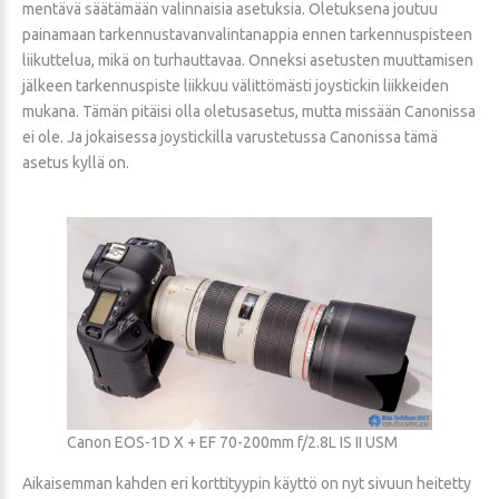
mentävä säätämään valinnaisia asetuksia. Oletuksena joutuu
painamaan tarkennustavanvalintanappia ennen tarkennuspisteen
liikuttelua, mikä on turhauttavaa. Onneksi asetusten muuttamisen
jälkeen tarkennuspiste liikkuu välittömästi joystickin liikkeiden
mukana. Tämän pitäisi olla oletusasetus, mutta missään Canonissa
ei ole. Ja jokaisessa joystickilla varustetussa Canonissa tämä
asetus kyllä on.
Canon EOS-1D X + EF 70-200mm f/2.8L IS II USM
Aikaisemman kahden eri korttityypin käyttö on nyt sivuun heitetty