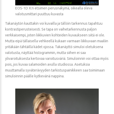
EOS-1D X:n etsimen perusnäkymä, oikealla oleva
valotusmittari puuttuu kuvasta
Takanäytön kauttakin voi kuvailla ja tällöin tarkennus tapahtuu
kontrastiperusteisesti. Se tapa on vaihetarkennusta paljon
verkkaisempi, joten liikkuvien kohteiden kuvaukseen siitä ei ole.
Mutta eipä tällaisella vehkeellä kukaan varmaan liikkuvaan maaliin
yritäkään tähtäillä kädet ojossa. Takanäyttö simuloi oletuksena
valotusta, näyttää histogrammin, mutta siihen ei saa
ylivaroituksesta kertovaa varoitusväriä. Simuloinnin voi ottaa myös
pois, jos kuvaa salamoiden avulla studiossa. Asetuksia
muuttamalla syväterävyyden tarkistuspainikkeen saa toimimaan
simuloinnin päälle kytkevänä nappina.