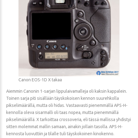
Canon EOS-1D X takaa
Aiemmin Canonin 1-sarjan lippulaivamalleja oli kaksin kappalein.
Toinen sarja piti sisällään täyskokoisen kennon suurehkolla
pikselimäärällä, mutta oli hidas. Vastaavasti pienemmällä APS-H-
kennolla oleva sisarmalli oli taas nopea, mutta pienemmällä
pikselimäärällä. X tarkoittaa crossoveria, eli tässä mallissa yhdistyi
sitten molemmat mallin samaan, ainakin jollain tasolla. APS-H-
kennosta luovuttiin ja tilalle tuli täyskokoinen kinokenno.