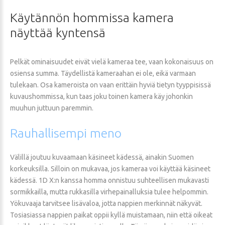
Käytännön
hommissa
kamera
näyttää
kyntensä
Pelkät ominaisuudet eivät vielä kameraa tee, vaan kokonaisuus on
osiensa summa. Täydellistä kameraahan ei ole, eikä varmaan
tulekaan. Osa kameroista on vaan erittäin hyviä tietyn tyyppisissä
kuvaushommissa, kun taas joku toinen kamera käy johonkin
muuhun juttuun paremmin.
Rauhallisempi
meno
Välillä joutuu kuvaamaan käsineet kädessä, ainakin Suomen
korkeuksilla. Silloin on mukavaa, jos kameraa voi käyttää käsineet
kädessä. 1D X:n kanssa homma onnistuu suhteellisen mukavasti
sormikkailla, mutta rukkasilla virhepainalluksia tulee helpommin.
Yökuvaaja tarvitsee lisävaloa, jotta nappien merkinnät näkyvät.
Tosiasiassa nappien paikat oppii kyllä muistamaan, niin että oikeat