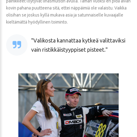
painikkeet löytyvät lihasmuistin avulla. Tämän vuoksi en pidä aivan
kovin pahana puutteena sitä, ettei näppäimiä ole valaistu. Vaikka
olisihan se joskus kyllä mukava asia ja satunnaiselle kuvaajalle
kieltämättä hyödyllinen toiminto.
Valikosta kannattaa kytkeä valittaviksi
vain ristikkäistyyppiset pisteet.