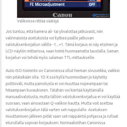
Valikoissa riittää säätöjä
Jos tuntuu, että kamera ali- tai ylivalottaa jatkuvasti, niin
valinnaisista asetuksista voi kytkeä päälle jatkuvan
valotuksenkorjailun välille -1...+1. Tämä korjaus ei näy etsimen ja
LCD-näytön mittarissa, vaan toimii huomaamatta taustalla. Saman
korjailun voi tehdä myös salaman TTL-mittaukselle.
Auto-ISO-toiminto on Canoneissa ollut hieman sivuseikka, vaikkei
niin pitäisikään olla. 1D X:ssä kyllä huomioidaan jo käytetty
polttoväli, mutta painotusta ei voi muuttaa nopeampaan tai
hitaampaan kuvaukseen. Tätähän voi kiertää käyttämällä
manuaalivalotusta, mutta tällöin valotuksenkorjailua ei voi käyttää
suoraan, vaan ainoastaan Q-valikon kautta. Mutta voit asettaa
valotuksenkorjailun tätä varten set-nappulalle. Asetuksen
muuttamisen jälkeen pidät vaan set-näppäintä pohjassa ja rullaat
eturullalla sopivan korjauksen. Normaalistihan Canonissa