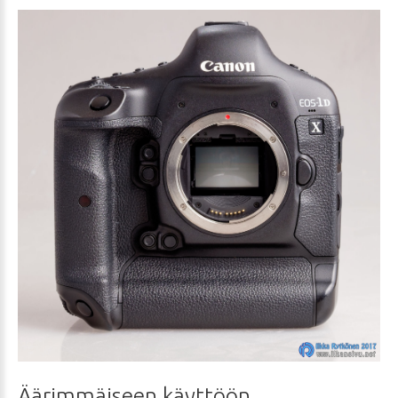
Äärimmäiseen
käyttöön