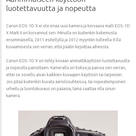
luotettavuutta
ja
nopeutta
Canon EOS-1D X ei ole enää uusi kamera ja korvaava malli EOS-1D
X Mark II on korvannut sen. Minulla on kuitenkin kokemusta
ensimmäisellä, 2011 esitellyllä ja 2012 myyntiin tulleella X:llä
kuvaamisesta sen verran, että päätin kirjoittaa aiheesta.
Canon EOS-1D X on tehty kovaan ammattikäyttöön luotettavuutta
ja nopeutta painottaen. Kameralla on kokoa ja painoa sen verran,
ettei se sovellu aivan kaikkien kuvaajien käyttöön tai tarpeisiin.
Jos pitää kuitenkin kuvata ääriolosuhteissa, tai nopeatempoinen
urheilu ja luontokuvaus on pääasia, tämä saattaa olla sinun
kamera.