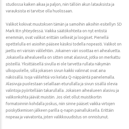
studiossa kaiken aikaa ja paljon, niin tällöin akun latauksista ja
varauksista ei tarvitse olla huolissaan.
Valikot kokivat muutoksen tämän ja samoihin aikoihin esitellyn 5D
Mark III:n yhteydessä. Vaikka säätökohteita on nyt entistä
enemmän, ovat valikot erittäin selkeät ja loogiset. Pienellä
opettelulla eri asioihin pääsee käsiksi todella nopeasti. Valikot on
jaettu eri värisiin välilehtiin. Jokainen väri osoittaa eri aihealuetta.
Jokaisella aihealueella on sitten omat alasivut, jotka on merkattu
pisteillä. Yksittäisellä sivulla ei ole tarvetta rullata näkymän
ulkopuolelle, sillä jokaisen sivun kaikki valinnat ovat aina
näkösällä. Isoja välilehtiä voi kelata Q-näppäintä painelemalla.
Alasivuja puolestaan selaillaan eturullalla ja sivun sisällä olevia
valintoja pyöritellään takarullalla. Jokaisen aihealueen alasivu ja
valikonkohta jäävät muistiin. Jos olet ollut muistikortin
formatoinnin kohdalla joskus, niin sinne pääset vaikka virtojen
poiskytkemisen jälkeen parilla q-napin painalluksella. Erittäin
nopeaa ja vaivatonta, joten valikkouudistus on onnistunut.