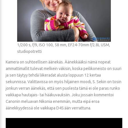
1/200 s, f/9, ISO 100, 58 mm, EF24-70mm f/2.8L USM,
studiopotretti
Kamera on suhteellisen äänekäs. Äänekkääksi nämä nopeat
ammattimallit tulevat melkein väkisin, koska peilikoneisto on suuri
ja sen täytyy tehdä liikeradat alusta loppuun 12 kertaa
sekunnissa. Valittavissa on myös hiljainen moodi, S. Sekin on tosin
jonkun verran äänekäs, että sen puolesta tämä ei ole paras runko
vaikkapa hautajais- tai hääkuvauksiin. Joku jossain kommentoi
Canonin meluavan Nikonia enemmän, mutta eipä eroa
äänekkyydessä ole vaikkapa D4S:ään verrattuna.