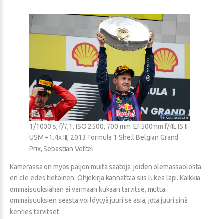
1/1000 s, f/7,1, ISO 2500, 700 mm, EF500mm f/4L IS II
USM +1.4x III, 2013 Formula 1 Shell Belgian Grand
Prix, Sebastian Vettel
Kamerassa on myös paljon muita säätöjä, joiden olemassaolosta
en ole edes tietoinen. Ohjekirja kannattaa siis lukea läpi. Kaikkia
ominaisuuksiahan ei varmaan kukaan tarvitse, mutta
ominaisuuksien seasta voi löytyä juuri se asia, jota juuri sinä
kenties tarvitset.