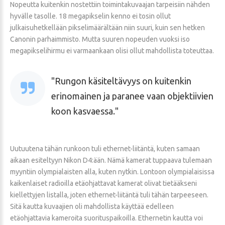
Nopeutta kuitenkin nostettiin toimintakuvaajan tarpeisiin nähden
hyvälle tasolle. 18 megapikselin kenno ei tosin ollut
julkaisuhetkellään pikselimäärältään niin suuri, kuin sen hetken
Canonin parhaimmisto. Mutta suuren nopeuden vuoksi iso
megapikselihirmu ei varmaankaan olisi ollut mahdollista toteuttaa.
Rungon käsiteltävyys on kuitenkin
erinomainen ja paranee vaan objektiivien
koon kasvaessa.
Uutuutena tähän runkoon tuli ethernet-liitäntä, kuten samaan
aikaan esiteltyyn Nikon D4:ään. Nämä kamerat tuppaava tulemaan
myyntiin olympialaisten alla, kuten nytkin. Lontoon olympialaisissa
kaikenlaiset radioilla etäohjattavat kamerat olivat tietääkseni
kiellettyjen listalla, joten ethernet-liitäntä tuli tähän tarpeeseen.
Sitä kautta kuvaajien oli mahdollista käyttää edelleen
etäohjattavia kameroita suorituspaikoilla. Ethernetin kautta voi