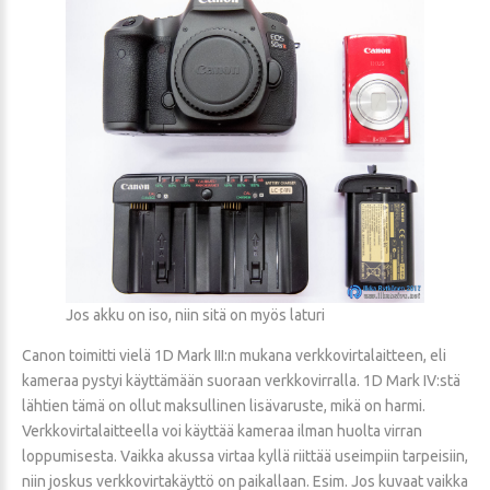
Jos akku on iso, niin sitä on myös laturi
Canon toimitti vielä 1D Mark III:n mukana verkkovirtalaitteen, eli
kameraa pystyi käyttämään suoraan verkkovirralla. 1D Mark IV:stä
lähtien tämä on ollut maksullinen lisävaruste, mikä on harmi.
Verkkovirtalaitteella voi käyttää kameraa ilman huolta virran
loppumisesta. Vaikka akussa virtaa kyllä riittää useimpiin tarpeisiin,
niin joskus verkkovirtakäyttö on paikallaan. Esim. Jos kuvaat vaikka