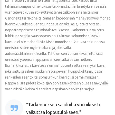
kameroiden varsinainen temmellyskenttä. Jos katsoo mitä
tahansa isompaa urheilukisaa telkkarista, niin lähetyksen seassa
vilahtelevat kuvaajat käyttävät lähestulkoon aina näitä isoja
Canoneita tai Nikoneita. Samaan kategoriaan menevät myös monet
luontokuvaukset. Sarjatulinopeus on yksi asia, jota tarvitaan
nopeatempoisessa toimintakuvauksessa. Tarkennus ja valotus
lukittuna sarjakuvausnopeus on 14 kuvaa sekunnissa. RAW-
kuvaus ei ole mahdollista tässä moodissa. 12 kuvaa sekunnissa
onnistuu sitten myös raakana ja jatkuvalla
automaattitarkennuksella. Tahti on sen verran kiivas, että sillä
onnistuu yleensä nappaamaan sen ratkaisevan hetken.
Esimerkiksi rallia kuvatessa on mahdotonta ottaa vain yksi kuva,
joka sattuisi siihen mutkan ratkaisevaan huippukohtaan, jossa
renkaiden asento, tai sorasuihkun kaari olisi parhaimmillaan.
Nappia ei siis pidetä koko ajan pohjassa kohteen ollessa näkyvillä,
vaan niistä oikeista tilanteista napsitaan harkittuja sarjoja.
Tarkennuksen säädöillä voi oikeasti
vaikuttaa lopputulokseen.