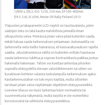
1/800 s, f/6,3, ISO 1250, 330 mm, EF100-400mm
f/4.5-5.6L IS USM, Neste Oil Rally Finland 2013
Yläpuolen ja takapaneelin LCD-näytöt on taustavalaistu, joten
säätöjen teko on tätä kautta mahdollista pimeällä ilman
ulkopuolista valoa. Pimeässä jotain valoa pitää kuitenkin saada,
mikäli haluaa saada tarkennuksen pelaamaan. Automaatilla voi
tarkennella vielä melko hämärässä, eli käsivarakuvauksen rajoille
saakka. Jalustahommissa välillä on kuitenkin erittäin haastavaa
saada tarkennus lukittua ja sopivan kontrastikasta paikkaa joutuu
hakemalla hakemaan. Tällöin voi koettaa tarkentaa johonkin
sopivalla etäisyydellä olevaan valonlähteeseen tai sitten voi
kuvattavan kohteen valaista taskulampulla tarkennuksen ajaksi.
Käsitarkennustahan voi toki myös käyttää, mutta silloinkin
tarvitaan jotain valoa näyttämään objektiivin etäisyysasteikko.
Liveview-tilassa voi myös tarkentaa käsin normaalista tai
suurennetusta näkymästä, mutta tarjolla ei ole esimerkiksi
korostusväriä tai sähköistä etäisyysasteikkoa.