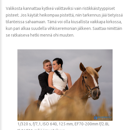
Valikosta kannattaa kytkeä valittaviksi vain ristikkäistyyppiset
pisteet. Jos käytät heikompaa pistettä, niin tarkennus jää tietyissä
tilanteissa sahaamaan. Tämä voi olla kiusallista vaikkapa kirkossa,
kun pari alkaa suudella vihkiseremonian jälkeen. Saattaa nimittäin
se ratkaiseva hetki mennä ohi muuten.
1/320 s, f/7,1, ISO 640, 125 mm, EF70-200mm f/2.8L