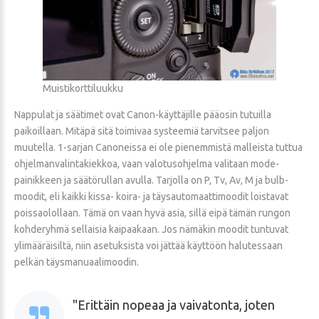
Muistikorttiluukku
Nappulat ja säätimet ovat Canon-käyttäjille pääosin tutuilla
paikoillaan. Mitäpä sitä toimivaa systeemiä tarvitsee paljon
muutella. 1-sarjan Canoneissa ei ole pienemmistä malleista tuttua
ohjelmanvalintakiekkoa, vaan valotusohjelma valitaan mode-
painikkeen ja säätörullan avulla. Tarjolla on P, Tv, Av, M ja bulb-
moodit, eli kaikki kissa- koira- ja täysautomaattimoodit loistavat
poissaolollaan. Tämä on vaan hyvä asia, sillä eipä tämän rungon
kohderyhmä sellaisia kaipaakaan. Jos nämäkin moodit tuntuvat
ylimääräisiltä, niin asetuksista voi jättää käyttöön halutessaan
pelkän täysmanuaalimoodin.
Erittäin nopeaa ja vaivatonta, joten