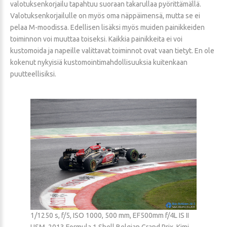
valotuksenkorjailu tapahtuu suoraan takarullaa pyörittämällä.
Valotuksenkorjailulle on myös oma näppäimensä, mutta se ei
pelaa M-moodissa. Edellisen lisäksi myös muiden painikkeiden
toiminnon voi muuttaa toiseksi. Kaikkia painikkeita ei voi
kustomoida ja napeille valittavat toiminnot ovat vaan tietyt. En ole
kokenut nykyisiä kustomointimahdollisuuksia kuitenkaan
puutteellisiksi.
1/1250 s, f/5, ISO 1000, 500 mm, EF500mm f/4L IS II
USM, 2013 Formula 1 Shell Belgian Grand Prix, Kimi