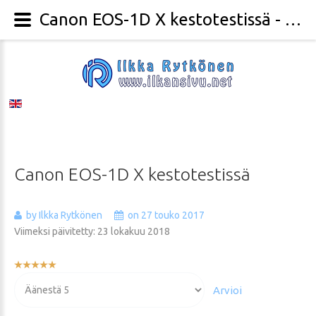
Canon EOS-1D X kestotestissä - Valokuvaaja Ilkka Rytkönen
Canon
EOS-1D
X
kestotestissä
by Ilkka Rytkönen
on 27 touko 2017
Viimeksi päivitetty: 23 lokakuu 2018
Käyttäjän
arvio:
Voit
5
/
5
arvioida