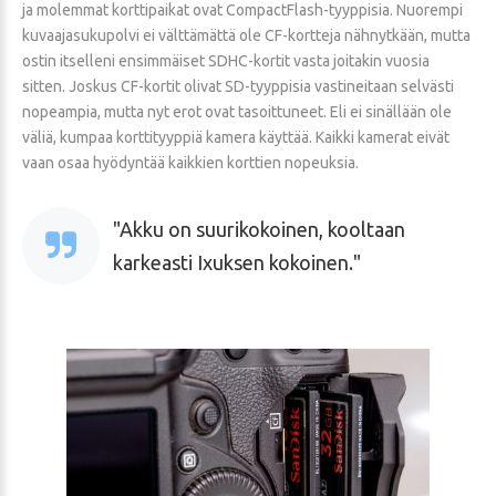
ja molemmat korttipaikat ovat CompactFlash-tyyppisia. Nuorempi
kuvaajasukupolvi ei välttämättä ole CF-kortteja nähnytkään, mutta
ostin itselleni ensimmäiset SDHC-kortit vasta joitakin vuosia
sitten. Joskus CF-kortit olivat SD-tyyppisia vastineitaan selvästi
nopeampia, mutta nyt erot ovat tasoittuneet. Eli ei sinällään ole
väliä, kumpaa korttityyppiä kamera käyttää. Kaikki kamerat eivät
vaan osaa hyödyntää kaikkien korttien nopeuksia.
Akku on suurikokoinen, kooltaan
karkeasti Ixuksen kokoinen.