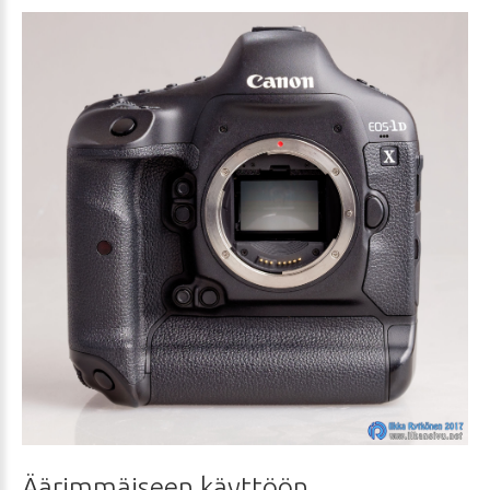
Äärimmäiseen
käyttöön