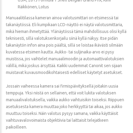
Räikkönen, Lotus
Manuaalitilassa kameran ainoa valotusmittari on etsimessä tai
takanäytössä. Eli kumpikaan LCD-näyttö ei näytä valotusmittaria,
mikä hieman ihmetyttää. Ylänäytössä tämä mahdollisuus olisi kyllä
teknisesti, sillä valotuksenkorjailu siinä kyllä näkyy. Itse pidän
takanäytön infon aina pois päältä, sillä se loistaa ikävästi silmään
kuvatessa etsimen kautta. Aukko- tai suljinaika-arvo ei pysy
muistissa, jos vaihtelet manuaalimoodin ja automaattivalotuksien
välillä, mikä joskus ärsyttää. Kaikki uudemmat Canonit sen sijaan
muistavat kuvausmoodikohtaisesti edelliset käytetyt asetukset.
Jossain vaiheessa kamera sai firmispäivityksellä joitakin uusia
temppuja. Yksi niistä on sellainen, että voit lukita valotuksen
manuaalivalotuksella, vaikka aukko vaihtuisikin toiseksi. Riippuen
asetuksesta kamera muuttaa joko herkkyyttä tai aikaa, jos aukko
muuttuu toiseksi. Näin valotus pysyy samana, vaikka käyttäisit
vaihtuvavalovoimaista objektiivia tai laittaisit telejatkeen
paikoilleen.