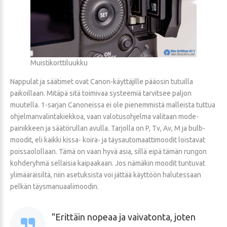
Muistikorttiluukku
Nappulat ja säätimet ovat Canon-käyttäjille pääosin tutuilla
paikoillaan. Mitäpä sitä toimivaa systeemiä tarvitsee paljon
muutella. 1-sarjan Canoneissa ei ole pienemmistä malleista tuttua
ohjelmanvalintakiekkoa, vaan valotusohjelma valitaan mode-
painikkeen ja säätörullan avulla. Tarjolla on P, Tv, Av, M ja bulb-
moodit, eli kaikki kissa- koira- ja täysautomaattimoodit loistavat
poissaolollaan. Tämä on vaan hyvä asia, sillä eipä tämän rungon
kohderyhmä sellaisia kaipaakaan. Jos nämäkin moodit tuntuvat
ylimääräisiltä, niin asetuksista voi jättää käyttöön halutessaan
pelkän täysmanuaalimoodin.
Erittäin nopeaa ja vaivatonta, joten