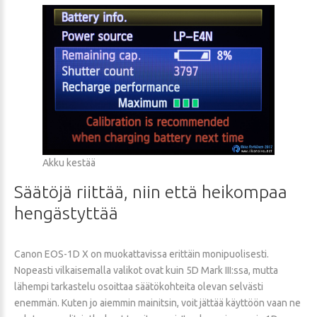
Akku kestää
Säätöjä
riittää,
niin
että
heikompaa
hengästyttää
Canon EOS-1D X on muokattavissa erittäin monipuolisesti.
Nopeasti vilkaisemalla valikot ovat kuin 5D Mark III:ssa, mutta
lähempi tarkastelu osoittaa säätökohteita olevan selvästi
enemmän. Kuten jo aiemmin mainitsin, voit jättää käyttöön vaan ne