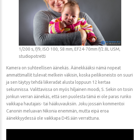
1/200 s, f/9, ISO 100, 58 mm, EF24-70mm f/2.8L USM,
studiopotretti
Kamera on suhteellisen äänekäs. Äänekkääksi nämä nopeat
ammattimallit tulevat melkein väkisin, koska peilikoneisto on suuri
ja sen täytyy tehdä liikeradat alusta loppuun 12 kertaa
sekunnissa. Valittavissa on myös hiljainen moodi, S. Sekin on tosin
jonkun verran äänekäs, että sen puolesta tämä ei ole paras runko
vaikkapa hautajais- tai hääkuvauksiin. Joku jossain kommentoi
Canonin meluavan Nikonia enemmän, mutta eipä eroa
äänekkyydessä ole vaikkapa D4S:ään verrattuna.