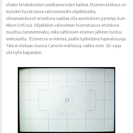
ollakin kinokokoisten peilikameroiden kärkeä. Etsimen kirkkaus on
myöskin hyvää tasoa valovoimaisilla objektiiveilla,
silmämääräisesti arvioituna saattaa olla aavistuksen parempi, kuin
Nikon D4S:ssä. Objektiivin valovoiman huonotuessa etsinkuva
muuttuu tummemmaksi, mikä sähköisen etsimen jälkeen tuntuu
omituiselta. Etsimessä on kiinteä, päälle kytkettävä hajavalosuoja.
Tätä ei olekaan muissa Canonin malleissa, vaikka esim. 5D-sarja
sitä kyllä kaipaisikin.