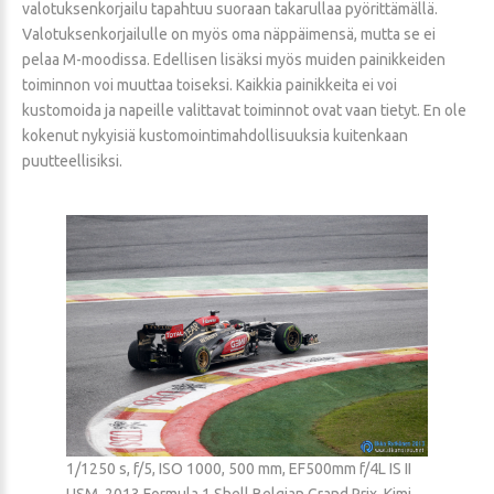
valotuksenkorjailu tapahtuu suoraan takarullaa pyörittämällä.
Valotuksenkorjailulle on myös oma näppäimensä, mutta se ei
pelaa M-moodissa. Edellisen lisäksi myös muiden painikkeiden
toiminnon voi muuttaa toiseksi. Kaikkia painikkeita ei voi
kustomoida ja napeille valittavat toiminnot ovat vaan tietyt. En ole
kokenut nykyisiä kustomointimahdollisuuksia kuitenkaan
puutteellisiksi.
1/1250 s, f/5, ISO 1000, 500 mm, EF500mm f/4L IS II
USM, 2013 Formula 1 Shell Belgian Grand Prix, Kimi