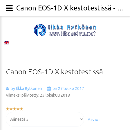
Canon EOS-1D X kestotestissä - Valokuvaaja Ilkka Rytkönen
Canon
EOS-1D
X
kestotestissä
by Ilkka Rytkönen
on 27 touko 2017
Viimeksi päivitetty: 23 lokakuu 2018
Käyttäjän
arvio:
Voit
5
/
5
arvioida