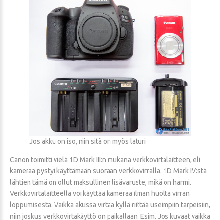
Jos akku on iso, niin sitä on myös laturi
Canon toimitti vielä 1D Mark III:n mukana verkkovirtalaitteen, eli
kameraa pystyi käyttämään suoraan verkkovirralla. 1D Mark IV:stä
lähtien tämä on ollut maksullinen lisävaruste, mikä on harmi.
Verkkovirtalaitteella voi käyttää kameraa ilman huolta virran
loppumisesta. Vaikka akussa virtaa kyllä riittää useimpiin tarpeisiin,
niin joskus verkkovirtakäyttö on paikallaan. Esim. Jos kuvaat vaikka