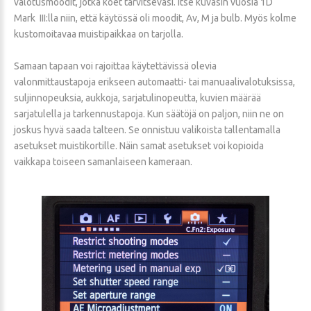
valotusmoodit, jotka koet tarvitsevasi. Itse kuvasin vuosia 1D
Mark III:lla niin, että käytössä oli moodit, Av, M ja bulb. Myös kolme
kustomoitavaa muistipaikkaa on tarjolla.
Samaan tapaan voi rajoittaa käytettävissä olevia
valonmittaustapoja erikseen automaatti- tai manuaalivalotuksissa,
suljinnopeuksia, aukkoja, sarjatulinopeutta, kuvien määrää
sarjatulella ja tarkennustapoja. Kun säätöjä on paljon, niin ne on
joskus hyvä saada talteen. Se onnistuu valikoista tallentamalla
asetukset muistikortille. Näin samat asetukset voi kopioida
vaikkapa toiseen samanlaiseen kameraan.