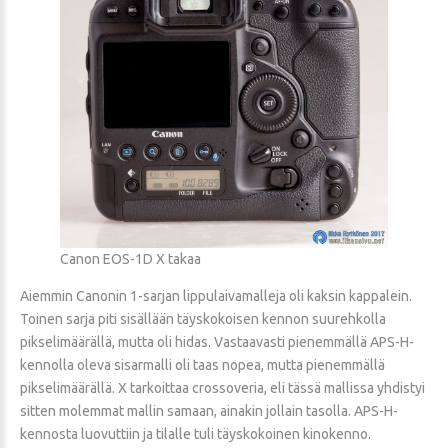
Canon EOS-1D X takaa
Aiemmin Canonin 1-sarjan lippulaivamalleja oli kaksin kappalein.
Toinen sarja piti sisällään täyskokoisen kennon suurehkolla
pikselimäärällä, mutta oli hidas. Vastaavasti pienemmällä APS-H-
kennolla oleva sisarmalli oli taas nopea, mutta pienemmällä
pikselimäärällä. X tarkoittaa crossoveria, eli tässä mallissa yhdistyi
sitten molemmat mallin samaan, ainakin jollain tasolla. APS-H-
kennosta luovuttiin ja tilalle tuli täyskokoinen kinokenno.