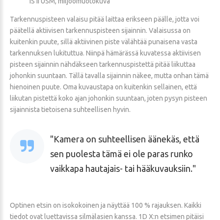
IS II USM, miljöömuotokuva
Tarkennuspisteen valaisu pitää laittaa erikseen päälle, jotta voi
päätellä aktiivisen tarkennuspisteen sijainnin. Valaisussa on
kuitenkin puute, sillä aktiivinen piste välähtää punaisena vasta
tarkennuksen lukituttua. Niinpä hämärässä kuvatessa aktiivisen
pisteen sijainnin nähdäkseen tarkennuspistettä pitää liikuttaa
johonkin suuntaan. Tällä tavalla sijainnin näkee, mutta onhan tämä
hienoinen puute. Oma kuvaustapa on kuitenkin sellainen, että
liikutan pistettä koko ajan johonkin suuntaan, joten pysyn pisteen
sijainnista tietoisena suhteellisen hyvin.
Kamera on suhteellisen äänekäs, että
sen puolesta tämä ei ole paras runko
vaikkapa hautajais- tai hääkuvauksiin.
Optinen etsin on isokokoinen ja näyttää 100 % rajauksen. Kaikki
tiedot ovat luettavissa silmälasien kanssa. 1D X:n etsimen pitäisi