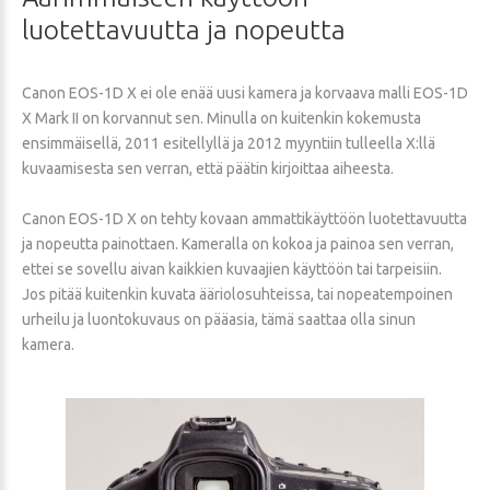
luotettavuutta
ja
nopeutta
Canon EOS-1D X ei ole enää uusi kamera ja korvaava malli EOS-1D
X Mark II on korvannut sen. Minulla on kuitenkin kokemusta
ensimmäisellä, 2011 esitellyllä ja 2012 myyntiin tulleella X:llä
kuvaamisesta sen verran, että päätin kirjoittaa aiheesta.
Canon EOS-1D X on tehty kovaan ammattikäyttöön luotettavuutta
ja nopeutta painottaen. Kameralla on kokoa ja painoa sen verran,
ettei se sovellu aivan kaikkien kuvaajien käyttöön tai tarpeisiin.
Jos pitää kuitenkin kuvata ääriolosuhteissa, tai nopeatempoinen
urheilu ja luontokuvaus on pääasia, tämä saattaa olla sinun
kamera.