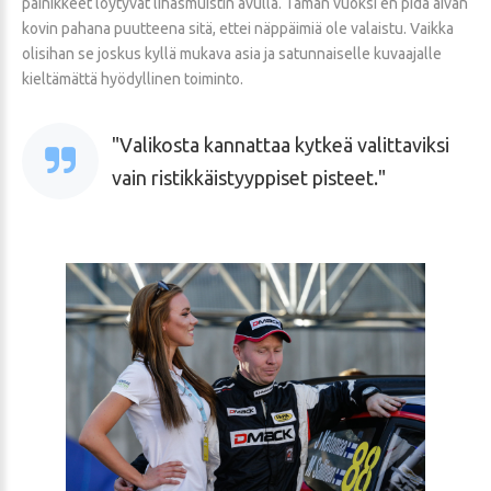
painikkeet löytyvät lihasmuistin avulla. Tämän vuoksi en pidä aivan
kovin pahana puutteena sitä, ettei näppäimiä ole valaistu. Vaikka
olisihan se joskus kyllä mukava asia ja satunnaiselle kuvaajalle
kieltämättä hyödyllinen toiminto.
Valikosta kannattaa kytkeä valittaviksi
vain ristikkäistyyppiset pisteet.