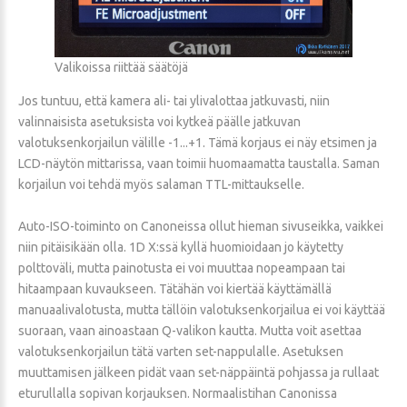
Valikoissa riittää säätöjä
Jos tuntuu, että kamera ali- tai ylivalottaa jatkuvasti, niin
valinnaisista asetuksista voi kytkeä päälle jatkuvan
valotuksenkorjailun välille -1...+1. Tämä korjaus ei näy etsimen ja
LCD-näytön mittarissa, vaan toimii huomaamatta taustalla. Saman
korjailun voi tehdä myös salaman TTL-mittaukselle.
Auto-ISO-toiminto on Canoneissa ollut hieman sivuseikka, vaikkei
niin pitäisikään olla. 1D X:ssä kyllä huomioidaan jo käytetty
polttoväli, mutta painotusta ei voi muuttaa nopeampaan tai
hitaampaan kuvaukseen. Tätähän voi kiertää käyttämällä
manuaalivalotusta, mutta tällöin valotuksenkorjailua ei voi käyttää
suoraan, vaan ainoastaan Q-valikon kautta. Mutta voit asettaa
valotuksenkorjailun tätä varten set-nappulalle. Asetuksen
muuttamisen jälkeen pidät vaan set-näppäintä pohjassa ja rullaat
eturullalla sopivan korjauksen. Normaalistihan Canonissa