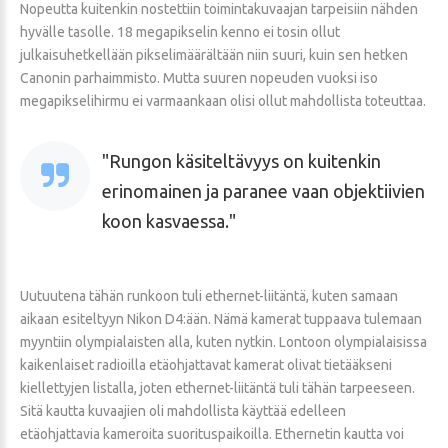
Nopeutta kuitenkin nostettiin toimintakuvaajan tarpeisiin nähden
hyvälle tasolle. 18 megapikselin kenno ei tosin ollut
julkaisuhetkellään pikselimäärältään niin suuri, kuin sen hetken
Canonin parhaimmisto. Mutta suuren nopeuden vuoksi iso
megapikselihirmu ei varmaankaan olisi ollut mahdollista toteuttaa.
Rungon käsiteltävyys on kuitenkin
erinomainen ja paranee vaan objektiivien
koon kasvaessa.
Uutuutena tähän runkoon tuli ethernet-liitäntä, kuten samaan
aikaan esiteltyyn Nikon D4:ään. Nämä kamerat tuppaava tulemaan
myyntiin olympialaisten alla, kuten nytkin. Lontoon olympialaisissa
kaikenlaiset radioilla etäohjattavat kamerat olivat tietääkseni
kiellettyjen listalla, joten ethernet-liitäntä tuli tähän tarpeeseen.
Sitä kautta kuvaajien oli mahdollista käyttää edelleen
etäohjattavia kameroita suorituspaikoilla. Ethernetin kautta voi