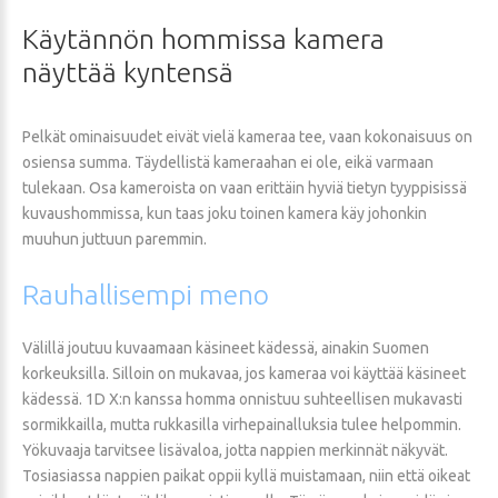
Käytännön
hommissa
kamera
näyttää
kyntensä
Pelkät ominaisuudet eivät vielä kameraa tee, vaan kokonaisuus on
osiensa summa. Täydellistä kameraahan ei ole, eikä varmaan
tulekaan. Osa kameroista on vaan erittäin hyviä tietyn tyyppisissä
kuvaushommissa, kun taas joku toinen kamera käy johonkin
muuhun juttuun paremmin.
Rauhallisempi
meno
Välillä joutuu kuvaamaan käsineet kädessä, ainakin Suomen
korkeuksilla. Silloin on mukavaa, jos kameraa voi käyttää käsineet
kädessä. 1D X:n kanssa homma onnistuu suhteellisen mukavasti
sormikkailla, mutta rukkasilla virhepainalluksia tulee helpommin.
Yökuvaaja tarvitsee lisävaloa, jotta nappien merkinnät näkyvät.
Tosiasiassa nappien paikat oppii kyllä muistamaan, niin että oikeat