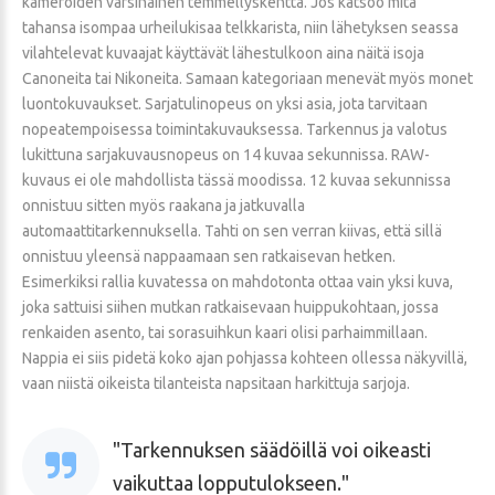
kameroiden varsinainen temmellyskenttä. Jos katsoo mitä
tahansa isompaa urheilukisaa telkkarista, niin lähetyksen seassa
vilahtelevat kuvaajat käyttävät lähestulkoon aina näitä isoja
Canoneita tai Nikoneita. Samaan kategoriaan menevät myös monet
luontokuvaukset. Sarjatulinopeus on yksi asia, jota tarvitaan
nopeatempoisessa toimintakuvauksessa. Tarkennus ja valotus
lukittuna sarjakuvausnopeus on 14 kuvaa sekunnissa. RAW-
kuvaus ei ole mahdollista tässä moodissa. 12 kuvaa sekunnissa
onnistuu sitten myös raakana ja jatkuvalla
automaattitarkennuksella. Tahti on sen verran kiivas, että sillä
onnistuu yleensä nappaamaan sen ratkaisevan hetken.
Esimerkiksi rallia kuvatessa on mahdotonta ottaa vain yksi kuva,
joka sattuisi siihen mutkan ratkaisevaan huippukohtaan, jossa
renkaiden asento, tai sorasuihkun kaari olisi parhaimmillaan.
Nappia ei siis pidetä koko ajan pohjassa kohteen ollessa näkyvillä,
vaan niistä oikeista tilanteista napsitaan harkittuja sarjoja.
Tarkennuksen säädöillä voi oikeasti
vaikuttaa lopputulokseen.