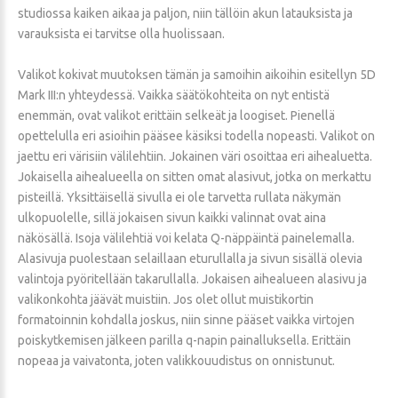
studiossa kaiken aikaa ja paljon, niin tällöin akun latauksista ja
varauksista ei tarvitse olla huolissaan.
Valikot kokivat muutoksen tämän ja samoihin aikoihin esitellyn 5D
Mark III:n yhteydessä. Vaikka säätökohteita on nyt entistä
enemmän, ovat valikot erittäin selkeät ja loogiset. Pienellä
opettelulla eri asioihin pääsee käsiksi todella nopeasti. Valikot on
jaettu eri värisiin välilehtiin. Jokainen väri osoittaa eri aihealuetta.
Jokaisella aihealueella on sitten omat alasivut, jotka on merkattu
pisteillä. Yksittäisellä sivulla ei ole tarvetta rullata näkymän
ulkopuolelle, sillä jokaisen sivun kaikki valinnat ovat aina
näkösällä. Isoja välilehtiä voi kelata Q-näppäintä painelemalla.
Alasivuja puolestaan selaillaan eturullalla ja sivun sisällä olevia
valintoja pyöritellään takarullalla. Jokaisen aihealueen alasivu ja
valikonkohta jäävät muistiin. Jos olet ollut muistikortin
formatoinnin kohdalla joskus, niin sinne pääset vaikka virtojen
poiskytkemisen jälkeen parilla q-napin painalluksella. Erittäin
nopeaa ja vaivatonta, joten valikkouudistus on onnistunut.