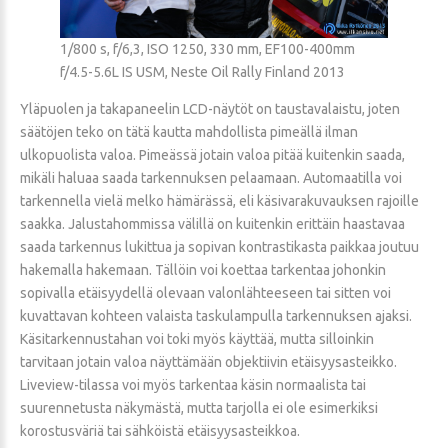
1/800 s, f/6,3, ISO 1250, 330 mm, EF100-400mm
f/4.5-5.6L IS USM, Neste Oil Rally Finland 2013
Yläpuolen ja takapaneelin LCD-näytöt on taustavalaistu, joten
säätöjen teko on tätä kautta mahdollista pimeällä ilman
ulkopuolista valoa. Pimeässä jotain valoa pitää kuitenkin saada,
mikäli haluaa saada tarkennuksen pelaamaan. Automaatilla voi
tarkennella vielä melko hämärässä, eli käsivarakuvauksen rajoille
saakka. Jalustahommissa välillä on kuitenkin erittäin haastavaa
saada tarkennus lukittua ja sopivan kontrastikasta paikkaa joutuu
hakemalla hakemaan. Tällöin voi koettaa tarkentaa johonkin
sopivalla etäisyydellä olevaan valonlähteeseen tai sitten voi
kuvattavan kohteen valaista taskulampulla tarkennuksen ajaksi.
Käsitarkennustahan voi toki myös käyttää, mutta silloinkin
tarvitaan jotain valoa näyttämään objektiivin etäisyysasteikko.
Liveview-tilassa voi myös tarkentaa käsin normaalista tai
suurennetusta näkymästä, mutta tarjolla ei ole esimerkiksi
korostusväriä tai sähköistä etäisyysasteikkoa.