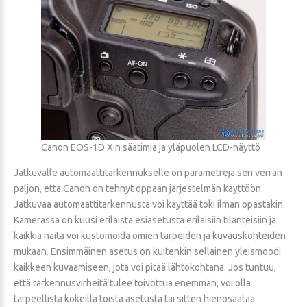
Canon EOS-1D X:n säätimiä ja yläpuolen LCD-näyttö
Jatkuvalle automaattitarkennukselle on parametreja sen verran
paljon, että Canon on tehnyt oppaan järjestelmän käyttöön.
Jatkuvaa automaattitarkennusta voi käyttää toki ilman opastakin.
Kamerassa on kuusi erilaista esiasetusta erilaisiin tilanteisiin ja
kaikkia näitä voi kustomoida omien tarpeiden ja kuvauskohteiden
mukaan. Ensimmäinen asetus on kuitenkin sellainen yleismoodi
kaikkeen kuvaamiseen, jota voi pitää lähtökohtana. Jos tuntuu,
että tarkennusvirheitä tulee toivottua enemmän, voi olla
tarpeellista kokeilla toista asetusta tai sitten hienosäätää