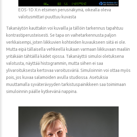
EOS-1D X:n etsimen perusnäkymä, oikealla oleva
valotusmittari puuttuu kuvasta
Takanäytön kauttakin voi kuvailla ja tällöin tarkennus tapahtuu
kontrastiperusteisesti. Se tapa on vaihetarkennusta paljon
verkkaisempi, joten liikkuvien kohteiden kuvaukseen siitä ei ole.
Mutta eipä tällaisella vehkeellä kukaan varmaan liikkuvaan maaliin
yritäkään tähtäillä kädet ojossa. Takanäyttö simuloi oletuksena
valotusta, näyttää histogrammin, mutta siihen ei saa
ylivaroituksesta kertovaa varoitusväriä. Simuloinnin voi ottaa myös
pois, jos kuvaa salamoiden avulla studiossa. Asetuksia
muuttamalla syväterävyyden tarkistuspainikkeen saa toimimaan
simuloinnin päälle kytkevänä nappina.