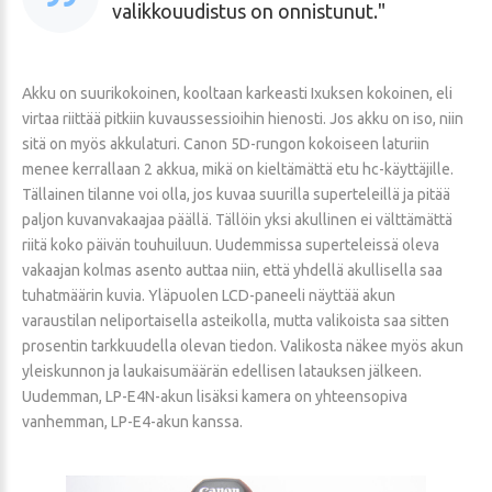
valikkouudistus on onnistunut.
Akku on suurikokoinen, kooltaan karkeasti Ixuksen kokoinen, eli
virtaa riittää pitkiin kuvaussessioihin hienosti. Jos akku on iso, niin
sitä on myös akkulaturi. Canon 5D-rungon kokoiseen laturiin
menee kerrallaan 2 akkua, mikä on kieltämättä etu hc-käyttäjille.
Tällainen tilanne voi olla, jos kuvaa suurilla superteleillä ja pitää
paljon kuvanvakaajaa päällä. Tällöin yksi akullinen ei välttämättä
riitä koko päivän touhuiluun. Uudemmissa superteleissä oleva
vakaajan kolmas asento auttaa niin, että yhdellä akullisella saa
tuhatmäärin kuvia. Yläpuolen LCD-paneeli näyttää akun
varaustilan neliportaisella asteikolla, mutta valikoista saa sitten
prosentin tarkkuudella olevan tiedon. Valikosta näkee myös akun
yleiskunnon ja laukaisumäärän edellisen latauksen jälkeen.
Uudemman, LP-E4N-akun lisäksi kamera on yhteensopiva
vanhemman, LP-E4-akun kanssa.