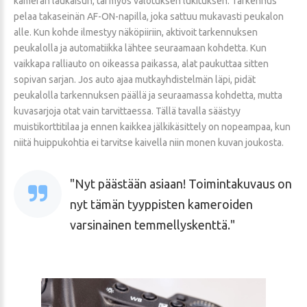
kameran laukaisun, tai myös valotuksen lukituksen. Tarkennus
pelaa takaseinän AF-ON-napilla, joka sattuu mukavasti peukalon
alle. Kun kohde ilmestyy näköpiiriin, aktivoit tarkennuksen
peukalolla ja automatiikka lähtee seuraamaan kohdetta. Kun
vaikkapa ralliauto on oikeassa paikassa, alat paukuttaa sitten
sopivan sarjan. Jos auto ajaa mutkayhdistelmän läpi, pidät
peukalolla tarkennuksen päällä ja seuraamassa kohdetta, mutta
kuvasarjoja otat vain tarvittaessa. Tällä tavalla säästyy
muistikorttitilaa ja ennen kaikkea jälkikäsittely on nopeampaa, kun
niitä huippukohtia ei tarvitse kaivella niin monen kuvan joukosta.
Nyt päästään asiaan! Toimintakuvaus on
nyt tämän tyyppisten kameroiden
varsinainen temmellyskenttä.