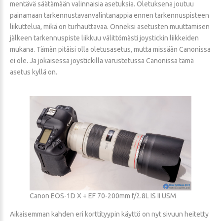
mentävä säätämään valinnaisia asetuksia. Oletuksena joutuu
painamaan tarkennustavanvalintanappia ennen tarkennuspisteen
liikuttelua, mikä on turhauttavaa. Onneksi asetusten muuttamisen
jälkeen tarkennuspiste liikkuu välittömästi joystickin liikkeiden
mukana. Tämän pitäisi olla oletusasetus, mutta missään Canonissa
ei ole. Ja jokaisessa joystickilla varustetussa Canonissa tämä
asetus kyllä on.
Canon EOS-1D X + EF 70-200mm f/2.8L IS II USM
Aikaisemman kahden eri korttityypin käyttö on nyt sivuun heitetty