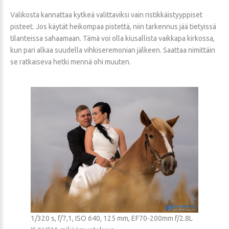
Valikosta kannattaa kytkeä valittaviksi vain ristikkäistyyppiset
pisteet. Jos käytät heikompaa pistettä, niin tarkennus jää tietyissä
tilanteissa sahaamaan. Tämä voi olla kiusallista vaikkapa kirkossa,
kun pari alkaa suudella vihkiseremonian jälkeen. Saattaa nimittäin
se ratkaiseva hetki mennä ohi muuten.
1/320 s, f/7,1, ISO 640, 125 mm, EF70-200mm f/2.8L