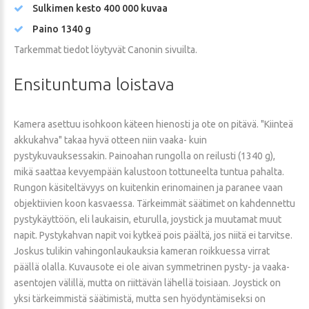
Sulkimen kesto 400 000 kuvaa
Paino 1340 g
Tarkemmat tiedot löytyvät Canonin sivuilta.
Ensituntuma
loistava
Kamera asettuu isohkoon käteen hienosti ja ote on pitävä. "Kiinteä
akkukahva" takaa hyvä otteen niin vaaka- kuin
pystykuvauksessakin. Painoahan rungolla on reilusti (1340 g),
mikä saattaa kevyempään kalustoon tottuneelta tuntua pahalta.
Rungon käsiteltävyys on kuitenkin erinomainen ja paranee vaan
objektiivien koon kasvaessa. Tärkeimmät säätimet on kahdennettu
pystykäyttöön, eli laukaisin, eturulla, joystick ja muutamat muut
napit. Pystykahvan napit voi kytkeä pois päältä, jos niitä ei tarvitse.
Joskus tulikin vahingonlaukauksia kameran roikkuessa virrat
päällä olalla. Kuvausote ei ole aivan symmetrinen pysty- ja vaaka-
asentojen välillä, mutta on riittävän lähellä toisiaan. Joystick on
yksi tärkeimmistä säätimistä, mutta sen hyödyntämiseksi on