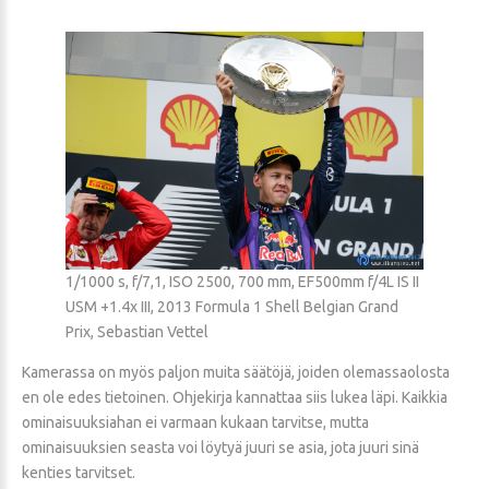
1/1000 s, f/7,1, ISO 2500, 700 mm, EF500mm f/4L IS II
USM +1.4x III, 2013 Formula 1 Shell Belgian Grand
Prix, Sebastian Vettel
Kamerassa on myös paljon muita säätöjä, joiden olemassaolosta
en ole edes tietoinen. Ohjekirja kannattaa siis lukea läpi. Kaikkia
ominaisuuksiahan ei varmaan kukaan tarvitse, mutta
ominaisuuksien seasta voi löytyä juuri se asia, jota juuri sinä
kenties tarvitset.