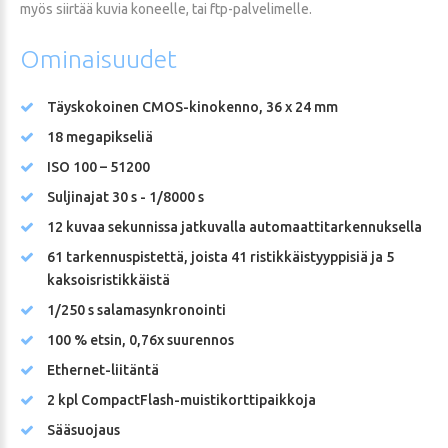
myös siirtää kuvia koneelle, tai ftp-palvelimelle.
Ominaisuudet
Täyskokoinen CMOS-kinokenno, 36 x 24 mm
18 megapikseliä
ISO 100 – 51200
Suljinajat 30 s - 1/8000 s
12 kuvaa sekunnissa jatkuvalla automaattitarkennuksella
61 tarkennuspistettä, joista 41 ristikkäistyyppisiä ja 5
kaksoisristikkäistä
1/250 s salamasynkronointi
100 % etsin, 0,76x suurennos
Ethernet-liitäntä
2 kpl CompactFlash-muistikorttipaikkoja
Sääsuojaus