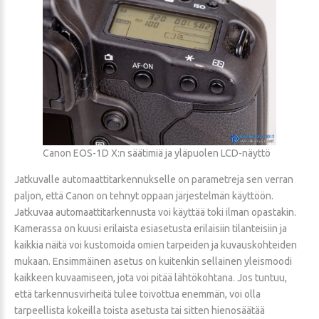
Canon EOS-1D X:n säätimiä ja yläpuolen LCD-näyttö
Jatkuvalle automaattitarkennukselle on parametreja sen verran
paljon, että Canon on tehnyt oppaan järjestelmän käyttöön.
Jatkuvaa automaattitarkennusta voi käyttää toki ilman opastakin.
Kamerassa on kuusi erilaista esiasetusta erilaisiin tilanteisiin ja
kaikkia näitä voi kustomoida omien tarpeiden ja kuvauskohteiden
mukaan. Ensimmäinen asetus on kuitenkin sellainen yleismoodi
kaikkeen kuvaamiseen, jota voi pitää lähtökohtana. Jos tuntuu,
että tarkennusvirheitä tulee toivottua enemmän, voi olla
tarpeellista kokeilla toista asetusta tai sitten hienosäätää