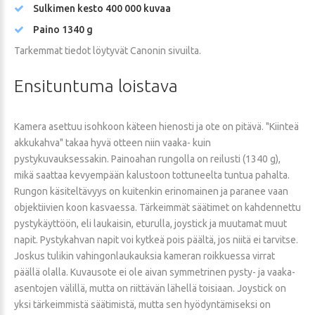
Sulkimen kesto 400 000 kuvaa
Paino 1340 g
Tarkemmat tiedot löytyvät Canonin sivuilta.
Ensituntuma
loistava
Kamera asettuu isohkoon käteen hienosti ja ote on pitävä. "Kiinteä
akkukahva" takaa hyvä otteen niin vaaka- kuin
pystykuvauksessakin. Painoahan rungolla on reilusti (1340 g),
mikä saattaa kevyempään kalustoon tottuneelta tuntua pahalta.
Rungon käsiteltävyys on kuitenkin erinomainen ja paranee vaan
objektiivien koon kasvaessa. Tärkeimmät säätimet on kahdennettu
pystykäyttöön, eli laukaisin, eturulla, joystick ja muutamat muut
napit. Pystykahvan napit voi kytkeä pois päältä, jos niitä ei tarvitse.
Joskus tulikin vahingonlaukauksia kameran roikkuessa virrat
päällä olalla. Kuvausote ei ole aivan symmetrinen pysty- ja vaaka-
asentojen välillä, mutta on riittävän lähellä toisiaan. Joystick on
yksi tärkeimmistä säätimistä, mutta sen hyödyntämiseksi on