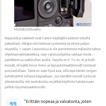
Muistikorttiluukku
Nappulat ja säätimet ovat Canon-käyttäjille pääosin tutuilla
paikoillaan. Mitäpä sitä toimivaa systeemiä tarvitsee paljon
muutella. 1-sarjan Canoneissa ei ole pienemmistä malleista tuttua
ohjelmanvalintakiekkoa, vaan valotusohjelma valitaan mode-
painikkeen ja säätörullan avulla. Tarjolla on P, Tv, Av, M ja bulb-
moodit, eli kaikki kissa- koira- ja täysautomaattimoodit loistavat
poissaolollaan. Tämä on vaan hyvä asia, sillä eipä tämän rungon
kohderyhmä sellaisia kaipaakaan. Jos nämäkin moodit tuntuvat
ylimääräisiltä, niin asetuksista voi jättää käyttöön halutessaan
pelkän täysmanuaalimoodin.
Erittäin nopeaa ja vaivatonta, joten