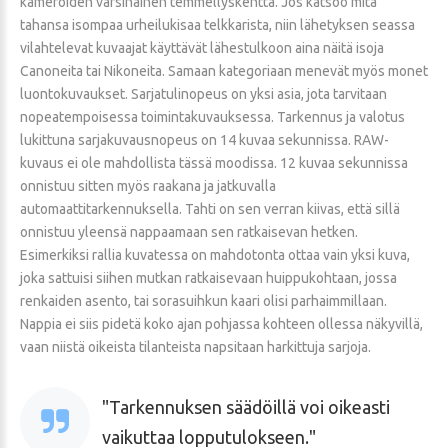
kameroiden varsinainen temmellyskenttä. Jos katsoo mitä
tahansa isompaa urheilukisaa telkkarista, niin lähetyksen seassa
vilahtelevat kuvaajat käyttävät lähestulkoon aina näitä isoja
Canoneita tai Nikoneita. Samaan kategoriaan menevät myös monet
luontokuvaukset. Sarjatulinopeus on yksi asia, jota tarvitaan
nopeatempoisessa toimintakuvauksessa. Tarkennus ja valotus
lukittuna sarjakuvausnopeus on 14 kuvaa sekunnissa. RAW-
kuvaus ei ole mahdollista tässä moodissa. 12 kuvaa sekunnissa
onnistuu sitten myös raakana ja jatkuvalla
automaattitarkennuksella. Tahti on sen verran kiivas, että sillä
onnistuu yleensä nappaamaan sen ratkaisevan hetken.
Esimerkiksi rallia kuvatessa on mahdotonta ottaa vain yksi kuva,
joka sattuisi siihen mutkan ratkaisevaan huippukohtaan, jossa
renkaiden asento, tai sorasuihkun kaari olisi parhaimmillaan.
Nappia ei siis pidetä koko ajan pohjassa kohteen ollessa näkyvillä,
vaan niistä oikeista tilanteista napsitaan harkittuja sarjoja.
Tarkennuksen säädöillä voi oikeasti
vaikuttaa lopputulokseen.