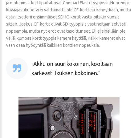
ja molemmat korttipaikat ovat CompactFlash-tyyppisia. Nuorempi
kuvaajasukupolvi ei välttämättä ole CF-kortteja nähnytkään, mutta
ostin itselleni ensimmäiset SDHC-kortit vasta joitakin vuosia
sitten. Joskus CF-kortit olivat SD-tyyppisia vastineitaan selvästi
nopeampia, mutta nyt erot ovat tasoittuneet. Eli ei sinällään ole
väliä, kumpaa korttityyppiä kamera käyttää. Kaikki kamerat eivät
vaan osaa hyödyntää kaikkien korttien nopeuksia.
Akku on suurikokoinen, kooltaan
karkeasti Ixuksen kokoinen.