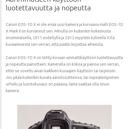
luotettavuutta
ja
nopeutta
Canon EOS-1D X ei ole enää uusi kamera ja korvaava malli EOS-1D
X Mark II on korvannut sen. Minulla on kuitenkin kokemusta
ensimmäisellä, 2011 esitellyllä ja 2012 myyntiin tulleella X:llä
kuvaamisesta sen verran, että päätin kirjoittaa aiheesta.
Canon EOS-1D X on tehty kovaan ammattikäyttöön luotettavuutta
ja nopeutta painottaen. Kameralla on kokoa ja painoa sen verran,
ettei se sovellu aivan kaikkien kuvaajien käyttöön tai tarpeisiin.
Jos pitää kuitenkin kuvata ääriolosuhteissa, tai nopeatempoinen
urheilu ja luontokuvaus on pääasia, tämä saattaa olla sinun
kamera.