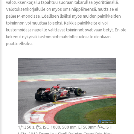
valotuksenkorjailu tapahtuu suoraan takarullaa pyörittämällä.
Valotuksenkorjailulle on myös oma näppäimensä, mutta se ei
pelaa M-moodissa. Edellisen lisäksi myös muiden painikkeiden
toiminnon voi muuttaa toiseksi. Kaikkia painikkeita ei voi
kustomoida ja napeille valittavat toiminnot ovat vaan tietyt. En ole
kokenut nykyisiä kustomointimahdollisuuksia kuitenkaan
puutteellisiksi.
1/1250 s, f/5, ISO 1000, 500 mm, EF500mm f/4L IS II
USM, 2013 Formula 1 Shell Belgian Grand Prix, Kimi