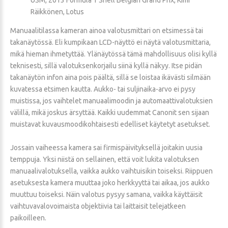
Räikkönen, Lotus
Manuaalitilassa kameran ainoa valotusmittari on etsimessä tai
takanäytössä. Eli kumpikaan LCD-näyttö ei näytä valotusmittaria,
mikä hieman ihmetyttää. Ylänäytössä tämä mahdollisuus olisi kyllä
teknisesti, sillä valotuksenkorjailu siinä kyllä näkyy. Itse pidän
takanäytön infon aina pois päältä, sillä se loistaa ikävästi silmään
kuvatessa etsimen kautta. Aukko- tai suljinaika-arvo ei pysy
muistissa, jos vaihtelet manuaalimoodin ja automaattivalotuksien
välillä, mikä joskus ärsyttää. Kaikki uudemmat Canonit sen sijaan
muistavat kuvausmoodikohtaisesti edelliset käytetyt asetukset.
Jossain vaiheessa kamera sai firmispäivityksellä joitakin uusia
temppuja. Yksi niistä on sellainen, että voit lukita valotuksen
manuaalivalotuksella, vaikka aukko vaihtuisikin toiseksi. Riippuen
asetuksesta kamera muuttaa joko herkkyyttä tai aikaa, jos aukko
muuttuu toiseksi. Näin valotus pysyy samana, vaikka käyttäisit
vaihtuvavalovoimaista objektiivia tai laittaisit telejatkeen
paikoilleen.