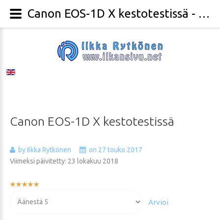
Canon EOS-1D X kestotestissä - Valokuvaaja Ilkka Rytkönen
Canon
EOS-1D
X
kestotestissä
by Ilkka Rytkönen
on 27 touko 2017
Viimeksi päivitetty: 23 lokakuu 2018
Käyttäjän
arvio:
Voit
5
/
5
arvioida