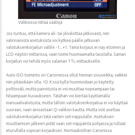
Valikoissa riittää säätöjä
Jos tuntuu, että kamera ali- tai ylivalottaa jatkuvasti, niin
valinnaisista asetuksista voi kytkeä päälle jatkuvan
valotuksenkorjailun välille -1...+1. Tämä korjaus ei näy etsimen ja
LCD-näytön mittarissa, vaan toimii huomaamatta taustalla. Saman
korjailun voi tehdä myös salaman TTL-mittaukselle.
Auto-ISO-toiminto on Canoneissa ollut hieman sivuseikka, vaikkei
niin pitäisikään olla. 1D X:ssä kyllä huomioidaan jo käytetty
polttoväli, mutta painotusta ei voi muuttaa nopeampaan tai
hitaampaan kuvaukseen. Tätähän voi kiertää käyttämällä
manuaalivalotusta, mutta tällöin valotuksenkorjailua ei voi käyttää
suoraan, vaan ainoastaan Q-valikon kautta. Mutta voit asettaa
valotuksenkorjailun tätä varten set-nappulalle. Asetuksen
muuttamisen jälkeen pidät vaan set-näppäintä pohjassa ja rullaat
eturullalla sopivan korjauksen. Normaalistihan Canonissa