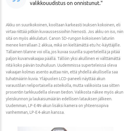
valikkouudistus on onnistunut.
Akku on suurikokoinen, kooltaan karkeasti Ixuksen kokoinen, eli
virtaa riittää pitkiin kuvaussessioihin hienosti. Jos akku on iso, niin
sitä on myös akkulaturi. Canon 5D-rungon kokoiseen laturiin
menee kerrallaan 2 akkua, mikä on kieltämättä etu hc-käyttäjille.
Tällainen tilanne voi olla, jos kuvaa suurilla superteleillä ja pitää
paljon kuvanvakaajaa päällä. Tällöin yksi akullinen ei välttämättä
riitä koko päivän touhuiluun. Uudemmissa superteleissä oleva
vakaajan kolmas asento auttaa niin, että yhdellä akullisella saa
tuhatmäärin kuvia. Yläpuolen LCD-paneeli näyttää akun
varaustilan neliportaisella asteikolla, mutta valikoista saa sitten
prosentin tarkkuudella olevan tiedon. Valikosta näkee myös akun
yleiskunnon ja laukaisumäärän edellisen latauksen jälkeen.
Uudemman, LP-E4N-akun lisäksi kamera on yhteensopiva
vanhemman, LP-E4-akun kanssa.