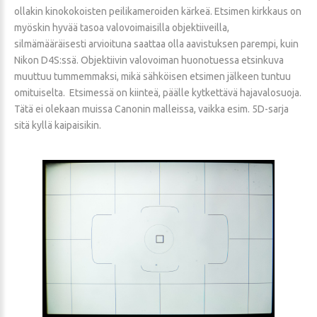
ollakin kinokokoisten peilikameroiden kärkeä. Etsimen kirkkaus on
myöskin hyvää tasoa valovoimaisilla objektiiveilla,
silmämääräisesti arvioituna saattaa olla aavistuksen parempi, kuin
Nikon D4S:ssä. Objektiivin valovoiman huonotuessa etsinkuva
muuttuu tummemmaksi, mikä sähköisen etsimen jälkeen tuntuu
omituiselta. Etsimessä on kiinteä, päälle kytkettävä hajavalosuoja.
Tätä ei olekaan muissa Canonin malleissa, vaikka esim. 5D-sarja
sitä kyllä kaipaisikin.