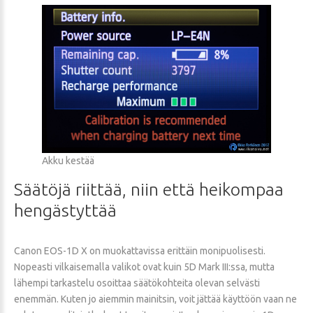
Akku kestää
Säätöjä
riittää,
niin
että
heikompaa
hengästyttää
Canon EOS-1D X on muokattavissa erittäin monipuolisesti.
Nopeasti vilkaisemalla valikot ovat kuin 5D Mark III:ssa, mutta
lähempi tarkastelu osoittaa säätökohteita olevan selvästi
enemmän. Kuten jo aiemmin mainitsin, voit jättää käyttöön vaan ne