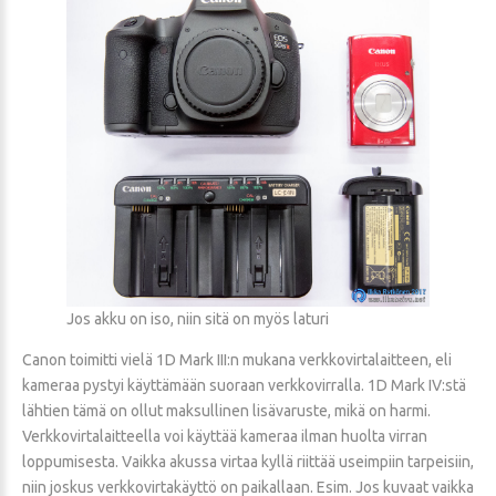
Jos akku on iso, niin sitä on myös laturi
Canon toimitti vielä 1D Mark III:n mukana verkkovirtalaitteen, eli
kameraa pystyi käyttämään suoraan verkkovirralla. 1D Mark IV:stä
lähtien tämä on ollut maksullinen lisävaruste, mikä on harmi.
Verkkovirtalaitteella voi käyttää kameraa ilman huolta virran
loppumisesta. Vaikka akussa virtaa kyllä riittää useimpiin tarpeisiin,
niin joskus verkkovirtakäyttö on paikallaan. Esim. Jos kuvaat vaikka