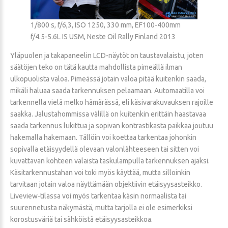
1/800 s, f/6,3, ISO 1250, 330 mm, EF100-400mm
f/4.5-5.6L IS USM, Neste Oil Rally Finland 2013
Yläpuolen ja takapaneelin LCD-näytöt on taustavalaistu, joten
säätöjen teko on tätä kautta mahdollista pimeällä ilman
ulkopuolista valoa. Pimeässä jotain valoa pitää kuitenkin saada,
mikäli haluaa saada tarkennuksen pelaamaan. Automaatilla voi
tarkennella vielä melko hämärässä, eli käsivarakuvauksen rajoille
saakka. Jalustahommissa välillä on kuitenkin erittäin haastavaa
saada tarkennus lukittua ja sopivan kontrastikasta paikkaa joutuu
hakemalla hakemaan. Tällöin voi koettaa tarkentaa johonkin
sopivalla etäisyydellä olevaan valonlähteeseen tai sitten voi
kuvattavan kohteen valaista taskulampulla tarkennuksen ajaksi.
Käsitarkennustahan voi toki myös käyttää, mutta silloinkin
tarvitaan jotain valoa näyttämään objektiivin etäisyysasteikko.
Liveview-tilassa voi myös tarkentaa käsin normaalista tai
suurennetusta näkymästä, mutta tarjolla ei ole esimerkiksi
korostusväriä tai sähköistä etäisyysasteikkoa.