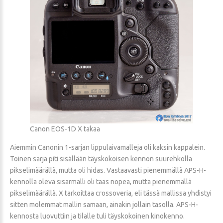
Canon EOS-1D X takaa
Aiemmin Canonin 1-sarjan lippulaivamalleja oli kaksin kappalein.
Toinen sarja piti sisällään täyskokoisen kennon suurehkolla
pikselimäärällä, mutta oli hidas. Vastaavasti pienemmällä APS-H-
kennolla oleva sisarmalli oli taas nopea, mutta pienemmällä
pikselimäärällä. X tarkoittaa crossoveria, eli tässä mallissa yhdistyi
sitten molemmat mallin samaan, ainakin jollain tasolla. APS-H-
kennosta luovuttiin ja tilalle tuli täyskokoinen kinokenno.