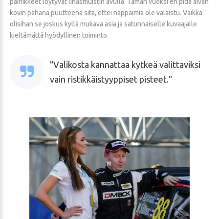
painikkeet löytyvät lihasmuistin avulla. Tämän vuoksi en pidä aivan
kovin pahana puutteena sitä, ettei näppäimiä ole valaistu. Vaikka
olisihan se joskus kyllä mukava asia ja satunnaiselle kuvaajalle
kieltämättä hyödyllinen toiminto.
Valikosta kannattaa kytkeä valittaviksi
vain ristikkäistyyppiset pisteet.