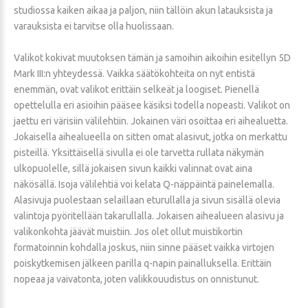
studiossa kaiken aikaa ja paljon, niin tällöin akun latauksista ja
varauksista ei tarvitse olla huolissaan.
Valikot kokivat muutoksen tämän ja samoihin aikoihin esitellyn 5D
Mark III:n yhteydessä. Vaikka säätökohteita on nyt entistä
enemmän, ovat valikot erittäin selkeät ja loogiset. Pienellä
opettelulla eri asioihin pääsee käsiksi todella nopeasti. Valikot on
jaettu eri värisiin välilehtiin. Jokainen väri osoittaa eri aihealuetta.
Jokaisella aihealueella on sitten omat alasivut, jotka on merkattu
pisteillä. Yksittäisellä sivulla ei ole tarvetta rullata näkymän
ulkopuolelle, sillä jokaisen sivun kaikki valinnat ovat aina
näkösällä. Isoja välilehtiä voi kelata Q-näppäintä painelemalla.
Alasivuja puolestaan selaillaan eturullalla ja sivun sisällä olevia
valintoja pyöritellään takarullalla. Jokaisen aihealueen alasivu ja
valikonkohta jäävät muistiin. Jos olet ollut muistikortin
formatoinnin kohdalla joskus, niin sinne pääset vaikka virtojen
poiskytkemisen jälkeen parilla q-napin painalluksella. Erittäin
nopeaa ja vaivatonta, joten valikkouudistus on onnistunut.