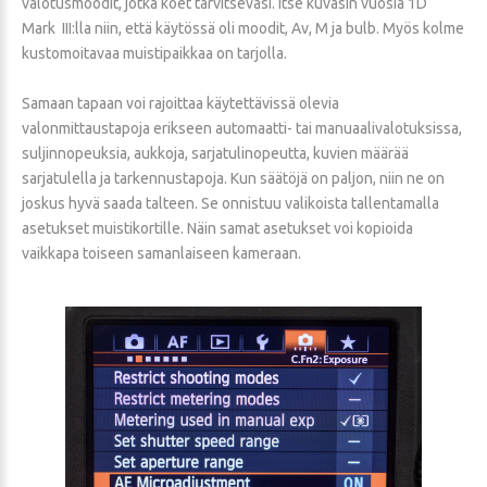
valotusmoodit, jotka koet tarvitsevasi. Itse kuvasin vuosia 1D
Mark III:lla niin, että käytössä oli moodit, Av, M ja bulb. Myös kolme
kustomoitavaa muistipaikkaa on tarjolla.
Samaan tapaan voi rajoittaa käytettävissä olevia
valonmittaustapoja erikseen automaatti- tai manuaalivalotuksissa,
suljinnopeuksia, aukkoja, sarjatulinopeutta, kuvien määrää
sarjatulella ja tarkennustapoja. Kun säätöjä on paljon, niin ne on
joskus hyvä saada talteen. Se onnistuu valikoista tallentamalla
asetukset muistikortille. Näin samat asetukset voi kopioida
vaikkapa toiseen samanlaiseen kameraan.