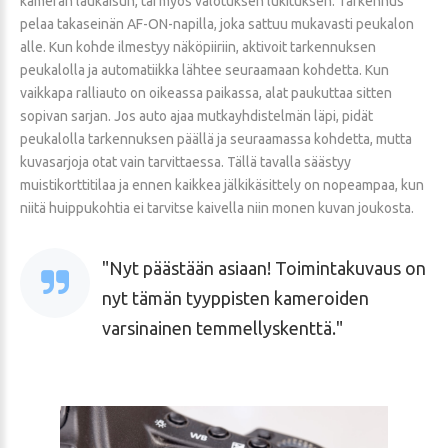
kameran laukaisun, tai myös valotuksen lukituksen. Tarkennus
pelaa takaseinän AF-ON-napilla, joka sattuu mukavasti peukalon
alle. Kun kohde ilmestyy näköpiiriin, aktivoit tarkennuksen
peukalolla ja automatiikka lähtee seuraamaan kohdetta. Kun
vaikkapa ralliauto on oikeassa paikassa, alat paukuttaa sitten
sopivan sarjan. Jos auto ajaa mutkayhdistelmän läpi, pidät
peukalolla tarkennuksen päällä ja seuraamassa kohdetta, mutta
kuvasarjoja otat vain tarvittaessa. Tällä tavalla säästyy
muistikorttitilaa ja ennen kaikkea jälkikäsittely on nopeampaa, kun
niitä huippukohtia ei tarvitse kaivella niin monen kuvan joukosta.
Nyt päästään asiaan! Toimintakuvaus on
nyt tämän tyyppisten kameroiden
varsinainen temmellyskenttä.