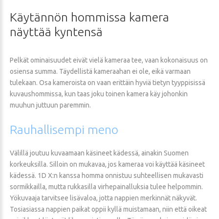
Käytännön
hommissa
kamera
näyttää
kyntensä
Pelkät ominaisuudet eivät vielä kameraa tee, vaan kokonaisuus on
osiensa summa. Täydellistä kameraahan ei ole, eikä varmaan
tulekaan. Osa kameroista on vaan erittäin hyviä tietyn tyyppisissä
kuvaushommissa, kun taas joku toinen kamera käy johonkin
muuhun juttuun paremmin.
Rauhallisempi
meno
Välillä joutuu kuvaamaan käsineet kädessä, ainakin Suomen
korkeuksilla. Silloin on mukavaa, jos kameraa voi käyttää käsineet
kädessä. 1D X:n kanssa homma onnistuu suhteellisen mukavasti
sormikkailla, mutta rukkasilla virhepainalluksia tulee helpommin.
Yökuvaaja tarvitsee lisävaloa, jotta nappien merkinnät näkyvät.
Tosiasiassa nappien paikat oppii kyllä muistamaan, niin että oikeat