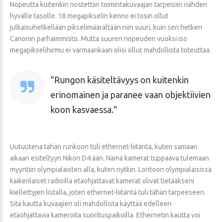
Nopeutta kuitenkin nostettiin toimintakuvaajan tarpeisiin nähden
hyvälle tasolle. 18 megapikselin kenno ei tosin ollut
julkaisuhetkellään pikselimäärältään niin suuri, kuin sen hetken
Canonin parhaimmisto. Mutta suuren nopeuden vuoksi iso
megapikselihirmu ei varmaankaan olisi ollut mahdollista toteuttaa.
Rungon käsiteltävyys on kuitenkin
erinomainen ja paranee vaan objektiivien
koon kasvaessa.
Uutuutena tähän runkoon tuli ethernet-liitäntä, kuten samaan
aikaan esiteltyyn Nikon D4:ään. Nämä kamerat tuppaava tulemaan
myyntiin olympialaisten alla, kuten nytkin. Lontoon olympialaisissa
kaikenlaiset radioilla etäohjattavat kamerat olivat tietääkseni
kiellettyjen listalla, joten ethernet-liitäntä tuli tähän tarpeeseen.
Sitä kautta kuvaajien oli mahdollista käyttää edelleen
etäohjattavia kameroita suorituspaikoilla. Ethernetin kautta voi