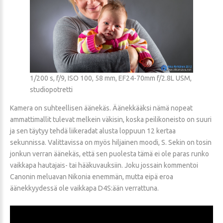
1/200 s, f/9, ISO 100, 58 mm, EF24-70mm f/2.8L USM,
studiopotretti
Kamera on suhteellisen äänekäs. Äänekkääksi nämä nopeat
ammattimallit tulevat melkein väkisin, koska peilikoneisto on suuri
ja sen täytyy tehdä liikeradat alusta loppuun 12 kertaa
sekunnissa. Valittavissa on myös hiljainen moodi, S. Sekin on tosin
jonkun verran äänekäs, että sen puolesta tämä ei ole paras runko
vaikkapa hautajais- tai hääkuvauksiin. Joku jossain kommentoi
Canonin meluavan Nikonia enemmän, mutta eipä eroa
äänekkyydessä ole vaikkapa D4S:ään verrattuna.