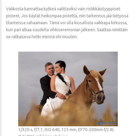
Valikosta kannattaa kytkeä valittaviksi vain ristikkäistyyppiset
pisteet. Jos käytät heikompaa pistettä, niin tarkennus jää tietyissä
tilanteissa sahaamaan. Tämä voi olla kiusallista vaikkapa kirkossa,
kun pari alkaa suudella vihkiseremonian jälkeen. Saattaa nimittäin
se ratkaiseva hetki mennä ohi muuten.
1/320 s, f/7,1, ISO 640, 125 mm, EF70-200mm f/2.8L