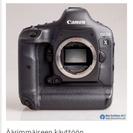
Äärimmäiseen
käyttöön