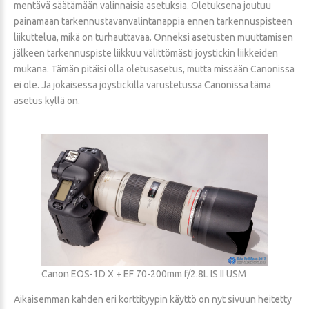
mentävä säätämään valinnaisia asetuksia. Oletuksena joutuu
painamaan tarkennustavanvalintanappia ennen tarkennuspisteen
liikuttelua, mikä on turhauttavaa. Onneksi asetusten muuttamisen
jälkeen tarkennuspiste liikkuu välittömästi joystickin liikkeiden
mukana. Tämän pitäisi olla oletusasetus, mutta missään Canonissa
ei ole. Ja jokaisessa joystickilla varustetussa Canonissa tämä
asetus kyllä on.
Canon EOS-1D X + EF 70-200mm f/2.8L IS II USM
Aikaisemman kahden eri korttityypin käyttö on nyt sivuun heitetty