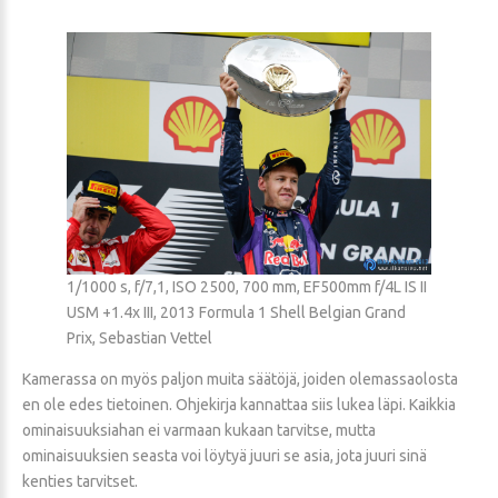
1/1000 s, f/7,1, ISO 2500, 700 mm, EF500mm f/4L IS II
USM +1.4x III, 2013 Formula 1 Shell Belgian Grand
Prix, Sebastian Vettel
Kamerassa on myös paljon muita säätöjä, joiden olemassaolosta
en ole edes tietoinen. Ohjekirja kannattaa siis lukea läpi. Kaikkia
ominaisuuksiahan ei varmaan kukaan tarvitse, mutta
ominaisuuksien seasta voi löytyä juuri se asia, jota juuri sinä
kenties tarvitset.