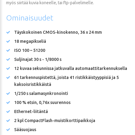
myös siirtää kuvia koneelle, tai ftp-palvelimelle.
Ominaisuudet
Täyskokoinen CMOS-kinokenno, 36 x 24 mm
18 megapikseliä
ISO 100 – 51200
Suljinajat 30 s - 1/8000 s
12 kuvaa sekunnissa jatkuvalla automaattitarkennuksella
61 tarkennuspistettä, joista 41 ristikkäistyyppisiä ja 5
kaksoisristikkäistä
1/250 s salamasynkronointi
100 % etsin, 0,76x suurennos
Ethernet-liitäntä
2 kpl CompactFlash-muistikorttipaikkoja
Sääsuojaus