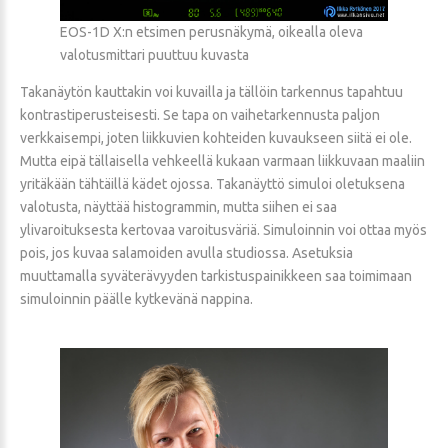
EOS-1D X:n etsimen perusnäkymä, oikealla oleva
valotusmittari puuttuu kuvasta
Takanäytön kauttakin voi kuvailla ja tällöin tarkennus tapahtuu
kontrastiperusteisesti. Se tapa on vaihetarkennusta paljon
verkkaisempi, joten liikkuvien kohteiden kuvaukseen siitä ei ole.
Mutta eipä tällaisella vehkeellä kukaan varmaan liikkuvaan maaliin
yritäkään tähtäillä kädet ojossa. Takanäyttö simuloi oletuksena
valotusta, näyttää histogrammin, mutta siihen ei saa
ylivaroituksesta kertovaa varoitusväriä. Simuloinnin voi ottaa myös
pois, jos kuvaa salamoiden avulla studiossa. Asetuksia
muuttamalla syväterävyyden tarkistuspainikkeen saa toimimaan
simuloinnin päälle kytkevänä nappina.