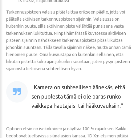
IS II USM, miljöömuotokuva
Tarkennuspisteen valaisu pitää laittaa erikseen päälle, jotta voi
päätellä aktiivisen tarkennuspisteen sijainnin. Valaisussa on
kuitenkin puute, sillä aktiivinen piste välähtää punaisena vasta
tarkennuksen lukituttua. Niinpä hämärässä kuvatessa aktiivisen
pisteen sijainnin nähdäkseen tarkennuspistettä pitää liikuttaa
johonkin suuntaan. Tällä tavalla sijainnin näkee, mutta onhan tämä
hienoinen puute. Oma kuvaustapa on kuitenkin sellainen, että
liikutan pistettä koko ajan johonkin suuntaan, joten pysyn pisteen
sijainnista tietoisena suhteellisen hyvin.
Kamera on suhteellisen äänekäs, että
sen puolesta tämä ei ole paras runko
vaikkapa hautajais- tai hääkuvauksiin.
Optinen etsin on isokokoinen ja näyttää 100 % rajauksen. Kaikki
tiedot ovat luettavissa silmälasien kanssa. 1D X:n etsimen pitäisi