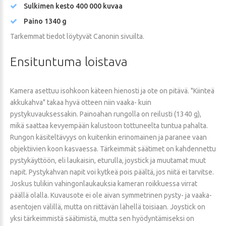
Sulkimen kesto 400 000 kuvaa
Paino 1340 g
Tarkemmat tiedot löytyvät Canonin sivuilta.
Ensituntuma
loistava
Kamera asettuu isohkoon käteen hienosti ja ote on pitävä. "Kiinteä
akkukahva" takaa hyvä otteen niin vaaka- kuin
pystykuvauksessakin. Painoahan rungolla on reilusti (1340 g),
mikä saattaa kevyempään kalustoon tottuneelta tuntua pahalta.
Rungon käsiteltävyys on kuitenkin erinomainen ja paranee vaan
objektiivien koon kasvaessa. Tärkeimmät säätimet on kahdennettu
pystykäyttöön, eli laukaisin, eturulla, joystick ja muutamat muut
napit. Pystykahvan napit voi kytkeä pois päältä, jos niitä ei tarvitse.
Joskus tulikin vahingonlaukauksia kameran roikkuessa virrat
päällä olalla. Kuvausote ei ole aivan symmetrinen pysty- ja vaaka-
asentojen välillä, mutta on riittävän lähellä toisiaan. Joystick on
yksi tärkeimmistä säätimistä, mutta sen hyödyntämiseksi on