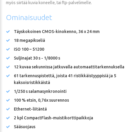
myös siirtää kuvia koneelle, tai ftp-palvelimelle.
Ominaisuudet
Täyskokoinen CMOS-kinokenno, 36 x 24 mm
18 megapikseliä
ISO 100 – 51200
Suljinajat 30 s - 1/8000 s
12 kuvaa sekunnissa jatkuvalla automaattitarkennuksella
61 tarkennuspistettä, joista 41 ristikkäistyyppisiä ja 5
kaksoisristikkäistä
1/250 s salamasynkronointi
100 % etsin, 0,76x suurennos
Ethernet-liitäntä
2 kpl CompactFlash-muistikorttipaikkoja
Sääsuojaus