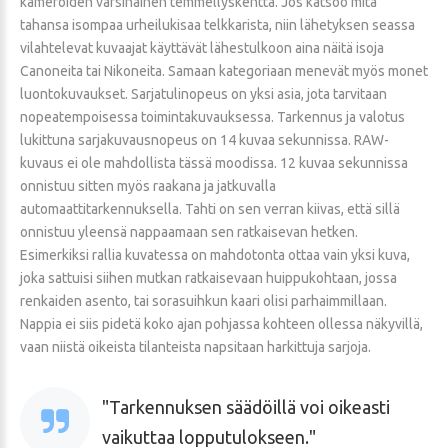
kameroiden varsinainen temmellyskenttä. Jos katsoo mitä
tahansa isompaa urheilukisaa telkkarista, niin lähetyksen seassa
vilahtelevat kuvaajat käyttävät lähestulkoon aina näitä isoja
Canoneita tai Nikoneita. Samaan kategoriaan menevät myös monet
luontokuvaukset. Sarjatulinopeus on yksi asia, jota tarvitaan
nopeatempoisessa toimintakuvauksessa. Tarkennus ja valotus
lukittuna sarjakuvausnopeus on 14 kuvaa sekunnissa. RAW-
kuvaus ei ole mahdollista tässä moodissa. 12 kuvaa sekunnissa
onnistuu sitten myös raakana ja jatkuvalla
automaattitarkennuksella. Tahti on sen verran kiivas, että sillä
onnistuu yleensä nappaamaan sen ratkaisevan hetken.
Esimerkiksi rallia kuvatessa on mahdotonta ottaa vain yksi kuva,
joka sattuisi siihen mutkan ratkaisevaan huippukohtaan, jossa
renkaiden asento, tai sorasuihkun kaari olisi parhaimmillaan.
Nappia ei siis pidetä koko ajan pohjassa kohteen ollessa näkyvillä,
vaan niistä oikeista tilanteista napsitaan harkittuja sarjoja.
Tarkennuksen säädöillä voi oikeasti
vaikuttaa lopputulokseen.