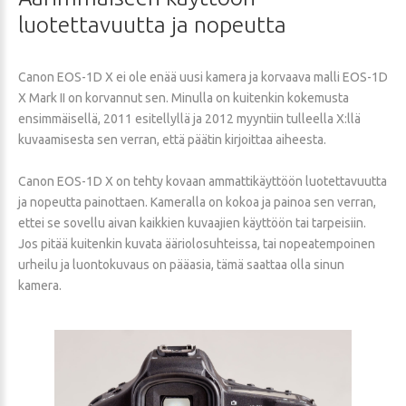
luotettavuutta
ja
nopeutta
Canon EOS-1D X ei ole enää uusi kamera ja korvaava malli EOS-1D
X Mark II on korvannut sen. Minulla on kuitenkin kokemusta
ensimmäisellä, 2011 esitellyllä ja 2012 myyntiin tulleella X:llä
kuvaamisesta sen verran, että päätin kirjoittaa aiheesta.
Canon EOS-1D X on tehty kovaan ammattikäyttöön luotettavuutta
ja nopeutta painottaen. Kameralla on kokoa ja painoa sen verran,
ettei se sovellu aivan kaikkien kuvaajien käyttöön tai tarpeisiin.
Jos pitää kuitenkin kuvata ääriolosuhteissa, tai nopeatempoinen
urheilu ja luontokuvaus on pääasia, tämä saattaa olla sinun
kamera.