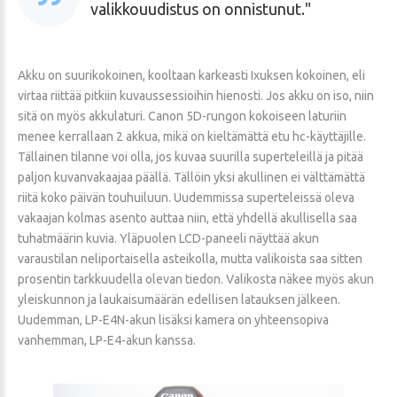
valikkouudistus on onnistunut.
Akku on suurikokoinen, kooltaan karkeasti Ixuksen kokoinen, eli
virtaa riittää pitkiin kuvaussessioihin hienosti. Jos akku on iso, niin
sitä on myös akkulaturi. Canon 5D-rungon kokoiseen laturiin
menee kerrallaan 2 akkua, mikä on kieltämättä etu hc-käyttäjille.
Tällainen tilanne voi olla, jos kuvaa suurilla superteleillä ja pitää
paljon kuvanvakaajaa päällä. Tällöin yksi akullinen ei välttämättä
riitä koko päivän touhuiluun. Uudemmissa superteleissä oleva
vakaajan kolmas asento auttaa niin, että yhdellä akullisella saa
tuhatmäärin kuvia. Yläpuolen LCD-paneeli näyttää akun
varaustilan neliportaisella asteikolla, mutta valikoista saa sitten
prosentin tarkkuudella olevan tiedon. Valikosta näkee myös akun
yleiskunnon ja laukaisumäärän edellisen latauksen jälkeen.
Uudemman, LP-E4N-akun lisäksi kamera on yhteensopiva
vanhemman, LP-E4-akun kanssa.