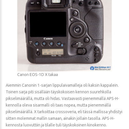
Canon EOS-1D X takaa
Aiemmin Canonin 1-sarjan lippulaivamalleja oli kaksin kappalein.
Toinen sarja piti sisällään täyskokoisen kennon suurehkolla
pikselimäärällä, mutta oli hidas. Vastaavasti pienemmällä APS-H-
kennolla oleva sisarmalli oli taas nopea, mutta pienemmällä
pikselimäärällä. X tarkoittaa crossoveria, eli tässä mallissa yhdistyi
sitten molemmat mallin samaan, ainakin jollain tasolla. APS-H-
kennosta luovuttiin ja tilalle tuli täyskokoinen kinokenno.