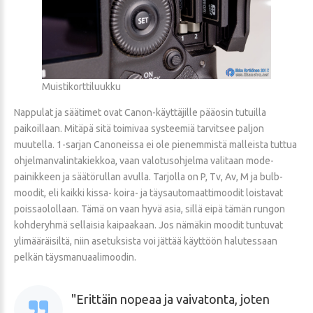
Muistikorttiluukku
Nappulat ja säätimet ovat Canon-käyttäjille pääosin tutuilla
paikoillaan. Mitäpä sitä toimivaa systeemiä tarvitsee paljon
muutella. 1-sarjan Canoneissa ei ole pienemmistä malleista tuttua
ohjelmanvalintakiekkoa, vaan valotusohjelma valitaan mode-
painikkeen ja säätörullan avulla. Tarjolla on P, Tv, Av, M ja bulb-
moodit, eli kaikki kissa- koira- ja täysautomaattimoodit loistavat
poissaolollaan. Tämä on vaan hyvä asia, sillä eipä tämän rungon
kohderyhmä sellaisia kaipaakaan. Jos nämäkin moodit tuntuvat
ylimääräisiltä, niin asetuksista voi jättää käyttöön halutessaan
pelkän täysmanuaalimoodin.
Erittäin nopeaa ja vaivatonta, joten