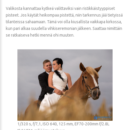
Valikosta kannattaa kytkeä valittaviksi vain ristikkäistyyppiset
pisteet. Jos käytät heikompaa pistettä, niin tarkennus jää tietyissä
tilanteissa sahaamaan. Tämä voi olla kiusallista vaikkapa kirkossa,
kun pari alkaa suudella vihkiseremonian jälkeen. Saattaa nimittäin
se ratkaiseva hetki mennä ohi muuten.
1/320 s, f/7,1, ISO 640, 125 mm, EF70-200mm f/2.8L