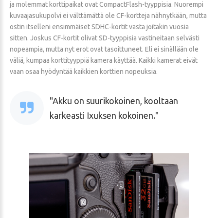
ja molemmat korttipaikat ovat CompactFlash-tyyppisia. Nuorempi
kuvaajasukupolvi ei välttämättä ole CF-kortteja nähnytkään, mutta
ostin itselleni ensimmäiset SDHC-kortit vasta joitakin vuosia
sitten. Joskus CF-kortit olivat SD-tyyppisia vastineitaan selvästi
nopeampia, mutta nyt erot ovat tasoittuneet. Eli ei sinällään ole
väliä, kumpaa korttityyppiä kamera käyttää. Kaikki kamerat eivät
vaan osaa hyödyntää kaikkien korttien nopeuksia.
Akku on suurikokoinen, kooltaan
karkeasti Ixuksen kokoinen.