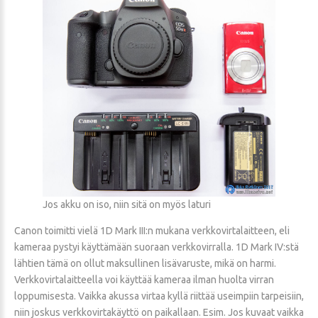
Jos akku on iso, niin sitä on myös laturi
Canon toimitti vielä 1D Mark III:n mukana verkkovirtalaitteen, eli
kameraa pystyi käyttämään suoraan verkkovirralla. 1D Mark IV:stä
lähtien tämä on ollut maksullinen lisävaruste, mikä on harmi.
Verkkovirtalaitteella voi käyttää kameraa ilman huolta virran
loppumisesta. Vaikka akussa virtaa kyllä riittää useimpiin tarpeisiin,
niin joskus verkkovirtakäyttö on paikallaan. Esim. Jos kuvaat vaikka