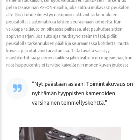
kameran laukaisun, tai myös valotuksen lukituksen. Tarkennus
pelaa takaseinän AF-ON-napilla, joka sattuu mukavasti peukalon
alle. Kun kohde ilmestyy näköpiiriin, aktivoit tarkennuksen
peukalolla ja automatiikka lähtee seuraamaan kohdetta. Kun
vaikkapa ralliauto on oikeassa paikassa, alat paukuttaa sitten
sopivan sarjan. Jos auto ajaa mutkayhdistelmän läpi, pidät
peukalolla tarkennuksen päällä ja seuraamassa kohdetta, mutta
kuvasarjoja otat vain tarvittaessa. Tällä tavalla säästyy
muistikorttitilaa ja ennen kaikkea jälkikäsittely on nopeampaa, kun
niitä huippukohtia ei tarvitse kaivella niin monen kuvan joukosta.
Nyt päästään asiaan! Toimintakuvaus on
nyt tämän tyyppisten kameroiden
varsinainen temmellyskenttä.