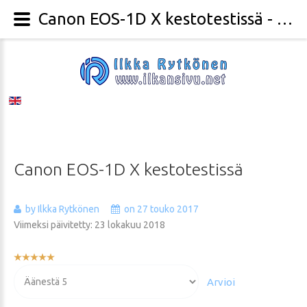
Canon EOS-1D X kestotestissä - Valokuvaaja Ilkka Rytkönen
Canon
EOS-1D
X
kestotestissä
by Ilkka Rytkönen
on 27 touko 2017
Viimeksi päivitetty: 23 lokakuu 2018
Käyttäjän
arvio:
Voit
5
/
5
arvioida