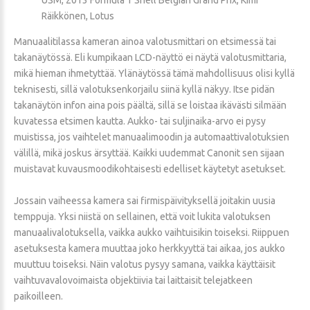
Räikkönen, Lotus
Manuaalitilassa kameran ainoa valotusmittari on etsimessä tai
takanäytössä. Eli kumpikaan LCD-näyttö ei näytä valotusmittaria,
mikä hieman ihmetyttää. Ylänäytössä tämä mahdollisuus olisi kyllä
teknisesti, sillä valotuksenkorjailu siinä kyllä näkyy. Itse pidän
takanäytön infon aina pois päältä, sillä se loistaa ikävästi silmään
kuvatessa etsimen kautta. Aukko- tai suljinaika-arvo ei pysy
muistissa, jos vaihtelet manuaalimoodin ja automaattivalotuksien
välillä, mikä joskus ärsyttää. Kaikki uudemmat Canonit sen sijaan
muistavat kuvausmoodikohtaisesti edelliset käytetyt asetukset.
Jossain vaiheessa kamera sai firmispäivityksellä joitakin uusia
temppuja. Yksi niistä on sellainen, että voit lukita valotuksen
manuaalivalotuksella, vaikka aukko vaihtuisikin toiseksi. Riippuen
asetuksesta kamera muuttaa joko herkkyyttä tai aikaa, jos aukko
muuttuu toiseksi. Näin valotus pysyy samana, vaikka käyttäisit
vaihtuvavalovoimaista objektiivia tai laittaisit telejatkeen
paikoilleen.