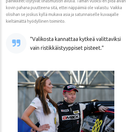
painikkeet löytyvät lihasmuistin avulla. Tämän vuoksi en pidä aivan
kovin pahana puutteena sitä, ettei näppäimiä ole valaistu. Vaikka
olisihan se joskus kyllä mukava asia ja satunnaiselle kuvaajalle
kieltämättä hyödyllinen toiminto.
Valikosta kannattaa kytkeä valittaviksi
vain ristikkäistyyppiset pisteet.