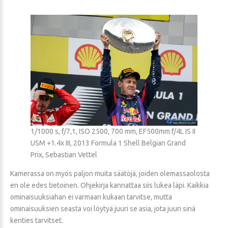
1/1000 s, f/7,1, ISO 2500, 700 mm, EF500mm f/4L IS II
USM +1.4x III, 2013 Formula 1 Shell Belgian Grand
Prix, Sebastian Vettel
Kamerassa on myös paljon muita säätöjä, joiden olemassaolosta
en ole edes tietoinen. Ohjekirja kannattaa siis lukea läpi. Kaikkia
ominaisuuksiahan ei varmaan kukaan tarvitse, mutta
ominaisuuksien seasta voi löytyä juuri se asia, jota juuri sinä
kenties tarvitset.