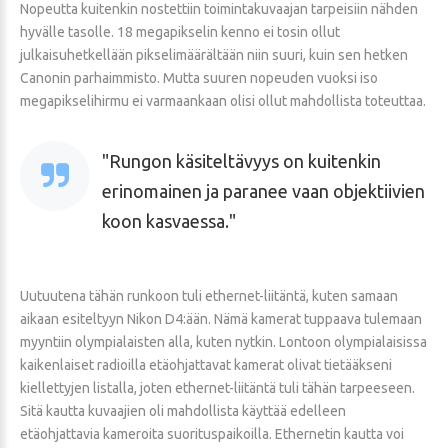
Nopeutta kuitenkin nostettiin toimintakuvaajan tarpeisiin nähden
hyvälle tasolle. 18 megapikselin kenno ei tosin ollut
julkaisuhetkellään pikselimäärältään niin suuri, kuin sen hetken
Canonin parhaimmisto. Mutta suuren nopeuden vuoksi iso
megapikselihirmu ei varmaankaan olisi ollut mahdollista toteuttaa.
Rungon käsiteltävyys on kuitenkin
erinomainen ja paranee vaan objektiivien
koon kasvaessa.
Uutuutena tähän runkoon tuli ethernet-liitäntä, kuten samaan
aikaan esiteltyyn Nikon D4:ään. Nämä kamerat tuppaava tulemaan
myyntiin olympialaisten alla, kuten nytkin. Lontoon olympialaisissa
kaikenlaiset radioilla etäohjattavat kamerat olivat tietääkseni
kiellettyjen listalla, joten ethernet-liitäntä tuli tähän tarpeeseen.
Sitä kautta kuvaajien oli mahdollista käyttää edelleen
etäohjattavia kameroita suorituspaikoilla. Ethernetin kautta voi