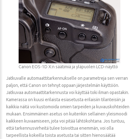
Canon EOS-1D X:n säätimiä ja yläpuolen LCD-näyttö
Jatkuvalle automaattitarkennukselle on parametreja sen verran
paljon, että Canon on tehnyt oppaan järjestelmän käyttöön.
Jatkuvaa automaattitarkennusta voi käyttää toki ilman opastakin.
Kamerassa on kuusi erilaista esiasetusta erilaisiin tilanteisiin ja
kaikkia näitä voi kustomoida omien tarpeiden ja kuvauskohteiden
mukaan. Ensimmäinen asetus on kuitenkin sellainen yleismoodi
kaikkeen kuvaamiseen, jota voi pitää lähtökohtana. Jos tuntuu,
että tarkennusvirheitä tulee toivottua enemmän, voi olla
tarpeellista kokeilla toista asetusta tai sitten hienosäätää