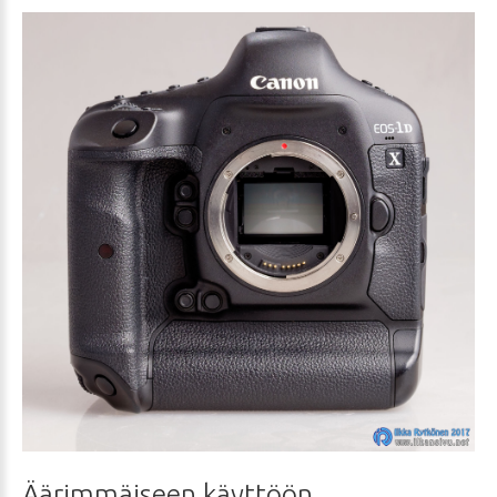
Äärimmäiseen
käyttöön