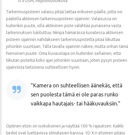
IS II USM, miljöömuotokuva
Tarkennuspisteen valaisu pitää laittaa erikseen päälle, jotta voi
päätellä aktiivisen tarkennuspisteen sijainnin. Valaisussa on
kuitenkin puute, sillä aktiivinen piste välähtää punaisena vasta
tarkennuksen lukituttua. Niinpä hämärässä kuvatessa aktiivisen
pisteen sijainnin nähdäkseen tarkennuspistettä pitää liikuttaa
johonkin suuntaan. Tällä tavalla sijainnin näkee, mutta onhan tämä
hienoinen puute. Oma kuvaustapa on kuitenkin sellainen, että
liikutan pistettä koko ajan johonkin suuntaan, joten pysyn pisteen
sijainnista tietoisena suhteellisen hyvin.
Kamera on suhteellisen äänekäs, että
sen puolesta tämä ei ole paras runko
vaikkapa hautajais- tai hääkuvauksiin.
Optinen etsin on isokokoinen ja näyttää 100 % rajauksen. Kaikki
tiedot ovat luettavissa silmälasien kanssa. 1D X:n etsimen pitäisi