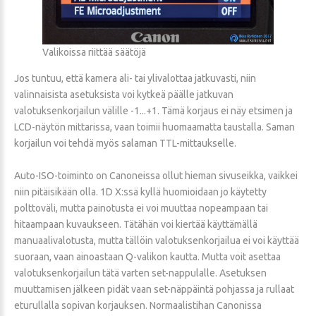
Valikoissa riittää säätöjä
Jos tuntuu, että kamera ali- tai ylivalottaa jatkuvasti, niin
valinnaisista asetuksista voi kytkeä päälle jatkuvan
valotuksenkorjailun välille -1...+1. Tämä korjaus ei näy etsimen ja
LCD-näytön mittarissa, vaan toimii huomaamatta taustalla. Saman
korjailun voi tehdä myös salaman TTL-mittaukselle.
Auto-ISO-toiminto on Canoneissa ollut hieman sivuseikka, vaikkei
niin pitäisikään olla. 1D X:ssä kyllä huomioidaan jo käytetty
polttoväli, mutta painotusta ei voi muuttaa nopeampaan tai
hitaampaan kuvaukseen. Tätähän voi kiertää käyttämällä
manuaalivalotusta, mutta tällöin valotuksenkorjailua ei voi käyttää
suoraan, vaan ainoastaan Q-valikon kautta. Mutta voit asettaa
valotuksenkorjailun tätä varten set-nappulalle. Asetuksen
muuttamisen jälkeen pidät vaan set-näppäintä pohjassa ja rullaat
eturullalla sopivan korjauksen. Normaalistihan Canonissa