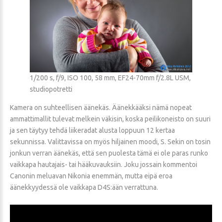
1/200 s, f/9, ISO 100, 58 mm, EF24-70mm f/2.8L USM,
studiopotretti
Kamera on suhteellisen äänekäs. Äänekkääksi nämä nopeat
ammattimallit tulevat melkein väkisin, koska peilikoneisto on suuri
ja sen täytyy tehdä liikeradat alusta loppuun 12 kertaa
sekunnissa. Valittavissa on myös hiljainen moodi, S. Sekin on tosin
jonkun verran äänekäs, että sen puolesta tämä ei ole paras runko
vaikkapa hautajais- tai hääkuvauksiin. Joku jossain kommentoi
Canonin meluavan Nikonia enemmän, mutta eipä eroa
äänekkyydessä ole vaikkapa D4S:ään verrattuna.