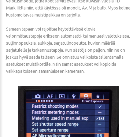
valotusmoodit, jotka koet tarvitsevasi. Itse kuvasin vuosia 1D
Mark III:lla niin, että käytössä oli moodit, Av, M ja bulb. Myös kolme
kustomoitavaa muistipaikkaa on tarjolla.
Samaan tapaan voi rajoittaa käytettävissä olevia
valonmittaustapoja erikseen automaatti- tai manuaalivalotuksissa,
suljinnopeuksia, aukkoja, sarjatulinopeutta, kuvien määrää
sarjatulella ja tarkennustapoja. Kun säätöjä on paljon, niin ne on
joskus hyvä saada talteen. Se onnistuu valikoista tallentamalla
asetukset muistikortille. Näin samat asetukset voi kopioida
vaikkapa toiseen samanlaiseen kameraan.