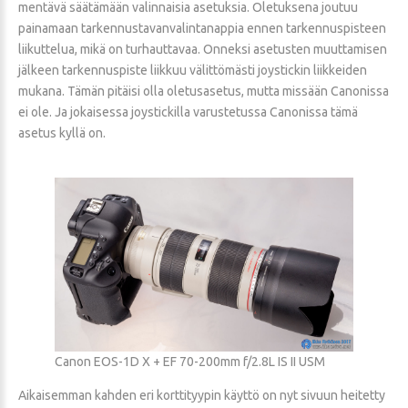
mentävä säätämään valinnaisia asetuksia. Oletuksena joutuu
painamaan tarkennustavanvalintanappia ennen tarkennuspisteen
liikuttelua, mikä on turhauttavaa. Onneksi asetusten muuttamisen
jälkeen tarkennuspiste liikkuu välittömästi joystickin liikkeiden
mukana. Tämän pitäisi olla oletusasetus, mutta missään Canonissa
ei ole. Ja jokaisessa joystickilla varustetussa Canonissa tämä
asetus kyllä on.
Canon EOS-1D X + EF 70-200mm f/2.8L IS II USM
Aikaisemman kahden eri korttityypin käyttö on nyt sivuun heitetty