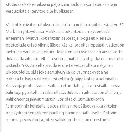
studiossa kaiken aikaa ja paljon, niin tällöin akun latauksista ja
varauksista ei tarvitse olla huolissaan.
Valikot kokivat muutoksen tämän ja samoihin aikoihin esitellyn 5D
Mark III:n yhteydessä. Vaikka säätökohteita on nyt entistä
enemmän, ovat valikot erittäin selkeät ja loogiset. Pienellä
opettelulla eri asioihin pääsee käsiksi todella nopeasti. Valikot on
jaettu eri värisiin välilehtiin. Jokainen väri osoittaa eri aihealuetta.
Jokaisella aihealueella on sitten omat alasivut, jotka on merkattu
pisteillä. Yksittäisellä sivulla ei ole tarvetta rullata näkymän
ulkopuolelle, sillä jokaisen sivun kaikki valinnat ovat aina
näkösällä. Isoja välilehtiä voi kelata Q-näppäintä painelemalla.
Alasivuja puolestaan selaillaan eturullalla ja sivun sisällä olevia
valintoja pyöritellään takarullalla. Jokaisen aihealueen alasivu ja
valikonkohta jäävät muistiin. Jos olet ollut muistikortin
formatoinnin kohdalla joskus, niin sinne pääset vaikka virtojen
poiskytkemisen jälkeen parilla q-napin painalluksella. Erittäin
nopeaa ja vaivatonta, joten valikkouudistus on onnistunut.