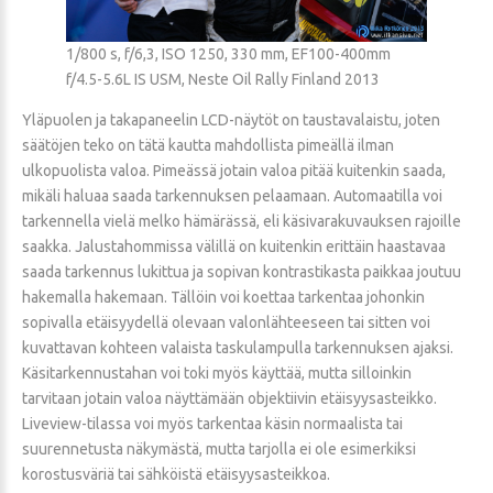
1/800 s, f/6,3, ISO 1250, 330 mm, EF100-400mm
f/4.5-5.6L IS USM, Neste Oil Rally Finland 2013
Yläpuolen ja takapaneelin LCD-näytöt on taustavalaistu, joten
säätöjen teko on tätä kautta mahdollista pimeällä ilman
ulkopuolista valoa. Pimeässä jotain valoa pitää kuitenkin saada,
mikäli haluaa saada tarkennuksen pelaamaan. Automaatilla voi
tarkennella vielä melko hämärässä, eli käsivarakuvauksen rajoille
saakka. Jalustahommissa välillä on kuitenkin erittäin haastavaa
saada tarkennus lukittua ja sopivan kontrastikasta paikkaa joutuu
hakemalla hakemaan. Tällöin voi koettaa tarkentaa johonkin
sopivalla etäisyydellä olevaan valonlähteeseen tai sitten voi
kuvattavan kohteen valaista taskulampulla tarkennuksen ajaksi.
Käsitarkennustahan voi toki myös käyttää, mutta silloinkin
tarvitaan jotain valoa näyttämään objektiivin etäisyysasteikko.
Liveview-tilassa voi myös tarkentaa käsin normaalista tai
suurennetusta näkymästä, mutta tarjolla ei ole esimerkiksi
korostusväriä tai sähköistä etäisyysasteikkoa.