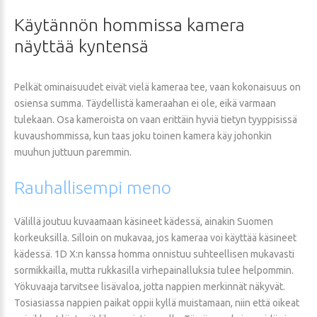
Käytännön
hommissa
kamera
näyttää
kyntensä
Pelkät ominaisuudet eivät vielä kameraa tee, vaan kokonaisuus on
osiensa summa. Täydellistä kameraahan ei ole, eikä varmaan
tulekaan. Osa kameroista on vaan erittäin hyviä tietyn tyyppisissä
kuvaushommissa, kun taas joku toinen kamera käy johonkin
muuhun juttuun paremmin.
Rauhallisempi
meno
Välillä joutuu kuvaamaan käsineet kädessä, ainakin Suomen
korkeuksilla. Silloin on mukavaa, jos kameraa voi käyttää käsineet
kädessä. 1D X:n kanssa homma onnistuu suhteellisen mukavasti
sormikkailla, mutta rukkasilla virhepainalluksia tulee helpommin.
Yökuvaaja tarvitsee lisävaloa, jotta nappien merkinnät näkyvät.
Tosiasiassa nappien paikat oppii kyllä muistamaan, niin että oikeat