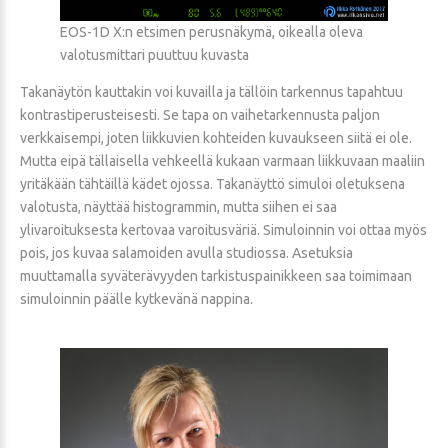
EOS-1D X:n etsimen perusnäkymä, oikealla oleva
valotusmittari puuttuu kuvasta
Takanäytön kauttakin voi kuvailla ja tällöin tarkennus tapahtuu
kontrastiperusteisesti. Se tapa on vaihetarkennusta paljon
verkkaisempi, joten liikkuvien kohteiden kuvaukseen siitä ei ole.
Mutta eipä tällaisella vehkeellä kukaan varmaan liikkuvaan maaliin
yritäkään tähtäillä kädet ojossa. Takanäyttö simuloi oletuksena
valotusta, näyttää histogrammin, mutta siihen ei saa
ylivaroituksesta kertovaa varoitusväriä. Simuloinnin voi ottaa myös
pois, jos kuvaa salamoiden avulla studiossa. Asetuksia
muuttamalla syväterävyyden tarkistuspainikkeen saa toimimaan
simuloinnin päälle kytkevänä nappina.