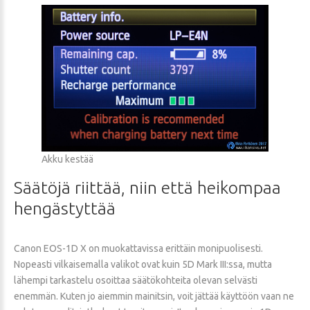
Akku kestää
Säätöjä
riittää,
niin
että
heikompaa
hengästyttää
Canon EOS-1D X on muokattavissa erittäin monipuolisesti.
Nopeasti vilkaisemalla valikot ovat kuin 5D Mark III:ssa, mutta
lähempi tarkastelu osoittaa säätökohteita olevan selvästi
enemmän. Kuten jo aiemmin mainitsin, voit jättää käyttöön vaan ne