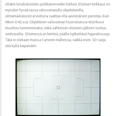
ollakin kinokokoisten peilikameroiden kärkeä. Etsimen kirkkaus on
myöskin hyvää tasoa valovoimaisilla objektiiveilla,
silmämääräisesti arvioituna saattaa olla aavistuksen parempi, kuin
Nikon D4S:ssä. Objektiivin valovoiman huonotuessa etsinkuva
muuttuu tummemmaksi, mikä sähköisen etsimen jälkeen tuntuu
omituiselta. Etsimessä on kiinteä, päälle kytkettävä hajavalosuoja.
Tätä ei olekaan muissa Canonin malleissa, vaikka esim. 5D-sarja
sitä kyllä kaipaisikin.