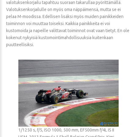
valotuksenkorjailu tapahtuu suoraan takarullaa pyörittämällä.
Valotuksenkorjailulle on myös oma näppäimensä, mutta se ei
pelaa M-moodissa. Edellisen lisäksi myös muiden painikkeiden
toiminnon voi muuttaa toiseksi. Kaikkia painikkeita ei voi
kustomoida ja napeille valittavat toiminnot ovat vaan tietyt. En ole
kokenut nykyisiä kustomointimahdollisuuksia kuitenkaan
puutteellisiksi.
1/1250 s, f/5, ISO 1000, 500 mm, EF500mm f/4L IS II
USM, 2013 Formula 1 Shell Belgian Grand Prix, Kimi