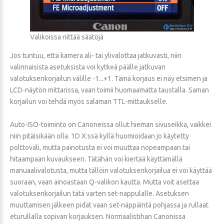
Valikoissa riittää säätöjä
Jos tuntuu, että kamera ali- tai ylivalottaa jatkuvasti, niin
valinnaisista asetuksista voi kytkeä päälle jatkuvan
valotuksenkorjailun välille -1...+1. Tämä korjaus ei näy etsimen ja
LCD-näytön mittarissa, vaan toimii huomaamatta taustalla. Saman
korjailun voi tehdä myös salaman TTL-mittaukselle.
Auto-ISO-toiminto on Canoneissa ollut hieman sivuseikka, vaikkei
niin pitäisikään olla. 1D X:ssä kyllä huomioidaan jo käytetty
polttoväli, mutta painotusta ei voi muuttaa nopeampaan tai
hitaampaan kuvaukseen. Tätähän voi kiertää käyttämällä
manuaalivalotusta, mutta tällöin valotuksenkorjailua ei voi käyttää
suoraan, vaan ainoastaan Q-valikon kautta. Mutta voit asettaa
valotuksenkorjailun tätä varten set-nappulalle. Asetuksen
muuttamisen jälkeen pidät vaan set-näppäintä pohjassa ja rullaat
eturullalla sopivan korjauksen. Normaalistihan Canonissa