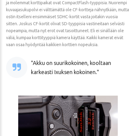
ja molemmat korttipaikat ovat CompactFlash-tyyppisia. Nuorempi
kuvaajasukupolvi ei välttämättä ole CF-kortteja nähnytkään, mutta
ostin itselleni ensimmäiset SDHC-kortit vasta joitakin vuosia
sitten. Joskus CF-kortit olivat SD-tyyppisia vastineitaan selvästi
nopeampia, mutta nyt erot ovat tasoittuneet. Eli ei sinällään ole
väliä, kumpaa korttityyppiä kamera käyttää. Kaikki kamerat eivät
vaan osaa hyödyntää kaikkien korttien nopeuksia.
Akku on suurikokoinen, kooltaan
karkeasti Ixuksen kokoinen.