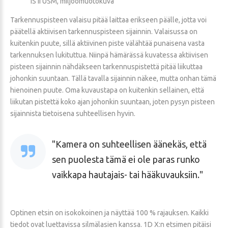
IS II USM, miljöömuotokuva
Tarkennuspisteen valaisu pitää laittaa erikseen päälle, jotta voi
päätellä aktiivisen tarkennuspisteen sijainnin. Valaisussa on
kuitenkin puute, sillä aktiivinen piste välähtää punaisena vasta
tarkennuksen lukituttua. Niinpä hämärässä kuvatessa aktiivisen
pisteen sijainnin nähdäkseen tarkennuspistettä pitää liikuttaa
johonkin suuntaan. Tällä tavalla sijainnin näkee, mutta onhan tämä
hienoinen puute. Oma kuvaustapa on kuitenkin sellainen, että
liikutan pistettä koko ajan johonkin suuntaan, joten pysyn pisteen
sijainnista tietoisena suhteellisen hyvin.
Kamera on suhteellisen äänekäs, että
sen puolesta tämä ei ole paras runko
vaikkapa hautajais- tai hääkuvauksiin.
Optinen etsin on isokokoinen ja näyttää 100 % rajauksen. Kaikki
tiedot ovat luettavissa silmälasien kanssa. 1D X:n etsimen pitäisi