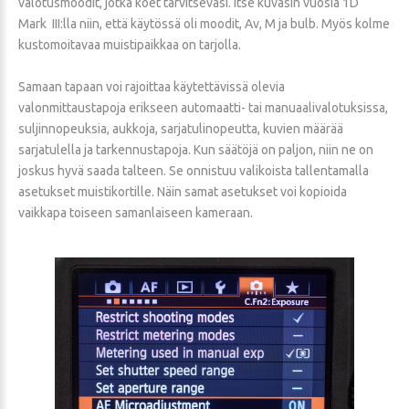
valotusmoodit, jotka koet tarvitsevasi. Itse kuvasin vuosia 1D
Mark III:lla niin, että käytössä oli moodit, Av, M ja bulb. Myös kolme
kustomoitavaa muistipaikkaa on tarjolla.
Samaan tapaan voi rajoittaa käytettävissä olevia
valonmittaustapoja erikseen automaatti- tai manuaalivalotuksissa,
suljinnopeuksia, aukkoja, sarjatulinopeutta, kuvien määrää
sarjatulella ja tarkennustapoja. Kun säätöjä on paljon, niin ne on
joskus hyvä saada talteen. Se onnistuu valikoista tallentamalla
asetukset muistikortille. Näin samat asetukset voi kopioida
vaikkapa toiseen samanlaiseen kameraan.