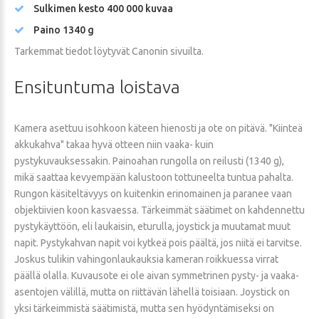
Sulkimen kesto 400 000 kuvaa
Paino 1340 g
Tarkemmat tiedot löytyvät Canonin sivuilta.
Ensituntuma
loistava
Kamera asettuu isohkoon käteen hienosti ja ote on pitävä. "Kiinteä
akkukahva" takaa hyvä otteen niin vaaka- kuin
pystykuvauksessakin. Painoahan rungolla on reilusti (1340 g),
mikä saattaa kevyempään kalustoon tottuneelta tuntua pahalta.
Rungon käsiteltävyys on kuitenkin erinomainen ja paranee vaan
objektiivien koon kasvaessa. Tärkeimmät säätimet on kahdennettu
pystykäyttöön, eli laukaisin, eturulla, joystick ja muutamat muut
napit. Pystykahvan napit voi kytkeä pois päältä, jos niitä ei tarvitse.
Joskus tulikin vahingonlaukauksia kameran roikkuessa virrat
päällä olalla. Kuvausote ei ole aivan symmetrinen pysty- ja vaaka-
asentojen välillä, mutta on riittävän lähellä toisiaan. Joystick on
yksi tärkeimmistä säätimistä, mutta sen hyödyntämiseksi on