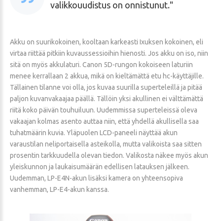
valikkouudistus on onnistunut.
Akku on suurikokoinen, kooltaan karkeasti Ixuksen kokoinen, eli
virtaa riittää pitkiin kuvaussessioihin hienosti. Jos akku on iso, niin
sitä on myös akkulaturi. Canon 5D-rungon kokoiseen laturiin
menee kerrallaan 2 akkua, mikä on kieltämättä etu hc-käyttäjille.
Tällainen tilanne voi olla, jos kuvaa suurilla superteleillä ja pitää
paljon kuvanvakaajaa päällä. Tällöin yksi akullinen ei välttämättä
riitä koko päivän touhuiluun. Uudemmissa superteleissä oleva
vakaajan kolmas asento auttaa niin, että yhdellä akullisella saa
tuhatmäärin kuvia. Yläpuolen LCD-paneeli näyttää akun
varaustilan neliportaisella asteikolla, mutta valikoista saa sitten
prosentin tarkkuudella olevan tiedon. Valikosta näkee myös akun
yleiskunnon ja laukaisumäärän edellisen latauksen jälkeen.
Uudemman, LP-E4N-akun lisäksi kamera on yhteensopiva
vanhemman, LP-E4-akun kanssa.