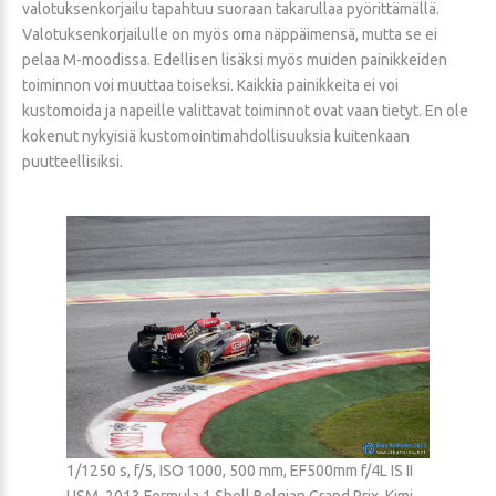
valotuksenkorjailu tapahtuu suoraan takarullaa pyörittämällä.
Valotuksenkorjailulle on myös oma näppäimensä, mutta se ei
pelaa M-moodissa. Edellisen lisäksi myös muiden painikkeiden
toiminnon voi muuttaa toiseksi. Kaikkia painikkeita ei voi
kustomoida ja napeille valittavat toiminnot ovat vaan tietyt. En ole
kokenut nykyisiä kustomointimahdollisuuksia kuitenkaan
puutteellisiksi.
1/1250 s, f/5, ISO 1000, 500 mm, EF500mm f/4L IS II
USM, 2013 Formula 1 Shell Belgian Grand Prix, Kimi