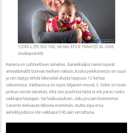
1/200 s, f/9, ISO 100, 58 mm, EF24-70mm f/2.8L USM,
studiopotretti
Kamera on suhteellisen äänekäs. Äänekkääksi nämä nopeat
ammattimallit tulevat melkein väkisin, koska peilikoneisto on suuri
ja sen täytyy tehdä liikeradat alusta loppuun 12 kertaa
sekunnissa. Valittavissa on myös hiljainen moodi, S. Sekin on tosin
jonkun verran äänekäs, että sen puolesta tämä ei ole paras runko
vaikkapa hautajais- tai hääkuvauksiin. Joku jossain kommentoi
Canonin meluavan Nikonia enemmän, mutta eipä eroa
äänekkyydessä ole vaikkapa D4S:ään verrattuna.