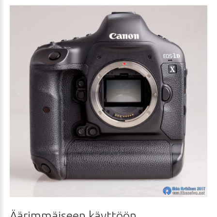
Äärimmäiseen
käyttöön