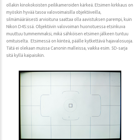
ollakin kinokokoisten peilikameroiden kärkeä. Etsimen kirkkaus on
myöskin hyvää tasoa valovoimaisilla objektiiveilla,
silmämääräisesti arvioituna saattaa olla aavistuksen parempi, kuin
Nikon D4S:ssä. Objektiivin valovoiman huonotuessa etsinkuva
muuttuu tummemmaksi, mikä sähköisen etsimen jälkeen tuntuu
omituiselta. Etsimessä on kiinteä, päälle kytkettävä hajavalosuoja.
Tätä ei olekaan muissa Canonin malleissa, vaikka esim. 5D-sarja
sitä kyllä kaipaisikin.