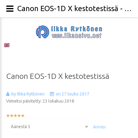
Canon EOS-1D X kestotestissä - Valokuvaaja Ilkka Rytkönen
Canon
EOS-1D
X
kestotestissä
by Ilkka Rytkönen
on 27 touko 2017
Viimeksi päivitetty: 23 lokakuu 2018
Käyttäjän
arvio:
Voit
5
/
5
arvioida