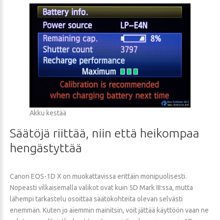
Akku kestää
Säätöjä
riittää,
niin
että
heikompaa
hengästyttää
Canon EOS-1D X on muokattavissa erittäin monipuolisesti.
Nopeasti vilkaisemalla valikot ovat kuin 5D Mark III:ssa, mutta
lähempi tarkastelu osoittaa säätökohteita olevan selvästi
enemmän. Kuten jo aiemmin mainitsin, voit jättää käyttöön vaan ne