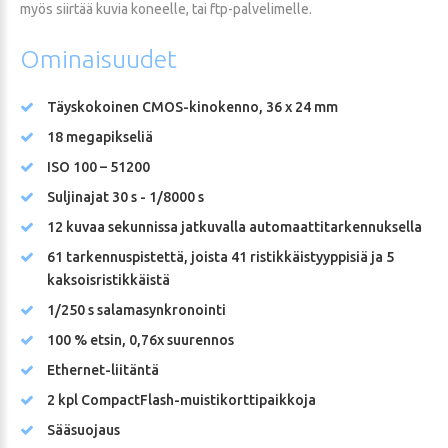
myös siirtää kuvia koneelle, tai ftp-palvelimelle.
Ominaisuudet
Täyskokoinen CMOS-kinokenno, 36 x 24 mm
18 megapikseliä
ISO 100 – 51200
Suljinajat 30 s - 1/8000 s
12 kuvaa sekunnissa jatkuvalla automaattitarkennuksella
61 tarkennuspistettä, joista 41 ristikkäistyyppisiä ja 5
kaksoisristikkäistä
1/250 s salamasynkronointi
100 % etsin, 0,76x suurennos
Ethernet-liitäntä
2 kpl CompactFlash-muistikorttipaikkoja
Sääsuojaus