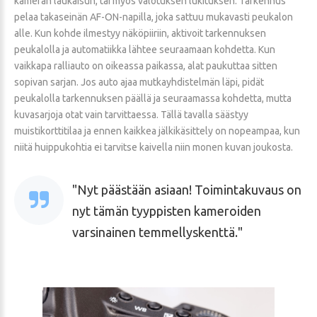
kameran laukaisun, tai myös valotuksen lukituksen. Tarkennus
pelaa takaseinän AF-ON-napilla, joka sattuu mukavasti peukalon
alle. Kun kohde ilmestyy näköpiiriin, aktivoit tarkennuksen
peukalolla ja automatiikka lähtee seuraamaan kohdetta. Kun
vaikkapa ralliauto on oikeassa paikassa, alat paukuttaa sitten
sopivan sarjan. Jos auto ajaa mutkayhdistelmän läpi, pidät
peukalolla tarkennuksen päällä ja seuraamassa kohdetta, mutta
kuvasarjoja otat vain tarvittaessa. Tällä tavalla säästyy
muistikorttitilaa ja ennen kaikkea jälkikäsittely on nopeampaa, kun
niitä huippukohtia ei tarvitse kaivella niin monen kuvan joukosta.
Nyt päästään asiaan! Toimintakuvaus on
nyt tämän tyyppisten kameroiden
varsinainen temmellyskenttä.