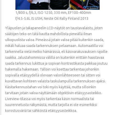
1/800 s, f/6,3, ISO 1250, 330 mm, EF100-400mm
f/4.5-5.6L IS USM, Neste Oil Rally Finland 2013
Yläpuolen ja takapaneelin LCD-näytöt on taustavalaistu, joten
säätöjen teko on tätä kautta mahdollista pimeällä ilman
ulkopuolista valoa. Pimeässä jotain valoa pitää kuitenkin saada,
mikäli haluaa saada tarkennuksen pelaamaan. Automaatilla voi
tarkennella vielä melko hämärässä, eli käsivarakuvauksen rajoille
saakka. Jalustahommissa välillä on kuitenkin erittäin haastavaa
saada tarkennus lukittua ja sopivan kontrastikasta paikkaa joutuu
hakemalla hakemaan. Tällöin voi koettaa tarkentaa johonkin
sopivalla etäisyydellä olevaan valonlähteeseen tai sitten voi
kuvattavan kohteen valaista taskulampulla tarkennuksen ajaksi.
Käsitarkennustahan voi toki myös käyttää, mutta silloinkin
tarvitaan jotain valoa näyttämään objektiivin etäisyysasteikko.
Liveview-tilassa voi myös tarkentaa käsin normaalista tai
suurennetusta näkymästä, mutta tarjolla ei ole esimerkiksi
korostusväriä tai sähköistä etäisyysasteikkoa.