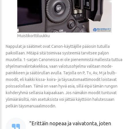
Muistikorttiluukku
Nappulat ja säätimet ovat Canon-käyttäjille pääosin tutuilla
paikoillaan. Mitäpä sitä toimivaa systeemiä tarvitsee paljon
muutella. 1-sarjan Canoneissa ei ole pienemmistä malleista tuttua
ohjelmanvalintakiekkoa, vaan valotusohjelma valitaan mode-
painikkeen ja säätörullan avulla. Tarjolla on P, Tv, Av, M ja bulb-
moodit, eli kaikki kissa- koira- ja täysautomaattimoodit loistavat
poissaolollaan. Tämä on vaan hyvä asia, sillä eipä tämän rungon
kohderyhmä sellaisia kaipaakaan. Jos nämäkin moodit tuntuvat
ylimääräisiltä, niin asetuksista voi jättää käyttöön halutessaan
pelkän täysmanuaalimoodin.
Erittäin nopeaa ja vaivatonta, joten