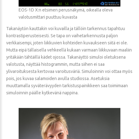
EOS-1D X:n etsimen perusnäkymä, oikealla oleva
valotusmittari puuttuu kuvasta
Takanäytön kauttakin voi kuvailla ja tällöin tarkennus tapahtuu
kontrastiperusteisesti. Se tapa on vaihetarkennusta paljon
verkkaisempi, joten liikkuvien kohteiden kuvaukseen siitä ei ole.
Mutta eipä tällaisella vehkeellä kukaan varmaan liikkuvaan maaliin
yritäkään tähtäillä kädet ojossa. Takanäyttö simuloi oletuksena
valotusta, näyttää histogrammin, mutta siihen ei saa
ylivaroituksesta kertovaa varoitusväriä. Simuloinnin voi ottaa myös
pois, jos kuvaa salamoiden avulla studiossa. Asetuksia
muuttamalla syväterävyyden tarkistuspainikkeen saa toimimaan
simuloinnin päälle kytkevänä nappina.