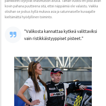
painikkeet löytyvät lihasmuistin avulla. Tämän vuoksi en pidä aivan
kovin pahana puutteena sitä, ettei näppäimiä ole valaistu. Vaikka
olisihan se joskus kyllä mukava asia ja satunnaiselle kuvaajalle
kieltämättä hyödyllinen toiminto.
Valikosta kannattaa kytkeä valittaviksi
vain ristikkäistyyppiset pisteet.