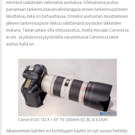
mentävä säätämään valinnaisia asetuksia. Oletuksena joutuu
painamaan tarkennustavanvalintanappia ennen tarkennuspisteen
liikuttelua, mikä on turhauttavaa. Onneksi asetusten muuttamisen
jälkeen tarkennuspiste liikkuu välittömästi joystickin liikkeiden
mukana. Tämän pitäisi olla oletusasetus, mutta missään Canonissa
ei ole. Ja jokaisessa joystickilla varustetussa Canonissa tämä
asetus kyllä on.
Canon EOS-1D X + EF 70-200mm f/2.8L IS II USM
Aikaisemman kahden eri korttityypin käyttö on nyt sivuun heitetty