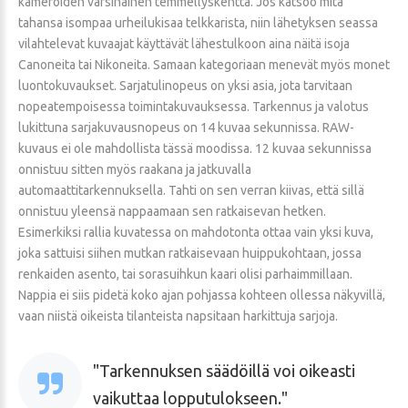
kameroiden varsinainen temmellyskenttä. Jos katsoo mitä
tahansa isompaa urheilukisaa telkkarista, niin lähetyksen seassa
vilahtelevat kuvaajat käyttävät lähestulkoon aina näitä isoja
Canoneita tai Nikoneita. Samaan kategoriaan menevät myös monet
luontokuvaukset. Sarjatulinopeus on yksi asia, jota tarvitaan
nopeatempoisessa toimintakuvauksessa. Tarkennus ja valotus
lukittuna sarjakuvausnopeus on 14 kuvaa sekunnissa. RAW-
kuvaus ei ole mahdollista tässä moodissa. 12 kuvaa sekunnissa
onnistuu sitten myös raakana ja jatkuvalla
automaattitarkennuksella. Tahti on sen verran kiivas, että sillä
onnistuu yleensä nappaamaan sen ratkaisevan hetken.
Esimerkiksi rallia kuvatessa on mahdotonta ottaa vain yksi kuva,
joka sattuisi siihen mutkan ratkaisevaan huippukohtaan, jossa
renkaiden asento, tai sorasuihkun kaari olisi parhaimmillaan.
Nappia ei siis pidetä koko ajan pohjassa kohteen ollessa näkyvillä,
vaan niistä oikeista tilanteista napsitaan harkittuja sarjoja.
Tarkennuksen säädöillä voi oikeasti
vaikuttaa lopputulokseen.