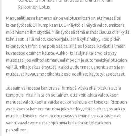
Räikkönen, Lotus
Manuaalitilassa kameran ainoa valotusmittari on etsimessä tai
takanäytössä. Eli kumpikaan LCD-näyttö ei näytä valotusmittaria,
mikä hieman ihmetyttää. Ylänäytössä tämä mahdollisuus olisi kyllä
teknisesti, sillä valotuksenkorjailu siinä kyllä näkyy. Itse pidän
takanäytön infon aina pois päältä, sillä se loistaa ikävästi silmään
kuvatessa etsimen kautta. Aukko- tai suljinaika-arvo ei pysy
muistissa, jos vaihtelet manuaalimoodin ja automaattivalotuksien
välillä, mikä joskus ärsyttää. Kaikki uudemmat Canonit sen sijaan
muistavat kuvausmoodikohtaisesti edelliset käytetyt asetukset.
Jossain vaiheessa kamera sai firmispäivityksellä joitakin uusia
temppuja. Yksi niistä on sellainen, että voit lukita valotuksen
manuaalivalotuksella, vaikka aukko vaihtuisikin toiseksi. Riippuen
asetuksesta kamera muuttaa joko herkkyyttä tai aikaa, jos aukko
muuttuu toiseksi. Näin valotus pysyy samana, vaikka käyttäisit
vaihtuvavalovoimaista objektiivia tai laittaisit telejatkeen
paikoilleen.