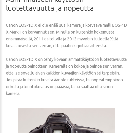
luotettavuutta
ja
nopeutta
Canon EOS-1D X ei ole enää uusi kamera ja korvaava malli EOS-1D
X Mark II on korvannut sen. Minulla on kuitenkin kokemusta
ensimmäisellä, 2011 esitellyllä ja 2012 myyntiin tulleella X:llä
kuvaamisesta sen verran, että päätin kirjoittaa aiheesta.
Canon EOS-1D X on tehty kovaan ammattikäyttöön luotettavuutta
ja nopeutta painottaen. Kameralla on kokoa ja painoa sen verran,
ettei se sovellu aivan kaikkien kuvaajien käyttöön tai tarpeisiin.
Jos pitää kuitenkin kuvata ääriolosuhteissa, tai nopeatempoinen
urheilu ja luontokuvaus on pääasia, tämä saattaa olla sinun
kamera.