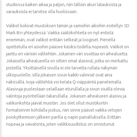
studiossa kaiken aikaa ja paljon, niin tällöin akun latauksista ja
varauksista ei tarvitse olla huolissaan.
Valikot kokivat muutoksen tämän ja samoihin aikoihin esitellyn 5D
Mark III:n yhteydessä. Vaikka säätökohteita on nyt entistä
enemmän, ovat valikot erittäin selkeät ja loogiset. Pienellä
opettelulla eri asioihin pääsee käsiksi todella nopeasti. Valikot on
jaettu eri värisiin välilehtiin. Jokainen väri osoittaa eri aihealuetta.
Jokaisella aihealueella on sitten omat alasivut, jotka on merkattu
pisteillä. Yksittäisellä sivulla ei ole tarvetta rullata näkymän
ulkopuolelle, sillä jokaisen sivun kaikki valinnat ovat aina
näkösällä. Isoja välilehtiä voi kelata Q-näppäintä painelemalla.
Alasivuja puolestaan selaillaan eturullalla ja sivun sisällä olevia
valintoja pyöritellään takarullalla. Jokaisen aihealueen alasivu ja
valikonkohta jäävät muistiin. Jos olet ollut muistikortin
formatoinnin kohdalla joskus, niin sinne pääset vaikka virtojen
poiskytkemisen jälkeen parilla q-napin painalluksella. Erittäin
nopeaa ja vaivatonta, joten valikkouudistus on onnistunut.