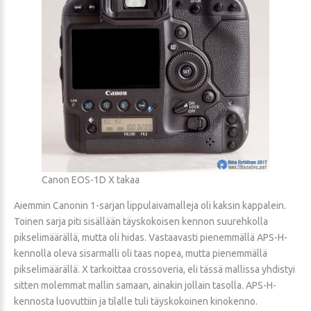
Canon EOS-1D X takaa
Aiemmin Canonin 1-sarjan lippulaivamalleja oli kaksin kappalein.
Toinen sarja piti sisällään täyskokoisen kennon suurehkolla
pikselimäärällä, mutta oli hidas. Vastaavasti pienemmällä APS-H-
kennolla oleva sisarmalli oli taas nopea, mutta pienemmällä
pikselimäärällä. X tarkoittaa crossoveria, eli tässä mallissa yhdistyi
sitten molemmat mallin samaan, ainakin jollain tasolla. APS-H-
kennosta luovuttiin ja tilalle tuli täyskokoinen kinokenno.