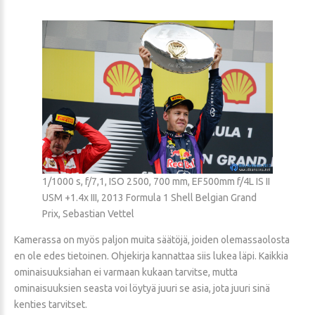
1/1000 s, f/7,1, ISO 2500, 700 mm, EF500mm f/4L IS II
USM +1.4x III, 2013 Formula 1 Shell Belgian Grand
Prix, Sebastian Vettel
Kamerassa on myös paljon muita säätöjä, joiden olemassaolosta
en ole edes tietoinen. Ohjekirja kannattaa siis lukea läpi. Kaikkia
ominaisuuksiahan ei varmaan kukaan tarvitse, mutta
ominaisuuksien seasta voi löytyä juuri se asia, jota juuri sinä
kenties tarvitset.