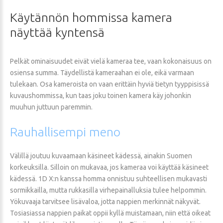
Käytännön
hommissa
kamera
näyttää
kyntensä
Pelkät ominaisuudet eivät vielä kameraa tee, vaan kokonaisuus on
osiensa summa. Täydellistä kameraahan ei ole, eikä varmaan
tulekaan. Osa kameroista on vaan erittäin hyviä tietyn tyyppisissä
kuvaushommissa, kun taas joku toinen kamera käy johonkin
muuhun juttuun paremmin.
Rauhallisempi
meno
Välillä joutuu kuvaamaan käsineet kädessä, ainakin Suomen
korkeuksilla. Silloin on mukavaa, jos kameraa voi käyttää käsineet
kädessä. 1D X:n kanssa homma onnistuu suhteellisen mukavasti
sormikkailla, mutta rukkasilla virhepainalluksia tulee helpommin.
Yökuvaaja tarvitsee lisävaloa, jotta nappien merkinnät näkyvät.
Tosiasiassa nappien paikat oppii kyllä muistamaan, niin että oikeat