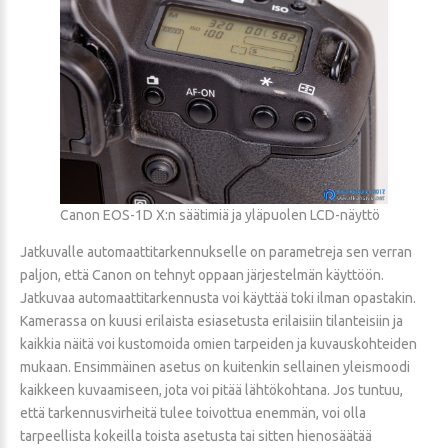
Canon EOS-1D X:n säätimiä ja yläpuolen LCD-näyttö
Jatkuvalle automaattitarkennukselle on parametreja sen verran
paljon, että Canon on tehnyt oppaan järjestelmän käyttöön.
Jatkuvaa automaattitarkennusta voi käyttää toki ilman opastakin.
Kamerassa on kuusi erilaista esiasetusta erilaisiin tilanteisiin ja
kaikkia näitä voi kustomoida omien tarpeiden ja kuvauskohteiden
mukaan. Ensimmäinen asetus on kuitenkin sellainen yleismoodi
kaikkeen kuvaamiseen, jota voi pitää lähtökohtana. Jos tuntuu,
että tarkennusvirheitä tulee toivottua enemmän, voi olla
tarpeellista kokeilla toista asetusta tai sitten hienosäätää