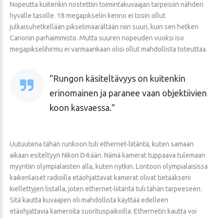
Nopeutta kuitenkin nostettiin toimintakuvaajan tarpeisiin nähden
hyvälle tasolle. 18 megapikselin kenno ei tosin ollut
julkaisuhetkellään pikselimäärältään niin suuri, kuin sen hetken
Canonin parhaimmisto. Mutta suuren nopeuden vuoksi iso
megapikselihirmu ei varmaankaan olisi ollut mahdollista toteuttaa.
Rungon käsiteltävyys on kuitenkin
erinomainen ja paranee vaan objektiivien
koon kasvaessa.
Uutuutena tähän runkoon tuli ethernet-liitäntä, kuten samaan
aikaan esiteltyyn Nikon D4:ään. Nämä kamerat tuppaava tulemaan
myyntiin olympialaisten alla, kuten nytkin. Lontoon olympialaisissa
kaikenlaiset radioilla etäohjattavat kamerat olivat tietääkseni
kiellettyjen listalla, joten ethernet-liitäntä tuli tähän tarpeeseen.
Sitä kautta kuvaajien oli mahdollista käyttää edelleen
etäohjattavia kameroita suorituspaikoilla. Ethernetin kautta voi