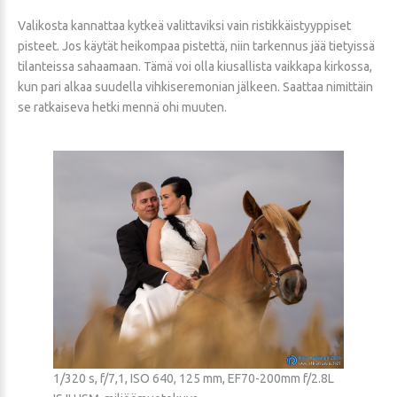
Valikosta kannattaa kytkeä valittaviksi vain ristikkäistyyppiset
pisteet. Jos käytät heikompaa pistettä, niin tarkennus jää tietyissä
tilanteissa sahaamaan. Tämä voi olla kiusallista vaikkapa kirkossa,
kun pari alkaa suudella vihkiseremonian jälkeen. Saattaa nimittäin
se ratkaiseva hetki mennä ohi muuten.
1/320 s, f/7,1, ISO 640, 125 mm, EF70-200mm f/2.8L