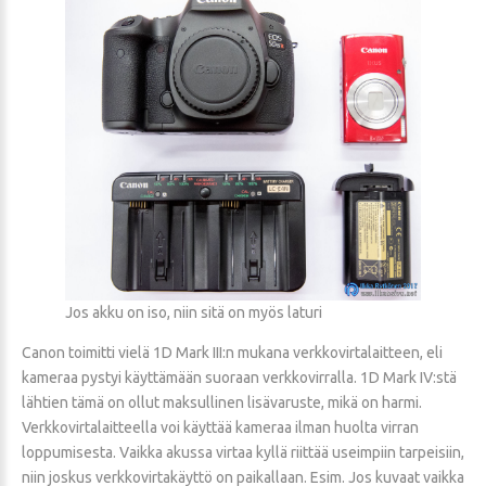
Jos akku on iso, niin sitä on myös laturi
Canon toimitti vielä 1D Mark III:n mukana verkkovirtalaitteen, eli
kameraa pystyi käyttämään suoraan verkkovirralla. 1D Mark IV:stä
lähtien tämä on ollut maksullinen lisävaruste, mikä on harmi.
Verkkovirtalaitteella voi käyttää kameraa ilman huolta virran
loppumisesta. Vaikka akussa virtaa kyllä riittää useimpiin tarpeisiin,
niin joskus verkkovirtakäyttö on paikallaan. Esim. Jos kuvaat vaikka