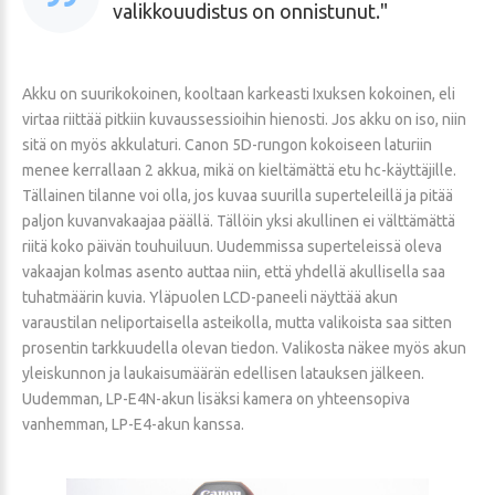
valikkouudistus on onnistunut.
Akku on suurikokoinen, kooltaan karkeasti Ixuksen kokoinen, eli
virtaa riittää pitkiin kuvaussessioihin hienosti. Jos akku on iso, niin
sitä on myös akkulaturi. Canon 5D-rungon kokoiseen laturiin
menee kerrallaan 2 akkua, mikä on kieltämättä etu hc-käyttäjille.
Tällainen tilanne voi olla, jos kuvaa suurilla superteleillä ja pitää
paljon kuvanvakaajaa päällä. Tällöin yksi akullinen ei välttämättä
riitä koko päivän touhuiluun. Uudemmissa superteleissä oleva
vakaajan kolmas asento auttaa niin, että yhdellä akullisella saa
tuhatmäärin kuvia. Yläpuolen LCD-paneeli näyttää akun
varaustilan neliportaisella asteikolla, mutta valikoista saa sitten
prosentin tarkkuudella olevan tiedon. Valikosta näkee myös akun
yleiskunnon ja laukaisumäärän edellisen latauksen jälkeen.
Uudemman, LP-E4N-akun lisäksi kamera on yhteensopiva
vanhemman, LP-E4-akun kanssa.