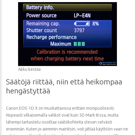
Akku kestää
Säätöjä
riittää,
niin
että
heikompaa
hengästyttää
Canon EOS-1D X on muokattavissa erittäin monipuolisesti.
Nopeasti vilkaisemalla valikot ovat kuin 5D Mark III:ssa, mutta
lähempi tarkastelu osoittaa säätökohteita olevan selvästi
enemmän. Kuten jo aiemmin mainitsin, voit jättää käyttöön vaan ne