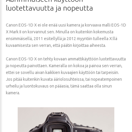
luotettavuutta
ja
nopeutta
Canon EOS-1D X ei ole enää uusi kamera ja korvaava malli EOS-1D
X Mark II on korvannut sen. Minulla on kuitenkin kokemusta
ensimmäisellä, 2011 esitellyllä ja 2012 myyntiin tulleella X:llä
kuvaamisesta sen verran, että päätin kirjoittaa aiheesta.
Canon EOS-1D X on tehty kovaan ammattikäyttöön luotettavuutta
ja nopeutta painottaen. Kameralla on kokoa ja painoa sen verran,
ettei se sovellu aivan kaikkien kuvaajien käyttöön tai tarpeisiin.
Jos pitää kuitenkin kuvata ääriolosuhteissa, tai nopeatempoinen
urheilu ja luontokuvaus on pääasia, tämä saattaa olla sinun
kamera.