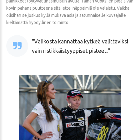
painikkeet löytyvät lihasmuistin avulla. Tämän vuoksi en pidä aivan
kovin pahana puutteena sitä, ettei näppäimiä ole valaistu. Vaikka
olisihan se joskus kyllä mukava asia ja satunnaiselle kuvaajalle
kieltämättä hyödyllinen toiminto.
Valikosta kannattaa kytkeä valittaviksi
vain ristikkäistyyppiset pisteet.