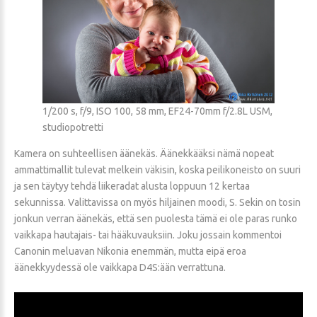
1/200 s, f/9, ISO 100, 58 mm, EF24-70mm f/2.8L USM,
studiopotretti
Kamera on suhteellisen äänekäs. Äänekkääksi nämä nopeat
ammattimallit tulevat melkein väkisin, koska peilikoneisto on suuri
ja sen täytyy tehdä liikeradat alusta loppuun 12 kertaa
sekunnissa. Valittavissa on myös hiljainen moodi, S. Sekin on tosin
jonkun verran äänekäs, että sen puolesta tämä ei ole paras runko
vaikkapa hautajais- tai hääkuvauksiin. Joku jossain kommentoi
Canonin meluavan Nikonia enemmän, mutta eipä eroa
äänekkyydessä ole vaikkapa D4S:ään verrattuna.