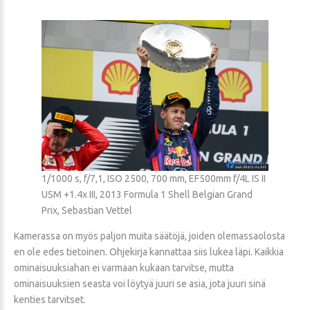
1/1000 s, f/7,1, ISO 2500, 700 mm, EF500mm f/4L IS II
USM +1.4x III, 2013 Formula 1 Shell Belgian Grand
Prix, Sebastian Vettel
Kamerassa on myös paljon muita säätöjä, joiden olemassaolosta
en ole edes tietoinen. Ohjekirja kannattaa siis lukea läpi. Kaikkia
ominaisuuksiahan ei varmaan kukaan tarvitse, mutta
ominaisuuksien seasta voi löytyä juuri se asia, jota juuri sinä
kenties tarvitset.