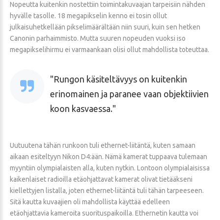
Nopeutta kuitenkin nostettiin toimintakuvaajan tarpeisiin nähden
hyvälle tasolle. 18 megapikselin kenno ei tosin ollut
julkaisuhetkellään pikselimäärältään niin suuri, kuin sen hetken
Canonin parhaimmisto. Mutta suuren nopeuden vuoksi iso
megapikselihirmu ei varmaankaan olisi ollut mahdollista toteuttaa.
Rungon käsiteltävyys on kuitenkin
erinomainen ja paranee vaan objektiivien
koon kasvaessa.
Uutuutena tähän runkoon tuli ethernet-liitäntä, kuten samaan
aikaan esiteltyyn Nikon D4:ään. Nämä kamerat tuppaava tulemaan
myyntiin olympialaisten alla, kuten nytkin. Lontoon olympialaisissa
kaikenlaiset radioilla etäohjattavat kamerat olivat tietääkseni
kiellettyjen listalla, joten ethernet-liitäntä tuli tähän tarpeeseen.
Sitä kautta kuvaajien oli mahdollista käyttää edelleen
etäohjattavia kameroita suorituspaikoilla. Ethernetin kautta voi