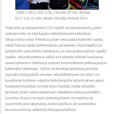
1/800 s, f/6,3, ISO 1250, 330 mm, EF100-400mm
f/4.5-5.6L IS USM, Neste Oil Rally Finland 2013
Yläpuolen ja takapaneelin LCD-näytöt on taustavalaistu, joten
säätöjen teko on tätä kautta mahdollista pimeällä ilman
ulkopuolista valoa. Pimeässä jotain valoa pitää kuitenkin saada,
mikäli haluaa saada tarkennuksen pelaamaan. Automaatilla voi
tarkennella vielä melko hämärässä, eli käsivarakuvauksen rajoille
saakka. Jalustahommissa välillä on kuitenkin erittäin haastavaa
saada tarkennus lukittua ja sopivan kontrastikasta paikkaa joutuu
hakemalla hakemaan. Tällöin voi koettaa tarkentaa johonkin
sopivalla etäisyydellä olevaan valonlähteeseen tai sitten voi
kuvattavan kohteen valaista taskulampulla tarkennuksen ajaksi.
Käsitarkennustahan voi toki myös käyttää, mutta silloinkin
tarvitaan jotain valoa näyttämään objektiivin etäisyysasteikko.
Liveview-tilassa voi myös tarkentaa käsin normaalista tai
suurennetusta näkymästä, mutta tarjolla ei ole esimerkiksi
korostusväriä tai sähköistä etäisyysasteikkoa.