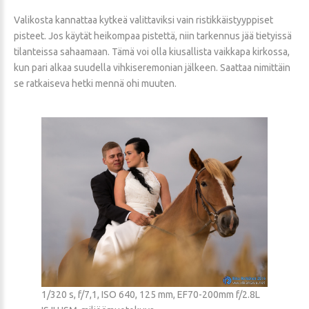
Valikosta kannattaa kytkeä valittaviksi vain ristikkäistyyppiset
pisteet. Jos käytät heikompaa pistettä, niin tarkennus jää tietyissä
tilanteissa sahaamaan. Tämä voi olla kiusallista vaikkapa kirkossa,
kun pari alkaa suudella vihkiseremonian jälkeen. Saattaa nimittäin
se ratkaiseva hetki mennä ohi muuten.
1/320 s, f/7,1, ISO 640, 125 mm, EF70-200mm f/2.8L