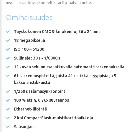
myös siirtää kuvia koneelle, tai ftp-palvelimelle.
Ominaisuudet
Täyskokoinen CMOS-kinokenno, 36 x 24 mm
18 megapikseliä
ISO 100 – 51200
Suljinajat 30 s - 1/8000 s
12 kuvaa sekunnissa jatkuvalla automaattitarkennuksella
61 tarkennuspistettä, joista 41 ristikkäistyyppisiä ja 5
kaksoisristikkäistä
1/250 s salamasynkronointi
100 % etsin, 0,76x suurennos
Ethernet-liitäntä
2 kpl CompactFlash-muistikorttipaikkoja
Sääsuojaus