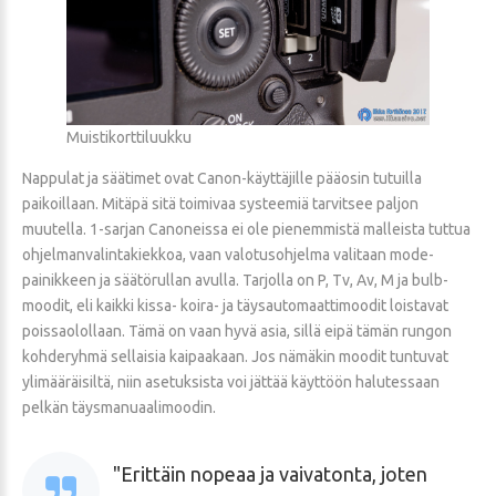
Muistikorttiluukku
Nappulat ja säätimet ovat Canon-käyttäjille pääosin tutuilla
paikoillaan. Mitäpä sitä toimivaa systeemiä tarvitsee paljon
muutella. 1-sarjan Canoneissa ei ole pienemmistä malleista tuttua
ohjelmanvalintakiekkoa, vaan valotusohjelma valitaan mode-
painikkeen ja säätörullan avulla. Tarjolla on P, Tv, Av, M ja bulb-
moodit, eli kaikki kissa- koira- ja täysautomaattimoodit loistavat
poissaolollaan. Tämä on vaan hyvä asia, sillä eipä tämän rungon
kohderyhmä sellaisia kaipaakaan. Jos nämäkin moodit tuntuvat
ylimääräisiltä, niin asetuksista voi jättää käyttöön halutessaan
pelkän täysmanuaalimoodin.
Erittäin nopeaa ja vaivatonta, joten