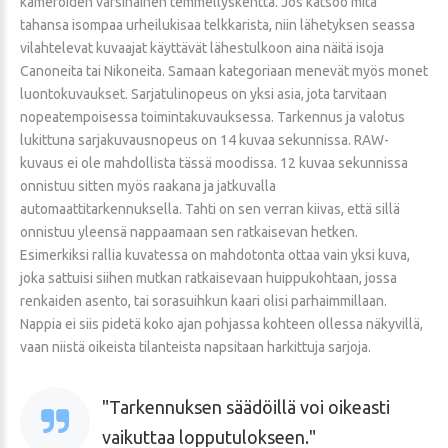
kameroiden varsinainen temmellyskenttä. Jos katsoo mitä
tahansa isompaa urheilukisaa telkkarista, niin lähetyksen seassa
vilahtelevat kuvaajat käyttävät lähestulkoon aina näitä isoja
Canoneita tai Nikoneita. Samaan kategoriaan menevät myös monet
luontokuvaukset. Sarjatulinopeus on yksi asia, jota tarvitaan
nopeatempoisessa toimintakuvauksessa. Tarkennus ja valotus
lukittuna sarjakuvausnopeus on 14 kuvaa sekunnissa. RAW-
kuvaus ei ole mahdollista tässä moodissa. 12 kuvaa sekunnissa
onnistuu sitten myös raakana ja jatkuvalla
automaattitarkennuksella. Tahti on sen verran kiivas, että sillä
onnistuu yleensä nappaamaan sen ratkaisevan hetken.
Esimerkiksi rallia kuvatessa on mahdotonta ottaa vain yksi kuva,
joka sattuisi siihen mutkan ratkaisevaan huippukohtaan, jossa
renkaiden asento, tai sorasuihkun kaari olisi parhaimmillaan.
Nappia ei siis pidetä koko ajan pohjassa kohteen ollessa näkyvillä,
vaan niistä oikeista tilanteista napsitaan harkittuja sarjoja.
Tarkennuksen säädöillä voi oikeasti
vaikuttaa lopputulokseen.