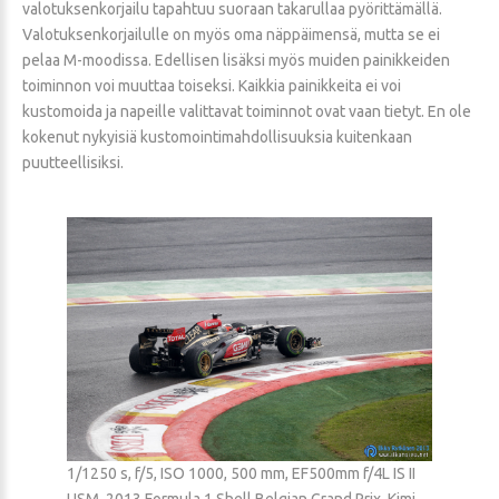
valotuksenkorjailu tapahtuu suoraan takarullaa pyörittämällä.
Valotuksenkorjailulle on myös oma näppäimensä, mutta se ei
pelaa M-moodissa. Edellisen lisäksi myös muiden painikkeiden
toiminnon voi muuttaa toiseksi. Kaikkia painikkeita ei voi
kustomoida ja napeille valittavat toiminnot ovat vaan tietyt. En ole
kokenut nykyisiä kustomointimahdollisuuksia kuitenkaan
puutteellisiksi.
1/1250 s, f/5, ISO 1000, 500 mm, EF500mm f/4L IS II
USM, 2013 Formula 1 Shell Belgian Grand Prix, Kimi