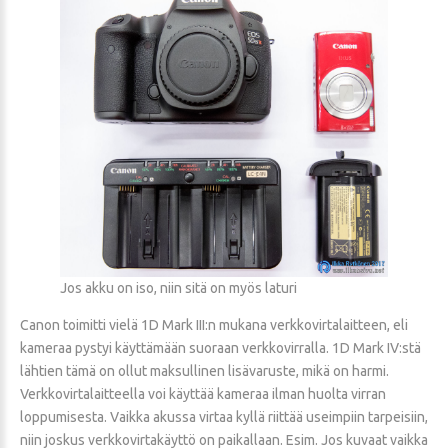
Jos akku on iso, niin sitä on myös laturi
Canon toimitti vielä 1D Mark III:n mukana verkkovirtalaitteen, eli
kameraa pystyi käyttämään suoraan verkkovirralla. 1D Mark IV:stä
lähtien tämä on ollut maksullinen lisävaruste, mikä on harmi.
Verkkovirtalaitteella voi käyttää kameraa ilman huolta virran
loppumisesta. Vaikka akussa virtaa kyllä riittää useimpiin tarpeisiin,
niin joskus verkkovirtakäyttö on paikallaan. Esim. Jos kuvaat vaikka