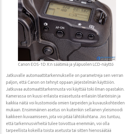
Canon EOS-1D X:n säätimiä ja yläpuolen LCD-näyttö
Jatkuvalle automaattitarkennukselle on parametreja sen verran
paljon, että Canon on tehnyt oppaan järjestelmän käyttöön.
Jatkuvaa automaattitarkennusta voi käyttää toki ilman opastakin.
Kamerassa on kuusi erilaista esiasetusta erilaisiin tilanteisiin ja
kaikkia näitä voi kustomoida omien tarpeiden ja kuvauskohteiden
mukaan. Ensimmäinen asetus on kuitenkin sellainen yleismoodi
kaikkeen kuvaamiseen, jota voi pitää lähtökohtana. Jos tuntuu,
että tarkennusvirheitä tulee toivottua enemmän, voi olla
tarpeellista kokeilla toista asetusta tai sitten hienosäätää