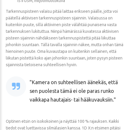
IS II USM, miljöömuotokuva
Tarkennuspisteen valaisu pitää laittaa erikseen päälle, jotta voi
päätellä aktiivisen tarkennuspisteen sijainnin. Valaisussa on
kuitenkin puute, sillä aktiivinen piste välähtää punaisena vasta
tarkennuksen lukituttua. Niinpä hämärässä kuvatessa aktiivisen
pisteen sijainnin nähdäkseen tarkennuspistettä pitää liikuttaa
johonkin suuntaan. Tällä tavalla sijainnin näkee, mutta onhan tämä
hienoinen puute. Oma kuvaustapa on kuitenkin sellainen, että
liikutan pistettä koko ajan johonkin suuntaan, joten pysyn pisteen
sijainnista tietoisena suhteellisen hyvin.
Kamera on suhteellisen äänekäs, että
sen puolesta tämä ei ole paras runko
vaikkapa hautajais- tai hääkuvauksiin.
Optinen etsin on isokokoinen ja näyttää 100 % rajauksen. Kaikki
tiedot ovat luettavissa silmälasien kanssa. 1D X:n etsimen pitäisi