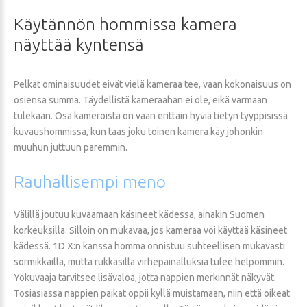
Käytännön
hommissa
kamera
näyttää
kyntensä
Pelkät ominaisuudet eivät vielä kameraa tee, vaan kokonaisuus on
osiensa summa. Täydellistä kameraahan ei ole, eikä varmaan
tulekaan. Osa kameroista on vaan erittäin hyviä tietyn tyyppisissä
kuvaushommissa, kun taas joku toinen kamera käy johonkin
muuhun juttuun paremmin.
Rauhallisempi
meno
Välillä joutuu kuvaamaan käsineet kädessä, ainakin Suomen
korkeuksilla. Silloin on mukavaa, jos kameraa voi käyttää käsineet
kädessä. 1D X:n kanssa homma onnistuu suhteellisen mukavasti
sormikkailla, mutta rukkasilla virhepainalluksia tulee helpommin.
Yökuvaaja tarvitsee lisävaloa, jotta nappien merkinnät näkyvät.
Tosiasiassa nappien paikat oppii kyllä muistamaan, niin että oikeat