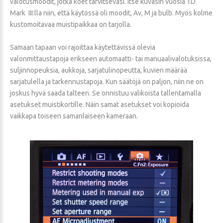
valotusmoodit, jotka koet tarvitsevasi. Itse kuvasin vuosia 1D
Mark III:lla niin, että käytössä oli moodit, Av, M ja bulb. Myös kolme
kustomoitavaa muistipaikkaa on tarjolla.
Samaan tapaan voi rajoittaa käytettävissä olevia
valonmittaustapoja erikseen automaatti- tai manuaalivalotuksissa,
suljinnopeuksia, aukkoja, sarjatulinopeutta, kuvien määrää
sarjatulella ja tarkennustapoja. Kun säätöjä on paljon, niin ne on
joskus hyvä saada talteen. Se onnistuu valikoista tallentamalla
asetukset muistikortille. Näin samat asetukset voi kopioida
vaikkapa toiseen samanlaiseen kameraan.