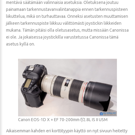
mentävä säätämään valinnaisia asetuksia. Oletuksena joutuu
painamaan tarkennustavanvalintanappia ennen tarkennuspisteen
liikuttelua, mikä on turhauttavaa. Onneksi asetusten muuttamisen
jälkeen tarkennuspiste liikkuu välittömästi joystickin liikkeiden
mukana. Tämän pitäisi olla oletusasetus, mutta missään Canonissa
ei ole. Ja jokaisessa joystickilla varustetussa Canonissa tämä
asetus kyllä on.
Canon EOS-1D X + EF 70-200mm f/2.8L IS II USM
Aikaisemman kahden eri korttityypin käyttö on nyt sivuun heitetty