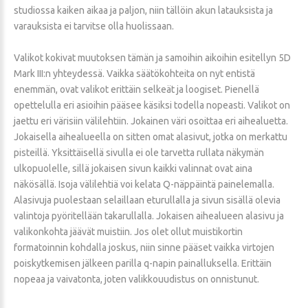
studiossa kaiken aikaa ja paljon, niin tällöin akun latauksista ja
varauksista ei tarvitse olla huolissaan.
Valikot kokivat muutoksen tämän ja samoihin aikoihin esitellyn 5D
Mark III:n yhteydessä. Vaikka säätökohteita on nyt entistä
enemmän, ovat valikot erittäin selkeät ja loogiset. Pienellä
opettelulla eri asioihin pääsee käsiksi todella nopeasti. Valikot on
jaettu eri värisiin välilehtiin. Jokainen väri osoittaa eri aihealuetta.
Jokaisella aihealueella on sitten omat alasivut, jotka on merkattu
pisteillä. Yksittäisellä sivulla ei ole tarvetta rullata näkymän
ulkopuolelle, sillä jokaisen sivun kaikki valinnat ovat aina
näkösällä. Isoja välilehtiä voi kelata Q-näppäintä painelemalla.
Alasivuja puolestaan selaillaan eturullalla ja sivun sisällä olevia
valintoja pyöritellään takarullalla. Jokaisen aihealueen alasivu ja
valikonkohta jäävät muistiin. Jos olet ollut muistikortin
formatoinnin kohdalla joskus, niin sinne pääset vaikka virtojen
poiskytkemisen jälkeen parilla q-napin painalluksella. Erittäin
nopeaa ja vaivatonta, joten valikkouudistus on onnistunut.