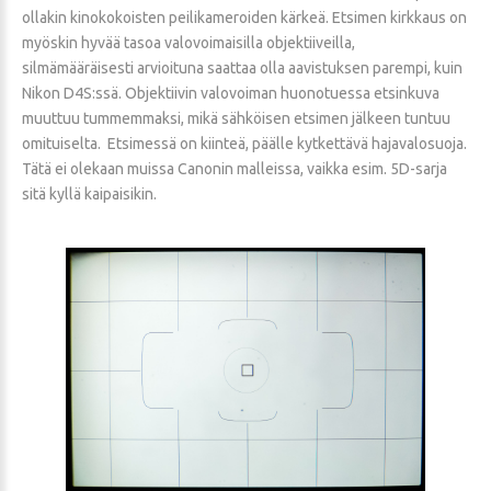
ollakin kinokokoisten peilikameroiden kärkeä. Etsimen kirkkaus on
myöskin hyvää tasoa valovoimaisilla objektiiveilla,
silmämääräisesti arvioituna saattaa olla aavistuksen parempi, kuin
Nikon D4S:ssä. Objektiivin valovoiman huonotuessa etsinkuva
muuttuu tummemmaksi, mikä sähköisen etsimen jälkeen tuntuu
omituiselta. Etsimessä on kiinteä, päälle kytkettävä hajavalosuoja.
Tätä ei olekaan muissa Canonin malleissa, vaikka esim. 5D-sarja
sitä kyllä kaipaisikin.