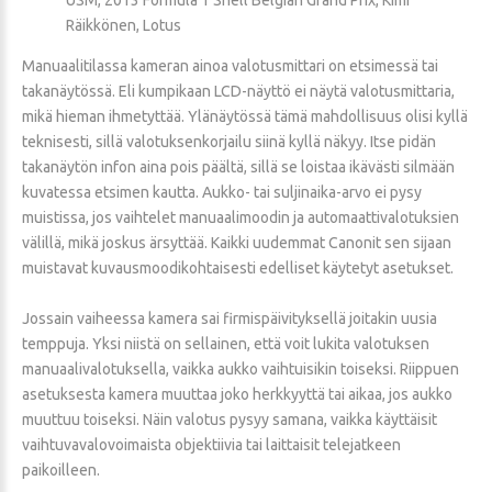
Räikkönen, Lotus
Manuaalitilassa kameran ainoa valotusmittari on etsimessä tai
takanäytössä. Eli kumpikaan LCD-näyttö ei näytä valotusmittaria,
mikä hieman ihmetyttää. Ylänäytössä tämä mahdollisuus olisi kyllä
teknisesti, sillä valotuksenkorjailu siinä kyllä näkyy. Itse pidän
takanäytön infon aina pois päältä, sillä se loistaa ikävästi silmään
kuvatessa etsimen kautta. Aukko- tai suljinaika-arvo ei pysy
muistissa, jos vaihtelet manuaalimoodin ja automaattivalotuksien
välillä, mikä joskus ärsyttää. Kaikki uudemmat Canonit sen sijaan
muistavat kuvausmoodikohtaisesti edelliset käytetyt asetukset.
Jossain vaiheessa kamera sai firmispäivityksellä joitakin uusia
temppuja. Yksi niistä on sellainen, että voit lukita valotuksen
manuaalivalotuksella, vaikka aukko vaihtuisikin toiseksi. Riippuen
asetuksesta kamera muuttaa joko herkkyyttä tai aikaa, jos aukko
muuttuu toiseksi. Näin valotus pysyy samana, vaikka käyttäisit
vaihtuvavalovoimaista objektiivia tai laittaisit telejatkeen
paikoilleen.