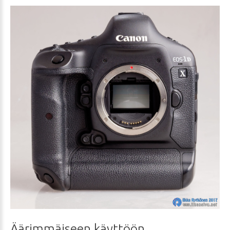
Äärimmäiseen
käyttöön