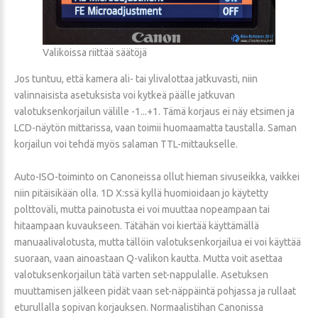
Valikoissa riittää säätöjä
Jos tuntuu, että kamera ali- tai ylivalottaa jatkuvasti, niin
valinnaisista asetuksista voi kytkeä päälle jatkuvan
valotuksenkorjailun välille -1...+1. Tämä korjaus ei näy etsimen ja
LCD-näytön mittarissa, vaan toimii huomaamatta taustalla. Saman
korjailun voi tehdä myös salaman TTL-mittaukselle.
Auto-ISO-toiminto on Canoneissa ollut hieman sivuseikka, vaikkei
niin pitäisikään olla. 1D X:ssä kyllä huomioidaan jo käytetty
polttoväli, mutta painotusta ei voi muuttaa nopeampaan tai
hitaampaan kuvaukseen. Tätähän voi kiertää käyttämällä
manuaalivalotusta, mutta tällöin valotuksenkorjailua ei voi käyttää
suoraan, vaan ainoastaan Q-valikon kautta. Mutta voit asettaa
valotuksenkorjailun tätä varten set-nappulalle. Asetuksen
muuttamisen jälkeen pidät vaan set-näppäintä pohjassa ja rullaat
eturullalla sopivan korjauksen. Normaalistihan Canonissa