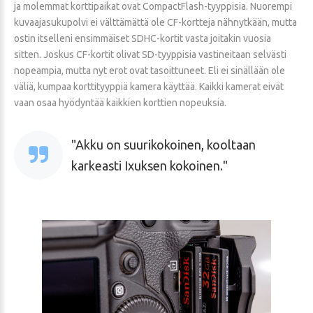
ja molemmat korttipaikat ovat CompactFlash-tyyppisia. Nuorempi
kuvaajasukupolvi ei välttämättä ole CF-kortteja nähnytkään, mutta
ostin itselleni ensimmäiset SDHC-kortit vasta joitakin vuosia
sitten. Joskus CF-kortit olivat SD-tyyppisia vastineitaan selvästi
nopeampia, mutta nyt erot ovat tasoittuneet. Eli ei sinällään ole
väliä, kumpaa korttityyppiä kamera käyttää. Kaikki kamerat eivät
vaan osaa hyödyntää kaikkien korttien nopeuksia.
Akku on suurikokoinen, kooltaan
karkeasti Ixuksen kokoinen.