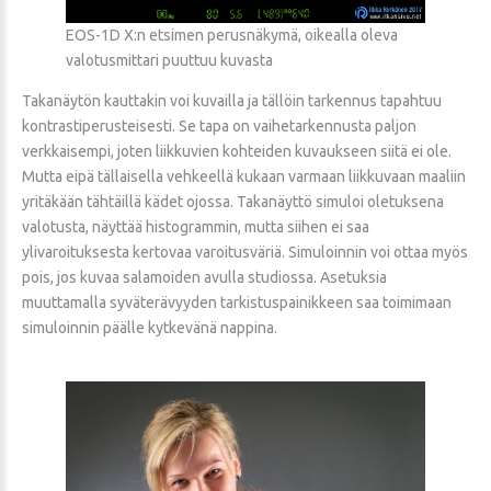
EOS-1D X:n etsimen perusnäkymä, oikealla oleva
valotusmittari puuttuu kuvasta
Takanäytön kauttakin voi kuvailla ja tällöin tarkennus tapahtuu
kontrastiperusteisesti. Se tapa on vaihetarkennusta paljon
verkkaisempi, joten liikkuvien kohteiden kuvaukseen siitä ei ole.
Mutta eipä tällaisella vehkeellä kukaan varmaan liikkuvaan maaliin
yritäkään tähtäillä kädet ojossa. Takanäyttö simuloi oletuksena
valotusta, näyttää histogrammin, mutta siihen ei saa
ylivaroituksesta kertovaa varoitusväriä. Simuloinnin voi ottaa myös
pois, jos kuvaa salamoiden avulla studiossa. Asetuksia
muuttamalla syväterävyyden tarkistuspainikkeen saa toimimaan
simuloinnin päälle kytkevänä nappina.