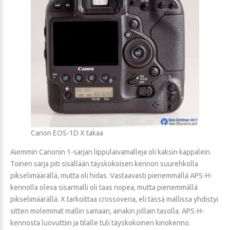
Canon EOS-1D X takaa
Aiemmin Canonin 1-sarjan lippulaivamalleja oli kaksin kappalein.
Toinen sarja piti sisällään täyskokoisen kennon suurehkolla
pikselimäärällä, mutta oli hidas. Vastaavasti pienemmällä APS-H-
kennolla oleva sisarmalli oli taas nopea, mutta pienemmällä
pikselimäärällä. X tarkoittaa crossoveria, eli tässä mallissa yhdistyi
sitten molemmat mallin samaan, ainakin jollain tasolla. APS-H-
kennosta luovuttiin ja tilalle tuli täyskokoinen kinokenno.