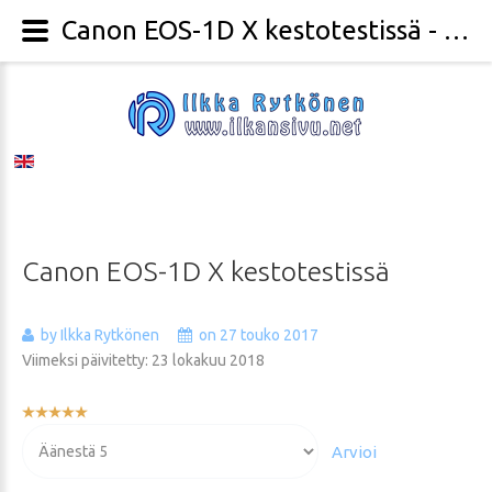
Canon EOS-1D X kestotestissä - Valokuvaaja Ilkka Rytkönen
Canon
EOS-1D
X
kestotestissä
by Ilkka Rytkönen
on 27 touko 2017
Viimeksi päivitetty: 23 lokakuu 2018
Käyttäjän
arvio:
Voit
5
/
5
arvioida