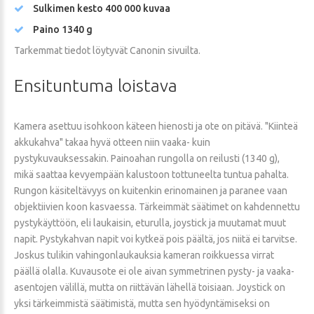
Sulkimen kesto 400 000 kuvaa
Paino 1340 g
Tarkemmat tiedot löytyvät Canonin sivuilta.
Ensituntuma
loistava
Kamera asettuu isohkoon käteen hienosti ja ote on pitävä. "Kiinteä
akkukahva" takaa hyvä otteen niin vaaka- kuin
pystykuvauksessakin. Painoahan rungolla on reilusti (1340 g),
mikä saattaa kevyempään kalustoon tottuneelta tuntua pahalta.
Rungon käsiteltävyys on kuitenkin erinomainen ja paranee vaan
objektiivien koon kasvaessa. Tärkeimmät säätimet on kahdennettu
pystykäyttöön, eli laukaisin, eturulla, joystick ja muutamat muut
napit. Pystykahvan napit voi kytkeä pois päältä, jos niitä ei tarvitse.
Joskus tulikin vahingonlaukauksia kameran roikkuessa virrat
päällä olalla. Kuvausote ei ole aivan symmetrinen pysty- ja vaaka-
asentojen välillä, mutta on riittävän lähellä toisiaan. Joystick on
yksi tärkeimmistä säätimistä, mutta sen hyödyntämiseksi on