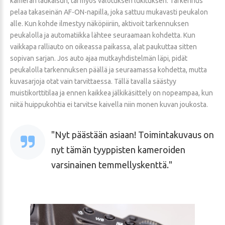
kameran laukaisun, tai myös valotuksen lukituksen. Tarkennus
pelaa takaseinän AF-ON-napilla, joka sattuu mukavasti peukalon
alle. Kun kohde ilmestyy näköpiiriin, aktivoit tarkennuksen
peukalolla ja automatiikka lähtee seuraamaan kohdetta. Kun
vaikkapa ralliauto on oikeassa paikassa, alat paukuttaa sitten
sopivan sarjan. Jos auto ajaa mutkayhdistelmän läpi, pidät
peukalolla tarkennuksen päällä ja seuraamassa kohdetta, mutta
kuvasarjoja otat vain tarvittaessa. Tällä tavalla säästyy
muistikorttitilaa ja ennen kaikkea jälkikäsittely on nopeampaa, kun
niitä huippukohtia ei tarvitse kaivella niin monen kuvan joukosta.
Nyt päästään asiaan! Toimintakuvaus on
nyt tämän tyyppisten kameroiden
varsinainen temmellyskenttä.