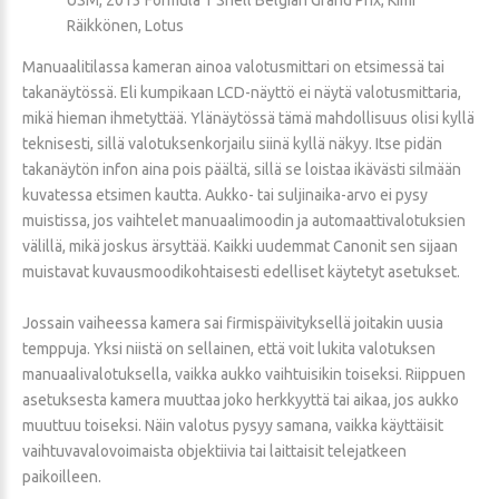
Räikkönen, Lotus
Manuaalitilassa kameran ainoa valotusmittari on etsimessä tai
takanäytössä. Eli kumpikaan LCD-näyttö ei näytä valotusmittaria,
mikä hieman ihmetyttää. Ylänäytössä tämä mahdollisuus olisi kyllä
teknisesti, sillä valotuksenkorjailu siinä kyllä näkyy. Itse pidän
takanäytön infon aina pois päältä, sillä se loistaa ikävästi silmään
kuvatessa etsimen kautta. Aukko- tai suljinaika-arvo ei pysy
muistissa, jos vaihtelet manuaalimoodin ja automaattivalotuksien
välillä, mikä joskus ärsyttää. Kaikki uudemmat Canonit sen sijaan
muistavat kuvausmoodikohtaisesti edelliset käytetyt asetukset.
Jossain vaiheessa kamera sai firmispäivityksellä joitakin uusia
temppuja. Yksi niistä on sellainen, että voit lukita valotuksen
manuaalivalotuksella, vaikka aukko vaihtuisikin toiseksi. Riippuen
asetuksesta kamera muuttaa joko herkkyyttä tai aikaa, jos aukko
muuttuu toiseksi. Näin valotus pysyy samana, vaikka käyttäisit
vaihtuvavalovoimaista objektiivia tai laittaisit telejatkeen
paikoilleen.