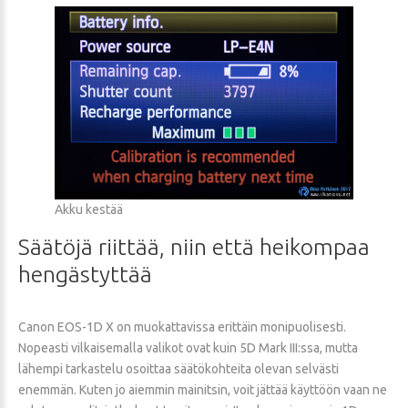
Akku kestää
Säätöjä
riittää,
niin
että
heikompaa
hengästyttää
Canon EOS-1D X on muokattavissa erittäin monipuolisesti.
Nopeasti vilkaisemalla valikot ovat kuin 5D Mark III:ssa, mutta
lähempi tarkastelu osoittaa säätökohteita olevan selvästi
enemmän. Kuten jo aiemmin mainitsin, voit jättää käyttöön vaan ne