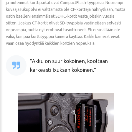
ja molemmat korttipaikat ovat CompactFlash-tyyppisia. Nuorempi
kuvaajasukupolvi ei välttämättä ole CF-kortteja nähnytkään, mutta
ostin itselleni ensimmäiset SDHC-kortit vasta joitakin vuosia
sitten. Joskus CF-kortit olivat SD-tyyppisia vastineitaan selvästi
nopeampia, mutta nyt erot ovat tasoittuneet. Eli ei sinällään ole
väliä, kumpaa korttityyppiä kamera käyttää. Kaikki kamerat eivät
vaan osaa hyödyntää kaikkien korttien nopeuksia.
Akku on suurikokoinen, kooltaan
karkeasti Ixuksen kokoinen.