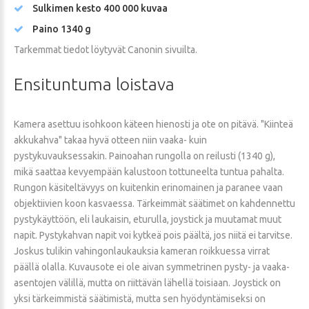
Sulkimen kesto 400 000 kuvaa
Paino 1340 g
Tarkemmat tiedot löytyvät Canonin sivuilta.
Ensituntuma
loistava
Kamera asettuu isohkoon käteen hienosti ja ote on pitävä. "Kiinteä
akkukahva" takaa hyvä otteen niin vaaka- kuin
pystykuvauksessakin. Painoahan rungolla on reilusti (1340 g),
mikä saattaa kevyempään kalustoon tottuneelta tuntua pahalta.
Rungon käsiteltävyys on kuitenkin erinomainen ja paranee vaan
objektiivien koon kasvaessa. Tärkeimmät säätimet on kahdennettu
pystykäyttöön, eli laukaisin, eturulla, joystick ja muutamat muut
napit. Pystykahvan napit voi kytkeä pois päältä, jos niitä ei tarvitse.
Joskus tulikin vahingonlaukauksia kameran roikkuessa virrat
päällä olalla. Kuvausote ei ole aivan symmetrinen pysty- ja vaaka-
asentojen välillä, mutta on riittävän lähellä toisiaan. Joystick on
yksi tärkeimmistä säätimistä, mutta sen hyödyntämiseksi on