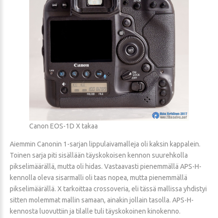
Canon EOS-1D X takaa
Aiemmin Canonin 1-sarjan lippulaivamalleja oli kaksin kappalein.
Toinen sarja piti sisällään täyskokoisen kennon suurehkolla
pikselimäärällä, mutta oli hidas. Vastaavasti pienemmällä APS-H-
kennolla oleva sisarmalli oli taas nopea, mutta pienemmällä
pikselimäärällä. X tarkoittaa crossoveria, eli tässä mallissa yhdistyi
sitten molemmat mallin samaan, ainakin jollain tasolla. APS-H-
kennosta luovuttiin ja tilalle tuli täyskokoinen kinokenno.