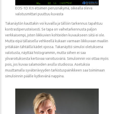
EOS-1D X:n etsimen perusnäkymä, oikealla oleva
valotusmittari puuttuu kuvasta
Takanäytön kauttakin voi kuvailla ja tällöin tarkennus tapahtuu
kontrastiperusteisesti. Se tapa on vaihetarkennusta paljon
verkkaisempi, joten liikkuvien kohteiden kuvaukseen siitä ei ole.
Mutta eipä tällaisella vehkeellä kukaan varmaan liikkuvaan maaliin
yritäkään tähtäillä kädet ojossa. Takanäyttö simuloi oletuksena
valotusta, näyttää histogrammin, mutta siihen ei saa
ylivaroituksesta kertovaa varoitusväriä. Simuloinnin voi ottaa myös
pois, jos kuvaa salamoiden avulla studiossa. Asetuksia
muuttamalla syväterävyyden tarkistuspainikkeen saa toimimaan
simuloinnin päälle kytkevänä nappina.