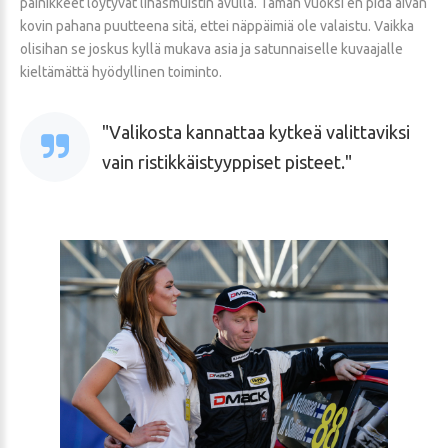
painikkeet löytyvät lihasmuistin avulla. Tämän vuoksi en pidä aivan
kovin pahana puutteena sitä, ettei näppäimiä ole valaistu. Vaikka
olisihan se joskus kyllä mukava asia ja satunnaiselle kuvaajalle
kieltämättä hyödyllinen toiminto.
Valikosta kannattaa kytkeä valittaviksi
vain ristikkäistyyppiset pisteet.