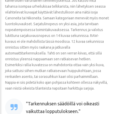
kameroiden varsinainen temmellyskenttä. Jos katsoo mitä
tahansa isompaa urheilukisaa telkkarista, niin lähetyksen seassa
vilahtelevat kuvaajat käyttävät lähestulkoon aina näitä isoja
Canoneita tai Nikoneita. Samaan kategoriaan menevät myös monet
luontokuvaukset. Sarjatulinopeus on yksi asia, jota tarvitaan
nopeatempoisessa toimintakuvauksessa. Tarkennus ja valotus
lukittuna sarjakuvausnopeus on 14 kuvaa sekunnissa. RAW-
kuvaus ei ole mahdollista tässä moodissa. 12 kuvaa sekunnissa
onnistuu sitten myös raakana ja jatkuvalla
automaattitarkennuksella. Tahti on sen verran kiivas, että sillä
onnistuu yleensä nappaamaan sen ratkaisevan hetken.
Esimerkiksi rallia kuvatessa on mahdotonta ottaa vain yksi kuva,
joka sattuisi siihen mutkan ratkaisevaan huippukohtaan, jossa
renkaiden asento, tai sorasuihkun kaari olisi parhaimmillaan.
Nappia ei siis pidetä koko ajan pohjassa kohteen ollessa näkyvillä,
vaan niistä oikeista tilanteista napsitaan harkittuja sarjoja.
Tarkennuksen säädöillä voi oikeasti
vaikuttaa lopputulokseen.