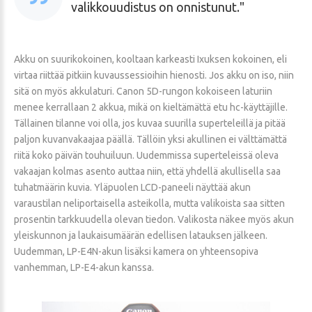
valikkouudistus on onnistunut.
Akku on suurikokoinen, kooltaan karkeasti Ixuksen kokoinen, eli
virtaa riittää pitkiin kuvaussessioihin hienosti. Jos akku on iso, niin
sitä on myös akkulaturi. Canon 5D-rungon kokoiseen laturiin
menee kerrallaan 2 akkua, mikä on kieltämättä etu hc-käyttäjille.
Tällainen tilanne voi olla, jos kuvaa suurilla superteleillä ja pitää
paljon kuvanvakaajaa päällä. Tällöin yksi akullinen ei välttämättä
riitä koko päivän touhuiluun. Uudemmissa superteleissä oleva
vakaajan kolmas asento auttaa niin, että yhdellä akullisella saa
tuhatmäärin kuvia. Yläpuolen LCD-paneeli näyttää akun
varaustilan neliportaisella asteikolla, mutta valikoista saa sitten
prosentin tarkkuudella olevan tiedon. Valikosta näkee myös akun
yleiskunnon ja laukaisumäärän edellisen latauksen jälkeen.
Uudemman, LP-E4N-akun lisäksi kamera on yhteensopiva
vanhemman, LP-E4-akun kanssa.