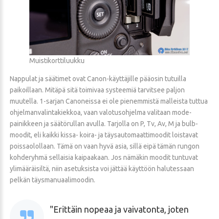
Muistikorttiluukku
Nappulat ja säätimet ovat Canon-käyttäjille pääosin tutuilla
paikoillaan. Mitäpä sitä toimivaa systeemiä tarvitsee paljon
muutella. 1-sarjan Canoneissa ei ole pienemmistä malleista tuttua
ohjelmanvalintakiekkoa, vaan valotusohjelma valitaan mode-
painikkeen ja säätörullan avulla. Tarjolla on P, Tv, Av, M ja bulb-
moodit, eli kaikki kissa- koira- ja täysautomaattimoodit loistavat
poissaolollaan. Tämä on vaan hyvä asia, sillä eipä tämän rungon
kohderyhmä sellaisia kaipaakaan. Jos nämäkin moodit tuntuvat
ylimääräisiltä, niin asetuksista voi jättää käyttöön halutessaan
pelkän täysmanuaalimoodin.
Erittäin nopeaa ja vaivatonta, joten