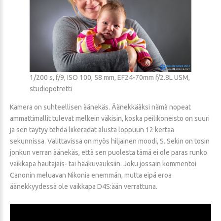
1/200 s, f/9, ISO 100, 58 mm, EF24-70mm f/2.8L USM,
studiopotretti
Kamera on suhteellisen äänekäs. Äänekkääksi nämä nopeat
ammattimallit tulevat melkein väkisin, koska peilikoneisto on suuri
ja sen täytyy tehdä liikeradat alusta loppuun 12 kertaa
sekunnissa. Valittavissa on myös hiljainen moodi, S. Sekin on tosin
jonkun verran äänekäs, että sen puolesta tämä ei ole paras runko
vaikkapa hautajais- tai hääkuvauksiin. Joku jossain kommentoi
Canonin meluavan Nikonia enemmän, mutta eipä eroa
äänekkyydessä ole vaikkapa D4S:ään verrattuna.