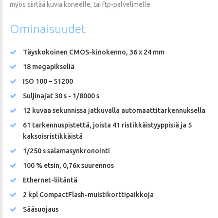
myös siirtää kuvia koneelle, tai ftp-palvelimelle.
Ominaisuudet
Täyskokoinen CMOS-kinokenno, 36 x 24 mm
18 megapikseliä
ISO 100 – 51200
Suljinajat 30 s - 1/8000 s
12 kuvaa sekunnissa jatkuvalla automaattitarkennuksella
61 tarkennuspistettä, joista 41 ristikkäistyyppisiä ja 5
kaksoisristikkäistä
1/250 s salamasynkronointi
100 % etsin, 0,76x suurennos
Ethernet-liitäntä
2 kpl CompactFlash-muistikorttipaikkoja
Sääsuojaus