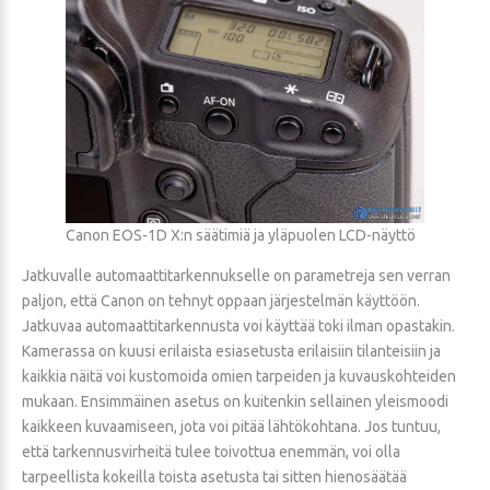
Canon EOS-1D X:n säätimiä ja yläpuolen LCD-näyttö
Jatkuvalle automaattitarkennukselle on parametreja sen verran
paljon, että Canon on tehnyt oppaan järjestelmän käyttöön.
Jatkuvaa automaattitarkennusta voi käyttää toki ilman opastakin.
Kamerassa on kuusi erilaista esiasetusta erilaisiin tilanteisiin ja
kaikkia näitä voi kustomoida omien tarpeiden ja kuvauskohteiden
mukaan. Ensimmäinen asetus on kuitenkin sellainen yleismoodi
kaikkeen kuvaamiseen, jota voi pitää lähtökohtana. Jos tuntuu,
että tarkennusvirheitä tulee toivottua enemmän, voi olla
tarpeellista kokeilla toista asetusta tai sitten hienosäätää