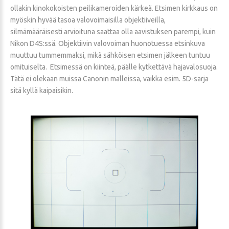
ollakin kinokokoisten peilikameroiden kärkeä. Etsimen kirkkaus on
myöskin hyvää tasoa valovoimaisilla objektiiveilla,
silmämääräisesti arvioituna saattaa olla aavistuksen parempi, kuin
Nikon D4S:ssä. Objektiivin valovoiman huonotuessa etsinkuva
muuttuu tummemmaksi, mikä sähköisen etsimen jälkeen tuntuu
omituiselta. Etsimessä on kiinteä, päälle kytkettävä hajavalosuoja.
Tätä ei olekaan muissa Canonin malleissa, vaikka esim. 5D-sarja
sitä kyllä kaipaisikin.