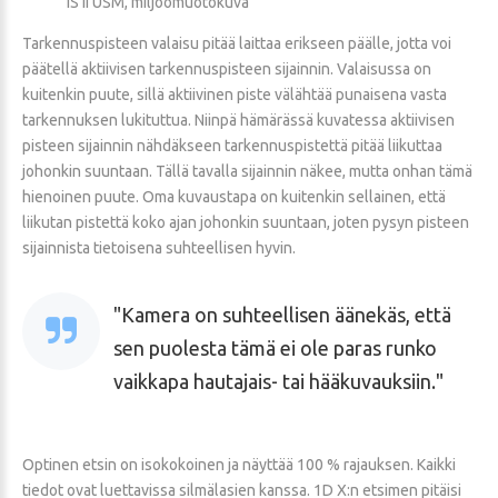
IS II USM, miljöömuotokuva
Tarkennuspisteen valaisu pitää laittaa erikseen päälle, jotta voi
päätellä aktiivisen tarkennuspisteen sijainnin. Valaisussa on
kuitenkin puute, sillä aktiivinen piste välähtää punaisena vasta
tarkennuksen lukituttua. Niinpä hämärässä kuvatessa aktiivisen
pisteen sijainnin nähdäkseen tarkennuspistettä pitää liikuttaa
johonkin suuntaan. Tällä tavalla sijainnin näkee, mutta onhan tämä
hienoinen puute. Oma kuvaustapa on kuitenkin sellainen, että
liikutan pistettä koko ajan johonkin suuntaan, joten pysyn pisteen
sijainnista tietoisena suhteellisen hyvin.
Kamera on suhteellisen äänekäs, että
sen puolesta tämä ei ole paras runko
vaikkapa hautajais- tai hääkuvauksiin.
Optinen etsin on isokokoinen ja näyttää 100 % rajauksen. Kaikki
tiedot ovat luettavissa silmälasien kanssa. 1D X:n etsimen pitäisi