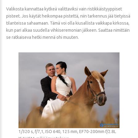
Valikosta kannattaa kytkeä valittaviksi vain ristikkäistyyppiset
pisteet. Jos käytät heikompaa pistettä, niin tarkennus jää tietyissä
tilanteissa sahaamaan. Tämä voi olla kiusallista vaikkapa kirkossa,
kun pari alkaa suudella vihkiseremonian jälkeen. Saattaa nimittäin
se ratkaiseva hetki mennä ohi muuten.
1/320 s, f/7,1, ISO 640, 125 mm, EF70-200mm f/2.8L