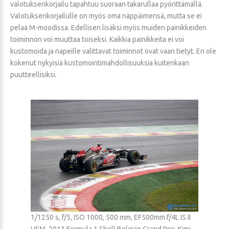
valotuksenkorjailu tapahtuu suoraan takarullaa pyörittämällä.
Valotuksenkorjailulle on myös oma näppäimensä, mutta se ei
pelaa M-moodissa. Edellisen lisäksi myös muiden painikkeiden
toiminnon voi muuttaa toiseksi. Kaikkia painikkeita ei voi
kustomoida ja napeille valittavat toiminnot ovat vaan tietyt. En ole
kokenut nykyisiä kustomointimahdollisuuksia kuitenkaan
puutteellisiksi.
1/1250 s, f/5, ISO 1000, 500 mm, EF500mm f/4L IS II
USM, 2013 Formula 1 Shell Belgian Grand Prix, Kimi