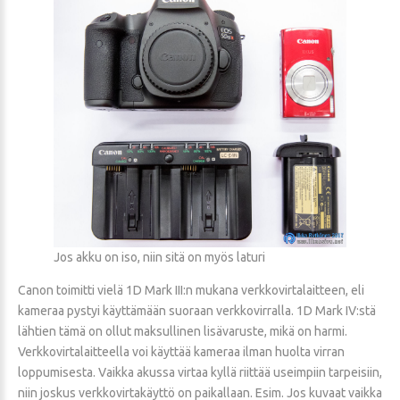
Jos akku on iso, niin sitä on myös laturi
Canon toimitti vielä 1D Mark III:n mukana verkkovirtalaitteen, eli
kameraa pystyi käyttämään suoraan verkkovirralla. 1D Mark IV:stä
lähtien tämä on ollut maksullinen lisävaruste, mikä on harmi.
Verkkovirtalaitteella voi käyttää kameraa ilman huolta virran
loppumisesta. Vaikka akussa virtaa kyllä riittää useimpiin tarpeisiin,
niin joskus verkkovirtakäyttö on paikallaan. Esim. Jos kuvaat vaikka