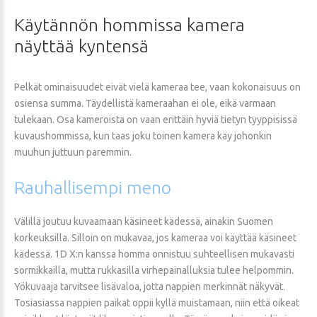
Käytännön
hommissa
kamera
näyttää
kyntensä
Pelkät ominaisuudet eivät vielä kameraa tee, vaan kokonaisuus on
osiensa summa. Täydellistä kameraahan ei ole, eikä varmaan
tulekaan. Osa kameroista on vaan erittäin hyviä tietyn tyyppisissä
kuvaushommissa, kun taas joku toinen kamera käy johonkin
muuhun juttuun paremmin.
Rauhallisempi
meno
Välillä joutuu kuvaamaan käsineet kädessä, ainakin Suomen
korkeuksilla. Silloin on mukavaa, jos kameraa voi käyttää käsineet
kädessä. 1D X:n kanssa homma onnistuu suhteellisen mukavasti
sormikkailla, mutta rukkasilla virhepainalluksia tulee helpommin.
Yökuvaaja tarvitsee lisävaloa, jotta nappien merkinnät näkyvät.
Tosiasiassa nappien paikat oppii kyllä muistamaan, niin että oikeat