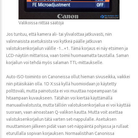
Valikoissa riittää säätöjä
Jos tuntuu, että kamera ali- tai ylivalottaa jatkuvasti, niin
valinnaisista asetuksista voi kytkeä päälle jatkuvan
valotuksenkorjailun välille -1...+1. Tämä korjaus ei näy etsimen ja
LCD-näytön mittarissa, vaan toimii huomaamatta taustalla. Saman
korjailun voi tehdä myös salaman TTL-mittaukselle.
Auto-ISO-toiminto on Canoneissa ollut hieman sivuseikka, vaikkei
niin pitäisikään olla. 1D X:ssä kyllä huomioidaan jo käytetty
polttoväli, mutta painotusta ei voi muuttaa nopeampaan tai
hitaampaan kuvaukseen. Tätähän voi kiertää käyttämällä
manuaalivalotusta, mutta tällöin valotuksenkorjailua ei voi käyttää
suoraan, vaan ainoastaan Q-valikon kautta. Mutta voit asettaa
valotuksenkorjailun tätä varten set-nappulalle. Asetuksen
muuttamisen jälkeen pidät vaan set-näppäintä pohjassa ja rullaat
eturullalla sopivan korjauksen. Normaalistihan Canonissa