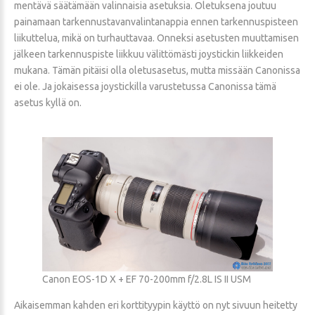
mentävä säätämään valinnaisia asetuksia. Oletuksena joutuu
painamaan tarkennustavanvalintanappia ennen tarkennuspisteen
liikuttelua, mikä on turhauttavaa. Onneksi asetusten muuttamisen
jälkeen tarkennuspiste liikkuu välittömästi joystickin liikkeiden
mukana. Tämän pitäisi olla oletusasetus, mutta missään Canonissa
ei ole. Ja jokaisessa joystickilla varustetussa Canonissa tämä
asetus kyllä on.
Canon EOS-1D X + EF 70-200mm f/2.8L IS II USM
Aikaisemman kahden eri korttityypin käyttö on nyt sivuun heitetty