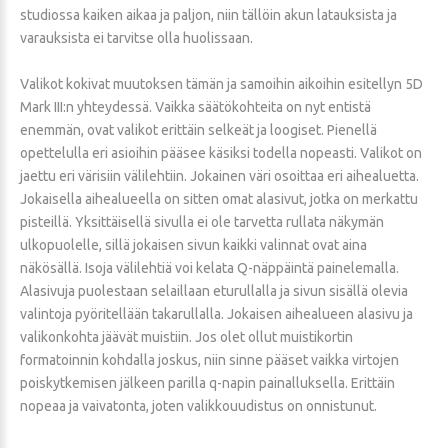
studiossa kaiken aikaa ja paljon, niin tällöin akun latauksista ja
varauksista ei tarvitse olla huolissaan.
Valikot kokivat muutoksen tämän ja samoihin aikoihin esitellyn 5D
Mark III:n yhteydessä. Vaikka säätökohteita on nyt entistä
enemmän, ovat valikot erittäin selkeät ja loogiset. Pienellä
opettelulla eri asioihin pääsee käsiksi todella nopeasti. Valikot on
jaettu eri värisiin välilehtiin. Jokainen väri osoittaa eri aihealuetta.
Jokaisella aihealueella on sitten omat alasivut, jotka on merkattu
pisteillä. Yksittäisellä sivulla ei ole tarvetta rullata näkymän
ulkopuolelle, sillä jokaisen sivun kaikki valinnat ovat aina
näkösällä. Isoja välilehtiä voi kelata Q-näppäintä painelemalla.
Alasivuja puolestaan selaillaan eturullalla ja sivun sisällä olevia
valintoja pyöritellään takarullalla. Jokaisen aihealueen alasivu ja
valikonkohta jäävät muistiin. Jos olet ollut muistikortin
formatoinnin kohdalla joskus, niin sinne pääset vaikka virtojen
poiskytkemisen jälkeen parilla q-napin painalluksella. Erittäin
nopeaa ja vaivatonta, joten valikkouudistus on onnistunut.