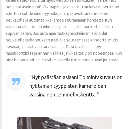
kameran laukaisun, tai myös valotuksen lukituksen. Tarkennus
pelaa takaseinän AF-ON-napilla, joka sattuu mukavasti peukalon
alle. Kun kohde ilmestyy näköpiiriin, aktivoit tarkennuksen
peukalolla ja automatiikka lähtee seuraamaan kohdetta. Kun
vaikkapa ralliauto on oikeassa paikassa, alat paukuttaa sitten
sopivan sarjan. Jos auto ajaa mutkayhdistelmän läpi, pidät
peukalolla tarkennuksen päällä ja seuraamassa kohdetta, mutta
kuvasarjoja otat vain tarvittaessa. Tällä tavalla säästyy
muistikorttitilaa ja ennen kaikkea jälkikäsittely on nopeampaa, kun
niitä huippukohtia ei tarvitse kaivella niin monen kuvan joukosta.
Nyt päästään asiaan! Toimintakuvaus on
nyt tämän tyyppisten kameroiden
varsinainen temmellyskenttä.