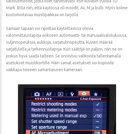
valotusmoodit, jotka koet tarvitsevasi. Itse kuvasin vuosia 1D
Mark III:lla niin, että käytössä oli moodit, Av, M ja bulb. Myös kolme
kustomoitavaa muistipaikkaa on tarjolla.
Samaan tapaan voi rajoittaa käytettävissä olevia
valonmittaustapoja erikseen automaatti- tai manuaalivalotuksissa,
suljinnopeuksia, aukkoja, sarjatulinopeutta, kuvien määrää
sarjatulella ja tarkennustapoja. Kun säätöjä on paljon, niin ne on
joskus hyvä saada talteen. Se onnistuu valikoista tallentamalla
asetukset muistikortille. Näin samat asetukset voi kopioida
vaikkapa toiseen samanlaiseen kameraan.