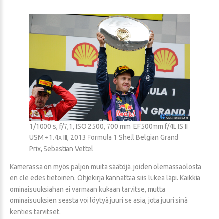
1/1000 s, f/7,1, ISO 2500, 700 mm, EF500mm f/4L IS II
USM +1.4x III, 2013 Formula 1 Shell Belgian Grand
Prix, Sebastian Vettel
Kamerassa on myös paljon muita säätöjä, joiden olemassaolosta
en ole edes tietoinen. Ohjekirja kannattaa siis lukea läpi. Kaikkia
ominaisuuksiahan ei varmaan kukaan tarvitse, mutta
ominaisuuksien seasta voi löytyä juuri se asia, jota juuri sinä
kenties tarvitset.