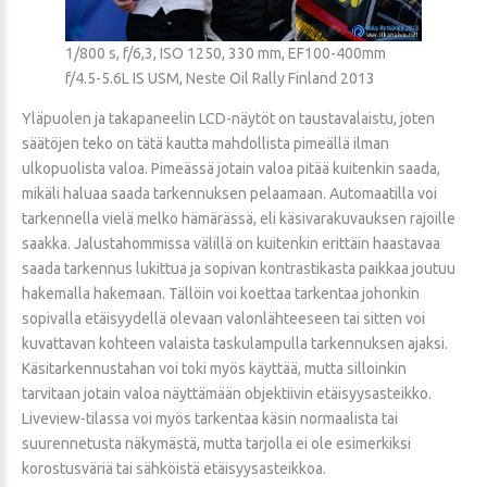
1/800 s, f/6,3, ISO 1250, 330 mm, EF100-400mm
f/4.5-5.6L IS USM, Neste Oil Rally Finland 2013
Yläpuolen ja takapaneelin LCD-näytöt on taustavalaistu, joten
säätöjen teko on tätä kautta mahdollista pimeällä ilman
ulkopuolista valoa. Pimeässä jotain valoa pitää kuitenkin saada,
mikäli haluaa saada tarkennuksen pelaamaan. Automaatilla voi
tarkennella vielä melko hämärässä, eli käsivarakuvauksen rajoille
saakka. Jalustahommissa välillä on kuitenkin erittäin haastavaa
saada tarkennus lukittua ja sopivan kontrastikasta paikkaa joutuu
hakemalla hakemaan. Tällöin voi koettaa tarkentaa johonkin
sopivalla etäisyydellä olevaan valonlähteeseen tai sitten voi
kuvattavan kohteen valaista taskulampulla tarkennuksen ajaksi.
Käsitarkennustahan voi toki myös käyttää, mutta silloinkin
tarvitaan jotain valoa näyttämään objektiivin etäisyysasteikko.
Liveview-tilassa voi myös tarkentaa käsin normaalista tai
suurennetusta näkymästä, mutta tarjolla ei ole esimerkiksi
korostusväriä tai sähköistä etäisyysasteikkoa.