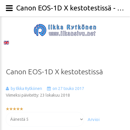
Canon EOS-1D X kestotestissä - Valokuvaaja Ilkka Rytkönen
Canon
EOS-1D
X
kestotestissä
by Ilkka Rytkönen
on 27 touko 2017
Viimeksi päivitetty: 23 lokakuu 2018
Käyttäjän
arvio:
Voit
5
/
5
arvioida