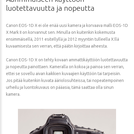
luotettavuutta
ja
nopeutta
Canon EOS-1D X ei ole enää uusi kamera ja korvaava malli EOS-1D
X Mark II on korvannut sen. Minulla on kuitenkin kokemusta
ensimmäisellä, 2011 esitellyllä ja 2012 myyntiin tulleella X:llä
kuvaamisesta sen verran, että päätin kirjoittaa aiheesta.
Canon EOS-1D X on tehty kovaan ammattikäyttöön luotettavuutta
ja nopeutta painottaen. Kameralla on kokoa ja painoa sen verran,
ettei se sovellu aivan kaikkien kuvaajien käyttöön tai tarpeisiin.
Jos pitää kuitenkin kuvata ääriolosuhteissa, tai nopeatempoinen
urheilu ja luontokuvaus on pääasia, tämä saattaa olla sinun
kamera.