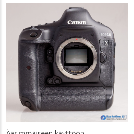
Äärimmäiseen
käyttöön