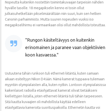
Nopeutta kuitenkin nostettiin toimintakuvaajan tarpeisiin nähden
hyvälle tasolle. 18 megapikselin kenno ei tosin ollut
julkaisuhetkellään pikselimäärältään niin suuri, kuin sen hetken
Canonin parhaimmisto. Mutta suuren nopeuden vuoksi iso
megapikselihirmu ei varmaankaan olisi ollut mahdollista toteuttaa.
Rungon käsiteltävyys on kuitenkin
erinomainen ja paranee vaan objektiivien
koon kasvaessa.
Uutuutena tähän runkoon tuli ethernet-liitäntä, kuten samaan
aikaan esiteltyyn Nikon D4:ään. Nämä kamerat tuppaava tulemaan
myyntiin olympialaisten alla, kuten nytkin. Lontoon olympialaisissa
kaikenlaiset radioilla etäohjattavat kamerat olivat tietääkseni
kiellettyjen listalla, joten ethernet-liitäntä tuli tähän tarpeeseen.
Sitä kautta kuvaajien oli mahdollista käyttää edelleen
etäohjattavia kameroita suorituspaikoilla. Ethernetin kautta voi