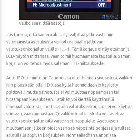
Valikoissa riittää säätöjä
Jos tuntuu, että kamera ali- tai ylivalottaa jatkuvasti, niin
valinnaisista asetuksista voi kytkeä päälle jatkuvan
valotuksenkorjailun välille -1...+1. Tämä korjaus ei näy etsimen ja
LCD-näytön mittarissa, vaan toimii huomaamatta taustalla. Saman
korjailun voi tehdä myös salaman TTL-mittaukselle.
Auto-ISO-toiminto on Canoneissa ollut hieman sivuseikka, vaikkei
niin pitäisikään olla. 1D X:ssä kyllä huomioidaan jo käytetty
polttoväli, mutta painotusta ei voi muuttaa nopeampaan tai
hitaampaan kuvaukseen. Tätähän voi kiertää käyttämällä
manuaalivalotusta, mutta tällöin valotuksenkorjailua ei voi käyttää
suoraan, vaan ainoastaan Q-valikon kautta. Mutta voit asettaa
valotuksenkorjailun tätä varten set-nappulalle. Asetuksen
muuttamisen jälkeen pidät vaan set-näppäintä pohjassa ja rullaat
eturullalla sopivan korjauksen. Normaalistihan Canonissa