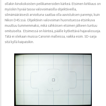
ollakin kinokokoisten peilikameroiden kärkeä. Etsimen kirkkaus on
myöskin hyvää tasoa valovoimaisilla objektiiveilla,
silmämääräisesti arvioituna saattaa olla aavistuksen parempi, kuin
Nikon D4S:ssä. Objektiivin valovoiman huonotuessa etsinkuva
muuttuu tummemmaksi, mikä sähköisen etsimen jälkeen tuntuu
omituiselta. Etsimessä on kiinteä, päälle kytkettävä hajavalosuoja.
Tätä ei olekaan muissa Canonin malleissa, vaikka esim. 5D-sarja
sitä kyllä kaipaisikin.