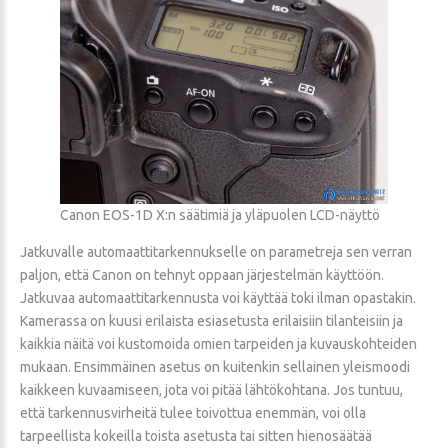
Canon EOS-1D X:n säätimiä ja yläpuolen LCD-näyttö
Jatkuvalle automaattitarkennukselle on parametreja sen verran
paljon, että Canon on tehnyt oppaan järjestelmän käyttöön.
Jatkuvaa automaattitarkennusta voi käyttää toki ilman opastakin.
Kamerassa on kuusi erilaista esiasetusta erilaisiin tilanteisiin ja
kaikkia näitä voi kustomoida omien tarpeiden ja kuvauskohteiden
mukaan. Ensimmäinen asetus on kuitenkin sellainen yleismoodi
kaikkeen kuvaamiseen, jota voi pitää lähtökohtana. Jos tuntuu,
että tarkennusvirheitä tulee toivottua enemmän, voi olla
tarpeellista kokeilla toista asetusta tai sitten hienosäätää