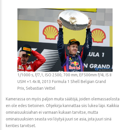
1/1000 s, f/7,1, ISO 2500, 700 mm, EF500mm f/4L IS II
USM +1.4x III, 2013 Formula 1 Shell Belgian Grand
Prix, Sebastian Vettel
Kamerassa on myös paljon muita säätöjä, joiden olemassaolosta
en ole edes tietoinen. Ohjekirja kannattaa siis lukea läpi. Kaikkia
ominaisuuksiahan ei varmaan kukaan tarvitse, mutta
ominaisuuksien seasta voi löytyä juuri se asia, jota juuri sinä
kenties tarvitset.