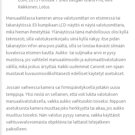
Räikkönen, Lotus
Manuaalitilassa kameran ainoa valotusmittari on etsimessä tai
takanäytössä. Eli kumpikaan LCD-näyttö ei näytä valotusmittaria,
mikä hieman ihmetyttää. Ylänäytössä tämä mahdollisuus olisi kyllä
teknisesti, sillä valotuksenkorjailu siinä kyllä näkyy. Itse pidän
takanäytön infon aina pois päältä, sillä se loistaa ikävästi silmään
kuvatessa etsimen kautta. Aukko- tai suljinaika-arvo ei pysy
muistissa, jos vaihtelet manuaalimoodin ja automaattivalotuksien
välillä, mikä joskus ärsyttää. Kaikki uudemmat Canonit sen sijaan
muistavat kuvausmoodikohtaisesti edelliset käytetyt asetukset.
Jossain vaiheessa kamera sai firmispäivityksellä joitakin uusia
temppuja. Yksi niistä on sellainen, että voit lukita valotuksen
manuaalivalotuksella, vaikka aukko vaihtuisikin toiseksi. Riippuen
asetuksesta kamera muuttaa joko herkkyyttä tai aikaa, jos aukko
muuttuu toiseksi. Näin valotus pysyy samana, vaikka käyttäisit
vaihtuvavalovoimaista objektiivia tai laittaisit telejatkeen
paikoilleen.