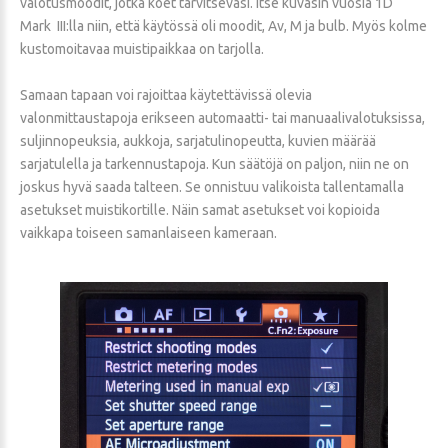
valotusmoodit, jotka koet tarvitsevasi. Itse kuvasin vuosia 1D
Mark III:lla niin, että käytössä oli moodit, Av, M ja bulb. Myös kolme
kustomoitavaa muistipaikkaa on tarjolla.
Samaan tapaan voi rajoittaa käytettävissä olevia
valonmittaustapoja erikseen automaatti- tai manuaalivalotuksissa,
suljinnopeuksia, aukkoja, sarjatulinopeutta, kuvien määrää
sarjatulella ja tarkennustapoja. Kun säätöjä on paljon, niin ne on
joskus hyvä saada talteen. Se onnistuu valikoista tallentamalla
asetukset muistikortille. Näin samat asetukset voi kopioida
vaikkapa toiseen samanlaiseen kameraan.