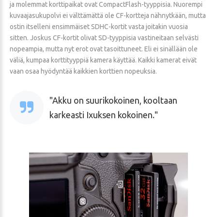
ja molemmat korttipaikat ovat CompactFlash-tyyppisia. Nuorempi
kuvaajasukupolvi ei välttämättä ole CF-kortteja nähnytkään, mutta
ostin itselleni ensimmäiset SDHC-kortit vasta joitakin vuosia
sitten. Joskus CF-kortit olivat SD-tyyppisia vastineitaan selvästi
nopeampia, mutta nyt erot ovat tasoittuneet. Eli ei sinällään ole
väliä, kumpaa korttityyppiä kamera käyttää. Kaikki kamerat eivät
vaan osaa hyödyntää kaikkien korttien nopeuksia.
Akku on suurikokoinen, kooltaan
karkeasti Ixuksen kokoinen.