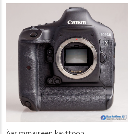
Äärimmäiseen
käyttöön