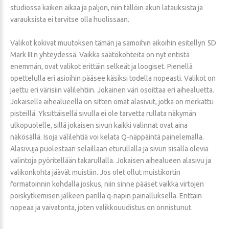
studiossa kaiken aikaa ja paljon, niin tällöin akun latauksista ja
varauksista ei tarvitse olla huolissaan.
Valikot kokivat muutoksen tämän ja samoihin aikoihin esitellyn 5D
Mark III:n yhteydessä. Vaikka säätökohteita on nyt entistä
enemmän, ovat valikot erittäin selkeät ja loogiset. Pienellä
opettelulla eri asioihin pääsee käsiksi todella nopeasti. Valikot on
jaettu eri värisiin välilehtiin. Jokainen väri osoittaa eri aihealuetta.
Jokaisella aihealueella on sitten omat alasivut, jotka on merkattu
pisteillä. Yksittäisellä sivulla ei ole tarvetta rullata näkymän
ulkopuolelle, sillä jokaisen sivun kaikki valinnat ovat aina
näkösällä. Isoja välilehtiä voi kelata Q-näppäintä painelemalla.
Alasivuja puolestaan selaillaan eturullalla ja sivun sisällä olevia
valintoja pyöritellään takarullalla. Jokaisen aihealueen alasivu ja
valikonkohta jäävät muistiin. Jos olet ollut muistikortin
formatoinnin kohdalla joskus, niin sinne pääset vaikka virtojen
poiskytkemisen jälkeen parilla q-napin painalluksella. Erittäin
nopeaa ja vaivatonta, joten valikkouudistus on onnistunut.