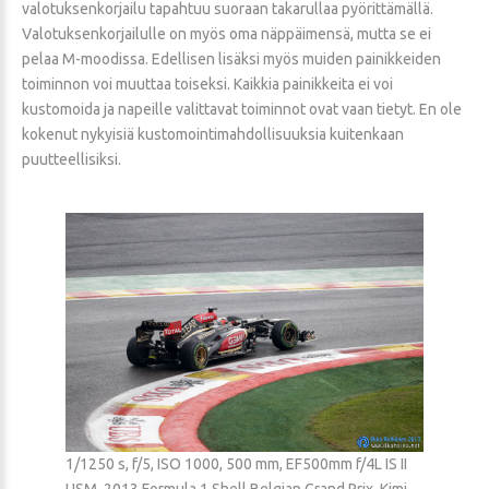
valotuksenkorjailu tapahtuu suoraan takarullaa pyörittämällä.
Valotuksenkorjailulle on myös oma näppäimensä, mutta se ei
pelaa M-moodissa. Edellisen lisäksi myös muiden painikkeiden
toiminnon voi muuttaa toiseksi. Kaikkia painikkeita ei voi
kustomoida ja napeille valittavat toiminnot ovat vaan tietyt. En ole
kokenut nykyisiä kustomointimahdollisuuksia kuitenkaan
puutteellisiksi.
1/1250 s, f/5, ISO 1000, 500 mm, EF500mm f/4L IS II
USM, 2013 Formula 1 Shell Belgian Grand Prix, Kimi