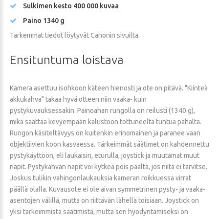
Sulkimen kesto 400 000 kuvaa
Paino 1340 g
Tarkemmat tiedot löytyvät Canonin sivuilta.
Ensituntuma
loistava
Kamera asettuu isohkoon käteen hienosti ja ote on pitävä. "Kiinteä
akkukahva" takaa hyvä otteen niin vaaka- kuin
pystykuvauksessakin. Painoahan rungolla on reilusti (1340 g),
mikä saattaa kevyempään kalustoon tottuneelta tuntua pahalta.
Rungon käsiteltävyys on kuitenkin erinomainen ja paranee vaan
objektiivien koon kasvaessa. Tärkeimmät säätimet on kahdennettu
pystykäyttöön, eli laukaisin, eturulla, joystick ja muutamat muut
napit. Pystykahvan napit voi kytkeä pois päältä, jos niitä ei tarvitse.
Joskus tulikin vahingonlaukauksia kameran roikkuessa virrat
päällä olalla. Kuvausote ei ole aivan symmetrinen pysty- ja vaaka-
asentojen välillä, mutta on riittävän lähellä toisiaan. Joystick on
yksi tärkeimmistä säätimistä, mutta sen hyödyntämiseksi on