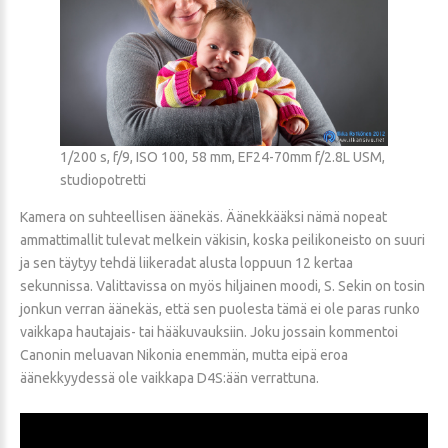
1/200 s, f/9, ISO 100, 58 mm, EF24-70mm f/2.8L USM,
studiopotretti
Kamera on suhteellisen äänekäs. Äänekkääksi nämä nopeat
ammattimallit tulevat melkein väkisin, koska peilikoneisto on suuri
ja sen täytyy tehdä liikeradat alusta loppuun 12 kertaa
sekunnissa. Valittavissa on myös hiljainen moodi, S. Sekin on tosin
jonkun verran äänekäs, että sen puolesta tämä ei ole paras runko
vaikkapa hautajais- tai hääkuvauksiin. Joku jossain kommentoi
Canonin meluavan Nikonia enemmän, mutta eipä eroa
äänekkyydessä ole vaikkapa D4S:ään verrattuna.