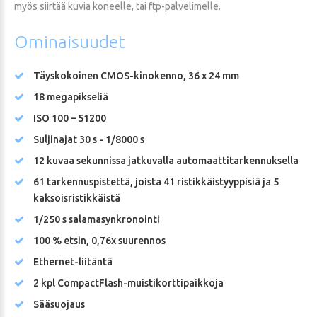
myös siirtää kuvia koneelle, tai ftp-palvelimelle.
Ominaisuudet
Täyskokoinen CMOS-kinokenno, 36 x 24 mm
18 megapikseliä
ISO 100 – 51200
Suljinajat 30 s - 1/8000 s
12 kuvaa sekunnissa jatkuvalla automaattitarkennuksella
61 tarkennuspistettä, joista 41 ristikkäistyyppisiä ja 5
kaksoisristikkäistä
1/250 s salamasynkronointi
100 % etsin, 0,76x suurennos
Ethernet-liitäntä
2 kpl CompactFlash-muistikorttipaikkoja
Sääsuojaus