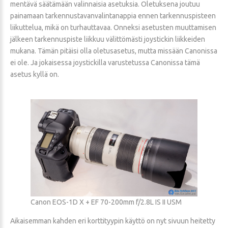
mentävä säätämään valinnaisia asetuksia. Oletuksena joutuu
painamaan tarkennustavanvalintanappia ennen tarkennuspisteen
liikuttelua, mikä on turhauttavaa. Onneksi asetusten muuttamisen
jälkeen tarkennuspiste liikkuu välittömästi joystickin liikkeiden
mukana. Tämän pitäisi olla oletusasetus, mutta missään Canonissa
ei ole. Ja jokaisessa joystickilla varustetussa Canonissa tämä
asetus kyllä on.
Canon EOS-1D X + EF 70-200mm f/2.8L IS II USM
Aikaisemman kahden eri korttityypin käyttö on nyt sivuun heitetty