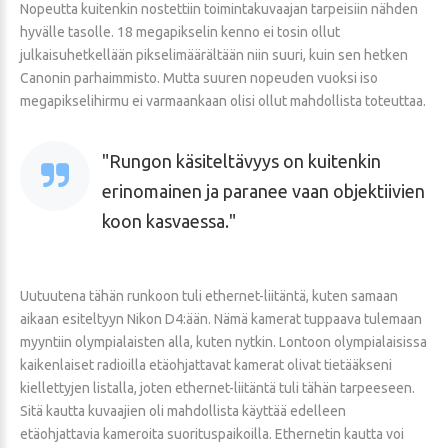
Nopeutta kuitenkin nostettiin toimintakuvaajan tarpeisiin nähden
hyvälle tasolle. 18 megapikselin kenno ei tosin ollut
julkaisuhetkellään pikselimäärältään niin suuri, kuin sen hetken
Canonin parhaimmisto. Mutta suuren nopeuden vuoksi iso
megapikselihirmu ei varmaankaan olisi ollut mahdollista toteuttaa.
Rungon käsiteltävyys on kuitenkin
erinomainen ja paranee vaan objektiivien
koon kasvaessa.
Uutuutena tähän runkoon tuli ethernet-liitäntä, kuten samaan
aikaan esiteltyyn Nikon D4:ään. Nämä kamerat tuppaava tulemaan
myyntiin olympialaisten alla, kuten nytkin. Lontoon olympialaisissa
kaikenlaiset radioilla etäohjattavat kamerat olivat tietääkseni
kiellettyjen listalla, joten ethernet-liitäntä tuli tähän tarpeeseen.
Sitä kautta kuvaajien oli mahdollista käyttää edelleen
etäohjattavia kameroita suorituspaikoilla. Ethernetin kautta voi