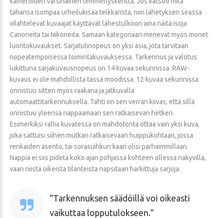
kameroiden varsinainen temmellyskenttä. Jos katsoo mitä
tahansa isompaa urheilukisaa telkkarista, niin lähetyksen seassa
vilahtelevat kuvaajat käyttävät lähestulkoon aina näitä isoja
Canoneita tai Nikoneita. Samaan kategoriaan menevät myös monet
luontokuvaukset. Sarjatulinopeus on yksi asia, jota tarvitaan
nopeatempoisessa toimintakuvauksessa. Tarkennus ja valotus
lukittuna sarjakuvausnopeus on 14 kuvaa sekunnissa. RAW-
kuvaus ei ole mahdollista tässä moodissa. 12 kuvaa sekunnissa
onnistuu sitten myös raakana ja jatkuvalla
automaattitarkennuksella. Tahti on sen verran kiivas, että sillä
onnistuu yleensä nappaamaan sen ratkaisevan hetken.
Esimerkiksi rallia kuvatessa on mahdotonta ottaa vain yksi kuva,
joka sattuisi siihen mutkan ratkaisevaan huippukohtaan, jossa
renkaiden asento, tai sorasuihkun kaari olisi parhaimmillaan.
Nappia ei siis pidetä koko ajan pohjassa kohteen ollessa näkyvillä,
vaan niistä oikeista tilanteista napsitaan harkittuja sarjoja.
Tarkennuksen säädöillä voi oikeasti
vaikuttaa lopputulokseen.