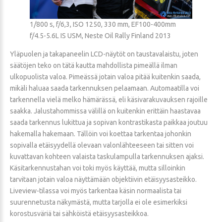
1/800 s, f/6,3, ISO 1250, 330 mm, EF100-400mm
f/4.5-5.6L IS USM, Neste Oil Rally Finland 2013
Yläpuolen ja takapaneelin LCD-näytöt on taustavalaistu, joten
säätöjen teko on tätä kautta mahdollista pimeällä ilman
ulkopuolista valoa. Pimeässä jotain valoa pitää kuitenkin saada,
mikäli haluaa saada tarkennuksen pelaamaan. Automaatilla voi
tarkennella vielä melko hämärässä, eli käsivarakuvauksen rajoille
saakka. Jalustahommissa välillä on kuitenkin erittäin haastavaa
saada tarkennus lukittua ja sopivan kontrastikasta paikkaa joutuu
hakemalla hakemaan. Tällöin voi koettaa tarkentaa johonkin
sopivalla etäisyydellä olevaan valonlähteeseen tai sitten voi
kuvattavan kohteen valaista taskulampulla tarkennuksen ajaksi.
Käsitarkennustahan voi toki myös käyttää, mutta silloinkin
tarvitaan jotain valoa näyttämään objektiivin etäisyysasteikko.
Liveview-tilassa voi myös tarkentaa käsin normaalista tai
suurennetusta näkymästä, mutta tarjolla ei ole esimerkiksi
korostusväriä tai sähköistä etäisyysasteikkoa.