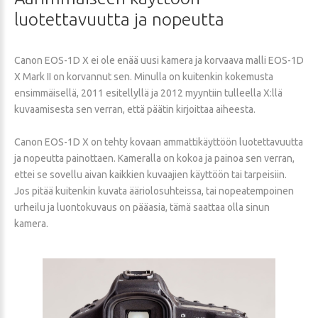
luotettavuutta
ja
nopeutta
Canon EOS-1D X ei ole enää uusi kamera ja korvaava malli EOS-1D
X Mark II on korvannut sen. Minulla on kuitenkin kokemusta
ensimmäisellä, 2011 esitellyllä ja 2012 myyntiin tulleella X:llä
kuvaamisesta sen verran, että päätin kirjoittaa aiheesta.
Canon EOS-1D X on tehty kovaan ammattikäyttöön luotettavuutta
ja nopeutta painottaen. Kameralla on kokoa ja painoa sen verran,
ettei se sovellu aivan kaikkien kuvaajien käyttöön tai tarpeisiin.
Jos pitää kuitenkin kuvata ääriolosuhteissa, tai nopeatempoinen
urheilu ja luontokuvaus on pääasia, tämä saattaa olla sinun
kamera.