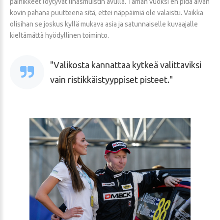
painikkeet löytyvät lihasmuistin avulla. Tämän vuoksi en pidä aivan
kovin pahana puutteena sitä, ettei näppäimiä ole valaistu. Vaikka
olisihan se joskus kyllä mukava asia ja satunnaiselle kuvaajalle
kieltämättä hyödyllinen toiminto.
Valikosta kannattaa kytkeä valittaviksi
vain ristikkäistyyppiset pisteet.