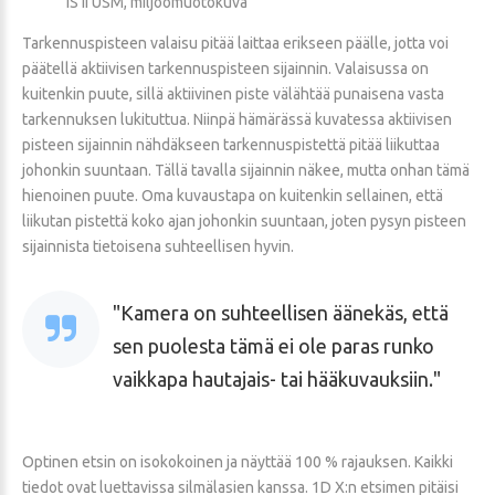
IS II USM, miljöömuotokuva
Tarkennuspisteen valaisu pitää laittaa erikseen päälle, jotta voi
päätellä aktiivisen tarkennuspisteen sijainnin. Valaisussa on
kuitenkin puute, sillä aktiivinen piste välähtää punaisena vasta
tarkennuksen lukituttua. Niinpä hämärässä kuvatessa aktiivisen
pisteen sijainnin nähdäkseen tarkennuspistettä pitää liikuttaa
johonkin suuntaan. Tällä tavalla sijainnin näkee, mutta onhan tämä
hienoinen puute. Oma kuvaustapa on kuitenkin sellainen, että
liikutan pistettä koko ajan johonkin suuntaan, joten pysyn pisteen
sijainnista tietoisena suhteellisen hyvin.
Kamera on suhteellisen äänekäs, että
sen puolesta tämä ei ole paras runko
vaikkapa hautajais- tai hääkuvauksiin.
Optinen etsin on isokokoinen ja näyttää 100 % rajauksen. Kaikki
tiedot ovat luettavissa silmälasien kanssa. 1D X:n etsimen pitäisi