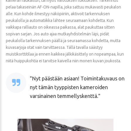
kameran laukaisun, tai myös valotuksen lukituksen. Tarkennus
pelaa takaseinän AF-ON-napilla, joka sattuu mukavasti peukalon
alle. Kun kohde ilmestyy näköpiiriin, aktivoit tarkennuksen
peukalolla ja automatiikka lähtee seuraamaan kohdetta. Kun
vaikkapa ralliauto on oikeassa paikassa, alat paukuttaa sitten
sopivan sarjan. Jos auto ajaa mutkayhdistelmän läpi, pidät
peukalolla tarkennuksen päällä ja seuraamassa kohdetta, mutta
kuvasarjoja otat vain tarvittaessa. Tällä tavalla säästyy
muistikorttitilaa ja ennen kaikkea jälkikäsittely on nopeampaa, kun
niitä huippukohtia ei tarvitse kaivella niin monen kuvan joukosta.
Nyt päästään asiaan! Toimintakuvaus on
nyt tämän tyyppisten kameroiden
varsinainen temmellyskenttä.