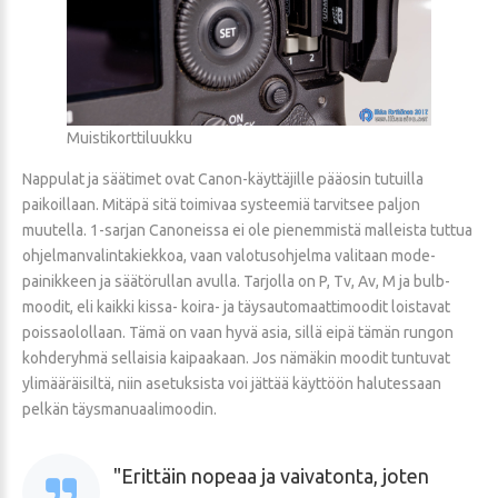
Muistikorttiluukku
Nappulat ja säätimet ovat Canon-käyttäjille pääosin tutuilla
paikoillaan. Mitäpä sitä toimivaa systeemiä tarvitsee paljon
muutella. 1-sarjan Canoneissa ei ole pienemmistä malleista tuttua
ohjelmanvalintakiekkoa, vaan valotusohjelma valitaan mode-
painikkeen ja säätörullan avulla. Tarjolla on P, Tv, Av, M ja bulb-
moodit, eli kaikki kissa- koira- ja täysautomaattimoodit loistavat
poissaolollaan. Tämä on vaan hyvä asia, sillä eipä tämän rungon
kohderyhmä sellaisia kaipaakaan. Jos nämäkin moodit tuntuvat
ylimääräisiltä, niin asetuksista voi jättää käyttöön halutessaan
pelkän täysmanuaalimoodin.
Erittäin nopeaa ja vaivatonta, joten