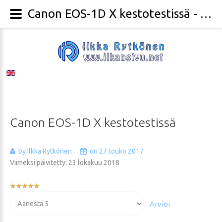
Canon EOS-1D X kestotestissä - Valokuvaaja Ilkka Rytkönen
Canon
EOS-1D
X
kestotestissä
by Ilkka Rytkönen
on 27 touko 2017
Viimeksi päivitetty: 23 lokakuu 2018
Käyttäjän
arvio:
Voit
5
/
5
arvioida