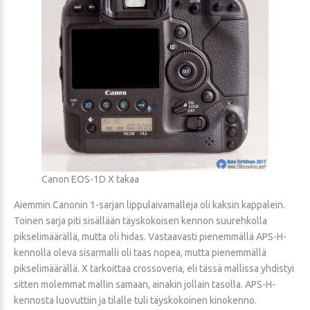
Canon EOS-1D X takaa
Aiemmin Canonin 1-sarjan lippulaivamalleja oli kaksin kappalein.
Toinen sarja piti sisällään täyskokoisen kennon suurehkolla
pikselimäärällä, mutta oli hidas. Vastaavasti pienemmällä APS-H-
kennolla oleva sisarmalli oli taas nopea, mutta pienemmällä
pikselimäärällä. X tarkoittaa crossoveria, eli tässä mallissa yhdistyi
sitten molemmat mallin samaan, ainakin jollain tasolla. APS-H-
kennosta luovuttiin ja tilalle tuli täyskokoinen kinokenno.