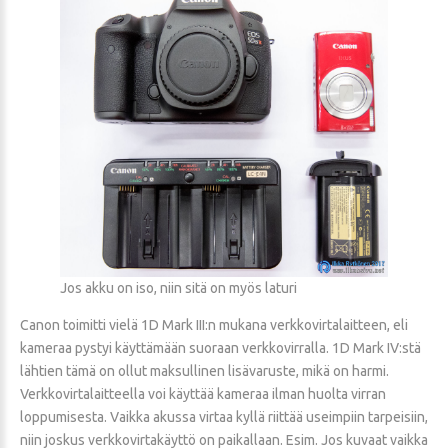
Jos akku on iso, niin sitä on myös laturi
Canon toimitti vielä 1D Mark III:n mukana verkkovirtalaitteen, eli
kameraa pystyi käyttämään suoraan verkkovirralla. 1D Mark IV:stä
lähtien tämä on ollut maksullinen lisävaruste, mikä on harmi.
Verkkovirtalaitteella voi käyttää kameraa ilman huolta virran
loppumisesta. Vaikka akussa virtaa kyllä riittää useimpiin tarpeisiin,
niin joskus verkkovirtakäyttö on paikallaan. Esim. Jos kuvaat vaikka