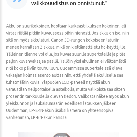
valikkouudistus on onnistunut.
Akku on suurikokoinen, kooltaan karkeasti Ixuksen kokoinen, eli
virtaa riittää pitkiin kuvaussessioihin hienosti. Jos akku on iso, niin
sitä on myös akkulaturi. Canon 5D-rungon kokoiseen laturiin
menee kerrallaan 2 akkua, mikä on kieltämättä etu hc-käyttäjille.
Tällainen tilanne voi olla, jos kuvaa suurilla superteleillä ja pitää
paljon kuvanvakaajaa päällä. Tällöin yksi akullinen ei välttämättä
riitä koko päivän touhuiluun. Uudemmissa superteleissä oleva
vakaajan kolmas asento auttaa niin, että yhdellä akullisella saa
tuhatmäärin kuvia. Yläpuolen LCD-paneeli näyttää akun
varaustilan neliportaisella asteikolla, mutta valikoista saa sitten
prosentin tarkkuudella olevan tiedon. Valikosta näkee myös akun
yleiskunnon ja laukaisumäärän edellisen latauksen jälkeen.
Uudemman, LP-E4N-akun lisäksi kamera on yhteensopiva
vanhemman, LP-E4-akun kanssa.