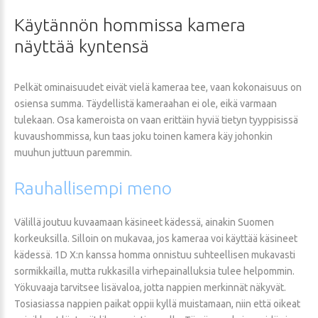
Käytännön
hommissa
kamera
näyttää
kyntensä
Pelkät ominaisuudet eivät vielä kameraa tee, vaan kokonaisuus on
osiensa summa. Täydellistä kameraahan ei ole, eikä varmaan
tulekaan. Osa kameroista on vaan erittäin hyviä tietyn tyyppisissä
kuvaushommissa, kun taas joku toinen kamera käy johonkin
muuhun juttuun paremmin.
Rauhallisempi
meno
Välillä joutuu kuvaamaan käsineet kädessä, ainakin Suomen
korkeuksilla. Silloin on mukavaa, jos kameraa voi käyttää käsineet
kädessä. 1D X:n kanssa homma onnistuu suhteellisen mukavasti
sormikkailla, mutta rukkasilla virhepainalluksia tulee helpommin.
Yökuvaaja tarvitsee lisävaloa, jotta nappien merkinnät näkyvät.
Tosiasiassa nappien paikat oppii kyllä muistamaan, niin että oikeat