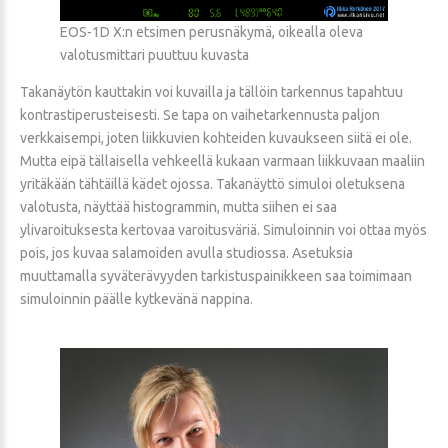
EOS-1D X:n etsimen perusnäkymä, oikealla oleva
valotusmittari puuttuu kuvasta
Takanäytön kauttakin voi kuvailla ja tällöin tarkennus tapahtuu
kontrastiperusteisesti. Se tapa on vaihetarkennusta paljon
verkkaisempi, joten liikkuvien kohteiden kuvaukseen siitä ei ole.
Mutta eipä tällaisella vehkeellä kukaan varmaan liikkuvaan maaliin
yritäkään tähtäillä kädet ojossa. Takanäyttö simuloi oletuksena
valotusta, näyttää histogrammin, mutta siihen ei saa
ylivaroituksesta kertovaa varoitusväriä. Simuloinnin voi ottaa myös
pois, jos kuvaa salamoiden avulla studiossa. Asetuksia
muuttamalla syväterävyyden tarkistuspainikkeen saa toimimaan
simuloinnin päälle kytkevänä nappina.