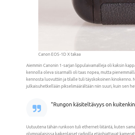
Canon EOS-1D X takaa
Aiemmin Canonin 1-sarjan lippulaivamalleja oli kaksin kapp
kennolla oleva sisarmalli oli taas nopea, mutta pienemmällä 
kennosta luovuttiin ja tilalle tuli täyskokoinen kinokenno.
julkaisuhetkellään pikselimäärältään niin suuri, kuin sen
Rungon käsiteltävyys on kuitenkin
Uutuutena tähän runkoon tuli ethernet-liitäntä, kuten sam
olympialaisissa kaikenlaiset radioilla etäohjattavat kamerat 