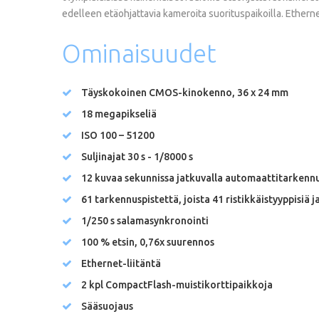
edelleen etäohjattavia kameroita suorituspaikoilla. Ethernet
Ominaisuudet
Täyskokoinen CMOS-kinokenno, 36 x 24 mm
18 megapikseliä
ISO 100 – 51200
Suljinajat 30 s - 1/8000 s
12 kuvaa sekunnissa jatkuvalla automaattitarkenn
61 tarkennuspistettä, joista 41 ristikkäistyyppisiä j
1/250 s salamasynkronointi
100 % etsin, 0,76x suurennos
Ethernet-liitäntä
2 kpl CompactFlash-muistikorttipaikkoja
Sääsuojaus