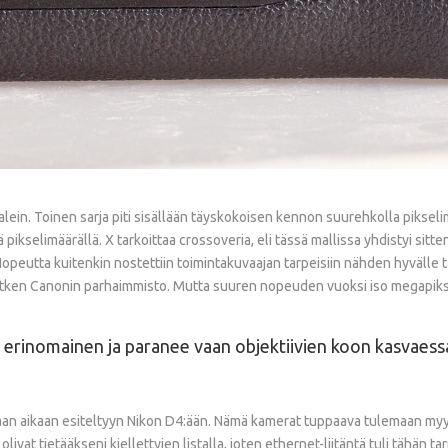
alein. Toinen sarja piti sisällään täyskokoisen kennon suurehkolla pikseli
pikselimäärällä. X tarkoittaa crossoveria, eli tässä mallissa yhdistyi sitt
 Nopeutta kuitenkin nostettiin toimintakuvaajan tarpeisiin nähden hyvälle 
 hetken Canonin parhaimmisto. Mutta suuren nopeuden vuoksi iso megapikse
 erinomainen ja paranee vaan objektiivien koon kasvaess
aan aikaan esiteltyyn Nikon D4:ään. Nämä kamerat tuppaava tulemaan myynt
olivat tietääkseni kiellettyjen listalla, joten ethernet-liitäntä tuli tähän 