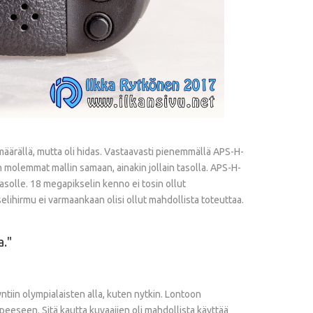
määrällä, mutta oli hidas. Vastaavasti pienemmällä APS-H-
en molemmat mallin samaan, ainakin jollain tasolla. APS-H-
tasolle. 18 megapikselin kenno ei tosin ollut
lihirmu ei varmaankaan olisi ollut mahdollista toteuttaa.
a.
iin olympialaisten alla, kuten nytkin. Lontoon
tarpeeseen. Sitä kautta kuvaajien oli mahdollista käyttää