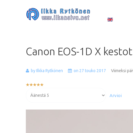
Canon
EOS-1D
X
kestot
by Ilkka Rytkönen
on 27 touko 2017
Viimeksi päi
Käyttäjän
arvio:
Voit
5
/
5
arvioida