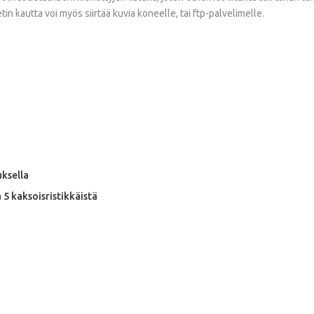
in kautta voi myös siirtää kuvia koneelle, tai ftp-palvelimelle.
uksella
a 5 kaksoisristikkäistä