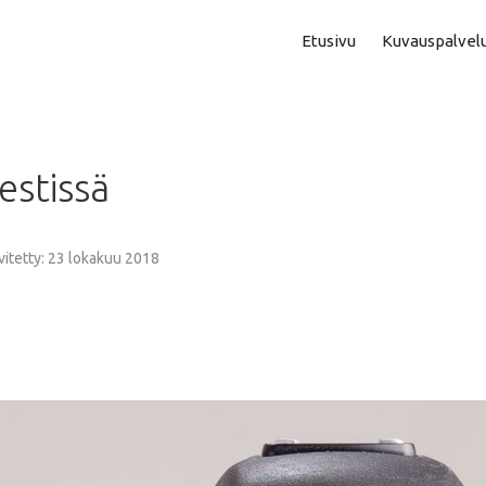
Etusivu
Kuvauspalvel
Asuntokuvaus
Aam
estissä
Perhe- Ja Lapsikuvaus
Kok
Valmistujaiskuvaus
Puo
vitetty: 23 lokakuu 2018
Juhla- Ja Tapahtumakuva
Mi
Hautajaiskuvaus
Vih
Yrityskuvaus
Vih