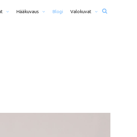
ut
Hääkuvaus
Blogi
Valokuvat
usta Iltaan (12+ H)
Hääkuvat
o Päivä (8h)
Moottoriurheilu
li Päivää (5h)
Matkailu
us
ljöömuotokuvaus
Sekalaiset
kiseremonia
kiminen + Miljöömuotokuvaus