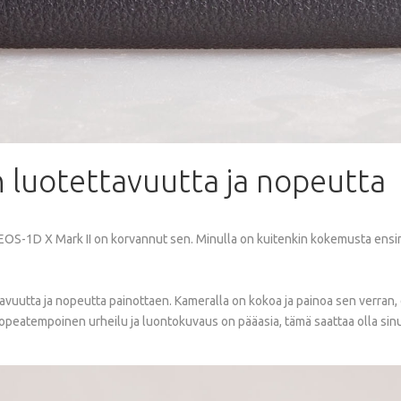
n
luotettavuutta
ja
nopeutta
OS-1D X Mark II on korvannut sen. Minulla on kuitenkin kokemusta ensimmä
utta ja nopeutta painottaen. Kameralla on kokoa ja painoa sen verran, et
i nopeatempoinen urheilu ja luontokuvaus on pääasia, tämä saattaa olla si