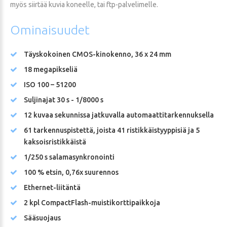
myös siirtää kuvia koneelle, tai ftp-palvelimelle.
Ominaisuudet
Täyskokoinen CMOS-kinokenno, 36 x 24 mm
18 megapikseliä
ISO 100 – 51200
Suljinajat 30 s - 1/8000 s
12 kuvaa sekunnissa jatkuvalla automaattitarkennuksella
61 tarkennuspistettä, joista 41 ristikkäistyyppisiä ja 5
kaksoisristikkäistä
1/250 s salamasynkronointi
100 % etsin, 0,76x suurennos
Ethernet-liitäntä
2 kpl CompactFlash-muistikorttipaikkoja
Sääsuojaus