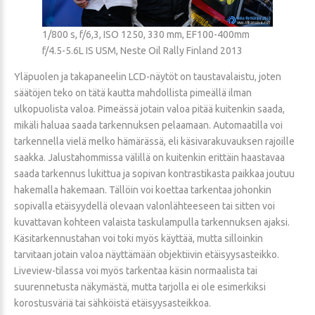
1/800 s, f/6,3, ISO 1250, 330 mm, EF100-400mm
f/4.5-5.6L IS USM, Neste Oil Rally Finland 2013
Yläpuolen ja takapaneelin LCD-näytöt on taustavalaistu, joten
säätöjen teko on tätä kautta mahdollista pimeällä ilman
ulkopuolista valoa. Pimeässä jotain valoa pitää kuitenkin saada,
mikäli haluaa saada tarkennuksen pelaamaan. Automaatilla voi
tarkennella vielä melko hämärässä, eli käsivarakuvauksen rajoille
saakka. Jalustahommissa välillä on kuitenkin erittäin haastavaa
saada tarkennus lukittua ja sopivan kontrastikasta paikkaa joutuu
hakemalla hakemaan. Tällöin voi koettaa tarkentaa johonkin
sopivalla etäisyydellä olevaan valonlähteeseen tai sitten voi
kuvattavan kohteen valaista taskulampulla tarkennuksen ajaksi.
Käsitarkennustahan voi toki myös käyttää, mutta silloinkin
tarvitaan jotain valoa näyttämään objektiivin etäisyysasteikko.
Liveview-tilassa voi myös tarkentaa käsin normaalista tai
suurennetusta näkymästä, mutta tarjolla ei ole esimerkiksi
korostusväriä tai sähköistä etäisyysasteikkoa.