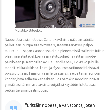
Muistikorttiluukku
Nappulat ja säätimet ovat Canon-käyttäjille pääosin tutuilla
paikoillaan. Mitäpä sitä toimivaa systeemiä tarvitsee paljon
muutella. 1-sarjan Canoneissa ei ole pienemmistä malleista tuttua
ohjelmanvalintakiekkoa, vaan valotusohjelma valitaan mode-
painikkeen ja säätörullan avulla. Tarjolla on P, Tv, Av, M ja bulb-
moodit, eli kaikki kissa- koira- ja täysautomaattimoodit loistavat
poissaolollaan. Tämä on vaan hyvä asia, sillä eipä tämän rungon
kohderyhmä sellaisia kaipaakaan. Jos nämäkin moodit tuntuvat
ylimääräisiltä, niin asetuksista voi jättää käyttöön halutessaan
pelkän täysmanuaalimoodin.
Erittäin nopeaa ja vaivatonta, joten