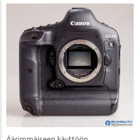
Äärimmäiseen
käyttöön