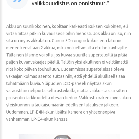
valikkouudistus on onnistunut.
Akku on suurikokoinen, kooltaan karkeasti Ixuksen kokoinen, eli
virtaa riittää pitkiin kuvaussessioihin hienosti. Jos akku on iso, niin
sitä on myös akkulaturi. Canon 5D-rungon kokoiseen laturiin
menee kerrallaan 2 akkua, mikä on kieltämättä etu hc-käyttäjille.
Tällainen tilanne voi olla, jos kuvaa suurilla superteleillä ja pitää
paljon kuvanvakaajaa päällä. Tällöin yksi akullinen ei välttämättä
riitä koko päivän touhuiluun. Uudemmissa superteleissä oleva
vakaajan kolmas asento auttaa niin, että yhdellä akullisella saa
tuhatmäärin kuvia. Yläpuolen LCD-paneeli näyttää akun
varaustilan neliportaisella asteikolla, mutta valikoista saa sitten
prosentin tarkkuudella olevan tiedon. Valikosta näkee myös akun
yleiskunnon ja laukaisumäärän edellisen latauksen jälkeen.
Uudemman, LP-E4N-akun lisäksi kamera on yhteensopiva
vanhemman, LP-E4-akun kanssa.