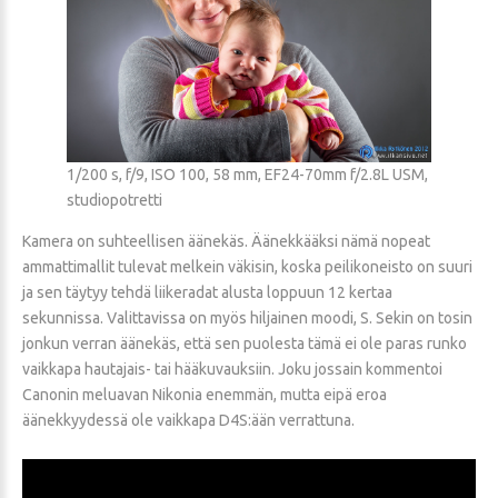
1/200 s, f/9, ISO 100, 58 mm, EF24-70mm f/2.8L USM,
studiopotretti
Kamera on suhteellisen äänekäs. Äänekkääksi nämä nopeat
ammattimallit tulevat melkein väkisin, koska peilikoneisto on suuri
ja sen täytyy tehdä liikeradat alusta loppuun 12 kertaa
sekunnissa. Valittavissa on myös hiljainen moodi, S. Sekin on tosin
jonkun verran äänekäs, että sen puolesta tämä ei ole paras runko
vaikkapa hautajais- tai hääkuvauksiin. Joku jossain kommentoi
Canonin meluavan Nikonia enemmän, mutta eipä eroa
äänekkyydessä ole vaikkapa D4S:ään verrattuna.