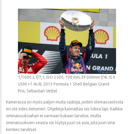
1/1000 s, f/7,1, ISO 2500, 700 mm, EF500mm f/4L IS II
USM +1.4x III, 2013 Formula 1 Shell Belgian Grand
Prix, Sebastian Vettel
Kamerassa on myös paljon muita säätöjä, joiden olemassaolosta
en ole edes tietoinen. Ohjekirja kannattaa siis lukea läpi. Kaikkia
ominaisuuksiahan ei varmaan kukaan tarvitse, mutta
ominaisuuksien seasta voi löytyä juuri se asia, jota juuri sinä
kenties tarvitset.