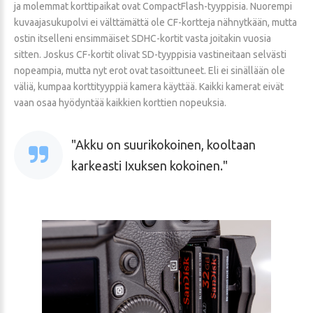
ja molemmat korttipaikat ovat CompactFlash-tyyppisia. Nuorempi
kuvaajasukupolvi ei välttämättä ole CF-kortteja nähnytkään, mutta
ostin itselleni ensimmäiset SDHC-kortit vasta joitakin vuosia
sitten. Joskus CF-kortit olivat SD-tyyppisia vastineitaan selvästi
nopeampia, mutta nyt erot ovat tasoittuneet. Eli ei sinällään ole
väliä, kumpaa korttityyppiä kamera käyttää. Kaikki kamerat eivät
vaan osaa hyödyntää kaikkien korttien nopeuksia.
Akku on suurikokoinen, kooltaan
karkeasti Ixuksen kokoinen.