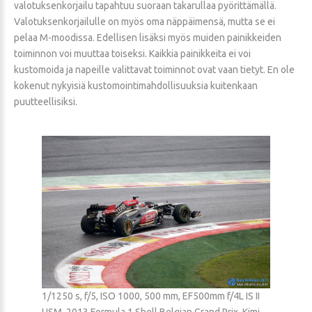
valotuksenkorjailu tapahtuu suoraan takarullaa pyörittämällä.
Valotuksenkorjailulle on myös oma näppäimensä, mutta se ei
pelaa M-moodissa. Edellisen lisäksi myös muiden painikkeiden
toiminnon voi muuttaa toiseksi. Kaikkia painikkeita ei voi
kustomoida ja napeille valittavat toiminnot ovat vaan tietyt. En ole
kokenut nykyisiä kustomointimahdollisuuksia kuitenkaan
puutteellisiksi.
1/1250 s, f/5, ISO 1000, 500 mm, EF500mm f/4L IS II
USM, 2013 Formula 1 Shell Belgian Grand Prix, Kimi