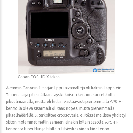
Canon EOS-1D X takaa
Aiemmin Canonin 1-sarjan lippulaivamalleja oli kaksin kappalein.
Toinen sarja piti sisällään täyskokoisen kennon suurehkolla
pikselimäärällä, mutta oli hidas. Vastaavasti pienemmällä APS-H-
kennolla oleva sisarmalli oli taas nopea, mutta pienemmällä
pikselimäärällä. X tarkoittaa crossoveria, eli tässä mallissa yhdistyi
sitten molemmat mallin samaan, ainakin jollain tasolla. APS-H-
kennosta luovuttiin ja tilalle tuli täyskokoinen kinokenno.