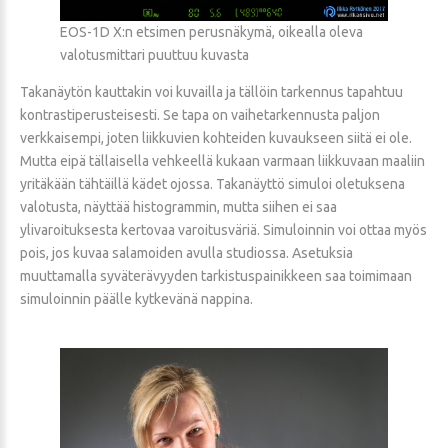
EOS-1D X:n etsimen perusnäkymä, oikealla oleva
valotusmittari puuttuu kuvasta
Takanäytön kauttakin voi kuvailla ja tällöin tarkennus tapahtuu
kontrastiperusteisesti. Se tapa on vaihetarkennusta paljon
verkkaisempi, joten liikkuvien kohteiden kuvaukseen siitä ei ole.
Mutta eipä tällaisella vehkeellä kukaan varmaan liikkuvaan maaliin
yritäkään tähtäillä kädet ojossa. Takanäyttö simuloi oletuksena
valotusta, näyttää histogrammin, mutta siihen ei saa
ylivaroituksesta kertovaa varoitusväriä. Simuloinnin voi ottaa myös
pois, jos kuvaa salamoiden avulla studiossa. Asetuksia
muuttamalla syväterävyyden tarkistuspainikkeen saa toimimaan
simuloinnin päälle kytkevänä nappina.