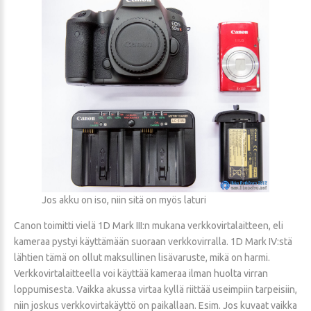
Jos akku on iso, niin sitä on myös laturi
Canon toimitti vielä 1D Mark III:n mukana verkkovirtalaitteen, eli
kameraa pystyi käyttämään suoraan verkkovirralla. 1D Mark IV:stä
lähtien tämä on ollut maksullinen lisävaruste, mikä on harmi.
Verkkovirtalaitteella voi käyttää kameraa ilman huolta virran
loppumisesta. Vaikka akussa virtaa kyllä riittää useimpiin tarpeisiin,
niin joskus verkkovirtakäyttö on paikallaan. Esim. Jos kuvaat vaikka