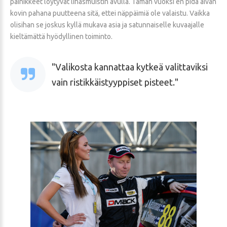
painikkeet löytyvät lihasmuistin avulla. Tämän vuoksi en pidä aivan
kovin pahana puutteena sitä, ettei näppäimiä ole valaistu. Vaikka
olisihan se joskus kyllä mukava asia ja satunnaiselle kuvaajalle
kieltämättä hyödyllinen toiminto.
Valikosta kannattaa kytkeä valittaviksi
vain ristikkäistyyppiset pisteet.