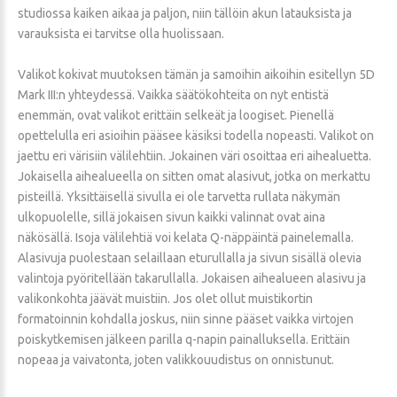
studiossa kaiken aikaa ja paljon, niin tällöin akun latauksista ja
varauksista ei tarvitse olla huolissaan.
Valikot kokivat muutoksen tämän ja samoihin aikoihin esitellyn 5D
Mark III:n yhteydessä. Vaikka säätökohteita on nyt entistä
enemmän, ovat valikot erittäin selkeät ja loogiset. Pienellä
opettelulla eri asioihin pääsee käsiksi todella nopeasti. Valikot on
jaettu eri värisiin välilehtiin. Jokainen väri osoittaa eri aihealuetta.
Jokaisella aihealueella on sitten omat alasivut, jotka on merkattu
pisteillä. Yksittäisellä sivulla ei ole tarvetta rullata näkymän
ulkopuolelle, sillä jokaisen sivun kaikki valinnat ovat aina
näkösällä. Isoja välilehtiä voi kelata Q-näppäintä painelemalla.
Alasivuja puolestaan selaillaan eturullalla ja sivun sisällä olevia
valintoja pyöritellään takarullalla. Jokaisen aihealueen alasivu ja
valikonkohta jäävät muistiin. Jos olet ollut muistikortin
formatoinnin kohdalla joskus, niin sinne pääset vaikka virtojen
poiskytkemisen jälkeen parilla q-napin painalluksella. Erittäin
nopeaa ja vaivatonta, joten valikkouudistus on onnistunut.