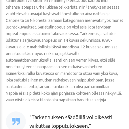
kameroiden varsinainen temmellyskenttä. Jos katsoo mitä
tahansa isompaa urheilukisaa telkkarista, niin lähetyksen seassa
vilahtelevat kuvaajat käyttävät lähestulkoon aina näitä isoja
Canoneita tai Nikoneita. Samaan kategoriaan menevät myös monet
luontokuvaukset. Sarjatulinopeus on yksi asia, jota tarvitaan
nopeatempoisessa toimintakuvauksessa. Tarkennus ja valotus
lukittuna sarjakuvausnopeus on 14 kuvaa sekunnissa. RAW-
kuvaus ei ole mahdollista tässä moodissa. 12 kuvaa sekunnissa
onnistuu sitten myös raakana ja jatkuvalla
automaattitarkennuksella. Tahti on sen verran kiivas, että sillä
onnistuu yleensä nappaamaan sen ratkaisevan hetken.
Esimerkiksi rallia kuvatessa on mahdotonta ottaa vain yksi kuva,
joka sattuisi siihen mutkan ratkaisevaan huippukohtaan, jossa
renkaiden asento, tai sorasuihkun kaari olisi parhaimmillaan.
Nappia ei siis pidetä koko ajan pohjassa kohteen ollessa näkyvillä,
vaan niistä oikeista tilanteista napsitaan harkittuja sarjoja.
Tarkennuksen säädöillä voi oikeasti
vaikuttaa lopputulokseen.