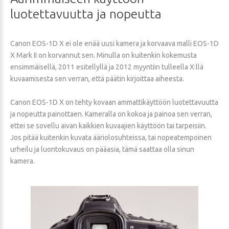
luotettavuutta
ja
nopeutta
Canon EOS-1D X ei ole enää uusi kamera ja korvaava malli EOS-1D
X Mark II on korvannut sen. Minulla on kuitenkin kokemusta
ensimmäisellä, 2011 esitellyllä ja 2012 myyntiin tulleella X:llä
kuvaamisesta sen verran, että päätin kirjoittaa aiheesta.
Canon EOS-1D X on tehty kovaan ammattikäyttöön luotettavuutta
ja nopeutta painottaen. Kameralla on kokoa ja painoa sen verran,
ettei se sovellu aivan kaikkien kuvaajien käyttöön tai tarpeisiin.
Jos pitää kuitenkin kuvata ääriolosuhteissa, tai nopeatempoinen
urheilu ja luontokuvaus on pääasia, tämä saattaa olla sinun
kamera.