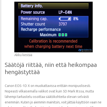
Akku kestää
Säätöjä
riittää,
niin
että
heikompaa
hengästyttää
Canon EOS-1D X on muokattavissa erittäin monipuolisesti.
Nopeasti vilkaisemalla valikot ovat kuin 5D Mark III:ssa, mutta
lähempi tarkastelu osoittaa säätökohteita olevan selvästi
enemmän. Kuten jo aiemmin mainitsin, voit jättää käyttöön vaan ne