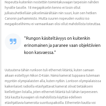
Nopeutta kuitenkin nostettiin toimintakuvaajan tarpeisiin nähden
hyvälle tasolle. 18 megapikselin kenno ei tosin ollut
julkaisuhetkellään pikselimäärältään niin suuri, kuin sen hetken
Canonin parhaimmisto. Mutta suuren nopeuden vuoksi iso
megapikselihirmu ei varmaankaan olisi ollut mahdollista toteuttaa.
Rungon käsiteltävyys on kuitenkin
erinomainen ja paranee vaan objektiivien
koon kasvaessa.
Uutuutena tähän runkoon tuli ethernet-liitäntä, kuten samaan
aikaan esiteltyyn Nikon D4:ään. Nämä kamerat tuppaava tulemaan
myyntiin olympialaisten alla, kuten nytkin. Lontoon olympialaisissa
kaikenlaiset radioilla etäohjattavat kamerat olivat tietääkseni
kiellettyjen listalla, joten ethernet-liitäntä tuli tähän tarpeeseen.
Sitä kautta kuvaajien oli mahdollista käyttää edelleen
etäohjattavia kameroita suorituspaikoilla. Ethernetin kautta voi