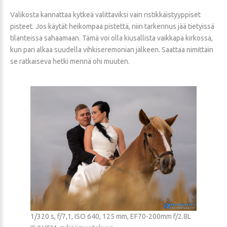
Valikosta kannattaa kytkeä valittaviksi vain ristikkäistyyppiset
pisteet. Jos käytät heikompaa pistettä, niin tarkennus jää tietyissä
tilanteissa sahaamaan. Tämä voi olla kiusallista vaikkapa kirkossa,
kun pari alkaa suudella vihkiseremonian jälkeen. Saattaa nimittäin
se ratkaiseva hetki mennä ohi muuten.
1/320 s, f/7,1, ISO 640, 125 mm, EF70-200mm f/2.8L