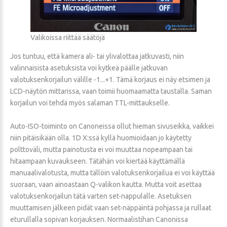
Valikoissa riittää säätöjä
Jos tuntuu, että kamera ali- tai ylivalottaa jatkuvasti, niin
valinnaisista asetuksista voi kytkeä päälle jatkuvan
valotuksenkorjailun välille -1...+1. Tämä korjaus ei näy etsimen ja
LCD-näytön mittarissa, vaan toimii huomaamatta taustalla. Saman
korjailun voi tehdä myös salaman TTL-mittaukselle.
Auto-ISO-toiminto on Canoneissa ollut hieman sivuseikka, vaikkei
niin pitäisikään olla. 1D X:ssä kyllä huomioidaan jo käytetty
polttoväli, mutta painotusta ei voi muuttaa nopeampaan tai
hitaampaan kuvaukseen. Tätähän voi kiertää käyttämällä
manuaalivalotusta, mutta tällöin valotuksenkorjailua ei voi käyttää
suoraan, vaan ainoastaan Q-valikon kautta. Mutta voit asettaa
valotuksenkorjailun tätä varten set-nappulalle. Asetuksen
muuttamisen jälkeen pidät vaan set-näppäintä pohjassa ja rullaat
eturullalla sopivan korjauksen. Normaalistihan Canonissa