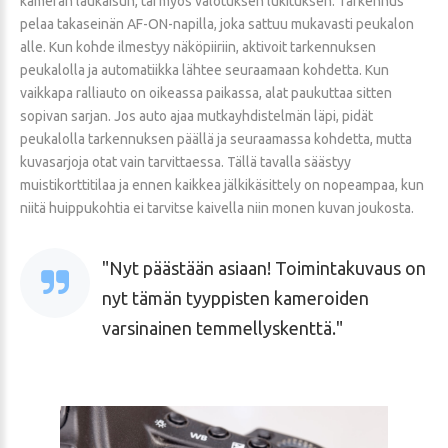
kameran laukaisun, tai myös valotuksen lukituksen. Tarkennus
pelaa takaseinän AF-ON-napilla, joka sattuu mukavasti peukalon
alle. Kun kohde ilmestyy näköpiiriin, aktivoit tarkennuksen
peukalolla ja automatiikka lähtee seuraamaan kohdetta. Kun
vaikkapa ralliauto on oikeassa paikassa, alat paukuttaa sitten
sopivan sarjan. Jos auto ajaa mutkayhdistelmän läpi, pidät
peukalolla tarkennuksen päällä ja seuraamassa kohdetta, mutta
kuvasarjoja otat vain tarvittaessa. Tällä tavalla säästyy
muistikorttitilaa ja ennen kaikkea jälkikäsittely on nopeampaa, kun
niitä huippukohtia ei tarvitse kaivella niin monen kuvan joukosta.
Nyt päästään asiaan! Toimintakuvaus on
nyt tämän tyyppisten kameroiden
varsinainen temmellyskenttä.