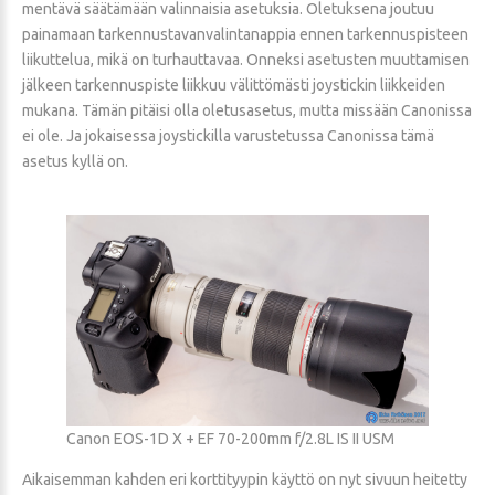
mentävä säätämään valinnaisia asetuksia. Oletuksena joutuu
painamaan tarkennustavanvalintanappia ennen tarkennuspisteen
liikuttelua, mikä on turhauttavaa. Onneksi asetusten muuttamisen
jälkeen tarkennuspiste liikkuu välittömästi joystickin liikkeiden
mukana. Tämän pitäisi olla oletusasetus, mutta missään Canonissa
ei ole. Ja jokaisessa joystickilla varustetussa Canonissa tämä
asetus kyllä on.
Canon EOS-1D X + EF 70-200mm f/2.8L IS II USM
Aikaisemman kahden eri korttityypin käyttö on nyt sivuun heitetty