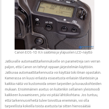
Canon EOS-1D X:n säätimiä ja yläpuolen LCD-näyttö
Jatkuvalle automaattitarkennukselle on parametreja sen verran
paljon, että Canon on tehnyt oppaan järjestelmän käyttöön.
Jatkuvaa automaattitarkennusta voi käyttää toki ilman opastakin.
Kamerassa on kuusi erilaista esiasetusta erilaisiin tilanteisiin ja
kaikkia näitä voi kustomoida omien tarpeiden ja kuvauskohteiden
mukaan. Ensimmäinen asetus on kuitenkin sellainen yleismoodi
kaikkeen kuvaamiseen, jota voi pitää lähtökohtana. Jos tuntuu,
että tarkennusvirheitä tulee toivottua enemmän, voi olla
tarpeellista kokeilla toista asetusta tai sitten hienosäätää