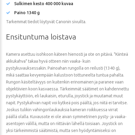
Sulkimen kesto 400 000 kuvaa
Paino 1340 g
Tarkemmat tiedot löytyvät Canonin sivuilta.
Ensituntuma
loistava
Kamera asettuu isohkoon käteen hienosti ja ote on pitävä. "Kiinteä
akkukahva" takaa hyvä otteen niin vaaka- kuin
pystykuvauksessakin. Painoahan rungolla on reilusti (1340 g),
mikä saattaa kevyempään kalustoon tottuneelta tuntua pahalta.
Rungon käsiteltävyys on kuitenkin erinomainen ja paranee vaan
objektiivien koon kasvaessa. Tärkeimmät säätimet on kahdennettu
pystykäyttöön, eli laukaisin, eturulla, joystick ja muutamat muut
napit. Pystykahvan napit voi kytkeä pois päältä, jos niitä ei tarvitse.
Joskus tulikin vahingonlaukauksia kameran roikkuessa virrat
päällä olalla. Kuvausote ei ole aivan symmetrinen pysty- ja vaaka-
asentojen välillä, mutta on riittävän lähellä toisiaan. Joystick on
yksi tärkeimmistä säätimistä, mutta sen hyödyntämiseksi on