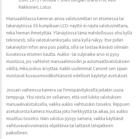
Räikkönen, Lotus
Manuaalitilassa kameran ainoa valotusmittari on etsimessä tai
takanäytössä. Eli kumpikaan LCD-näyttö ei näytä valotusmittaria,
mikä hieman ihmetyttää. Ylänäytössä tämä mahdollisuus olisi kyllä
teknisesti, sillä valotuksenkorjailu siinä kyllä näkyy. Itse pidän
takanäytön infon aina pois päältä, sillä se loistaa ikävästi silmään
kuvatessa etsimen kautta. Aukko- tai suljinaika-arvo ei pysy
muistissa, jos vaihtelet manuaalimoodin ja automaattivalotuksien
välillä, mikä joskus ärsyttää. Kaikki uudemmat Canonit sen sijaan
muistavat kuvausmoodikohtaisesti edelliset käytetyt asetukset.
Jossain vaiheessa kamera sai firmispäivityksellä joitakin uusia
temppuja. Yksi niistä on sellainen, että voit lukita valotuksen
manuaalivalotuksella, vaikka aukko vaihtuisikin toiseksi. Riippuen
asetuksesta kamera muuttaa joko herkkyyttä tai aikaa, jos aukko
muuttuu toiseksi. Näin valotus pysyy samana, vaikka käyttäisit
vaihtuvavalovoimaista objektiivia tai laittaisit telejatkeen
paikoilleen.