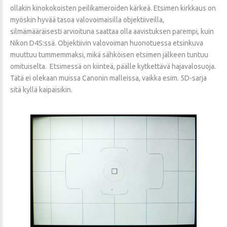
ollakin kinokokoisten peilikameroiden kärkeä. Etsimen kirkkaus on
myöskin hyvää tasoa valovoimaisilla objektiiveilla,
silmämääräisesti arvioituna saattaa olla aavistuksen parempi, kuin
Nikon D4S:ssä. Objektiivin valovoiman huonotuessa etsinkuva
muuttuu tummemmaksi, mikä sähköisen etsimen jälkeen tuntuu
omituiselta. Etsimessä on kiinteä, päälle kytkettävä hajavalosuoja.
Tätä ei olekaan muissa Canonin malleissa, vaikka esim. 5D-sarja
sitä kyllä kaipaisikin.