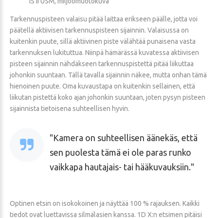
IS II USM, miljöömuotokuva
Tarkennuspisteen valaisu pitää laittaa erikseen päälle, jotta voi
päätellä aktiivisen tarkennuspisteen sijainnin. Valaisussa on
kuitenkin puute, sillä aktiivinen piste välähtää punaisena vasta
tarkennuksen lukituttua. Niinpä hämärässä kuvatessa aktiivisen
pisteen sijainnin nähdäkseen tarkennuspistettä pitää liikuttaa
johonkin suuntaan. Tällä tavalla sijainnin näkee, mutta onhan tämä
hienoinen puute. Oma kuvaustapa on kuitenkin sellainen, että
liikutan pistettä koko ajan johonkin suuntaan, joten pysyn pisteen
sijainnista tietoisena suhteellisen hyvin.
Kamera on suhteellisen äänekäs, että
sen puolesta tämä ei ole paras runko
vaikkapa hautajais- tai hääkuvauksiin.
Optinen etsin on isokokoinen ja näyttää 100 % rajauksen. Kaikki
tiedot ovat luettavissa silmälasien kanssa. 1D X:n etsimen pitäisi