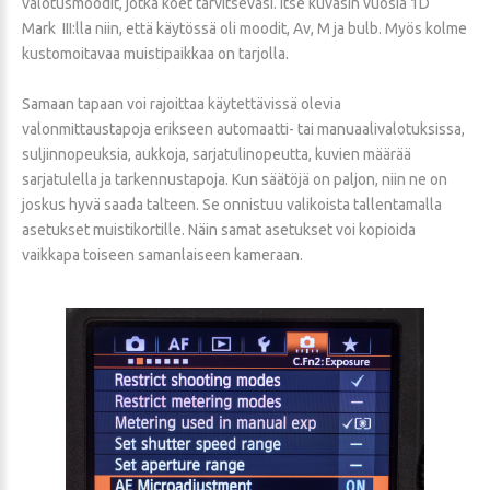
valotusmoodit, jotka koet tarvitsevasi. Itse kuvasin vuosia 1D
Mark III:lla niin, että käytössä oli moodit, Av, M ja bulb. Myös kolme
kustomoitavaa muistipaikkaa on tarjolla.
Samaan tapaan voi rajoittaa käytettävissä olevia
valonmittaustapoja erikseen automaatti- tai manuaalivalotuksissa,
suljinnopeuksia, aukkoja, sarjatulinopeutta, kuvien määrää
sarjatulella ja tarkennustapoja. Kun säätöjä on paljon, niin ne on
joskus hyvä saada talteen. Se onnistuu valikoista tallentamalla
asetukset muistikortille. Näin samat asetukset voi kopioida
vaikkapa toiseen samanlaiseen kameraan.