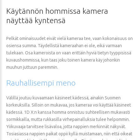
Käytännön
hommissa
kamera
näyttää
kyntensä
Pelkät ominaisuudet eivät vielä kameraa tee, vaan kokonaisuus on
osiensa summa. Täydellistä kameraahan ei ole, eikä varmaan
tulekaan. Osa kameroista on vaan erittäin hyviä tietyn tyyppisissä
kuvaushommissa, kun taas joku toinen kamera käy johonkin
muuhun juttuun paremmin.
Rauhallisempi
meno
Välillä joutuu kuvaamaan käsineet kädessä, ainakin Suomen
korkeuksilla. Silloin on mukavaa, jos kameraa voi käyttää käsineet
kädessä. 1D X:n kanssa homma onnistuu suhteellisen mukavasti
sormikkailla, mutta rukkasilla virhepainalluksia tulee helpommin.
Yökuvaaja tarvitsee lisävaloa, jotta nappien merkinnät näkyvät.
Tosiasiassa nappien paikat oppii kyllä muistamaan, niin että oikeat