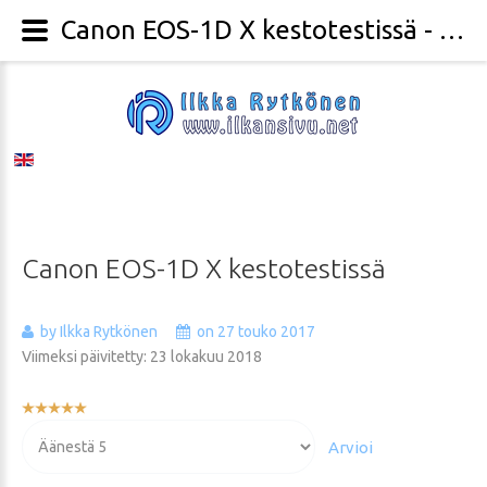
Canon EOS-1D X kestotestissä - Valokuvaaja Ilkka Rytkönen
Canon
EOS-1D
X
kestotestissä
by Ilkka Rytkönen
on 27 touko 2017
Viimeksi päivitetty: 23 lokakuu 2018
Käyttäjän
arvio:
Voit
5
/
5
arvioida